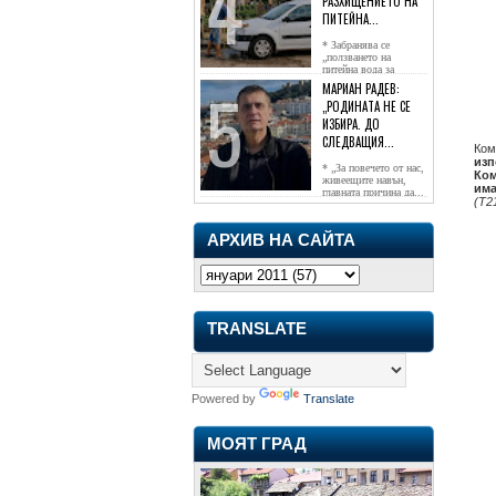
РАЗХИЩЕНИЕТО НА
ПИТЕЙНА...
* Забранява се
„ползването на
питейна вода за
напояване...
МАРИАН РАДЕВ:
„РОДИНАТА НЕ СЕ
ИЗБИРА. ДО
СЛЕДВАЩИЯ...
Ком
изп
* „За повечето от нас,
Ком
живеещите навън,
има
главната причина да...
(Т2
АРХИВ НА САЙТА
TRANSLATE
Powered by
Translate
МОЯТ ГРАД