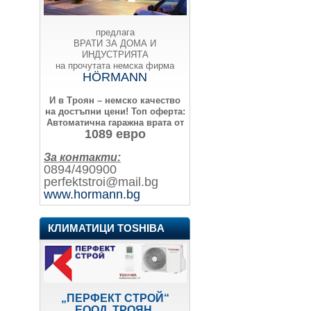
предлага
ВРАТИ ЗА ДОМА И
ИНДУСТРИЯТА
на прочутата немска фирма
HÖRMANN
И в Троян – немско качество
на достъпни цени!
Топ оферта:
Автоматична гаражна врата от
1089 евро
За контакти:
0894/490900
perfektstroi@mail.bg
www.hormann.bg
КЛИМАТИЦИ TOSHIBA
„ПЕРФЕКТ СТРОЙ“
ЕООД, ТРОЯН