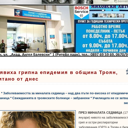
явиха грипна епидемия в община Троян,
Я
2
итано от днес
* Заболеваемостта за миналата седмица – над два пъти по-висока от епидемич
аница * Свижданията в троянските болници – забранени * Училищата не се затва
за
ПРЕЗ МИНАЛАТА СЕДМИЦА
(17
януари) нивото на заболеваемост
грип и остри респираторни
заболявания (ОРЗ) в Троян е бил