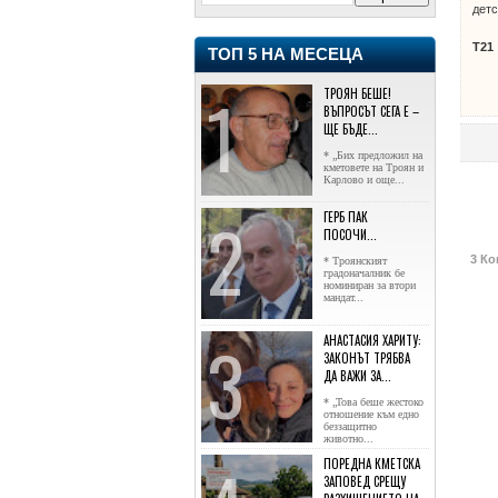
детс
Т21
ТОП 5 НА МЕСЕЦА
ТРОЯН БЕШЕ!
ВЪПРОСЪТ СЕГА Е –
ЩЕ БЪДЕ...
* „Бих предложил на
кметовете на Троян и
Карлово и още...
ГЕРБ ПАК
ПОСОЧИ...
3 Ко
* Троянският
градоначалник бе
номиниран за втори
мандат...
АНАСТАСИЯ ХАРИТУ:
ЗАКОНЪТ ТРЯБВА
ДА ВАЖИ ЗА...
* „Това беше жестоко
отношение към едно
беззащитно
животно...
ПОРЕДНА КМЕТСКА
ЗАПОВЕД СРЕЩУ