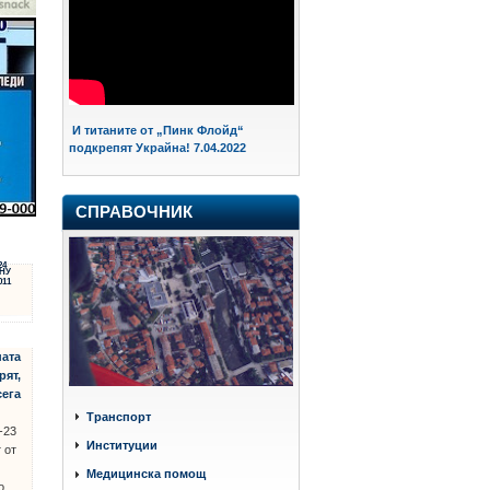
И титаните от „Пинк Флойд“
подкрепят Украйна! 7.04.2022
СПРАВОЧНИК
24
НУ
011
ната
рят,
сега
Транспорт
-23
Институции
 от
Медицинска помощ
о