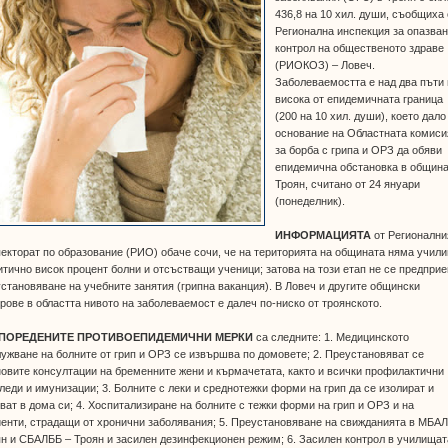
436,8 на 10 хил. души, съобщиха 
Регионална инспекция за опазван
контрол на общественото здраве
(РИОКОЗ) – Ловеч.
Заболеваемостта е над два пъти 
висока от епидемичната граница
(200 на 10 хил. души), което дало
основание на Областната комиси
за борба с грипа и ОРЗ да обяви
епидемична обстановка в общин
Троян, считано от 24 януари
(понеделник).
ИНФОРМАЦИЯТА
от Регионални
екторат по образование (РИО) обаче сочи, че на територията на общината няма учил
итично висок процент болни и отсъстващи ученици; затова на този етап не се предпри
становяване на учебните занятия (грипна ваканция). В Ловеч и другите общински
рове в областта нивото на заболеваемост е далеч по-ниско от троянското.
ПОРЕДЕНИТЕ ПРОТИВОЕПИДЕМИЧНИ МЕРКИ
са следните: 1. Медицинското
ужване на болните от грип и ОРЗ се извършва по домовете; 2. Преустановяват се
овите консултации на бременните жени и кърмачетата, както и всички профилактични
леди и имунизации; 3. Болните с леки и среднотежки форми на грип да се изолират и
ват в дома си; 4. Хоспитализиране на болните с тежки форми на грип и ОРЗ и на
енти, страдащи от хронични заболявания; 5. Преустановяване на свижданията в МБАЛ
н и СБАЛББ – Троян и засилен дезинфекционен режим; 6. Засилен контрол в училищат