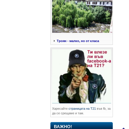
Троян - малко, но от класа
Харесайте
страницата на Т21
във fb, за
да се срещаме и там.
ВАЖНО!