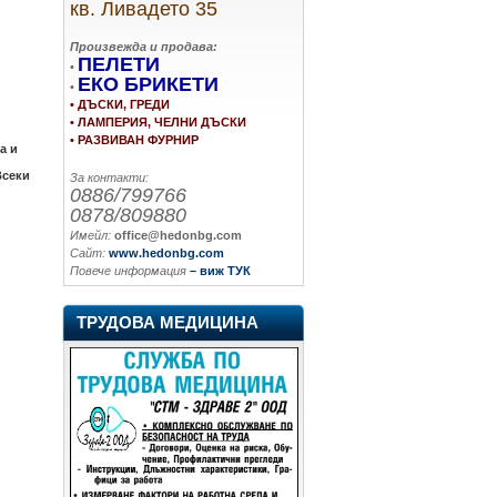
кв. Ливадето 35
Произвежда и продава:
ПЕЛЕТИ
•
ЕКО БРИКЕТИ
•
• ДЪСКИ, ГРЕДИ
• ЛАМПЕРИЯ, ЧЕЛНИ ДЪСКИ
• РАЗВИВАН ФУРНИР
а и
Всеки
За контакти:
0886/799766
0878/809880
Имейл:
office@hedonbg.com
Сайт:
www.hedonbg.com
Повече информация
– виж ТУК
ТРУДОВА МЕДИЦИНА