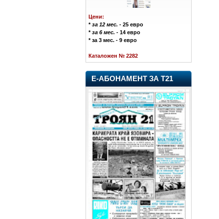
Цени:
*
за 12 мес.
- 25 евро
*
за 6 мес.
- 14 евро
* за 3 мес. - 9 евро
Каталожен № 2282
Е-АБОНАМЕНТ ЗА Т21