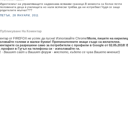
Идиотизмът на управляващите надминава всякакви граници.В момента са болни почти
половината деца в училищата но нали всячески трябва да ни изтребват.Чудя се защо
рпдителите мълчат???
ПЕТЪК, 28 ЯНУАРИ, 2011
Публикуване На Коментар
ентар от FIREFOX не успях да пусна! Използвайте Chrome!
Моля, пишете на кирилиц
олзвайте големи и малки букви! Препинателните знаци също са желателни.
ентарите са разрешени само за потребители с профили в Google от 02.05.2018! 
 профил в Гугъл на телефона си - използвайте ги.
1 - Вашият сайт и Вашият форум - мястото, където се чува Вашето мнение!)