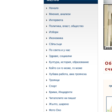
Начало
Мнения, анализи
Интервюта
Политика, власт, общество
Избори
Икономика
Сблъсъци
По света и у нас
Здраве, социални
Култура, история, образование
Об
Който си го може, го може
сч
Хубава работа, ама троянска
Троянци
гр
Спорт
Крими, Инциденти
Читателите ни пишат
Жълто, шарено
Фото Око