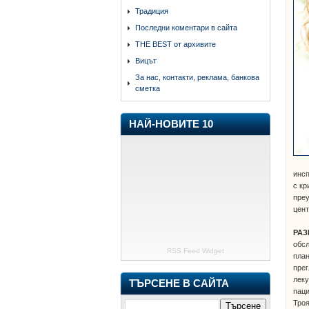
Традиция
Последни коментари в сайта
THE BEST от архивите
Вицът
За нас, контакти, реклама, банкова
сметка
НАЙ-НОВИТЕ 10
инсп
с кр
преу
цент
РАЗ
обсл
RSS Feed Widget
план
прег
леку
ТЪРСЕНЕ В САЙТА
паци
Троя