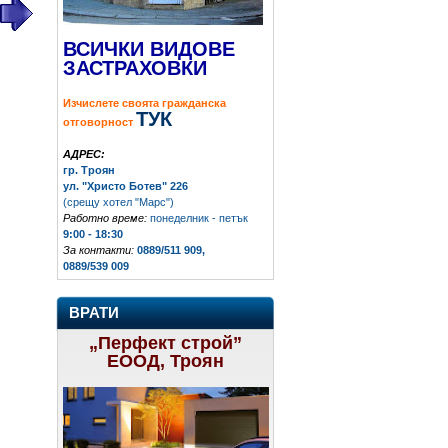
ВСИЧКИ ВИДОВЕ
ЗАСТРАХОВКИ
Изчислете своята гражданска
ТУК
отговорност
АДРЕС:
гр. Троян
ул. "Христо Ботев" 226
(срещу хотел "Марс")
Работно време:
понеделник - петък
9:00 - 18:30
За контакти:
0889/511 909,
0889/539 009
ВРАТИ
„Перфект строй”
ЕООД, Троян