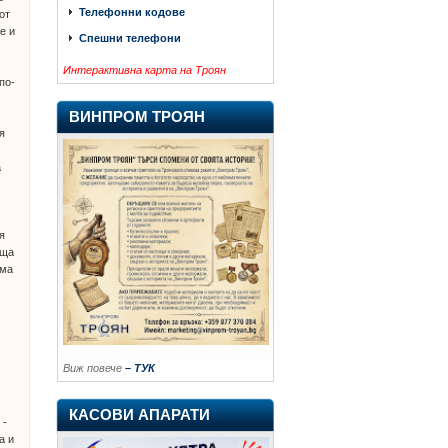
Телефонни кодове
от
е и
Спешни телефони
Интерактивна карта на Троян
по-
ВИНПРОМ ТРОЯН
я
а
я
ища
ема
Виж повече
– ТУК
КАСОВИ АПАРАТИ
 -
а и