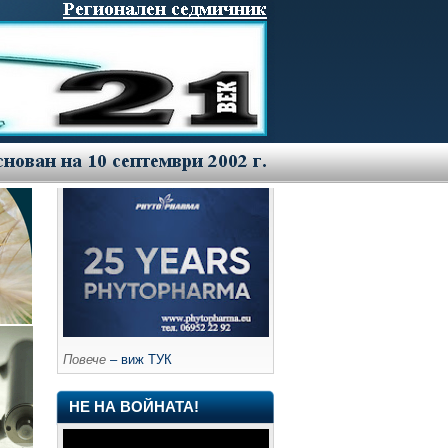
Повече
– виж ТУК
НЕ НА ВОЙНАТА!