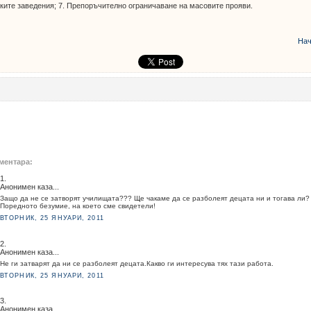
ките заведения; 7. Препоръчително ограничаване на масовите прояви.
Нач
ментара:
1.
Анонимен каза...
Защо да не се затворят училищата??? Ще чакаме да се разболеят децата ни и тогава ли?
Поредното безумие, на което сме свидетели!
ВТОРНИК, 25 ЯНУАРИ, 2011
2.
Анонимен каза...
Не ги затварят да ни се разболеят децата.Какво ги интересува тях тази работа.
ВТОРНИК, 25 ЯНУАРИ, 2011
3.
Анонимен каза...