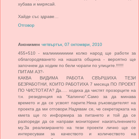
хубава и мирясай.
Хайде със здраве…
Отговор
Анонимен
четвъртък, 07 октомври, 2010
455+510 - малиииииииии колко народ ще работи за
облагородяването на нашата община - вероятно ще
започнем да ходим по бели чорапи по улиците.!!!!!!
ПИТАМ АЗ?-
КАКВА ВИДИМА РАБОТА СВЪРШИХА ТЕЗИ
БЕЗРАБОТНИ, КОИТО РАБОТИХА 7 месеца ПО ПРОЕКТ
ПО ЧИСТОТАТА? Да..... ходиха да чистят прозорците на
т.н. резиденция на "Капинчо".Само за да минава
времето и да се усвоят парите.Нека ръководителят на
проекта да ми отговори.Надявам се, че секретарката на
кмета ще го информира за питането и той да се
разпореди да се направи мониторинг наизпълнението
му.За реализирането на тези проекти лично ще се
интересувам за качеството и количеството на