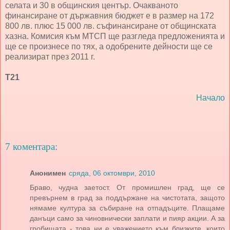
селата и 30 в общинския център. Очакваното
финансиране от държавния бюджет е в размер на 172
800 лв. плюс 15 000 лв. съфинансиране от общинската
хазна. Комисия към МТСП ще разгледа предложенията и
ще се произнесе по тях, а одобрените дейности ще се
реализират през 2011 г.
Т21
Начало
7 коментара:
Анонимен
сряда, 06 октомври, 2010
Браво, чудна заетост. От промишлен град, ще се
превърнем в град за поддържане на чистотата, защото
нямаме култура за събиране на отпадъците. Плащаме
данъци само за чиновнически заплати и пияр акции. А за
гробищата - това ни е уважението към близките, които