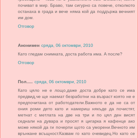
почиват в мир. Браво, там сигурно са повече, отколкото
останаха в града и вече няма кой да поддържа вечният
им дом.
Отговор
Анонимен
сряда, 06 октомври, 2010
Като гледам снимката, доста работа има. А после?
Отговор
Пол.....
сряда, 06 октомври, 2010
Като цяло не е лощо,даже доста добре като се има
предвид,че ще наемат безработни на възраст която не е
предпочитана от работодатели.Важното е да не са от
ония роми дето като и намериш някъде да почистят,
метнат с метлата на две на три и по цял ден висят
седнали на дувара и просят я цигарка я кафенце ако
може някой да ги почерпи щото са уморени.Вечното им
врънкане всъщност.Казвам го като очевидец.Но като се