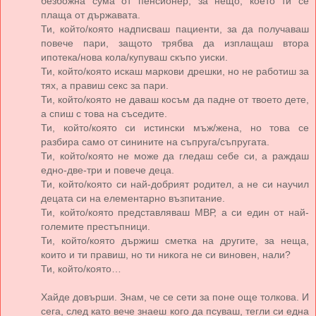
безбожна сума от пенсионер, за нещо, което ти се
плаща от държавата.
Ти, който/която надписваш пациенти, за да получаваш
повече пари, защото трябва да изплащаш втора
ипотека/нова кола/купуваш скъпо уиски.
Ти, който/която искаш маркови дрешки, но не работиш за
тях, а правиш секс за пари.
Ти, който/която не даваш косъм да падне от твоето дете,
а спиш с това на съседите.
Ти, който/която си истински мъж/жена, но това се
разбира само от синините на съпруга/съпругата.
Ти, който/която не може да гледаш себе си, а раждаш
едно-две-три и повече деца.
Ти, който/която си най-добрият родител, а не си научил
децата си на елементарно възпитание.
Ти, който/която представляваш МВР, а си един от най-
големите престъпници.
Ти, който/която държиш сметка на другите, за неща,
които и ти правиш, но ти никога не си виновен, нали?
Ти, който/която…
Хайде довърши. Знам, че се сети за поне още толкова. И
сега, след като вече знаеш кого да псуваш, тегли си една