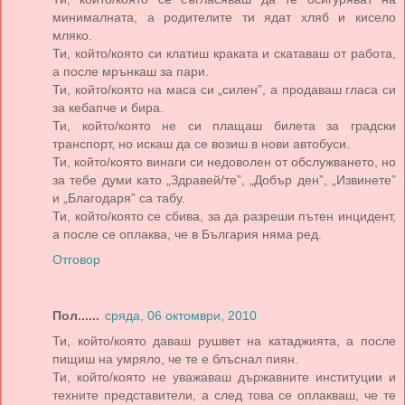
минималната, а родителите ти ядат хляб и кисело
мляко.
Ти, който/която си клатиш краката и скатаваш от работа,
а после мрънкаш за пари.
Ти, който/която на маса си „силен”, а продаваш гласа си
за кебапче и бира.
Ти, който/която не си плащаш билета за градски
транспорт, но искаш да се возиш в нови автобуси.
Ти, който/която винаги си недоволен от обслужването, но
за тебе думи като „Здравей/те”, „Добър ден”, „Извинете”
и „Благодаря” са табу.
Ти, който/която се сбива, за да разреши пътен инцидент,
а после се оплаква, че в България няма ред.
Отговор
Пол......
сряда, 06 октомври, 2010
Ти, който/която даваш рушвет на катаджията, а после
пищиш на умряло, че те е блъснал пиян.
Ти, който/която не уважаваш държавните институции и
техните представители, а след това се оплакваш, че те