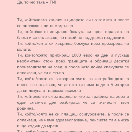
Да, точно така – ТИ!
Ти, който/която хвърляш цигарата си на земята и после
се оплакваш, че ти е мръсно.
Ти, който/която хвърляш боклука си през терасата на
блока и се оплакваш, че никой не поддържа градинките.
Ти, който/която си хвърляш боклука през прозореца на
колата.
Ти, който/която прибираш 1000 евро на ден и пускаш
необмитени стоки през границата и обричаш десетки
производители на глад, а после като дойде спекулата се
оплакваш, че ти е скъпо.
Ти, който/която си затваряш очите за контрабандата, а
после се оплакваш, че детето ти няма къде в България
да се лекува от наркозависимост.
Ти, който/която си затваряш очите за трафика на хора и
един слънчев ден разбираш, че са „изнесли” твоя
роднина.
Ти, който/която не си плащаш осигуровките, а после се
оплакваш, че няма здравеопазване, пенсията ти е ниска
и ще ходиш да мреш.
Ти, който/която се съгласяваш да те осигуряват на