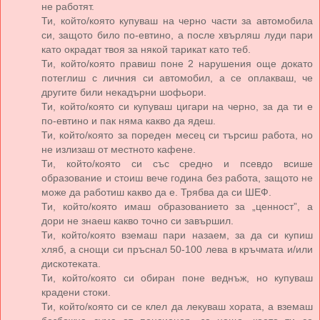
не работят.
Ти, който/която купуваш на черно части за автомобила
си, защото било по-евтино, а после хвърляш луди пари
като окрадат твоя за някой тарикат като теб.
Ти, който/която правиш поне 2 нарушения още докато
потеглиш с личния си автомобил, а се оплакваш, че
другите били некадърни шофьори.
Ти, който/която си купуваш цигари на черно, за да ти е
по-евтино и пак няма какво да ядеш.
Ти, който/която за пореден месец си търсиш работа, но
не излизаш от местното кафене.
Ти, който/която си със средно и псевдо всише
образование и стоиш вече година без работа, защото не
може да работиш какво да е. Трябва да си ШЕФ.
Ти, който/която имаш образованието за „ценност”, а
дори не знаеш какво точно си завършил.
Ти, който/която вземаш пари назаем, за да си купиш
хляб, а снощи си пръснал 50-100 лева в кръчмата и/или
дискотеката.
Ти, който/която си обиран поне веднъж, но купуваш
крадени стоки.
Ти, който/която си се клел да лекуваш хората, а вземаш