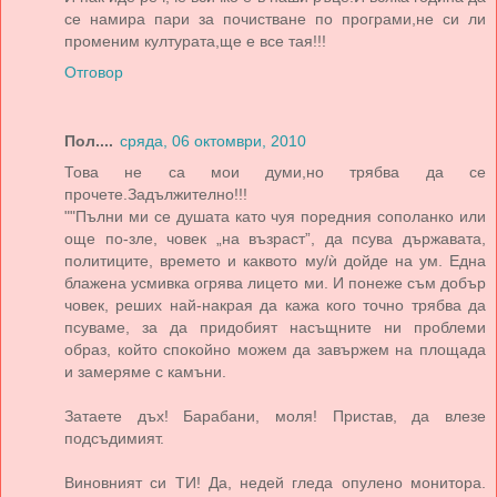
се намира пари за почистване по програми,не си ли
променим културата,ще е все тая!!!
Отговор
Пол....
сряда, 06 октомври, 2010
Това не са мои думи,но трябва да се
прочете.Задължително!!!
""Пълни ми се душата като чуя поредния сополанко или
още по-зле, човек „на възраст”, да псува държавата,
политиците, времето и каквото му/ѝ дойде на ум. Една
блажена усмивка огрява лицето ми. И понеже съм добър
човек, реших най-накрая да кажа кого точно трябва да
псуваме, за да придобият насъщните ни проблеми
образ, който спокойно можем да завържем на площада
и замеряме с камъни.
Затаете дъх! Барабани, моля! Пристав, да влезе
подсъдимият.
Виновният си ТИ! Да, недей гледа опулено монитора.