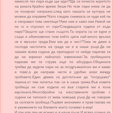
замисля тез пари къде ще идат?Ще се почисти коритото
на реката.Крайно време беше.Но тези пари няма ли да
се похарчат напразно,след като нашата си култура не
можем да оправим?Като гледам снимката се чудя кой ли
е направил това сметище?Ами ние и само ние.Никой не
ни го е спуснал от горе!Следващата година от къде
пари?Защото ще стане същото.Та хората са си едни и
същи и обикновенно този който цапа най-много врънка
че е мръсен града.Еми как да е чист?Така че дами и
господа чистотата на града ни е в наши ръце.Да не
чакаме всяка година да припаднат от нейде парички та
да ни изринат лайната/с извинение/.За гробищните
паркове ми се струва още по абсурдно.Общината
трябва да задели пари не за потдръжка/ясно ми е какво
е това/,а да направи чисти и удобни алеи между
гробовете.Един двама са достатъчни да "потдържат"
терена,от там нататък пак си е наша грижа.Във новите
гробища не съм ходила но във старите ми е ясна
картината.Многобройни са изоставените гробове с
години не пипнати от жива човешка ръка.Да не говорим
за селските гробища.Първия анонимен е прав-такова ни
е уважението на близките които почиват в мир!
И пак иде реч,че всичко е в наши ръце.И всяка година да