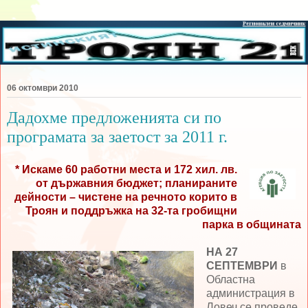
06 октомври 2010
Дадохме предложенията си по
програмата за заетост за 2011 г.
* Искаме 60 работни места и 172 хил. лв.
от държавния бюджет; планираните
дейности – чистене на речното корито в
Троян и поддръжка на 32-та гробищни
парка в общината
НА 27
СЕПТЕМВРИ
в
Областна
администрация в
Ловеч се проведе