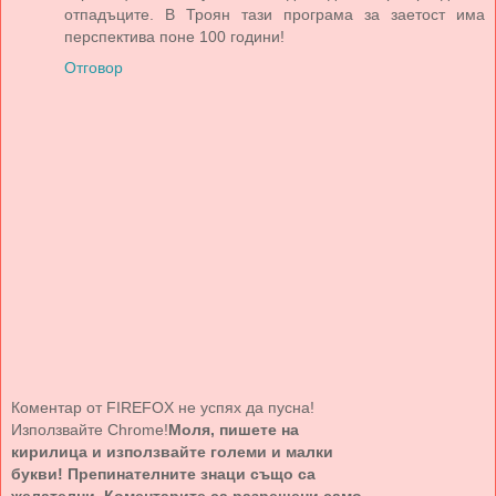
отпадъците. В Троян тази програма за заетост има
перспектива поне 100 години!
Отговор
Коментар от FIREFOX не успях да пусна!
Използвайте Chrome!
Моля, пишете на
кирилица и използвайте големи и малки
букви! Препинателните знаци също са