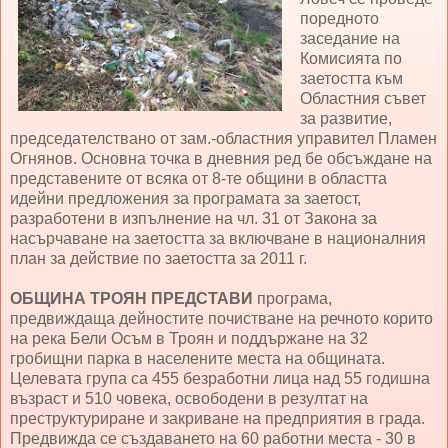
поредното
заседание на
Комисията по
заетостта към
Областния съвет
за развитие,
председателствано от зам.-областния управител Пламен
Огнянов. Основна точка в дневния ред бе обсъждане на
представените от всяка от 8-те общини в областта
идейни предложения за програмата за заетост,
разработени в изпълнение на чл. 31 от Закона за
насърчаване на заетостта за включване в националния
план за действие по заетостта за 2011 г.
ОБЩИНА ТРОЯН ПРЕДСТАВИ
програма,
предвиждаща дейностите почистване на речното корито
на река Бели Осъм в Троян и поддържане на 32
гробищни парка в населените места на общината.
Целевата група са 455 безработни лица над 55 годишна
възраст и 510 човека, освободени в резултат на
преструктуриране и закриване на предприятия в града.
Предвижда се създаването на 60 работни места - 30 в