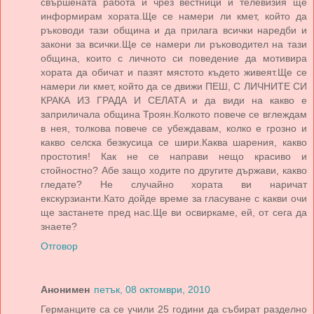
свършената работа и чрез вестници и телевизия ще
информирам хората.Ще се намери ли кмет, който да
ръководи тази община и да прилага всички наредби и
закони за всички.Ще се намери ли ръководител на тази
община, които с личното си поведение да мотивира
хората да обичат и пазят мястото където живеят.Ще се
намери ли кмет, който да се движи ПЕШ, С ЛИЧНИТЕ СИ
КРАКА ИЗ ГРАДА И СЕЛАТА и да види на какво е
заприличала община Троян.Колкото повече се вглеждам
в нея, толкова повече се убеждавам, колко е грозно и
какво селска безкусица се шири.Каква шарения, какво
простотия! Как не се направи нещо красиво и
стойностно? Абе защо ходите по другите държави, какво
гледате? Не случайно хората ви наричат
екскурзианти.Като дойде време за гласуване с какви очи
ще застанете пред нас.Ще ви освиркаме, ей, от сега да
знаете?
Отговор
Анонимен
петък, 08 октомври, 2010
Германците са се учили 25 години да събират разделно