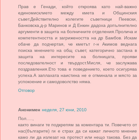
Прав е Генади, който откроява като най-важно
единомисклието между кмета и Общинския
съвет.Действително колегите съветници Пеевски,
Банковска,д-р Маринов и Д Енкин дадоха допълнително
аргументи в защита на болничните отделения.Пролича и
компетентността и загрижеността на др Бамбов. Искам
обаче да подчертая, че кметът г-н Акимов веднага
поиска мнението на общ съвет, категорично застана в
защита на интересите на болницата, прояви
последователност и твърдост.Мисля, че заслужава
поздравления.Ето това е поведението, което осигурява
успеха.А заплахата наистина не е отминала и място за
успокоение и самодоволство няма.
Отговор
Анонимен
неделя, 27 юни, 2010
Пол.....,
както винаги те подкрепям за коментара ти. Повечето от
нас(българите) ги е страх да си кажат личното мнение
камо ли да излезат на протест или нещо такова. Без да