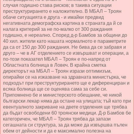
случая годишно става рисков; в такива ситуации
преструктурирането е наложително. В МБАЛ – Троян
обаче ситуацията е друга - и имайки предвид
негативната демографска картина в страната да й се
налага критерий за не по-малко от 300 раждания
годишно, е нереално. Според д-р Бамбов за общини до
40 хил. жители като нашата нормалното е параметрите
да са от 150 до 300 раждания. Не бива да се забравя и
друго – че в АГ отделението се извършват и операции, а
по-този показател МБАЛ – Троян е по-напред от
Областната болница в Ловеч. В крайна сметка
директорът на МБАЛ – Троян изрази оптимизъм,
опирайки се на изказване на здравната министърка, че
подходът при преструктурирането ще е диференциран и
всяка болница ще се оценява сама за себе си.
Припомнено бе и министерското обещание, че никой
български лекар няма да остане на улицата; тъй като при
евентуалното закриване на двете отделения ще трябва
да бъдат освободени 60 троянски медици. Д-р Бамбов бе
категоричен, че МБАЛ – Троян трябва да запази
сегашната си структура, за да може да извършва пълен
обем от дейности и да е максимално полезна на