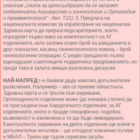
гласеше „счита за целесъобразно да се запазят
отделенията Акушерство и гинекология и Ортопедия
и травматология” - бел. Т21)
; 3. Предлага на
националната комисия за изработване на национална
Здравна карта да преразгледа критериите, които
определят първо ниво на компетентност на АГ
отделенията, като заложи освен брой на ражданията и
друг показател, касаещ гинекологичната помощ – брой
гинекологични операции. С рядко срещаното пълно
единодушие съветниците подкрепиха предложението, но
преди това в залата имаше разпалена дискусия.
НАЙ-НАПРЕД
г-н Акимов даде няколко допълнителни
разяснения. Например – ако се приеме областната
Здравна карта и се тръгне към закриване,
Ортопедичното отделение може (до някаква степен) да
се присъедини към Хирургичното отделение; за АГ
отделението, което е твърде специфично, подобна
възможност е изключена и то ще бъде ликвидирано.
Евентуалното закриване на двете отделения ще влече и
допълнителни негативи – ще отпаднат клинични пътеки
и МБАЛ – Троян ще търпи сериозни загуби.