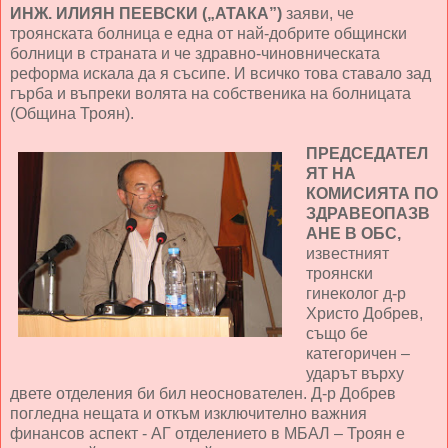
ИНЖ. ИЛИЯН ПЕЕВСКИ („АТАКА”)
заяви, че
троянската болница е една от най-добрите общински
болници в страната и че здравно-чиновническата
реформа искала да я съсипе. И всичко това ставало зад
гърба и въпреки волята на собственика на болницата
(Община Троян).
ПРЕДСЕДАТЕЛ
ЯТ НА
КОМИСИЯТА ПО
ЗДРАВЕОПАЗВ
АНЕ В ОБС,
известният
троянски
гинеколог д-р
Христо Добрев,
също бе
категоричен –
ударът върху
двете отделения би бил неоснователен. Д-р Добрев
погледна нещата и откъм изключително важния
финансов аспект - АГ отделението в МБАЛ – Троян е