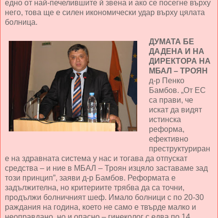
едно от най-печелившите й звена и ако се посегне върху
него, това ще е силен икономически удар върху цялата
болница.
ДУМАТА БЕ
ДАДЕНА И НА
ДИРЕКТОРА НА
МБАЛ – ТРОЯН
д-р Пенко
Бамбов. „От ЕС
са прави, че
искат да видят
истинска
реформа,
ефективно
преструктуриран
е на здравната система у нас и тогава да отпускат
средства – и ние в МБАЛ – Троян изцяло заставаме зад
този принцип”, заяви д-р Бамбов. Реформата е
задължителна, но критериите трябва да са точни,
продължи болничният шеф. Имало болници с по 20-30
раждания на година, което не само е твърде малко и
неоправдано, но и опасно – гинеколог с едва по 14