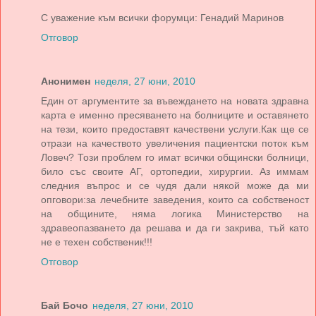
С уважение към всички форумци: Генадий Маринов
Отговор
Анонимен
неделя, 27 юни, 2010
Един от аргументите за въвеждането на новата здравна
карта е именно пресяването на болниците и оставянето
на тези, които предоставят качествени услуги.Как ще се
отрази на качеството увеличения пациентски поток към
Ловеч? Този проблем го имат всички общински болници,
било със своите АГ, ортопедии, хирургии. Аз иммам
следния въпрос и се чудя дали някой може да ми
опговори:за лечебните заведения, които са собственост
на общините, няма логика Министерство на
здравеопазването да решава и да ги закрива, тъй като
не е техен собственик!!!
Отговор
Бай Бочо
неделя, 27 юни, 2010