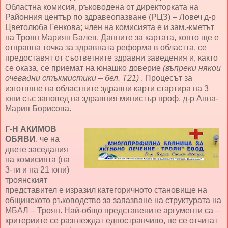
Областна комисия, ръководена от директорката на
Районния център по здравеопазване (РЦЗ) – Ловеч д-р
Цветолюба Генкова; член на комисията е и зам.-кметът
на Троян Мариян Балев. Данните за картата, която ще е
отправна точка за здравната реформа в областта, се
предоставят от съответните здравни заведения и, както
се оказа, се приемат на юнашко доверие
(въпреки някои
очевадни стъкмистики – бел. Т21)
. Процесът за
изготвяне на областните здравни карти стартира на 3
юни със заповед на здравния министър проф. д-р Анна-
Мария Борисова.
Г-Н АКИМОВ
ОБЯВИ
, че на
двете заседания
на комисията (на
3-ти и на 21 юни)
троянският
представител е изразил категоричното становище на
общинското ръководство за запазване на структурата на
МБАЛ – Троян. Най-общо представените аргументи са –
критериите се разглеждат едностранчиво, не се отчитат