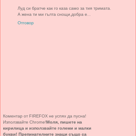
Луд си братче как го каза само за тия тримата.
А жена ти ми гълта снощи,добра е...
Отговор
Коментар от FIREFOX не успях да пусна!
Използвайте Chrome!
Моля, пишете на
кирилица и използвайте големи и малки
букви! Препинателните знаци също са