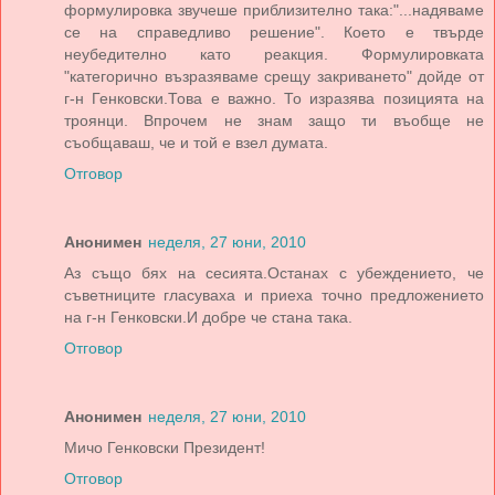
формулировка звучеше приблизително така:"...надяваме
се на справедливо решение". Което е твърде
неубедително като реакция. Формулировката
"категорично възразяваме срещу закриването" дойде от
г-н Генковски.Това е важно. То изразява позицията на
троянци. Впрочем не знам защо ти въобще не
съобщаваш, че и той е взел думата.
Отговор
Анонимен
неделя, 27 юни, 2010
Аз също бях на сесията.Останах с убеждението, че
съветниците гласуваха и приеха точно предложението
на г-н Генковски.И добре че стана така.
Отговор
Анонимен
неделя, 27 юни, 2010
Мичо Генковски Президент!
Отговор