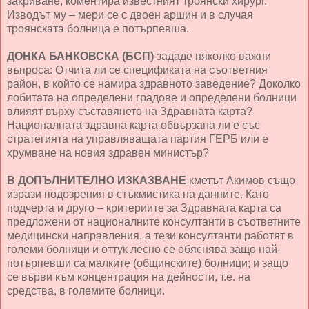
закриване, коментира известният троянски хирург.
Изводът му – мери се с двоен аршин и в случая
троянската болница е потърпевша.
ДОНКА БАНКОВСКА (БСП)
зададе няколко важни
въпроса: Отчита ли се спецификата на съответния
район, в който се намира здравното заведение? Доколко
лобитата на определени градове и определени болници
влияят върху съставянето на Здравната карта?
Националната здравна карта обвързана ли е със
стратегията на управляващата партия ГЕРБ или е
хрумване на новия здравен министър?
В ДОПЪЛНИТЕЛНО ИЗКАЗВАНЕ
кметът Акимов също
изрази подозрения в стъкмистика на данните. Като
подчерта и друго – критериите за Здравната карта са
предложени от националните консултанти в съответните
медицински направления, а тези консултанти работят в
големи болници и оттук лесно се обяснява защо най-
потърпевши са малките (общинските) болници; и защо
се върви към концентрация на дейности, т.е. на
средства, в големите болници.