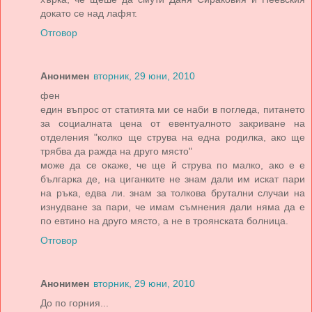
докато се над лафят.
Отговор
Анонимен
вторник, 29 юни, 2010
фен
един въпрос от статията ми се наби в погледа, питането
за социалната цена от евентуалното закриване на
отделения "колко ще струва на една родилка, ако ще
трябва да ражда на друго място"
може да се окаже, че ще й струва по малко, ако е е
българка де, на циганките не знам дали им искат пари
на ръка, едва ли. знам за толкова брутални случаи на
изнудване за пари, че имам съмнения дали няма да е
по евтино на друго място, а не в троянската болница.
Отговор
Анонимен
вторник, 29 юни, 2010
До по горния...