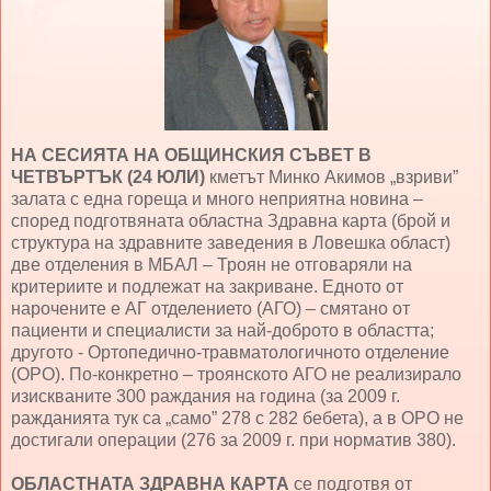
НА СЕСИЯТА НА ОБЩИНСКИЯ СЪВЕТ В
ЧЕТВЪРТЪК (24 ЮЛИ)
кметът Минко Акимов „взриви”
залата с една гореща и много неприятна новина –
според подготвяната областна Здравна карта (брой и
структура на здравните заведения в Ловешка област)
две отделения в МБАЛ – Троян не отговаряли на
критериите и подлежат на закриване. Едното от
нарочените е АГ отделението (АГО) – смятано от
пациенти и специалисти за най-доброто в областта;
другото - Ортопедично-травматологичното отделение
(ОРО). По-конкретно – троянското АГО не реализирало
изискваните 300 раждания на година (за 2009 г.
ражданията тук са „само” 278 с 282 бебета), а в ОРО не
достигали операции (276 за 2009 г. при норматив 380).
ОБЛАСТНАТА ЗДРАВНА КАРТА
се подготвя от