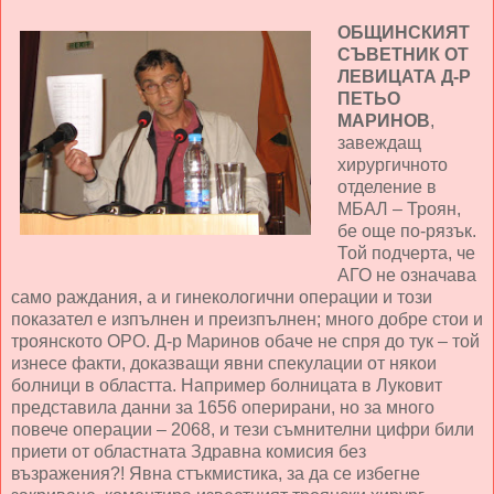
ОБЩИНСКИЯТ
СЪВЕТНИК ОТ
ЛЕВИЦАТА Д-Р
ПЕТЬО
МАРИНОВ
,
завеждащ
хирургичното
отделение в
МБАЛ – Троян,
бе още по-рязък.
Той подчерта, че
АГО не означава
само раждания, а и гинекологични операции и този
показател е изпълнен и преизпълнен; много добре стои и
троянското ОРО. Д-р Маринов обаче не спря до тук – той
изнесе факти, доказващи явни спекулации от някои
болници в областта. Например болницата в Луковит
представила данни за 1656 оперирани, но за много
повече операции – 2068, и тези съмнителни цифри били
приети от областната Здравна комисия без
възражения?! Явна стъкмистика, за да се избегне