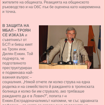
жителите на общината. Реакцията на общинското
ръководство и на ОбС пък бе оценена като навременна
и точна.
В ЗАЩИТА НА
МБАЛ – ТРОЯН
СЕ ИЗКАЗА
и
съветникът от
БСП и бивш кмет
на Троян инж.
Дилян Енкин. Той
подчерта, че
подготвяното
преструктуриран
е подминава най-
важния въпрос –
социалния. „Някой отчете ли колко струва на една
родилка и на семейството й раждането в троянската
болница и колко би им струвало, ако трябваше
раждането да е в Ловеч?”, попита г-н
Енкин.Ексградоначалникът напомни, че със здравната