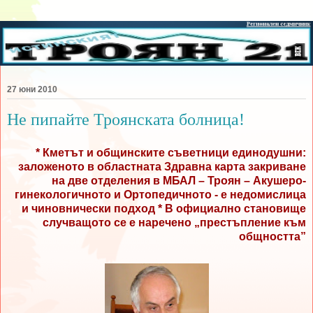
27 юни 2010
Не пипайте Троянската болница!
* Кметът и общинските съветници единодушни:
заложеното в областната Здравна карта закриване
на две отделения в МБАЛ – Троян – Акушеро-
гинекологичното и Ортопедичното - е недомислица
и чиновнически подход * В официално становище
случващото се е наречено
„престъпление към
общността”