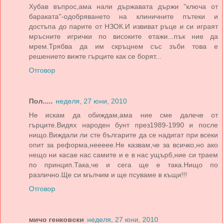
Хубав въпрос,ама нали държавата държи "ключа от
бараката"-одобряването на клиничните пътеки и
достъпа до парите от НЗОК.И извиват ръце и си играят
мръсните игрички по високите етажи...пък ние да
мрем.Трябва да им скръцнем със зъби това е
решението вижте гърците как се борят...
Отговор
Пол.....
неделя, 27 юни, 2010
Не искам да обиждам,ама ние сме далече от
гърците.Видях народен бунт през1989-1990 и после
нищо.Виждали ли сте българите да се надигат при всеки
опит за реформа,неееее.Не казвам,че за всичко,но ако
нещо ни касае нас самите и е в нас ущърб,ние си траем
по принцип.Така,че и сега ще е така.Нищо по
различно.Ще си мълчим и ще псуваме в къщи!!!
Отговор
мичо генковски
неделя, 27 юни, 2010