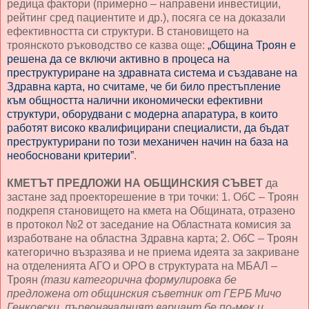
редица фактори (примерно – направени инвестиции,
рейтинг сред пациентите и др.), посяга се на доказали
ефективността си структури. В становището на
троянското ръководство се казва още:
„Община Троян е
решена да се включи активно в процеса на
преструктуриране на здравната система и създаване на
Здравна карта, но считаме, че би било престъпление
към общността налични икономически ефективни
структури, оборудвани с модерна апаратура, в които
работят високо квалифицирани специалисти, да бъдат
преструктурирани по този механичен начин на база на
необосновани критерии”
.
КМЕТЪТ ПРЕДЛОЖИ НА ОБЩИНСКИЯ СЪВЕТ
да
застане зад проекторешение в три точки: 1. ОбС – Троян
подкрепя становището на кмета на Общината, отразено
в протокол №2 от заседание на Областната комисия за
изработване на областна Здравна карта; 2. ОбС – Троян
категорично възразява и не приема идеята за закриване
на отделенията АГО и ОРО в структурата на МБАЛ –
Троян
(тази категорична формулировка бе
предложена от общинския съветник от ГЕРБ Мичо
Генковски, първоначалният вариант бе по-мек и