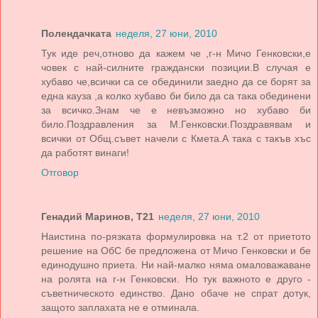
Полендачката
неделя, 27 юни, 2010
Тук иде реч,отново да кажем че ,г-н Мичо Генковски,е
човек с най-силните граждански позиции.В случая е
хубаво че,всички са се обединили заедно да се борят за
една кауза ,а колко хубаво би било да са така обединени
за всичко.Знам че е невъзможно но хубаво би
било.Поздравления за М.Генковски.Поздравявам и
всички от Общ.съвет начели с Кмета.А така с такъв хъс
да работят винаги!
Отговор
Генадий Маринов, Т21
неделя, 27 юни, 2010
Наистина по-рязката формулировка на т.2 от приетото
решение на ОбС бе предложена от Мичо Генковски и бе
единодушно приета. Ни най-малко няма омаловажаване
на ролята на г-н Генковски. Но тук важното е друго -
съветническото единство. Дано обаче не спрат дотук,
защото заплахата не е отминала.