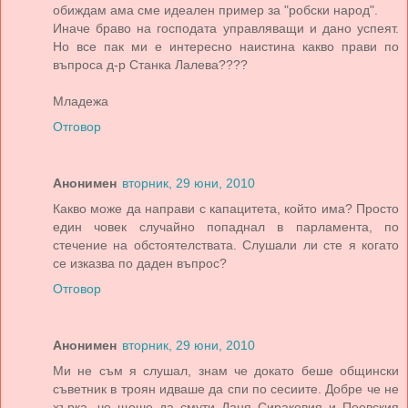
обиждам ама сме идеален пример за "робски народ".
Иначе браво на господата управляващи и дано успеят.
Но все пак ми е интересно наистина какво прави по
въпроса д-р Станка Лалева????
Младежа
Отговор
Анонимен
вторник, 29 юни, 2010
Какво може да направи с капацитета, който има? Просто
един човек случайно попаднал в парламента, по
стечение на обстоятелствата. Слушали ли сте я когато
се изказва по даден въпрос?
Отговор
Анонимен
вторник, 29 юни, 2010
Ми не съм я слушал, знам че докато беше общински
съветник в троян идваше да спи по сесиите. Добре че не
хърка, че щеше да смути Даня Сираковия и Пеевския