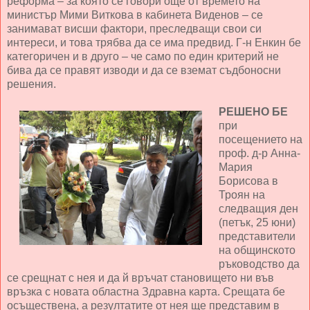
реформа – за която се говори още от времето на
министър Мими Виткова в кабинета Виденов – се
занимават висши фактори, преследващи свои си
интереси, и това трябва да се има предвид. Г-н Енкин бе
категоричен и в друго – че само по един критерий не
бива да се правят изводи и да се вземат съдбоносни
решения.
РЕШЕНО БЕ
при
посещението на
проф. д-р Анна-
Мария
Борисова в
Троян на
следващия ден
(петък, 25 юни)
представители
на общинското
ръководство да
се срещнат с нея и да й връчат становището ни във
връзка с новата областна Здравна карта. Срещата бе
осъществена, а резултатите от нея ще представим в