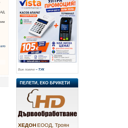
е
ЕАД,
авим
ало
Виж повече
– ТУК
ПЕЛЕТИ, ЕКО БРИКЕТИ
ХЕДОН
ЕООД, Троян