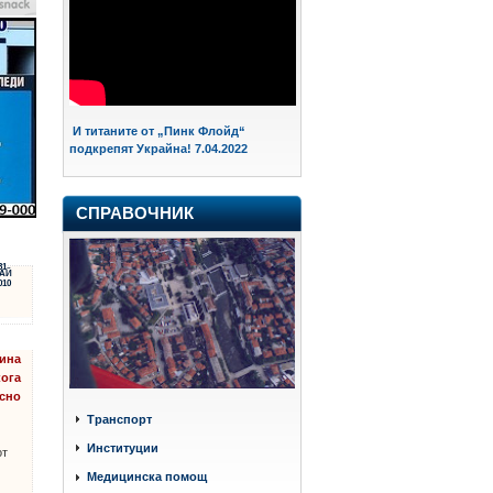
И титаните от „Пинк Флойд“
подкрепят Украйна! 7.04.2022
СПРАВОЧНИК
31
АЙ
010
дина
кога
ясно
Транспорт
Институции
от
Медицинска помощ