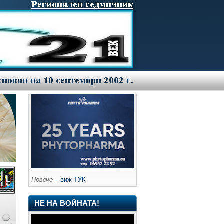
Повече
– виж ТУК
НЕ НА ВОЙНАТА!