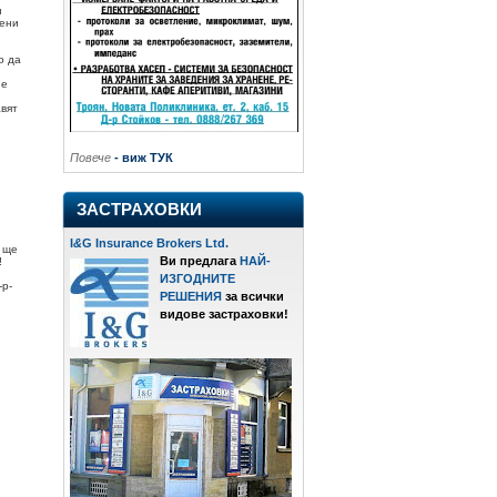
н
рени
о да
ие
авят
Повече
- виж ТУК
ЗАСТРАХОВКИ
I
&
G Insurance Brokers Ltd.
 ще
Ви предлага
НАЙ-
!
ИЗГОДНИТЕ
-р-
РЕШЕНИЯ
за всички
видове застраховки!