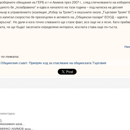
изборните обещания на ГЕРБ и г-н Акимов през 2007 г., след спечелването на изборит
аното бе „позабравено” и едва в началото на тази година – под натиска на десния
ньор в управлението (коалиция „Избор за Троян”) и екшъните около „Търговия Троян” 
о капитал скоростно бе прехвърлен в активите на „Общински пазари” ЕООД – идеята
кръсна”. Но дали и кога точно сливането ще стане факт, все още не е ясно. Като приб
кта, че ще бъдат засегнати определени интереси, мъглата става още по-гъста.
Нач
 по темата:
 Общинския съвет: Припрян ход за спасяване на общинската Търговия
оментара:
1.
Анонимен каза...
МИНКО АКИМОВ каза...