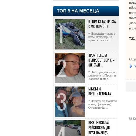
пред
обещ
ТОП 5 НА МЕСЕЦА
парт
чийт
ВТОРА КАТАСТРОФА
„въз
С МОТОРИСТ В...
и фа
* Инцидентът стана в
петък привечер, на
Т21
правата отсечка...
ТРОЯН БЕШЕ!
Още
ВЪПРОСЪТ СЕГА Е –
ЩЕ БЪДЕ...
В
* „Бих предложил на
кметовете на Троян и
Карлово и още...
МЪЖЪТ С
ВНУШИТЕЛНАТА...
* Попитах го главното
– защо (се отказа).
Отговори без...
78 К
ИНЖ. НИКОЛАЙ
РАЙКОВСКИ: ДО
КРАЯ НА АВГУСТ