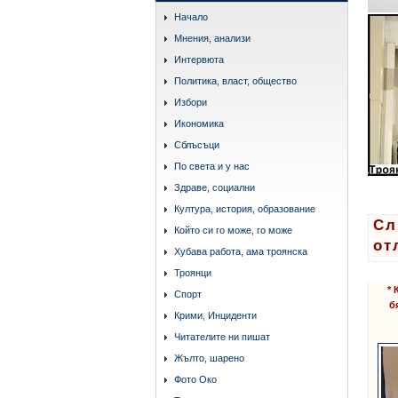
Начало
Мнения, анализи
Интервюта
Политика, власт, общество
Избори
Икономика
Сблъсъци
По света и у нас
Здраве, социални
Култура, история, образование
Сл
Който си го може, го може
от
Хубава работа, ама троянска
Троянци
* 
Спорт
б
Крими, Инциденти
Читателите ни пишат
Жълто, шарено
Фото Око