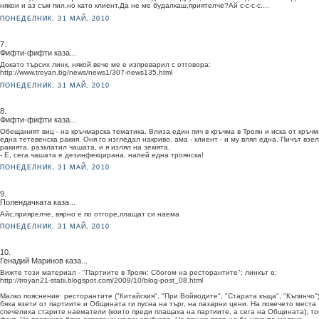
някои и аз съм пил,но като клиент.Да не ме будалкаш,приятелче?Ай с-с-с-с....
ПОНЕДЕЛНИК, 31 МАЙ, 2010
7.
Фифти-фифти каза...
Докато търсих линк, някой вече ме е изпреварил с отговора:
http://www.troyan.bg/news/news1/307-news135.html
ПОНЕДЕЛНИК, 31 МАЙ, 2010
8.
Фифти-фифти каза...
Обещаният виц - на кръчмарска тематика. Влиза един пич в кръчма в Троян и иска от кръч
една тетевенска ракия. Оня го изгледал накриво, ама - клиент - и му влял една. Пичът взел
ракията, разклатил чашата, и я излял на земята.
- Е, сега чашата е дезинфекцирана, налей една троянска!
ПОНЕДЕЛНИК, 31 МАЙ, 2010
9.
Полендачката каза...
Айс,приярелче, вярно е по отгоре,плащат си наема
ПОНЕДЕЛНИК, 31 МАЙ, 2010
10.
Генадий Маринов каза...
Вижте този материал - "Партиите в Троян: Сбогом на ресторантите"; линкът е:
http://troyan21-statii.blogspot.com/2009/10/blog-post_08.html
Малко пояснение: ресторантите ("Китайския", "При Войводите", "Старата къща", "Къпинчо"
бяха взети от партиите и Общината ги пусна на търг, на пазарни цени. На повечето места
спечелиха старите наематели (които преди плащаха на партиите, а сега на Общината); то