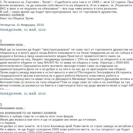
2. По въпроса за „Търговия – Троян” – Съдебната сага там е от 1999 г.- вече 12 години. Пр
всичко възможно, за да запазим собствеността на общината. И не е вярно, че „Решението
ВКС е факт и не подлежи на обжалване” – все още няма влязло в сила решение.
В най – скоро време ще бъдат преструктурирани част от търговските дружества.
МИНКО АКИМОВ
Кмет на Община Троян
Четвъртък, 11 Февруари, 2010
ПОНЕДЕЛНИК, 31 МАЙ, 2010
2.
Анонимен каза...
Май ще се наложи да бъдат "преструктурирани" не само част от търговските дружества на
общината,а и много други неща.Вижте изказването на Гинка Чавдарова,но не на събора в
родния и Белиш,а пред националните медии.Приетия от правителството закон за
актуализация на нац. бюджет предвижда орязване с 15% на парите за общините и по ней
думи малките общини ги чака ФАЛИТ.Че то каква ли община е напр. Априлци с 3500-600
жители/колкото Орешака/на която всичките приходи отиват само за издръжка на
администрацията.Дали не е по-добре и за нея и за нас да се присъедини към община
Троян,където,между впрочем е естественото и място?Погледнете Географията,Историята,
традиционните връзки в региона,па и други работи.Напълно изкуствена работа и
излишна,според мен-та какви села са Джокарите,Мачковци,Черньовото,Драшкова поляна и
Велчово/това са селата на тази община/?Там се ходи само по гъби и на лов!Айде за тая
вечер-толкова,за размисъл на Кмета и съветниците.Като му доде времето-може и още! АЙ 
с-с......
ПОНЕДЕЛНИК, 31 МАЙ, 2010
3.
Анонимен каза...
НА ВНИМАНИЕТО НА МИНКО АКИМОВ
Много е хубаво това че г-н кмета чете този форум.
Имам два въпроса към него и ще се радвам ако може да отговори.
г-н Акимов,
по-добре от мен знаете, че в село Баховица край Ловеч вече се строи завода за китайски 
Не е вярно, че ще бъдат осигурени 2000 нови работни места, но със сигурност ще бъдат
разкрити за около 1300-1400 човека работа.