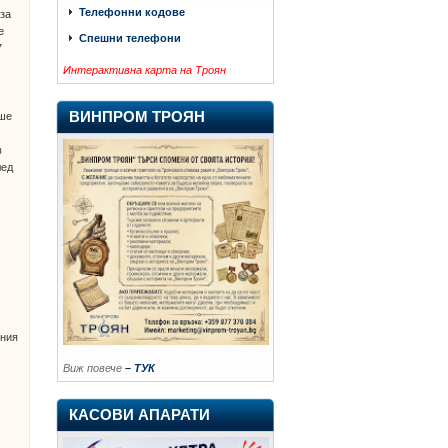
Телефонни кодове
 за
е
Спешни телефони
7
Интерактивна карта на Троян
ВИНПРОМ ТРОЯН
аше
в
лед
ения
,
Виж повече
– ТУК
КАСОВИ АПАРАТИ