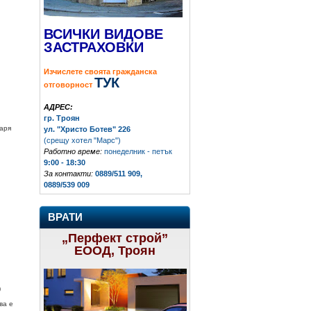
ВСИЧКИ ВИДОВЕ
ЗАСТРАХОВКИ
Изчислете своята гражданска
ТУК
отговорност
АДРЕС:
гр. Троян
маря
ул. "Христо Ботев" 226
(срещу хотел "Марс")
Работно време:
понеделник - петък
9:00 - 18:30
За контакти:
0889/511 909,
0889/539 009
ВРАТИ
„Перфект строй”
ЕООД, Троян
)
ва е