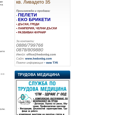
кв. Ливадето 35
авя
 на
Произвежда и продава:
ПЕЛЕТИ
•
ЕКО БРИКЕТИ
•
• ДЪСКИ, ГРЕДИ
• ЛАМПЕРИЯ, ЧЕЛНИ ДЪСКИ
• РАЗВИВАН ФУРНИР
За контакти:
0886/799766
0878/809880
ните
Имейл:
office@hedonbg.com
Сайт:
www.hedonbg.com
Повече информация
– виж ТУК
с-с-
ТРУДОВА МЕДИЦИНА
коли.