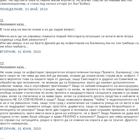
факт. На партиите бяха оставени малки клубчета. Но всичко това не бе някаква местна
самоинициатива, а стана под натиск отгоре (от Бат`Бойко).
ПОНЕДЕЛНИК, 31 МАЙ, 2010
11.
Анонимен каза...
В този ред на мисли искам и аз да задам въпрос:
Минчо,кога ще ни оправиш главната покрай Автогарата,потроших си колата вече втора
седмица след ВиК ремонтите?
Или кво викаш- я аз на брата Данков да му асфалтирам на Балканец,пък на тия тумбаци с
им ебал майката...
ВТОРНИК, 01 ЮНИ, 2010
12.
Анонимен каза...
Не знам защо се асфалтират приоритетно второстепенни пътица /Трапето, Балканец/, сле
като скоро по тях няма да има кой да минава, искаме да знаем колко струва кв.м. асфалт, т
като вероятно това са нашите пари от данъци, защо Сметището е дадено на Самичков за
обработка при положение, че можеше да са Комунални, които да наемат допълнително
няколко човека, пък и сертификат притежават? Защо се забавя плащането на консорциума,
изграждащ пречистватента станция, където се казва, че проекта е по оперативна програма
изобщо искаме статистика по колко проекта е кандидатствала сегашната управа и за каква
сума, колко са спечелени и за какви пари, колко са усвоените досега средства и най-вече к
проекта НЕ СА СПЕЧЕЛЕНИ и защо? Защо ловешката фирма "Чайка" е подизпълнител на 
и не е ли умишлено това, защо този град с изключение на главната улица не се мете и ми
не се поддържат тревните площи, храстите, дърветата, защо се паркира безразборно и
полицията не реагира? Защо вече две години и половина само слушаме приказки, а никой
усети провяната, както кмета каза в деня на изборите, че е факт? Защо Акимов не дава вся
година отчет какво беше обещал и какво РЕАЛНО е изпълнил? Защото ако няма капацитет
се справи със ситуацията, редно е просто да се извини на хората и да си тръгне. Другото
просто намирисва...
ВТОРНИК, 01 ЮНИ, 2010