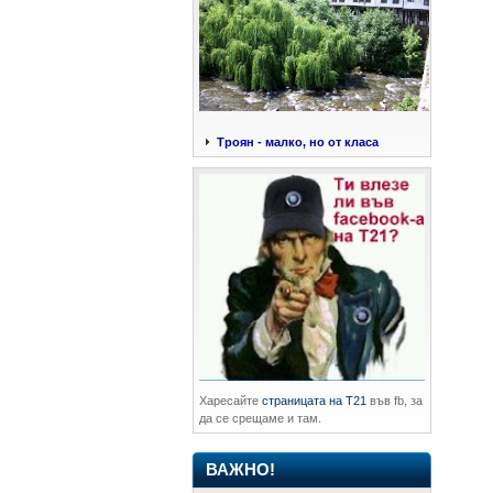
Троян - малко, но от класа
Харесайте
страницата на Т21
във fb, за
да се срещаме и там.
ВАЖНО!