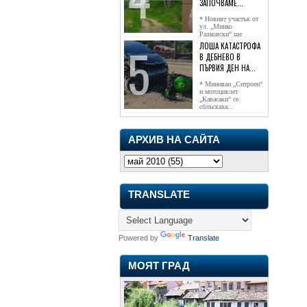
ЗАПОЧВАМЕ...
* Новият участък от
ул. „Минко
Радковски“ ще
достигне жк...
ЛОША КАТАСТРОФА
В ДЕБНЕВО В
ПЪРВИЯ ДЕН НА...
* Миниван „Ситроен“
и мотоциклет
„Кавасаки“ се
сблъскаха...
АРХИВ НА САЙТА
TRANSLATE
Powered by
Translate
МОЯТ ГРАД