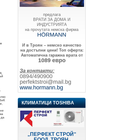
предлага
ВРАТИ ЗА ДОМА И
ИНДУСТРИЯТА
на прочутата немска фирма
HÖRMANN
ъм
И в Троян – немско качество
на достъпни цени!
Топ оферта:
Автоматична гаражна врата от
1089 евро
За контакти:
д
0894/490900
ъй
perfektstroi@mail.bg
www.hormann.bg
,
олко
ВиК
КЛИМАТИЦИ TOSHIBA
е,
 не
ка
 да
„ПЕРФЕКТ СТРОЙ“
ЕООД, ТРОЯН