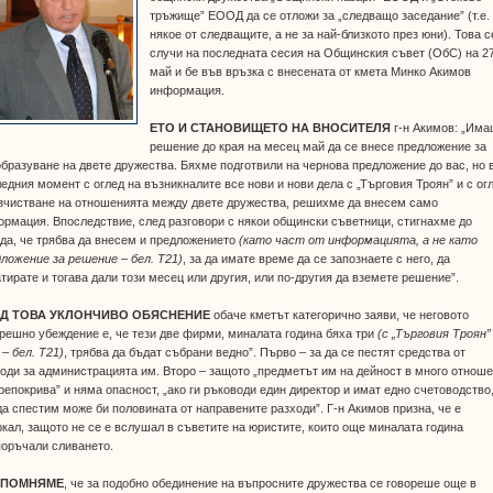
тръжище” ЕООД да се отложи за „следващо заседание” (т.е.
някое от следващите, а не за най-близкото през юни). Това с
случи на последната сесия на Общинския съвет (ОбС) на 2
май и бе във връзка с внесената от кмета Минко Акимов
информация.
ЕТО И СТАНОВИЩЕТО НА ВНОСИТЕЛЯ
г-н Акимов: „Им
решение до края на месец май да се внесе предложение за
бразуване на двете дружества. Бяхме подготвили на чернова предложение до вас, но 
едния момент с оглед на възникналите все нови и нови дела с „Търговия Троян” и с ог
зчистване на отношенията между двете дружества, решихме да внесем само
рмация. Впоследствие, след разговори с някои общински съветници, стигнахме до
да, че трябва да внесем и предложението
(като част от информацията, а не като
ложение за решение – бел. Т21)
, за да имате време да се запознаете с него, да
тирате и тогава дали този месец или другия, или по-другия да вземете решение”.
Д ТОВА УКЛОНЧИВО ОБЯСНЕНИЕ
обаче кметът категорично заяви, че неговото
решно убеждение е, че тези две фирми, миналата година бяха три
(с „Търговия Троян”
– бел. Т21)
, трябва да бъдат събрани ведно”. Първо – за да се пестят средства от
оди за администрацията им. Второ – защото „предметът им на дейност в много отнош
репокрива” и няма опасност, „ако ги ръководи един директор и имат едно счетоводство
 да спестим може би половината от направените разходи”. Г-н Акимов призна, че е
кал, защото не се е вслушал в съветите на юристите, които още миналата година
поръчали сливането.
ИПОМНЯМЕ
, че за подобно обединение на въпросните дружества се говореше още в