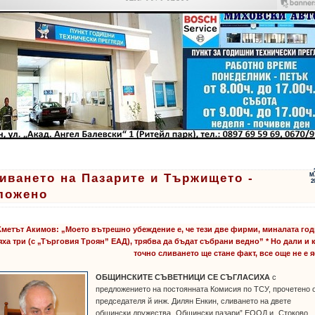
иването на Пазарите и Тържището -
М
2
ложено
Кметът Акимов: „Моето вътрешно убеждение е, че тези две фирми, миналата го
яха три (с „Търговия Троян” ЕАД), трябва да бъдат събрани ведно” * Но дали и 
точно сливането ще стане факт, все още не е 
ОБЩИНСКИТЕ СЪВЕТНИЦИ СЕ СЪГЛАСИХА
с
предложението на постоянната Комисия по ТСУ, прочетено 
председателя й инж. Дилян Енкин, сливането на двете
общински дружества „Общински пазари” ЕООД и „Стоково