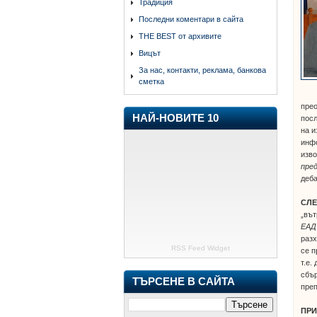
Традиция
Последни коментари в сайта
THE BEST от архивите
Вицът
За нас, контакти, реклама, банкова
сметка
прео
НАЙ-НОВИТЕ 10
посл
на и
инфо
изво
пред
деба
СЛЕ
„вът
ЕАД 
разх
RSS Feed Widget
се п
т.е.
сбър
ТЪРСЕНЕ В САЙТА
пре
ПР