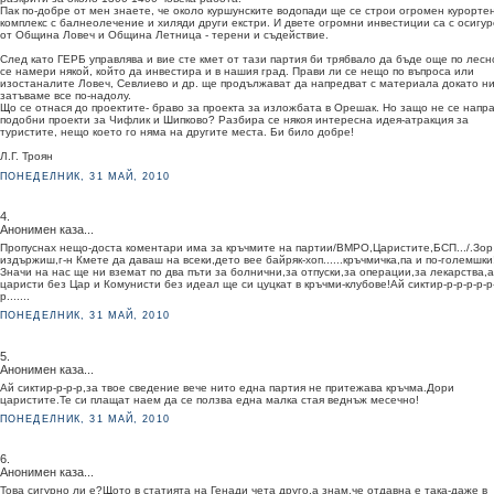
Пак по-добре от мен знаете, че около куршунските водопади ще се строи огромен курорте
комплекс с балнеолечение и хиляди други екстри. И двете огромни инвестиции са с осигу
от Община Ловеч и Община Летница - терени и съдействие.
След като ГЕРБ управлява и вие сте кмет от тази партия би трябвало да бъде още по лесн
се намери някой, който да инвестира и в нашия град. Прави ли се нещо по въпроса или
изостаналите Ловеч, Севлиево и др. ще продължават да напредват с материала докато н
затъваме все по-надолу.
Що се отнася до проектите- браво за проекта за изложбата в Орешак. Но защо не се напр
подобни проекти за Чифлик и Шипково? Разбира се някоя интересна идея-атракция за
туристите, нещо което го няма на другите места. Би било добре!
Л.Г. Троян
ПОНЕДЕЛНИК, 31 МАЙ, 2010
4.
Анонимен каза...
Пропуснах нещо-доста коментари има за кръчмите на партии/ВМРО,Царистите,БСП.../.Зор
издържиш,г-н Кмете да даваш на всеки,дето вее байряк-хоп......кръчмичка,па и по-големшки
Значи на нас ще ни вземат по два пъти за болнични,за отпуски,за операции,за лекарства,а
царисти без Цар и Комунисти без идеал ще си цуцкат в кръчми-клубове!Ай сиктир-р-р-р-р-р
р.......
ПОНЕДЕЛНИК, 31 МАЙ, 2010
5.
Анонимен каза...
Aй сиктир-р-р-р,за твое сведение вече нито една партия не притежава кръчма.Дори
царистите.Те си плащат наем да се ползва една малка стая веднъж месечно!
ПОНЕДЕЛНИК, 31 МАЙ, 2010
6.
Анонимен каза...
Това сигурно ли е?Щото в статията на Генади чета друго,а знам,че отдавна е така-даже в