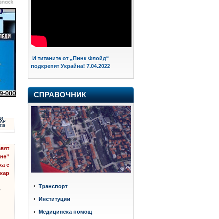
И титаните от „Пинк Флойд“
подкрепят Украйна! 7.04.2022
СПРАВОЧНИК
14
АР
010
авят
ене”
ка с
екар
Транспорт
е
Институции
Медицинска помощ