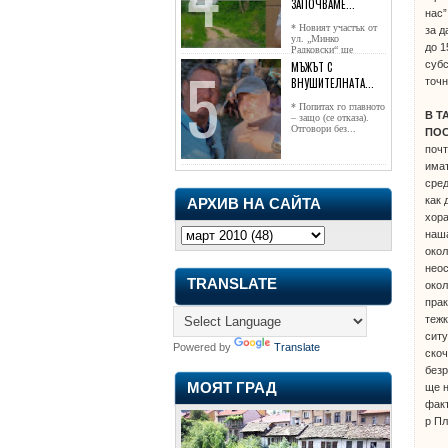
ЗАПОЧВАМЕ...
нас”
* Новият участък от
за д
ул. „Минко
до 1
Радковски“ ще
достигне жк...
субс
МЪЖЪТ С
точн
ВНУШИТЕЛНАТА...
* Попитах го главното
В Т
– защо (се отказа).
Отговори без...
ПОС
почт
имат
сред
как 
АРХИВ НА САЙТА
хора
наш
окол
неос
TRANSLATE
окол
прак
теж
ситу
Powered by
Translate
скоч
безр
МОЯТ ГРАД
ще н
факт
р П