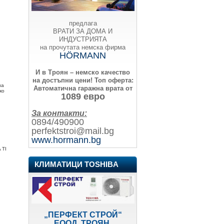
предлага
ВРАТИ ЗА ДОМА И
ИНДУСТРИЯТА
на прочутата немска фирма
HÖRMANN
И в Троян – немско качество
на достъпни цени!
Топ оферта:
на
Автоматична гаражна врата от
ко
1089 евро
За контакти:
0894/490900
perfektstroi@mail.bg
www.hormann.bg
 TI
КЛИМАТИЦИ TOSHIBA
„ПЕРФЕКТ СТРОЙ“
ЕООД, ТРОЯН