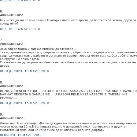
НЕДЕЛЯ, 14 МАРТ, 2010
6.
Анонимен каза...
Кой може да ми обясни защо в България някой като тръгне да протестира, всички други са
срещу него?
НЕДЕЛЯ, 14 МАРТ, 2010
7.
Анонимен каза...
Замисли се малко и сам ще стигнеш до отговора...
Тия в държавния апарат и докторите си живеят добре,гонят стандарт и искат повишаване 
същия,а хората които работят в останалите сектори,хората които сега са без работа ,всич
се струпва на техния гръб...
Стачка или не ,докторите особено в нашата болница си искат пари от пациентите и не им
дреме.
ПОНЕДЕЛНИК, 15 МАРТ, 2010
8.
Анонимен каза...
BEZKRYPOLNI DOKTORI.....POTREBITELSKA TAKSA ZA VSI4KO DA TI IZMERIAT KRAVNO DA
NAPI6AT RECEPTA S NAMALENIE......A KASOVI BELEJKI ZA NAS?6TE SI TARSIM I NIE
PRAVATA....
ПОНЕДЕЛНИК, 15 МАРТ, 2010
9.
Анонимен каза...
Лично д-р Нанков в неделя(беше дежурен)ми каза - аа нямам уговорка с твоя лекар,така че
частен преглед 10лв.В болницата в която е дежурен.А имах температура и другите
съпътстващи признаци на грип.Живи да ги оплачиш бедните дофтори.
ВТОРНИК, 16 МАРТ, 2010