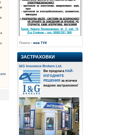
м
ли
а
та
Повече
- виж ТУК
но
ЗАСТРАХОВКИ
I
&
G Insurance Brokers Ltd.
Ви предлага
НАЙ-
ало
ИЗГОДНИТЕ
РЕШЕНИЯ
за всички
видове застраховки!