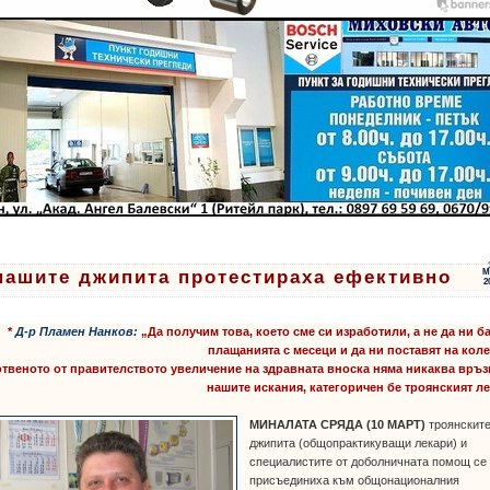
нашите джипита протестираха ефективно
М
2
*
Д-р Пламен Нанков:
„Да получим това, което сме си изработили, а не да ни б
плащанията с месеци и да ни поставят на кол
Готвеното от правителството увеличение на здравната вноска няма никаква връз
нашите искания, категоричен бе троянският л
МИНАЛАТА СРЯДА (10 МАРТ)
троянскит
джипита (общопрактикуващи лекари) и
специалистите от доболничната помощ се
присъединиха към общонационалния