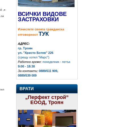
б ,я
ВСИЧКИ ВИДОВЕ
 ли
ЗАСТРАХОВКИ
Изчислете своята гражданска
ТУК
отговорност
АДРЕС:
гр. Троян
ул. "Христо Ботев" 226
(срещу хотел "Марс")
Работно време:
понеделник - петък
9:00 - 18:30
За контакти:
0889/511 909,
0889/539 009
ВРАТИ
тил
„Перфект строй”
ЕООД, Троян