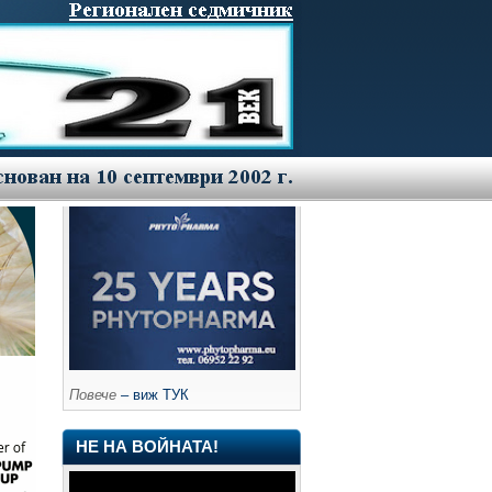
Повече
– виж ТУК
НЕ НА ВОЙНАТА!