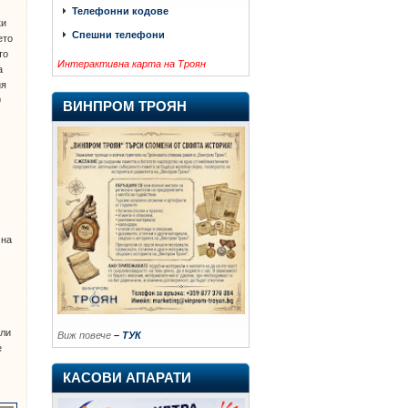
Телефонни кодове
ки
Спешни телефони
ето
то
Интерактивна карта на Троян
а
ия
9
ВИНПРОМ ТРОЯН
 на
али
Виж повече
– ТУК
е
КАСОВИ АПАРАТИ