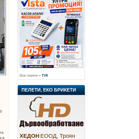
Виж повече
– ТУК
ПЕЛЕТИ, ЕКО БРИКЕТИ
00
ята
ХЕДОН
ЕООД, Троян
е в