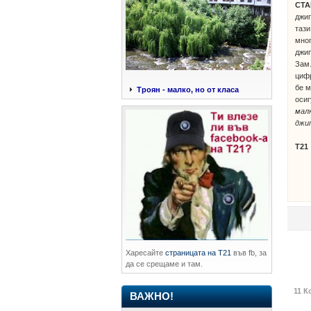
СТА
джип
тази
мног
джип
Зам.
цифр
бе м
Троян - малко, но от класа
осиг
малк
джип
Т21
Харесайте
страницата на Т21
във fb, за
да се срещаме и там.
11 К
ВАЖНО!