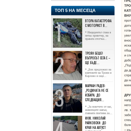
ПРЕ
ТРО
ТОП 5 НА МЕСЕЦА
КАТ
ВН
ВТОРА КАТАСТРОФА
прот
С МОТОРИСТ В...
допъ
готв
* Инцидентът стана в
увел
петък привечер, на
правата отсечка...
внос
иска
общ
ТРОЯН БЕШЕ!
и сп
ВЪПРОСЪТ СЕГА Е –
доб
ЩЕ БЪДЕ...
„По
* „Бих предложил на
да д
кметовете на Троян и
спра
Карлово и още...
да н
мине
МАРИАН РАДЕВ:
„РОДИНАТА НЕ СЕ
ИЗБИРА. ДО
ДРУ
СЛЕДВАЩИЯ...
напр
него
* „За повечето от нас,
лв. 
живеещите навън,
главната причина да...
забо
ИНЖ. НИКОЛАЙ
спец
РАЙКОВСКИ: ДО
болн
КРАЯ НА АВГУСТ
– ръ