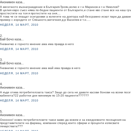
Анонимен каза...
А месечното възнаграждение в България-Троян,колко е г-н Маринов и г-н Николов?
В целия евро съюз няма по-бедни пациенти от Българите,и стане кво стане все на наш гръ
простестите на тоя я протестите на оня....
А това че се плащат осигуровки а колегите на доктора най-безсрамно искат пари,да давам
пример с изродите от Спешното,митичния д-р Василев и т.н.....
НЕДЕЛЯ, 14 МАРТ, 2010
2.
Бай Бочо каза...
Гневничко е горното мнение ама има правда в него
НЕДЕЛЯ, 14 МАРТ, 2010
3.
Бай Бочо каза...
Гневничко е горното мнение ама май има правда в него
НЕДЕЛЯ, 14 МАРТ, 2010
4.
Анонимен каза...
А къде отива потребителската такса? Защо до сега не давате касови бонови на всеки посе
кабинета?22 работни дни минимум по 15-20 пациенти??????
НЕДЕЛЯ, 14 МАРТ, 2010
5.
Анонимен каза...
Охооооо! освен потребителските такси какво да кожем и за ежедневните посещения на
представителите на фармац. компании според които сфирки и проценти изписвате
лекарствата???