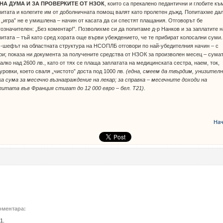
НА ДУМА И ЗА ПРОВЕРКИТЕ ОТ НЗОК
, които са прекалено педантични и глобите къ
итата и колегите им от доболничната помощ валят като пролетен дъжд. Попитахме да
 „игра” не е умишлена – начин от касата да си спестят плащания. Отговорът бе
означителен: „Без коментар!”. Позволихме си да попитаме д-р Нанков и за заплатите н
итата – тъй като сред хората още върви убеждението, че те прибират колосални суми.
-шефът на областната структура на НСОПЛБ отговори по най-убедителния начин – с
и; показа ни документа за получените средства от НЗОК за произволен месец – сума
алко над 2600 лв., като от тях се плаща заплатата на медицинската сестра, наем, ток,
уровки, което сваля „чистото” доста под 1000 лв.
(една, смеем да твърдим, унизител
а сума за месечно възнаграждение на лекар; за справка – месечните доходи на
итата във Франция стигат до 12 000 евро – бел. Т21)
.
Нач
оментара:
1.