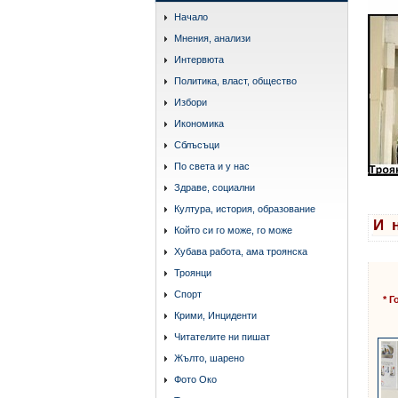
Начало
Мнения, анализи
Интервюта
Политика, власт, общество
Избори
Икономика
Сблъсъци
По света и у нас
Здраве, социални
Култура, история, образование
И 
Който си го може, го може
Хубава работа, ама троянска
Троянци
Спорт
* 
Крими, Инциденти
Читателите ни пишат
Жълто, шарено
Фото Око