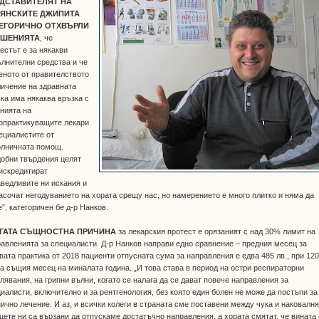
ДСТАВИТЕЛЯТ НА
ЯНСКИТЕ ДЖИПИТА
ЕГОРИЧНО ОТХВЪРЛИ
УШЕНИЯТА
, че
естът е за някакви
лнителни средства и че
еното от правителството
ичение на здравната
ка има някаква връзка с
нията на
опрактикуващите лекари
ециалистите от
олничната помощ.
добни твърдения целят
искредитират
ведливите ни искания и
асочат негодуванието на хората срещу нас, но намерението е много плитко и няма да
”, категоричен бе д-р Нанков.
ГАТА СЪЩНОСТНА ПРИЧИНА
за лекарския протест е орязаният с над 30% лимит на
авленията за специалисти. Д-р Нанков направи едно сравнение – предния месец за
вата практика от 2018 пациенти отпусната сума за направления е едва 485 лв., при 12
за същия месец на миналата година. „И това става в период на остри респираторни
лявания, на грипни вълни, когато се налага да се дават повече направления за
иалисти, включително и за рентгенология, без която един болен не може да постъпи за
ично лечение. И аз, и всички колеги в страната сме поставени между чука и наковалн
цете ни са вързани да отпускаме достатъчно направления, а хората смятат, че вината 