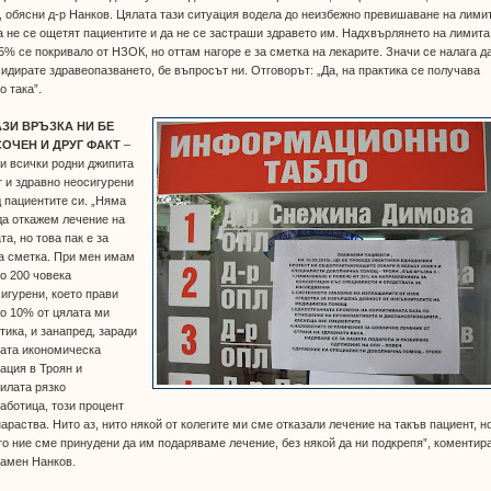
, обясни д-р Нанков. Цялата тази ситуация водела до неизбежно превишаване на лими
а не се ощетят пациентите и да не се застраши здравето им. Надхвърлянето на лимита
5% се покривало от НЗОК, но оттам нагоре е за сметка на лекарите. Значи се налага д
идирате здравеопазването, бе въпросът ни. Отговорът: „Да, на практика се получава
о така”.
АЗИ ВРЪЗКА НИ БЕ
ОЧЕН И ДРУГ ФАКТ
–
и всички родни джипита
 и здравно неосигурени
 пациентите си. „Няма
да откажем лечение на
та, но това пак е за
а сметка. При мен имам
о 200 човека
игурени, което прави
о 10% от цялата ми
тика, и занапред, заради
ката икономическа
ация в Троян и
илата рязко
аботица, този процент
араства. Нито аз, нито някой от колегите ми сме отказали лечение на такъв пациент, н
о ние сме принудени да им подаряваме лечение, без някой да ни подкрепя”, коментира
ламен Нанков.