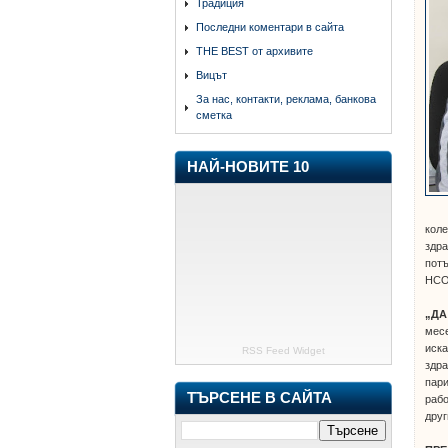
Традиция
Последни коментари в сайта
THE BEST от архивите
Вицът
За нас, контакти, реклама, банкова
сметка
НАЙ-НОВИТЕ 10
коле
здра
потъ
НСОП
„ДА
месе
иска
RSS Feed Widget
здра
пари
ТЪРСЕНЕ В САЙТА
рабо
друг