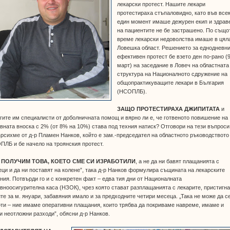
лекарски протест. Нашите лекари
протестираха стъпаловидно, като във все
един момент имаше дежурен екип и здрав
на пациентите не бе застрашено. По също
време лекарски недоволства имаше в цял
Ловешка област. Решението за еднодневн
ефективен протест бе взето ден по-рано (
март) на заседание в Ловеч на областната
структура на Националното сдружение на
общопрактикуващите лекари в България
(НСОПЛБ).
ЗАЩО ПРОТЕСТИРАХА ДЖИПИТАТА
и
гите им специалисти от доболничната помощ и вярно ли е, че готвеното повишение на
вната вноска с 2% (от 8% на 10%) става под техния натиск? Отговори на тези въпроси
рсихме от д-р Пламен Нанков, който е зам.-председател на областното ръководството
ЛБ и бе начело на троянския протест.
 ПОЛУЧИМ ТОВА, КОЕТО СМЕ СИ ИЗРАБОТИЛИ
, а не да ни бавят плащанията с
ци и да ни поставят на колене”, така д-р Нанков формулира същината на лекарските
ния. Потвърди го и с конкретен факт – едва тия дни от Националната
вноосигурителна каса (НЗОК), чрез която стават разплащанията с лекарите, пристигн
те за м. януари, забавяния имало и за предходните четири месеца. „Така не може да с
ти – ние имаме оперативни плащания, които трябва да покриваме навреме, имаме и
и неотложни разходи”, обясни д-р Нанков.