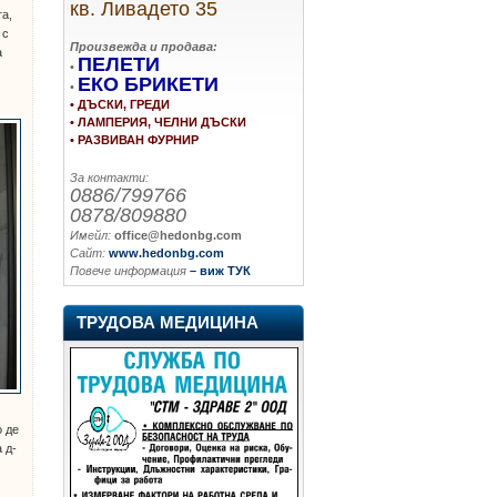
кв. Ливадето 35
та,
 с
Произвежда и продава:
а
ПЕЛЕТИ
•
ЕКО БРИКЕТИ
•
• ДЪСКИ, ГРЕДИ
• ЛАМПЕРИЯ, ЧЕЛНИ ДЪСКИ
• РАЗВИВАН ФУРНИР
За контакти:
0886/799766
0878/809880
Имейл:
office@hedonbg.com
Сайт:
www.hedonbg.com
Повече информация
– виж ТУК
ТРУДОВА МЕДИЦИНА
о де
 д-