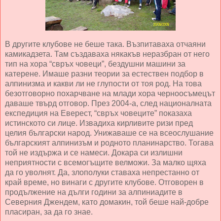
В другите клубове не беше така. Възпитаваха отчаяни
камикадзета. Там създаваха някакъв неразбран от него
тип на хора “свръх човеци”, бездушни машини за
катерене. Имаше разни теории за естествен подбор в
алпинизма и какви ли не глупости от тоя род. На това
безотговорно похарчване на млади хора черноосъмецът
даваше твърд отговор. През 2004-а, след националната
експедиция на Еверест, “свръх човеците” показаха
истинското си лице. Извадиха кирливите ризи пред
целия български народ. Унижаваше се на всеослушание
българският алпинизъм и родното планинарство. Тогава
той не издържа и се намеси. Докара си излишни
неприятности с всемогъщите велможи. За малко щяха
да го уволнят. Да, злополуки ставаха непрестанно от
край време, но винаги с другите клубове. Отговорен в
продължение на дълги години за алпиниадите в
Северния Джендем, като домакин, той беше най-добре
пласиран, за да го знае.