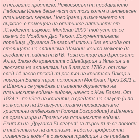
и неговите приятели. Режисьорът на предаването
Радослав Илиев беше част от този голям и интересен
планинарски керван. Новобранец в изкачването на
върхове, с помощта на опитните алпинисти от
„Споделени върхове: Монблан 2009” той успя да се
изкачи до Монблан Дьо Такюл. Документалната
поредица „Другата България” излъчи два епизода от
столицата на алпинизма Шамони, които можете да
гледате на сайта на БТВ. Това селище във френските
Алпи, близо до границата с Швейцария и Италия и е
люлката на алпинизма. На 8 август 1786 г. от там
след 14-часов преход търсачът на кристали Пакар и
ловецът Балма първи покоряват Монблан. През 1821 г.
в Шамони се учредява и първото дружество на
планинските водачи- гидове, начело с Жак Балма. От
1924 г., по идея на клиенти, в средата на август (и по-
конкретно на 15 август, когато проваславните
християни отбелязват Голяма Богородица) в Шамони
се организира и Празник на планинските водачи.
Екипът на „Другата България” за първи път се потопи
в тайнството на алпинизма, където професията
„планински водач” е с вековна традиция и се предава