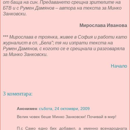
от баща на син. Предаването срещна зрителите на
БТВ и с Румен Дамянов – автора на текста за Минко
Занковски.
Мирослава Иванова
***
Мирослава е троянка, живее в София и работи като
журналист в сп. „Бела”; тя ни изпрати текста на
Румен Дамянов, с когото се е срещнала и разговаряла
за Минко Занковски.
Начало
3 коментара:
Анонимен
събота, 24 октомври, 2009
Велик човек беше Минко Занковски! Почивай в мир!
П.с Само едно бих добавил, а именно всенародната