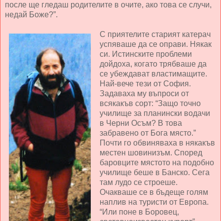
после ще гледаш родителите в очите, ако това се случи,
недай Боже?”.
С приятелите старият катерач
успяваше да се оправи. Някак
си. Истинските проблеми
дойдоха, когато трябваше да
се убеждават властимащите.
Най-вече тези от София.
Задаваха му въпроси от
всякакъв сорт: “Защо точно
училище за планински водачи
в Черни Осъм? В това
забравено от Бога място.”
Почти го обвиняваха в някакъв
местен шовинизъм. Според
баровците мястото на подобно
училище беше в Банско. Сега
там лудо се строеше.
Очакваше се в бъдеще голям
наплив на туристи от Европа.
“Или поне в Боровец,