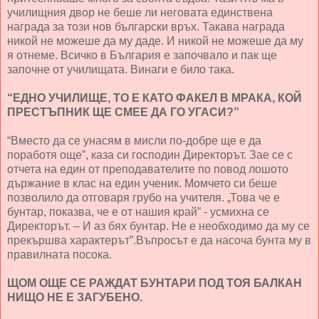
училищния двор не беше ли неговата единствена
награда за този нов български връх. Такава награда
никой не можеше да му даде. И никой не можеше да му
я отнеме. Всичко в България е започвало и пак ще
започне от училищата. Винаги е било така.
“ЕДНО УЧИЛИЩЕ, ТО Е КАТО ФАКЕЛ В МРАКА, КОЙ
ПРЕСТЪПНИК ЩЕ СМЕЕ ДА ГО УГАСИ?”
“Вместо да се унасям в мисли по-добре ще е да
поработя още”, каза си господин Директорът. Зае се с
отчета на един от преподавателите по повод лошото
държание в клас на един ученик. Момчето си беше
позволило да отговаря грубо на учителя. „Това че е
бунтар, показва, че е от нашия край” - усмихна се
Директорът. – И аз бях бунтар. Не е необходимо да му се
прекършва характерът”.Въпросът е да насоча бунта му в
правилната посока.
ЩОМ ОЩЕ СЕ РАЖДАТ БУНТАРИ ПОД ТОЯ БАЛКАН
НИЩО НЕ Е ЗАГУБЕНО.