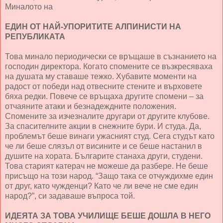
Миналото на
ЕДИН ОТ НАЙ-УПОРИТИТЕ АЛПИНИСТИ НА
РЕПУБЛИКАТА
Това минало периодически се връщаше в съзнанието на
господин директора. Когато спомените се възкресяваха
на душата му ставаше тежко. Хубавите моменти на
радост от победи над отвесните стените и върховете
бяха редки. Повече се връщаха другите спомени – за
отчаяните атаки и безнадеждните положения.
Спомените за изчезналите другари от другите клубове.
За спасителните акции в снежните бури. И студа. Да,
проблемът беше винаги ужасният студ. Сега студът като
че ли беше слязъл от висините и се беше настанил в
душите на хората. Българите станаха други, студени.
Това старият катерач не можеше да разбере. Не беше
присъщо на този народ. “Защо така се отчуждихме един
от друг, като чужденци? Като че ли вече не сме един
народ?”, си задаваше въпроса той.
ИДЕЯТА ЗА ТОВА УЧИЛИЩЕ БЕШЕ ДОШЛА В НЕГО