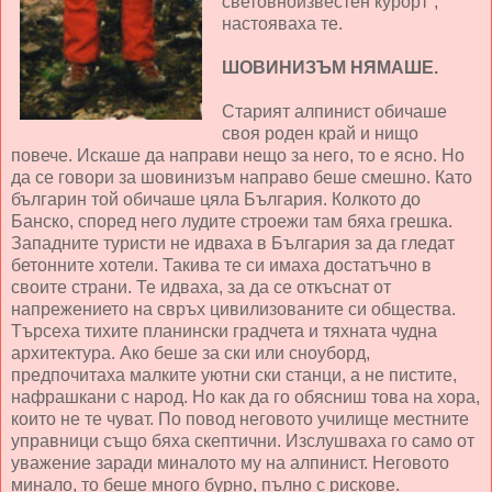
световноизвестен курорт”,
настояваха те.
ШОВИНИЗЪМ НЯМАШЕ.
Старият алпинист обичаше
своя роден край и нищо
повече. Искаше да направи нещо за него, то е ясно. Но
да се говори за шовинизъм направо беше смешно. Като
българин той обичаше цяла България. Колкото до
Банско, според него лудите строежи там бяха грешка.
Западните туристи не идваха в България за да гледат
бетонните хотели. Такива те си имаха достатъчно в
своите страни. Те идваха, за да се откъснат от
напрежението на свръх цивилизованите си общества.
Търсеха тихите планински градчета и тяхната чудна
архитектура. Ако беше за ски или сноуборд,
предпочитаха малките уютни ски станци, а не пистите,
нафрашкани с народ. Но как да го обясниш това на хора,
които не те чуват. По повод неговото училище местните
управници също бяха скептични. Изслушваха го само от
уважение заради миналото му на алпинист. Неговото
минало, то беше много бурно, пълно с рискове.