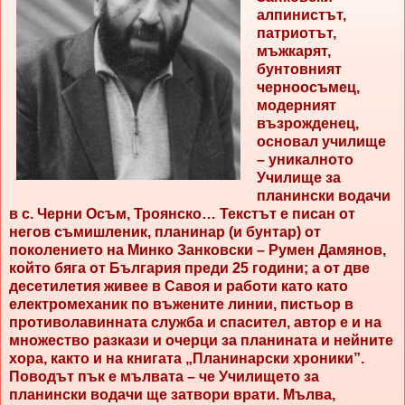
алпинистът,
патриотът,
мъжкарят,
бунтовният
черноосъмец,
модерният
възрожденец,
основал училище
– уникалното
Училище за
планински водачи
в с. Черни Осъм, Троянско… Текстът е писан от
негов съмишленик, планинар (и бунтар) от
поколението на Минко Занковски – Румен Дамянов,
който бяга от България преди 25 години; а от две
десетилетия живее в Савоя и работи като като
електромеханик по въжените линии, пистьор в
противолавинната служба и спасител, автор е и на
множество разкази и очерци за планината и нейните
хора, както и на книгата „Планинарски хроники”.
Поводът пък е мълвата – че Училището за
планински водачи ще затвори врати. Мълва,