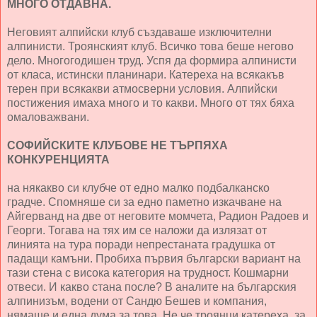
МНОГО ОТДАВНА.
Неговият алпийски клуб създаваше изключителни
алпинисти. Троянският клуб. Всичко това беше негово
дело. Многогодишен труд. Успя да формира алпинисти
от класа, истински планинари. Катереха на всякакъв
терен при всякакви атмосверни условия. Алпийски
постижения имаха много и то какви. Много от тях бяха
омаловажвани.
СОФИЙСКИТЕ КЛУБОВЕ НЕ ТЪРПЯХА
КОНКУРЕНЦИЯТА
на някакво си клубче от едно малко подбалканско
градче. Спомняше си за едно паметно изкачване на
Айгерванд на две от неговите момчета, Радион Радоев и
Георги. Тогава на тях им се наложи да излязат от
линията на тура поради непрестаната градушка от
падащи камъни. Пробиха първия български вариант на
тази стена с висока категория на трудност. Кошмарни
отвеси. И какво стана после? В аналите на българския
алпинизъм, водени от Сандю Бешев и компания,
нямаше и една дума за това. Не че троянци катереха, за