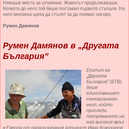
Нямаше място за отчаяние. Животът продължаваше.
Колкото до него той беше поставил първото стъпало. На
него мнозина щяха да стъпят за да поемат нагоре.
Румен Дамянов
Румен Дамянов в „Другата
България”
Екипът на
„Другата
България” (БТВ)
беше
единственият
телевизионен
екип, който
проследи
покоряването на
най-високия връх
в Европа от парализирания алпинист Иван Кожухаров