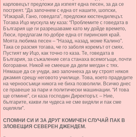
карловецът предложи да изпеят една песен, за да се
посгреят. “Да започнем с една от нашите, шопски,
“Изкарай, Гано, говедата”, предложи кюстендилецът.
Тогава Ицо мускула му каза: “Проблемите с говедата в
България ще ги разрешаваме като му дойде времето,
Люси, предлагам по-добре една от пиринския край.
Моята любима песен – “Назад, назад, моме Калино”.
Така се разсмя тогава, че го заболя коремът от смях.
Пустият му Ицо, как точно го каза. Те, говедата в
България, за съжаление сега станаха всемогъщи, почти
богоравни. Никой не смееше да дели мегдан с тях.
Нямаше да се учуди, ако започнеха да му строят някоя
джамия срещу неговото училище. Това, което прадедите
на черноосъмци никога не биха позволили. Всичко днес
се правеше за пари и политически машинации. “И това
ще отмине”, си каза господин Директорът. – Ние,
българите, какви ли чудеса не сме видяли и пак сме
оцеляли”.
СПОМНИ СИ И ЗА ДРУГ КОМИЧЕН СЛУЧАЙ ПАК В
ЗЛОВЕЩИЯ СЕВЕРЕН ДЖЕНДЕМ.