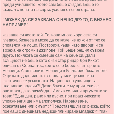
преди училището, което сам беше създал. Беше го
създал с цената на свръх усилия от своя страна.
“МОЖЕХ ДА СЕ ЗАХВАНА С НЕЩО ДРУГО, С БИЗНЕС
НАПРИМЕР”,
казваше си често той. Толкова много хора сега си
гледаха бизнеса и може да се каже, че някои от тях се
справяха не лошо. Построиха къщи като дворци и се
возеха на огромни джипове. Той беше решил съвсем
друго. Понякога се смееше сам на себе си. Дали
всъщност не беше като онзи стар рицар Дон Кихот,
описан от Сервантес, който се е борил с вятърните
мелници. А вятърните мелници в България бяха много.
Още като даде идеята за това училище мнозина
скептично се усмихваха. Национално училище за
планински водачи?! Даже близките му приятели се
опитваха да го разубедят. Имаха солидни аргументи за
това: “Един ден, рано или късно, при практическите
упражнения ще има злополука. Нараняване,
осакатяване или смърт”; “Представяш ли си риска, който
поемаш с днешната недисциплинирана младеж?”; “Как