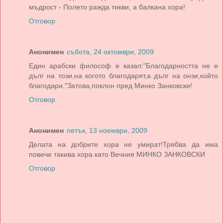
мъдрост - Полето ражда тикви, а балкана хора!
Отговор
Анонимен
събота, 24 октомври, 2009
Един арабски философ е казал:"Благодарността не е
дълг на този,на когото благодарят,а дълг на онзи,който
благодари."Затова,поклон пред Минко Занковски!
Отговор
Анонимен
петък, 13 ноември, 2009
Делата на добрите хора не умират!Трябва да има
повече такива хора като Вечния МИНКО ЗАНКОВСКИ
Отговор