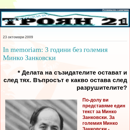
23 октомври 2009
In memoriam: 3 години без големия
Минко Занковски
* Делата на съзидателите остават и
след тях.
Въпросът е какво остава след
разрушителите?
По-долу ви
представяме един
текст за Минко
Занковски. За
големия Минко
Занковски -