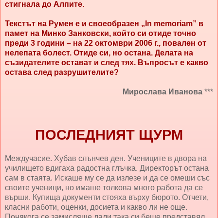
стигнала до Алпите.
Текстът на Румен е и своеобразен „In memoriam” в
памет на Минко Занковски, който си отиде точно
преди 3 години – на 22 октомври 2006 г., повален от
нелепата болест. Отиде си, но остана. Делата на
съзидателите остават и след тях. Въпросът е какво
остава след разрушителите?
Мирослава Иванова
***
ПОСЛЕДНИЯТ ЩУРМ
Междучасие. Хубав слънчев ден. Учениците в двора на
училището вдигаха радостна глъчка. Директорът остана
сам в стаята. Искаше му се да излезе и да се омеши със
своите ученици, но имаше толкова много работа да се
върши. Купища документи стояха върху бюрото. Отчети,
класни работи, оценки, досиета и какво ли не още.
Понякога се замисляше дали така си беше представял