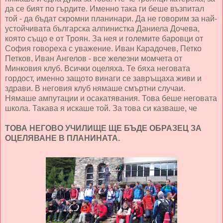
да се бият по гърдите. Именно така ги беше възпитал
той - да бъдат скромни планинари. Да не говорим за най-
устойчивата българска алпинистка Даниела Дочева,
която също е от Троян. За нея и големите баровци от
София говореха с уважение. Иван Карадочев, Петко
Петков, Иван Ангелов - все железни момчета от
Минковия клуб. Всички оцеляха. Те бяха неговата
гордост, именно защото винаги се завръщаха живи и
здрави. В неговия клуб нямаше смъртни случаи.
Нямаше ампутации и осакатявания. Това беше неговата
школа. Такава я искаше той. За това си казваше, че
ТОВА НЕГОВО УЧИЛИЩЕ ЩЕ БЪДЕ ОБРАЗЕЦ ЗА
ОЦЕЛЯВАНЕ В ПЛАНИНАТА.