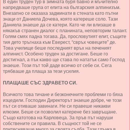
В един труден тур в зимната буря бавно и мъчително
напредваше група от елита на българския алпинизъм.
Внезапно се оказаха задминати в стената като пътни
знаци от Даниела Дочева, която катереше соло. Тази
Даниела знаеше да се катери. Като че ли влизаше в
някакъв странен диалог с планината, неповторим талант.
Голям смях падна тогава. Да, прословутият елит, същите
тия дето тръгнаха към Еверест, “свръх човеците” де.
Това училище беше последният връх на печеният
алпинист. Особено труден за достигане. Беше го
достигнал, а пък какво ще става по нататък само Господ
знаеше. Този път той даде всичко от себе си. Сега
трябваше да плаща за тези усилия.
ПЛАЩАШЕ СЪС ЗДРАВЕТО СИ.
Всичкото това тичане и безконечните проблеми го бяха
изцедили. Господин Директорът знаеше добре, че този
път си отиваше завинаги. Не си правеше никакви
илюзии. Беше си позволил катерене без завръщане.
Също катотова на Карловеца. За пръв път наруши
собствените си правила. В същност той не се
притесняваше много за своята съдба. Тази глъчка в