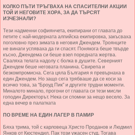
КОЛКО ПЪТИ ТРЪГВАХА НА СПАСИТЕЛНИ АКЦИИ
ТОЙ И НЕГОВИТЕ ХОРА, ЗА ДА ТЪРСЯТ
ИЗЧЕЗНАЛИ?
Тези надменни софиянчета, екипирани от главата до
петите с най-модерната алпийска екипировка, закъсваха
поголовно през зимата в неговия Джендем. Троянците
не винаги успяваха да ги спасят. Понякога беше твърде
късно, Джендема си беше взел поредната жертва.
Сваляха телата надолу с болка в душите. Северният
Джендем беше неговата планина. Свирепа и
безкомпромисна. Сега цяла България я превърнаха в
един Джендем. Но защо сега трябваше да се коси за
всичко това, за “Броуд Пик” и другите трудни моменти.
Миналото минало, прогони от главата си тези мисли
гоподин Директорът. Нека си спомни за нещо весело. За
една вечер в палатката
ПО ВРЕМЕ НА ЕДИН ЛАГЕР В ПАМИР
Бяха трима, той с карловеца Христо Проданов и Людмил
Янков от Кюстендил. Пак този ужасен студ. Тогава