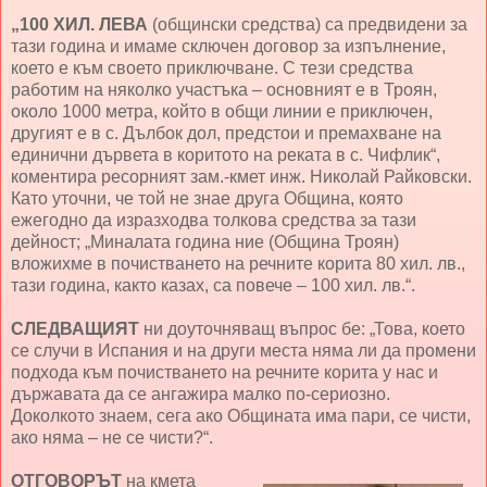
„100 ХИЛ. ЛЕВА
(общински средства) са предвидени за
тази година и имаме сключен договор за изпълнение,
което е към своето приключване. С тези средства
работим на няколко участъка – основният е в Троян,
около 1000 метра, който в общи линии е приключен,
другият е в с. Дълбок дол, предстои и премахване на
единични дървета в коритото на реката в с. Чифлик“,
коментира ресорният зам.-кмет инж. Николай Райковски.
Като уточни, че той не знае друга Община, която
ежегодно да изразходва толкова средства за тази
дейност; „Миналата година ние (Община Троян)
вложихме в почистването на речните корита 80 хил. лв.,
тази година, както казах, са повече – 100 хил. лв.“.
СЛЕДВАЩИЯТ
ни доуточняващ въпрос бе: „Това, което
се случи в Испания и на други места няма ли да промени
подхода към почистването на речните корита у нас и
държавата да се ангажира малко по-сериозно.
Доколкото знаем, сега ако Общината има пари, се чисти,
ако няма – не се чисти?“.
ОТГОВОРЪТ
на кмета