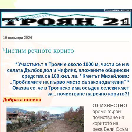
19 ноември 2024
Чистим речното корито
* Участъкът в Троян е около 1000 м, чисти се и в
селата Дълбок дол и Чифлик, вложените общински
средства са 100 хил. лв. * Кметът Михайлова:
„Проблемите на първо място са законодателни“ *
Оказва се, че в Троянско има осъден селски кмет
за... почистване на речно корито?!
Добрата новина
ОТ ИЗВЕСТНО
време върви
почистване на
коритото на
река Бели Осъм