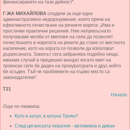
финансирането на тази дейност“.
Г-ЖА МИХАЙЛОВА
сподели за още едно
административно недоразумение, което пречи на
ефективното почистване на речните корита: „Има и
простички практични решения. Ние непрекъснато
получаваме молби от кметове на села да позволят
почистването в коритата на реките да стане от местното
население, като на хората се позволи да използват
дървесината. Законът сега забранява подобно нещо,
имахме случай в предишен мандат когато кмет на
троянско село бе даден на прокуратурата и друг, който
бе осъден. Тъй че проблемите на първо място са
законодателни“.
Т21
Начало
Още по темата:
Като в катун, в катуна Троян?
След циганската пералня - автомивка и диван