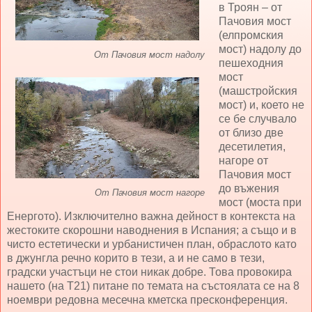
в Троян – от
Пачовия мост
(елпромския
мост) надолу до
От Пачовия мост надолу
пешеходния
мост
(машстройския
мост) и, което не
се бе случвало
от близо две
десетилетия,
нагоре от
Пачовия мост
до въжения
От Пачовия мост нагоре
мост (моста при
Енергото). Изключително важна дейност в контекста на
жестоките скорошни наводнения в Испания; а също и в
чисто естетически и урбанистичен план, обраслото като
в джунгла речно корито в тези, а и не само в тези,
градски участъци не стои никак добре. Това провокира
нашето (на Т21) питане по темата на състоялата се на 8
ноември редовна месечна кметска пресконференция.