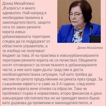
Донка Михайлова:
„Въпросът е много
адекватен. Най-напред е
необходима промяна в
законодателството, защото
сега по закон речните
корита извън
урбанизираната територия
следва да се поддържат от
областните управители, а
Донка Михайлова
те изобщо не получават
бюджет за това. И на практика в извънурбанизираните
територии речните корита не се почистват. Общините
носят отговорност за почистването в урбанизираните
части, а ние като един дълъг град сме в доста
необлагодетелствана ситуация, тъй като трябва да
чистим по цялото продължение на реката през града. За
съжаление ефектът е само за 3-4 години, след което
речните корита вече отново са обрасли. Така че
проблемът първо е нормативен, второ финансов и дано
извънредни обстоятелства не ни принудят много бързо
като държава да променим и законодателството, и