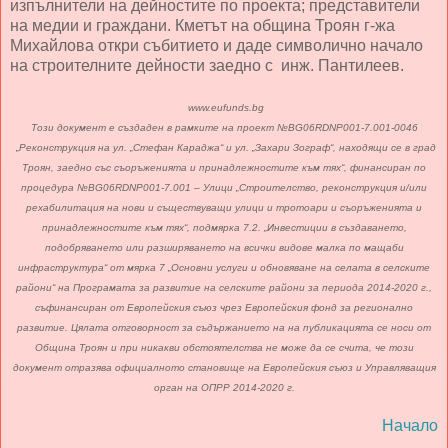
изпълнители на дейностите по проекта; представители
на медии и граждани. Кметът на община Троян г-жа
Михайлова откри събитието и даде символично начало
на строителните дейности заедно с инж. Пантилеев.
www.eufunds.bg
Този документ е създаден в рамките на проект №BG06RDNP001-7.001-0046
„Реконструкция на ул. „Стефан Караджа“ и ул. „Захари Зограф“, находящи се в град
Троян, заедно със съоръженията и принадлежностите към тях“, финансиран по
процедура №BG06RDNP001-7.001 – Улици „Строителство, реконструкция и/или
рехабилитация на нови и съществуващи улици и тротоари и съоръженията и
принадлежностите към тях“, подмярка 7.2. „Инвестиции в създаването,
подобряването или разширяването на всички видове малка по мащаби
инфраструктура“ от мярка 7 „Основни услуги и обновяване на селата в селските
райони“ на Програмата за развитие на селските райони за периода 2014-2020 г.,
съфинансиран от Европейския съюз чрез Европейския фонд за регионално
развитие. Цялата отговорност за съдържанието на на публикацията се носи от
Община Троян и при никакви обстоятелства не може да се счита, че този
документ отразява официалното становище на Европейския съюз и Управляващия
орган на ОПРР 2014-2020 г.
Начало