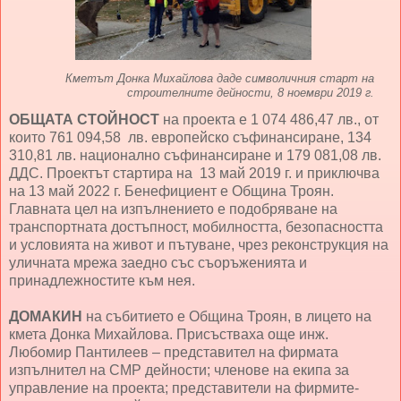
Кметът Донка Михайлова даде символичния старт на
строителните дейности, 8 ноември 2019 г.
ОБЩАТА СТОЙНОСТ
на проекта е 1 074 486,47 лв., от
които 761 094,58 лв. европейско съфинансиране, 134
310,81 лв. национално съфинансиране и 179 081,08 лв.
ДДС. Проектът стартира на 13 май 2019 г. и приключва
на 13 май 2022 г. Бенефициент е Община Троян.
Главната цел на изпълнението е подобряване на
транспортната достъпност, мобилността, безопасността
и условията на живот и пътуване, чрез реконструкция на
уличната мрежа заедно със съоръженията и
принадлежностите към нея.
ДОМАКИН
на събитието е Община Троян, в лицето на
кмета Донка Михайлова. Присъстваха още инж.
Любомир Пантилеев – представител на фирмата
изпълнител на СМР дейности; членове на екипа за
управление на проекта; представители на фирмите-