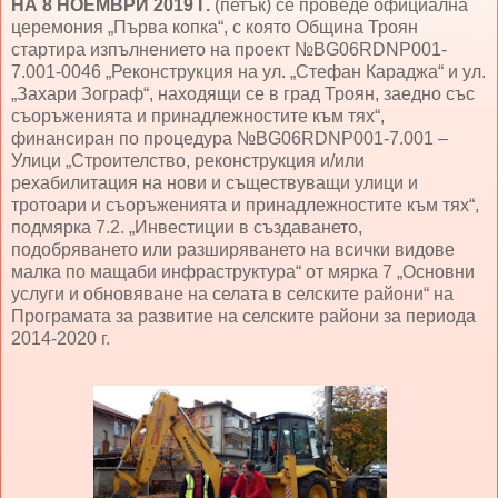
НА 8 НОЕМВРИ 2019 Г.
(петък) се проведе официална
церемония „Първа копка“, с която Община Троян
стартира изпълнението на проект №BG06RDNP001-
7.001-0046 „Реконструкция на ул. „Стефан Караджа“ и ул.
„Захари Зограф“, находящи се в град Троян, заедно със
съоръженията и принадлежностите към тях“,
финансиран по процедура №BG06RDNP001-7.001 –
Улици „Строителство, реконструкция и/или
рехабилитация на нови и съществуващи улици и
тротоари и съоръженията и принадлежностите към тях“,
подмярка 7.2. „Инвестиции в създаването,
подобряването или разширяването на всички видове
малка по мащаби инфраструктура“ от мярка 7 „Основни
услуги и обновяване на селата в селските райони“ на
Програмата за развитие на селските райони за периода
2014-2020 г.