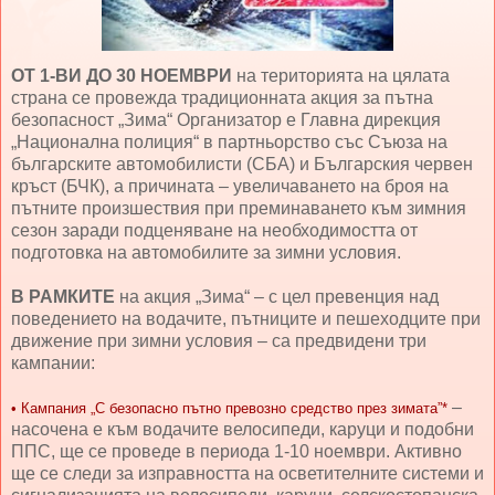
ОТ 1-ВИ ДО 30 НОЕМВРИ
на територията на цялата
страна се провежда традиционната акция за пътна
безопасност „Зима“ Организатор е Главна дирекция
„Национална полиция“ в партньорство със Съюза на
българските автомобилисти (СБА) и Българския червен
кръст (БЧК), а причината – увеличаването на броя на
пътните произшествия при преминаването към зимния
сезон заради подценяване на необходимостта от
подготовка на автомобилите за зимни условия.
В РАМКИТЕ
на акция „Зима“ – с цел превенция над
поведението на водачите, пътниците и пешеходците при
движение при зимни условия – са предвидени три
кампании:
–
• Кампания „С безопасно пътно превозно средство през зимата”*
насочена е към водачите велосипеди, каруци и подобни
ППС, ще се проведе в периода 1-10 ноември. Активно
ще се следи за изправността на осветителните системи и