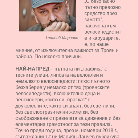
„С безопасно
пътно превозно
средство през
зимата”,
насочена към
велосипедистит
е и каруцарите,
Генадий Маринов
е, по наше
мнение, от изключителна важност за Троян и
района. По няколко причини.
НАЙ-НАПРЕД
– пътната ни „графика” с
тесните улици, липсата на велоалеи и
немалкото велосипедисти; плюс пълното
безхаберие у немалко от тях (троянските
велосипедисти), включително деца и
пенсионери, които си „праскат” с
двуколесните, както си знаят: без светлини,
без светлоотразителни жилетки, без
съобразяване с правилата за движение и без
елементарна грамотност за тези правила.
Точно преди година, през м. номеври 2018 г.,
съгражданинът ни Мариян Данчев публикува