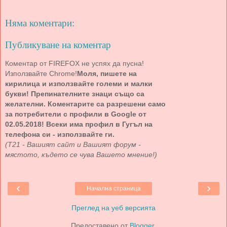
Няма коментари:
Публикуване на коментар
Коментар от FIREFOX не успях да пусна!
Използвайте Chrome!
Моля, пишете на
кирилица и използвайте големи и малки
букви! Препинателните знаци също са
желателни. Коментарите са разрешени само
за потребители с профили в Google от
02.05.2018! Всеки има профил в Гугъл на
телефона си - използвайте ги.
(Т21 - Вашият сайт и Вашият форум -
мястото, където се чува Вашето мнение!)
‹
›
Начална страница
Преглед на уеб версията
Предоставено от
Blogger
.