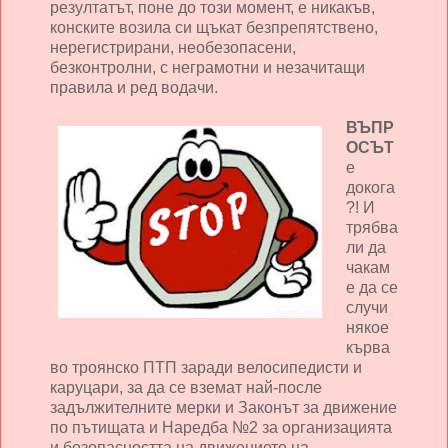
резултатът, поне до този момент, е никакъв,
конските возила си щъкат безпрепятствено,
нерегистрирани, необезопасени,
безконтролни, с неграмотни и незачитащи
правила и ред водачи.
ВЪПР
ОСЪТ
е
докога
?! И
трябва
ли да
чакам
е да се
случи
някое
кърва
во троянско ПТП заради велосипедисти и
каруцари, за да се вземат най-после
задължителните мерки и Законът за движение
по пътищата и Наредба №2 за организацията
и безопасността на движението на