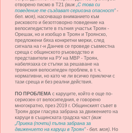
отворено писмо в Т21
(виж
„С това си
поведение те създават сериозна опасност”
-
бел. моя)
, насочващо вниманието към
рисковото и безотговорно поведение на
велосипедистите в пътния участък Троян -
Орешак, но и изобщо в Троян и Троянско,
предложени бяха конкретни мерки, след
сигнала на г-н Данчев се проведе съвместна
среща с общинското ръководство и
представители на РУ на МВР - Троян,
набелязаха се стъпки за решаване на
троянския велосипеден проблем, в т. ч.
нормативни, но като че ли всичко приключи с
тази среща и без реални действия.
ПО ПРОБЛЕМА
с каруците, който е още по-
сериозен от велосипедния, е говорено
многократно, през 2019 г. Общинският съвет в
Троян дори гласува забрана за движението на
каруци в същинската градска част
(виж
„Приеха (почти) пълна забрана за
движението на каруци в Троян”
- бел. моя)
. Но