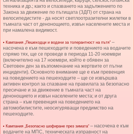
сигнализацията на велосипеди, каруци, селскостопанска
техника и др.; както и спазването на задължението по
Закона за движение по пътищата (ЗДП) от страна на
велосипедистите - да носят светлоотразителни жилетки в
тъмната част от денонощието, извън населените места и
при намалена видимост.
–
• Кампания „Пешеходци и водачи за толерантност на пътя”
насочена е към пешеходците и поведението на водачите
спрямо тях, ще се проведе в периода 11-20 ноември
(включително на 17 ноември, който е обявен за
Световен ден за възпоменание на жертвите от пътни
инциденти). Основното внимание ще е към превенция
на поведението на пешеходците – ще се извършва
активен контрол за спазване на правилата за безопасно
пресичане и за движение в тъмната част на
денонощието и извън населените места; и от друга
страна – към превенция на поведението на
автомобилистите, неосигуряващи предимство на
пешеходците.
– насочена е към
• Кампания „Безопасно шофиране през зимата“
водачите на МПС, техническата изправност на