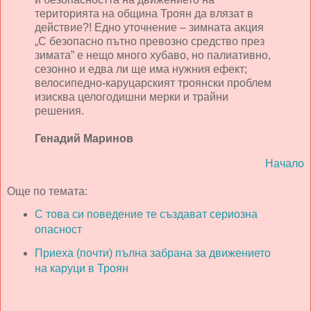
територията на община Троян да влязат в
действие?! Едно уточнение – зимната акция
„С безопасно пътно превозно средство през
зимата” е нещо много хубаво, но палиативно,
сезонно и едва ли ще има нужния ефект;
велосипедно-каруцарският троянски проблем
изисква целогодишни мерки и трайни
решения.
Генадий Маринов
Начало
Още по темата:
С това си поведение те създават сериозна
опасност
Приеха (почти) пълна забрана за движението
на каруци в Троян