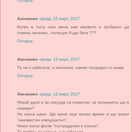
Отговор
Анонимен
сряда, 15 март, 2017
Колко е тъпа тази жена наи малкото е трябвало да
повика линеика , полиция.Къде бяга ???
Отговор
Анонимен
сряда, 15 март, 2017
Тя не е избягала, а изгонена, самия посрадал го казва.
Отговор
Анонимен
сряда, 15 март, 2017
Някой дали и за секунда си помисли, че полицията ще я
намери?
Ни какъв шанс. Ще мине още малко време и ще кажат
"неизвестен извършител".
Няма такъв филм "пострадалия я изгони".
Тя трябва да остане, а е избягала.