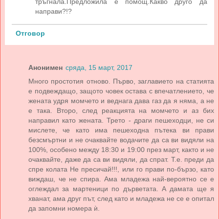
тръгнала.Предложила е помощ.Какво друго да
направи?!?
Отговор
Анонимен
сряда, 15 март, 2017
Много простотия отново. Първо, заглавието на статията
е подвеждащо, защото човек остава с впечатлението, че
жената удря момчето и веднага дава газ да я няма, а не
е така. Второ, след реакцията на момчето и аз бих
направил като жената. Трето - драги пешеходци, не си
мислете, че като има пешеходна пътека ви прави
безсмъртни и не очаквайте водачите да са ви видяли на
100%, особено между 18:30 и 19:00 през март, както и не
очаквайте, даже да са ви видяли, да спрат. Т.е. преди да
спре колата Не пресичай!!!, или го прави по-бързо, като
виждаш, че не спира. Ама младежа най-вероятно се е
оглеждал за мартеници по дърветата. А дамата ще я
хванат, ама друг път, след като и младежа не се е опитал
да запомни номера ѝ.