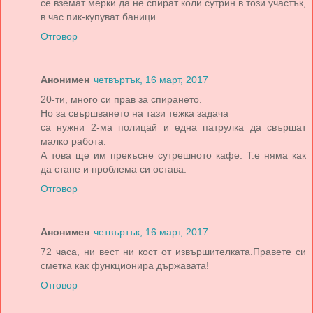
се вземат мерки да не спират коли сутрин в този участък,
в час пик-купуват баници.
Отговор
Анонимен
четвъртък, 16 март, 2017
20-ти, много си прав за спирането.
Но за свършването на тази тежка задача
са нужни 2-ма полицай и една патрулка да свършат
малко работа.
А това ще им прекъсне сутрешното кафе. Т.е няма как
да стане и проблема си остава.
Отговор
Анонимен
четвъртък, 16 март, 2017
72 часа, ни вест ни кост от извършителката.Правете си
сметка как функционира държавата!
Отговор