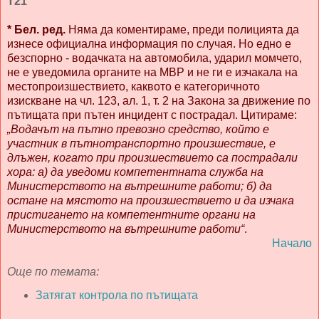
Т21
* Бел. ред.
Няма да коментираме, преди полицията да
изнесе официална информация по случая. Но едно е
безспорно - водачката на автомобила, ударил момчето,
не е уведомила органите на МВР и не ги е изчакала на
местопроизшествието, каквото е категоричното
изискване на чл. 123, ал. 1, т. 2 на Закона за движение по
пътищата при пътен инцидент с пострадал. Цитираме:
„Водачът на пътно превозно средство, който е
участник в пътнотранспортно произшествие, е
длъжен, когато при произшествието са пострадали
хора: а) да уведоми компетентната служба на
Министерството на вътрешните работи; б) да
остане на мястото на произшествието и да изчака
пристигането на компетентните органи на
Министерството на вътрешните работи“
.
Начало
Още по темата:
Затягат контрола по пътищата