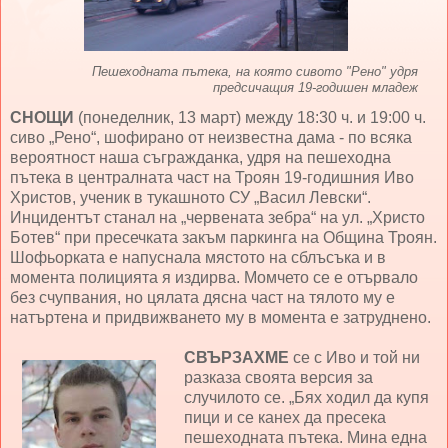
Пешеходната пътека, на която сивото "Рено" удря
предсичащия 19-годишен младеж
СНОЩИ
(понеделник, 13 март) между 18:30 ч. и 19:00 ч.
сиво „Рено“, шофирано от неизвестна дама - по всяка
вероятност наша съгражданка, удря на пешеходна
пътека в централната част на Троян 19-годишния Иво
Христов, ученик в тукашното СУ „Васил Левски“.
Инцидентът станал на „червената зебра“ на ул. „Христо
Ботев“ при пресечката закъм паркинга на Община Троян.
Шофьорката е напуснала мястото на сблъсъка и в
момента полицията я издирва. Момчето се е отървало
без счупвания, но цялата дясна част на тялото му е
натъртена и придвижването му в момента е затруднено.
СВЪРЗАХМЕ
се с Иво и той ни
разказа своята версия за
случилото се. „Бях ходил да купя
пици и се канех да пресека
пешеходната пътека. Мина една