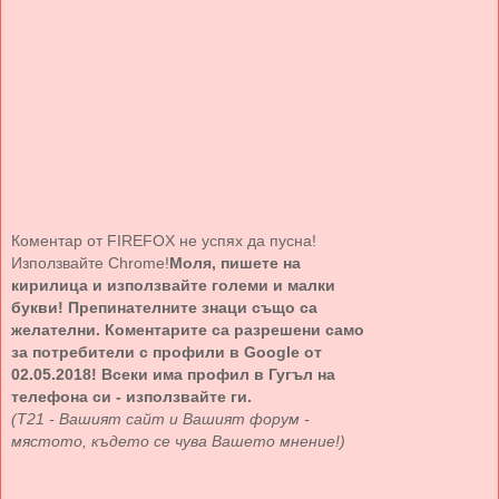
Коментар от FIREFOX не успях да пусна!
Използвайте Chrome!
Моля, пишете на
кирилица и използвайте големи и малки
букви! Препинателните знаци също са
желателни. Коментарите са разрешени само
за потребители с профили в Google от
02.05.2018! Всеки има профил в Гугъл на
телефона си - използвайте ги.
(Т21 - Вашият сайт и Вашият форум -
мястото, където се чува Вашето мнение!)