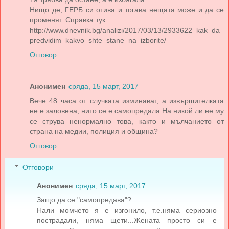
Нищо де, ГЕРБ си отива и тогава нещата може и да се
променят. Справка тук:
http://www.dnevnik.bg/analizi/2017/03/13/2933622_kak_da_
predvidim_kakvo_shte_stane_na_izborite/
Отговор
Анонимен
сряда, 15 март, 2017
Вече 48 часа от случката изминават, а извършителката
не е заловена, нито се е самопредала.На никой ли не му
се струва ненормално това, както и мълчанието от
страна на медии, полиция и община?
Отговор
Отговори
Анонимен
сряда, 15 март, 2017
Защо да се "самопредава"?
Нали момчето я е изгонило, т.е.няма сериозно
пострадали, няма щети...Жената просто си е