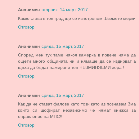
Анонимен
вторник, 14 март, 2017
Какво става в тоя град ще се изпотрепем .Вземете мерки
Отговор
Анонимен
сряда, 15 март, 2017
Според мен тук таме някоя камерка в повече няма да
ощети много общината ни и нямаше да се издирват а
щяха да бъдат намирани тея НЕВМИНЯЕМИ хора !
Отговор
Анонимен
сряда, 15 март, 2017
Как да не стават фалове като този като аз познавам 3ма
който си шофират независимо че нямат книжки за
оправление на МПС!!!
Отговор