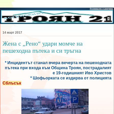
14 март 2017
Жена с „Рено“ удари момче на
пешеходна пътека и си тръгна
* Инцидентът станал вчера вечерта на пешеходната
пътека при входа към Община Троян, пострадалият
е 19-годишният Иво Христов
* Шофьорката се издирва от полицията
Сблъсък