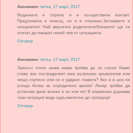
Анонимен
петък, 17 март, 2017
Водачката е спряла и е осъществила контакт.
Предложила е помощ, но и е отказано.Заглавието е
некоректно! Най вероятно родителите/близките/ ще се
опитат да изкарат някой лев от ситуацията.
Отговор
Анонимен
петък, 17 март, 2017
Законът точно казва какво трябва да се случи! Какво
става ако пострадалият има вътрешен кръвоизлив или
нещо счупено или си е ударил главата? Ако е в шок не
усеща болка за определено време! Лекар трябва да
установи дали всичко е ок или не! В нормална държава
тази ситуация води задължително до прокурор!
Отговор