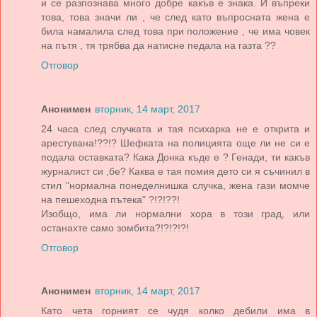
и се разпознава много добре какъв е знака. И въпреки
това, това значи ли , че след като въпросната жена е
била намалила след това при положение , че има човек
на пътя , тя трябва да натисне педала на газта ??
Отговор
Анонимен
вторник, 14 март, 2017
24 часа след случката и тая психарка не е открита и
арестувана!??!? Шефката на полицията още ли не си е
подала оставката? Кака Донка къде е ? Генади, ти какъв
журналист си ,бе? Каква е тая помия дето си я съчинил в
стил "нормална понеделнишка случка, жена гази момче
на пешеходна пътека" ?!?!??!
Изобщо, има ли нормални хора в този град, или
останахте само зомбита?!?!?!?!
Отговор
Анонимен
вторник, 14 март, 2017
Като чета горният се чудя колко дебили има в