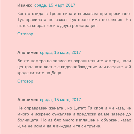
Иванко
сряда, 15 март, 2017
Когато отида в Троян винаги внимавам при пресичане.
Тук правилата не важат. Тук право има по-силния. На
пътека спират коли с друга регистрация.
Отговор
Анонимен
сряда, 15 март, 2017
Вижте номера на записа от охранителните камери, нали
централната част е с видеонаблюдение или следите кой
краде китките на Доца.
Отговор
Анонимен
сряда, 15 март, 2017
Не оправдаван жената , но Цитат: Тя спря и ми каза, че
много и искрено съжалява и предложи да ме заведе до
болницата. Но аз бях много изплашен и объркан, казах
й, че не искам да я виждам и тя си тръгна.