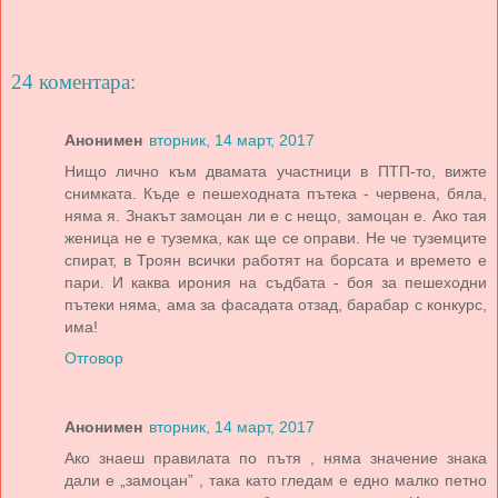
24 коментара:
Анонимен
вторник, 14 март, 2017
Нищо лично към двамата участници в ПТП-то, вижте
снимката. Къде е пешеходната пътека - червена, бяла,
няма я. Знакът замоцан ли е с нещо, замоцан е. Ако тая
женица не е туземка, как ще се оправи. Не че туземците
спират, в Троян всички работят на борсата и времето е
пари. И каква ирония на съдбата - боя за пешеходни
пътеки няма, ама за фасадата отзад, барабар с конкурс,
има!
Отговор
Анонимен
вторник, 14 март, 2017
Ако знаеш правилата по пътя , няма значение знака
дали е „замоцан” , така като гледам е едно малко петно