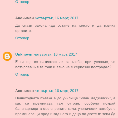
Отговор
Анонимен
четвъртък, 16 март, 2017
Да спази закона -да остане на място и да извика
органите.
Отговор
Unknown
четвъртък, 16 март, 2017
Е ти ще се натискаш ли за глоба, при условие, че
потърпевшия те гони и явно не е сериозно пострадал?
Отговор
Анонимен
четвъртък, 16 март, 2017
Пешеходната пътека е до училище "Иван Хаджийски", а
как се преминава там сутрин, особено покрай
баничарницата със спрените коли, ученически автобус с
преминаващи пред и зад него и деца по двете пътеки.Да