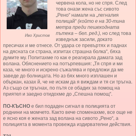
червена кола, но не спря. След
това онази жена със сивото
„Рено“ намали на „легналия
полицай“
(който е на 30-тина
метра преди пешеходната
пътека – бел. ред.)
, но след това
Иво Христов
изведнъж засили, докато
пресичах и ме отнесе. От удара се превъртях и паднах
на дясната си страна, изпитах страшна болка“, бяха
думите му. Попитахме го как е реагирала дамата зад
волана. Обяснението на потърпевшия: „Тя спря и ми
каза, че много и искрено съжалява и предложи да ме
заведе до болницата. Но аз бях много изплашен и
объркан, казах й, че не искам да я виждам и тя си тръгна.
Аз също си тръгнах, по пътя се обадих за помощ на
приятел и заедно отидохме до „Спешна помощ“.
ПО-КЪСНО
е бил подаден сигнал в полицията от
роднини на момчето. Както вече споменахме, все още не
е ясно коя е жената зад волана на сивото „Рено“, а
полицията в момента провежда издирвателни действия.