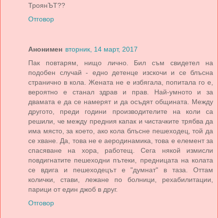
ТроянЪТ??
Отговор
Анонимен
вторник, 14 март, 2017
Пак повтарям, нищо лично. Бил съм свидетел на
подобен случай - едно детенце изскочи и се блъсна
странично в кола. Жената не е избягала, попитала го е,
вероятно е станал здрав и прав. Най-умното и за
двамата е да се намерят и да осъдят общината. Между
другото, преди години производителите на коли са
решили, че между предния капак и чистачките трябва да
има място, за което, ако кола блъсне пешеходец, той да
се хване. Да, това не е аеродинамика, това е елемент за
спасяване на хора, работещ. Сега някой измисли
повдигнатите пешеходни пътеки, предницата на колата
се вдига и пешеходецът е "думнат" в таза. Оттам
колички, стави, лежане по болници, рехабилитации,
парици от един джоб в друг.
Отговор