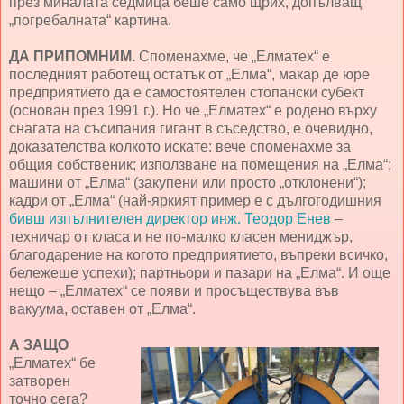
през миналата седмица беше само щрих, допълващ
„погребалната“ картина.
ДА ПРИПОМНИМ.
Споменахме, че „Елматех“ е
последният работещ остатък от „Елма“, макар де юре
предприятието да е самостоятелен стопански субект
(основан през 1991 г.). Но че „Елматех“ е родено върху
снагата на съсипания гигант в съседство, е очевидно,
доказателства колкото искате: вече споменахме за
общия собственик; използване на помещения на „Елма“;
машини от „Елма“ (закупени или просто „отклонени“);
кадри от „Елма“ (най-яркият пример е с дългогодишния
бивш изпълнителен директор инж. Теодор Енев
–
техничар от класа и не по-малко класен мениджър,
благодарение на когото предприятието, въпреки всичко,
бележеше успехи); партньори и пазари на „Елма“. И още
нещо – „Елматех“ се появи и просъществува във
вакуума, оставен от „Елма“.
А ЗАЩО
„Елматех“ бе
затворен
точно сега?