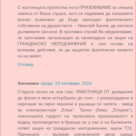
С настоящата протестна нота ПРИЗОВАВАМЕ за спешна
намеса от Ваша страна, като се надяваме да направите
всичко възможно да бъде принуден фактическият
собственик на дружеството – Николай Банев, да изплати
дължимите заплати. В противен случай Ви уведомяваме,
че започваме организация за провеждане на акции на
ГРАЖДАНСКО НЕПОДЧИНЕНИЕ и сме готови на
всякакви действия, за да защитим фактически правото
си на живот.
Отговор
Анонимен
сряда, 19 октомври, 2016
Старата песен на нов глас: РАБОТНИЦИ ОТ докарания
до фалит и вече изтърбушен до голо - с разпродадени и
нарязани за скрап машини и рушащи се халета - завод
за електромотори „Елма”, Троян (бивш „Елпром”),
някогашната гордост на троянската промишленост и
водещ производител в бранша си у нас и на Балканите,
готвят акция на гражданско неподчинение, научи Т21.
Причината – въпреки спечелените дела срещу