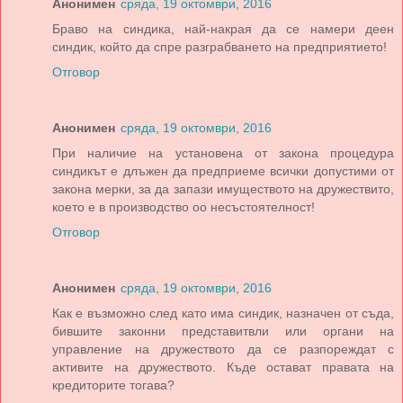
Анонимен
сряда, 19 октомври, 2016
Браво на синдика, най-накрая да се намери деен
синдик, който да спре разграбването на предприятието!
Отговор
Анонимен
сряда, 19 октомври, 2016
При наличие на установена от закона процедура
синдикът е длъжен да предприеме всички допустими от
закона мерки, за да запази имуществото на дружествито,
което е в производство оо несъстоятелност!
Отговор
Анонимен
сряда, 19 октомври, 2016
Как е възможно след като има синдик, назначен от съда,
бившите законни представитвли или органи на
управление на дружеството да се разпореждат с
активите на дружеството. Къде остават правата на
кредиторите тогава?