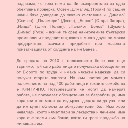
надяваме, че това няма да Ви възпрепятства за една
обективна проверка. Освен „Елма” АД (Троян) по същия
начин бяха доведени до окаяно състояние и „Динамо”
(Сливен), „Полимери” (Девня), „Берое” (Стара Загора),
„Изида” (Елин Пелин), „Панайот Волов” (Шумен),
„Бимас” (Русе) - всички те сред най-големите български
промишлени предприятия; както и много други по-малки
предприятия, всичките придобити при масовата
приватизацията от холдинга на г-н Банев .
До средата на 2010 г. положението беше все още
търпимо, тъй като работниците получаваха обезщетения
от Бюрото по труда и имаха някакви надежди да си
получат старите заплати. Но към настоящия момент
положението на над 400 работници и техните семейства
е КРИТИЧНО. Потърпевшите не могат да намерят
работа, не получават обезщетения за безработица, има
хора които не могат да издържат децата си да учат или
да им купят облекла за абитуриентския бал. Има хора
инвалиди, които нямат пари за лекарства и лечение, има
хора със заеми към банки, които ги грози продажба на
жилищата им.