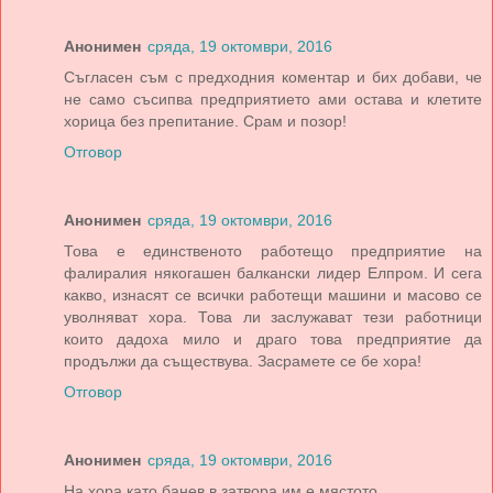
Анонимен
сряда, 19 октомври, 2016
Съгласен съм с предходния коментар и бих добави, че
не само съсипва предприятието ами остава и клетите
хорица без препитание. Срам и позор!
Отговор
Анонимен
сряда, 19 октомври, 2016
Това е единственото работещо предприятие на
фалиралия някогашен балкански лидер Елпром. И сега
какво, изнасят се всички работещи машини и масово се
уволняват хора. Това ли заслужават тези работници
които дадоха мило и драго това предприятие да
продължи да съществува. Засрамете се бе хора!
Отговор
Анонимен
сряда, 19 октомври, 2016
На хора като банев в затвора им е мястото...