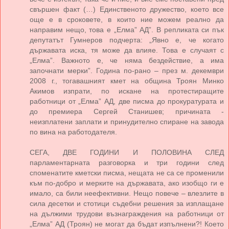
свършен факт (…) Единственото дружество, което все
още е в сроковете, в които ние можем реално да
направим нещо, това е „Елма” АД”. В репликата си пък
депутатът Гумнеров подчерта: „Явно е, че когато
държавата иска, тя може да влияе. Това е случаят с
„Елма”. Важното е, че няма бездействие, а има
започнати мерки”. Година по-рано – през м. декември
2008 г., тогавашният кмет на община Троян Минко
Акимов изпрати, по искане на протестиращите
работници от „Елма” АД, две писма до прокуратурата и
до премиера Сергей Станишев; причината -
неизплатени заплати и принудително спиране на завода
по вина на работодателя.
СЕГА, ДВЕ ГОДИНИ И ПОЛОВИНА СЛЕД
парламентарната разговорка и три години след
споменатите кметски писма, нещата не са се променили
към по-добро и мерките на държавата, ако изобщо ги е
имало, са били неефективни. Нещо повече – влезлите в
сила десетки и стотици съдебни решения за изплащане
на дължими трудови възнаграждения на работници от
„Елма” АД (Троян) не могат да бъдат изпълнени?! Което