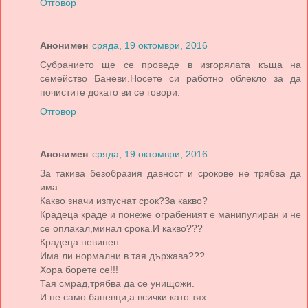
Отговор
Анонимен
сряда, 19 октомври, 2016
Субранието ще се проведе в изгорялата къща на
семейство Баневи.Носете си работно облекло за да
почистите докато ви се говори.
Отговор
Анонимен
сряда, 19 октомври, 2016
За такива безобразия давност и срокове не трябва да
има.
Какво значи изпуснат срок?За какво?
Крадеца краде и понеже ограбеният е манипулиран и не
се оплакал,минал срока.И какво???
Крадеца невинен.
Има ли нормални в тая държава???
Хора борете се!!!
Тая смрад,трябва да се унищожи.
И не само баневци,а всички като тях.