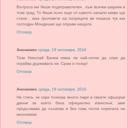
Въпроса ми беше подигравателен , към всички шарани в
този град. То беше ясно още от самото начало какво ще
стане , ама троловете на патриците ви пишеха тук как
господин Мондешки ще оправи нещата.
Отговор
Анонимен
сряда, 19 октомври, 2016
Този Николай Банев няма ли най-сетне да спре да
ограбва държавата ни. Срам и позор!
Отговор
Анонимен
сряда, 19 октомври, 2016
Не стига, че скри толкова много пари в своите офшорки
данни за които бяха официално изнесени, ами
продължава да съсипва и без това почти спрялата ни
икономика.
Отговор