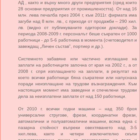
АД , както и върху много други предприятия (сред които
28 основни предприятия от промишлеността). От над 16
млн. лева печалба през 2004 г, към 2011г. фирмата има
загуби над 8 млн. лв., с приходи от продажби – 290 хил.
лв. (видно от публикуваните одиторски доклади). За
периода 2008-2009 г. персоналът беше съкратен от 1000
работници - до 5-6 работника в момента (счетоводител и
завеждащ „Личен състав”, портиер и др.).
Системното забавяне или частично изплащане на
заплати на работниците започна от края на 2002 г., а от
2008 г. спря изплащането на заплати, в резултат на
което всички работници бяха съкратени или напуснаха
поради неизплащане на трудови възнаграждения. Към
настоящия момент има заведени и спечелени трудови
дела за неизплатени заплати от над 150 работници.
От 2010 г. всички годни машини – над 350 броя
универсални стругове, фрези, координатни фрези,
автоматични и полуавтоматични машини, всяка една с
пазарна стойност въпреки овехтяването над 3-5
хил.лева, както и четири изключително скъпи
полуавтоматични линии за производство на тела и