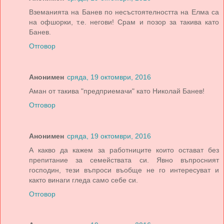
Вземанията на Банев по несъстоятелността на Елма са
на офшорки, т.е. негови! Срам и позор за такива като
Банев.
Отговор
Анонимен
сряда, 19 октомври, 2016
Аман от такива "предприемачи" като Николай Банев!
Отговор
Анонимен
сряда, 19 октомври, 2016
А какво да кажем за работниците които остават без
препитание за семействата си. Явно въпросният
господин, тези въпроси въобще не го интересуват и
както винаги гледа само себе си.
Отговор