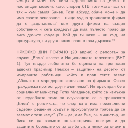
ОБЩО 8 МЛН. ЛВ. били задълженията на „Елма” в
настоящия момент, като, според бТВ, голямата част от
тях – към самия Банев. Този абсурд обаче може и да
има своето основание – нищо чудно троянската фирма
да е „задлъжняла” към други фирми на същия
собственик и сега крадецът да има пълното право да
вика дръжте крадеца. Кой да ти каже – ни съд, ни
прокуратура, ни друга някоя власт в тази държава?!
НЯКОЛКО ДНИ ПО-РАНО (20 април) с репортаж за
случая „Елма” излезе и Националната телевизия (БНТ
1). Тук твърде любопитна бе оценката на троянския
адвокат Красимир Немски – защитник на десетки от
изиграните работници, който в прав текст заяви:
„Абсолютно мародерско източване на фирмата. Освен
граждански протест друг начин няма”. Интервюиран бе и
социалният министър Тотю Младенов, който се измъкна
от неудобната тема за случващото се в троянската
„Елма” с репликата, че след като има неизпълнени
съдебни решения „съдът и прокуратурата трябва да се
заемат с този казус”. (Те – да, ама Вие, г-н министър, не
бива ли да заемете по-категорична позиция и да
защитите борещите се за хляба си, а някои затънали в