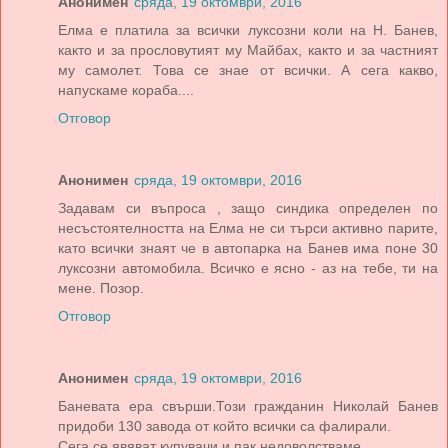
Анонимен
сряда, 19 октомври, 2016
Елма е платила за всички луксозни коли на Н. Банев,
както и за прословутият му Майбах, както и за частният
му самолет. Това се знае от всички. А сега какво,
напускаме кораба....
Отговор
Анонимен
сряда, 19 октомври, 2016
Задавам си въпроса , защо синдика определен по
несъстоятелността на Елма не си търси активно парите,
като всички знаят че в автопарка на Банев има поне 30
луксозни автомобила. Всичко е ясно - аз на тебе, ти на
мене. Позор.
Отговор
Анонимен
сряда, 19 октомври, 2016
Баневата ера свърши.Този гражданин Николай Банев
придоби 130 завода от който всички са фалирали.
Сега се явяват купувачи и пак недоволстваме.