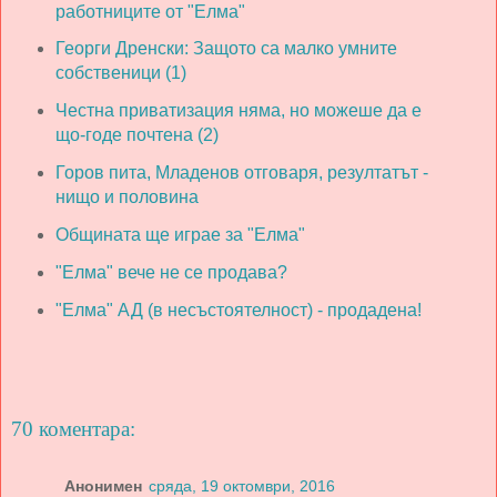
работниците от "Елма"
Георги Дренски: Защото са малко умните
собственици (1)
Честна приватизация няма, но можеше да е
що-годе почтена (2)
Горов пита, Младенов отговаря, резултатът -
нищо и половина
Общината ще играе за "Елма"
"Елма" вече не се продава?
"Елма" АД (в несъстоятелност) - продадена!
70 коментара:
Анонимен
сряда, 19 октомври, 2016