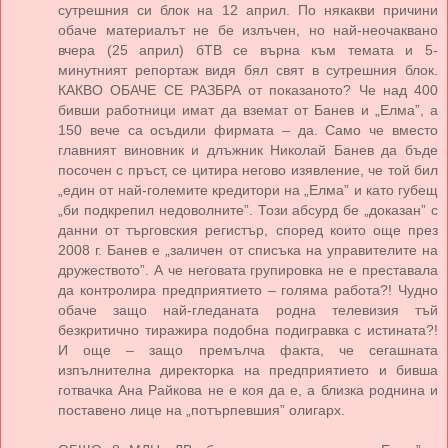
сутрешния си блок на 12 април. По някакви причини
обаче материалът не бе излъчен, но най-неочаквано
вчера (25 април) бТВ се върна към темата и 5-
минутният репортаж видя бял свят в сутрешния блок.
КАКВО ОБАЧЕ СЕ РАЗБРА от показаното? Че над 400
бивши работници имат да вземат от Банев и „Елма”, а
150 вече са осъдили фирмата – да. Само че вместо
главният виновник и длъжник Николай Банев да бъде
посочен с пръст, се цитира негово изявление, че той бил
„един от най-големите кредитори на „Елма” и като губещ
„би подкрепил недоволните”. Този абсурд бе „доказан” с
данни от търговския регистър, според които още през
2008 г. Банев е „заличен от списъка на управителите на
дружеството”. А че неговата групировка не е преставала
да контролира предприятието – голяма работа?! Чудно
обаче защо най-гледаната родна телевизия тъй
безкритично тиражира подобна подигравка с истината?!
И още – защо премълча факта, че сегашната
изпълнителна директорка на предприятието и бивша
готвачка Ана Райкова не е коя да е, а близка роднина и
поставено лице на „потърпевшия” олигарх.