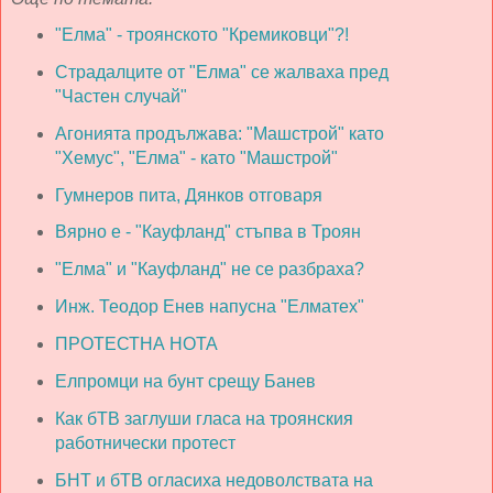
"Елма" - троянското "Кремиковци"?!
Страдалците от "Елма" се жалваха пред
"Частен случай"
Агонията продължава: "Машстрой" като
"Хемус", "Елма" - като "Машстрой"
Гумнеров пита, Дянков отговаря
Вярно е - "Кауфланд" стъпва в Троян
"Елма" и "Кауфланд" не се разбраха?
Инж. Теодор Енев напусна "Елматех"
ПРОТЕСТНА НОТА
Елпромци на бунт срещу Банев
Как бТВ заглуши гласа на троянския
работнически протест
БНТ и бТВ огласиха недоволствата на