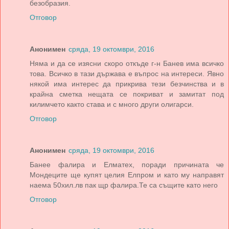
безобразия.
Отговор
Анонимен
сряда, 19 октомври, 2016
Няма и да се изясни скоро откъде г-н Банев има всичко
това. Всичко в тази държава е въпрос на интереси. Явно
някой има интерес да прикрива тези безчинства и в
крайна сметка нещата се покриват и замитат под
килимчето както става и с много други олигарси.
Отговор
Анонимен
сряда, 19 октомври, 2016
Банее фалира и Елматех, поради причината че
Мондеците ще купят целия Елпром и като му направят
наема 50хил.лв пак щр фалира.Те са същите като него
Отговор