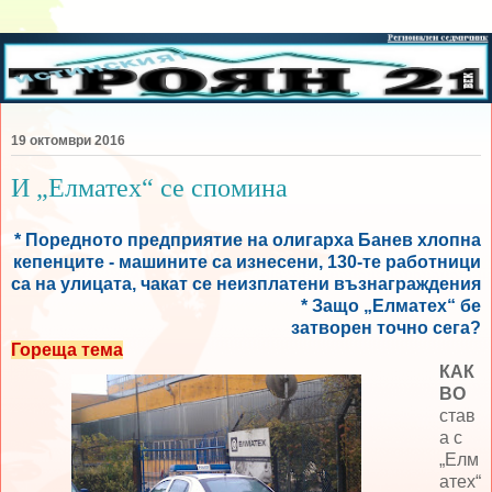
19 октомври 2016
И „Елматех“ се спомина
* Поредното предприятие на олигарха Банев хлопна
кепенците - машините са изнесени, 130-те работници
са на улицата, чакат се неизплатени възнаграждения
* Защо „Елматех“ бе
затворен точно сега?
Гореща тема
КАК
ВО
став
а с
„Елм
атех“