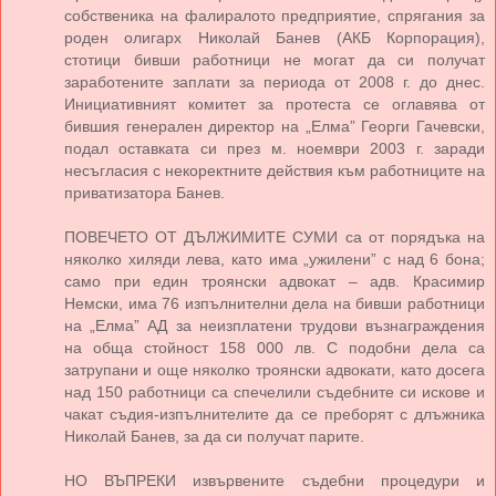
собственика на фалиралото предприятие, спрягания за
роден олигарх Николай Банев (АКБ Корпорация),
стотици бивши работници не могат да си получат
заработените заплати за периода от 2008 г. до днес.
Инициативният комитет за протеста се оглавява от
бившия генерален директор на „Елма” Георги Гачевски,
подал оставката си през м. ноември 2003 г. заради
несъгласия с некоректните действия към работниците на
приватизатора Банев.
ПОВЕЧЕТО ОТ ДЪЛЖИМИТЕ СУМИ са от порядъка на
няколко хиляди лева, като има „ужилени” с над 6 бона;
само при един троянски адвокат – адв. Красимир
Немски, има 76 изпълнителни дела на бивши работници
на „Елма” АД за неизплатени трудови възнаграждения
на обща стойност 158 000 лв. С подобни дела са
затрупани и още няколко троянски адвокати, като досега
над 150 работници са спечелили съдебните си искове и
чакат съдия-изпълнителите да се преборят с длъжника
Николай Банев, за да си получат парите.
НО ВЪПРЕКИ извървените съдебни процедури и