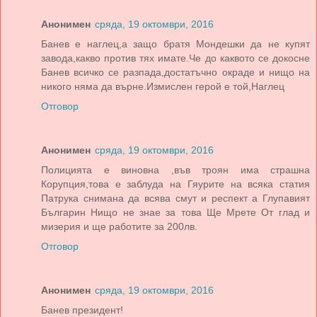
Анонимен
сряда, 19 октомври, 2016
Банев е наглец,а защо братя Мондешки да не купят
завода,какво против тях имате.Че до каквото се докосне
Банев всичко се разпада,достатъчно окраде и нищо на
никого няма да върне.Измислен герой е той,Наглец
Отговор
Анонимен
сряда, 19 октомври, 2016
Полицията е виновна ,във троян има страшна
Корупция,това е заблуда на Гяурите на всяка статия
Патрука снимана да всява смут и респект а Глупавият
Българин Нищо не знае за това Ще Мрете От глад и
мизерия и ще работите за 200лв.
Отговор
Анонимен
сряда, 19 октомври, 2016
Банев президент!