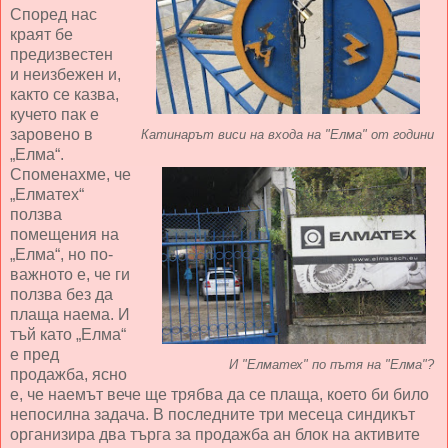
Според нас
краят бе
предизвестен
и неизбежен и,
както се казва,
кучето пак е
заровено в
Катинарът виси на входа на "Елма" от години
„Елма“.
Споменахме, че
„Елматех“
ползва
помещения на
„Елма“, но по-
важното е, че ги
ползва без да
плаща наема. И
тъй като „Елма“
е пред
И "Елматех" по пътя на "Елма"?
продажба, ясно
е, че наемът вече ще трябва да се плаща, което би било
непосилна задача. В последните три месеца синдикът
организира два търга за продажба ан блок на активите