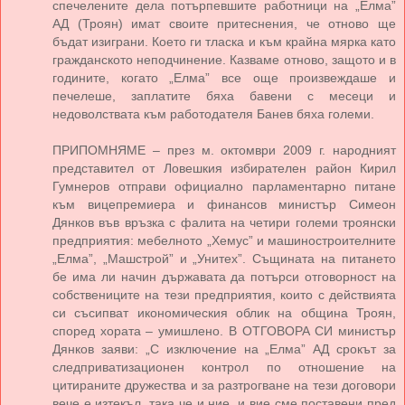
спечелените дела потърпевшите работници на „Елма”
АД (Троян) имат своите притеснения, че отново ще
бъдат изиграни. Което ги тласка и към крайна мярка като
гражданското неподчинение. Казваме отново, защото и в
годините, когато „Елма” все още произвеждаше и
печелеше, заплатите бяха бавени с месеци и
недоволствата към работодателя Банев бяха големи.
ПРИПОМНЯМЕ – през м. октомври 2009 г. народният
представител от Ловешкия избирателен район Кирил
Гумнеров отправи официално парламентарно питане
към вицепремиера и финансов министър Симеон
Дянков във връзка с фалита на четири големи троянски
предприятия: мебелното „Хемус” и машиностроителните
„Елма”, „Машстрой” и „Унитех”. Същината на питането
бе има ли начин държавата да потърси отговорност на
собствениците на тези предприятия, които с действията
си съсипват икономическия облик на община Троян,
според хората – умишлено. В ОТГОВОРА СИ министър
Дянков заяви: „С изключение на „Елма” АД срокът за
следприватизационен контрол по отношение на
цитираните дружества и за разтрогване на тези договори
вече е изтекъл, така че и ние, и вие сме поставени пред