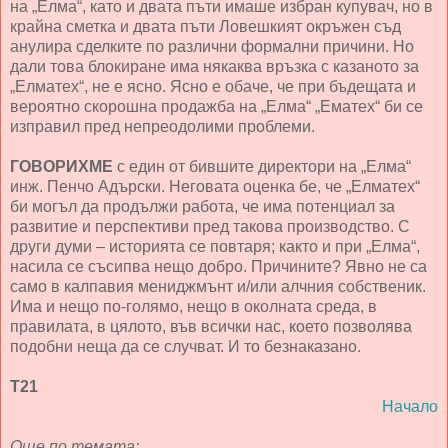
на „Елма“, като и двата пъти имаше избран купувач, но в
крайна сметка и двата пъти Ловешкият окръжен съд
анулира сделките по различни формални причини. Но
дали това блокиране има някаква връзка с казаното за
„Елматех“, не е ясно. Ясно е обаче, че при бъдещата и
вероятно скорошна продажба на „Елма“ „Ематех“ би се
изправил пред непреодолими проблеми.
ГОВОРИХМЕ
с един от бившите директори на „Елма“
инж. Пенчо Адърски. Неговата оценка бе, че „Елматех“
би могъл да продължи работа, че има потенциал за
развитие и перспективи пред такова производство. С
други думи – историята се повтаря; както и при „Елма“,
насила се съсипва нещо добро. Причините? Явно не са
само в калпавия мениджмънт и/или алчния собственик.
Има и нещо по-голямо, нещо в околната среда, в
правилата, в цялото, във всички нас, което позволява
подобни неща да се случват. И то безнаказано.
Т21
Начало
Още по темата: