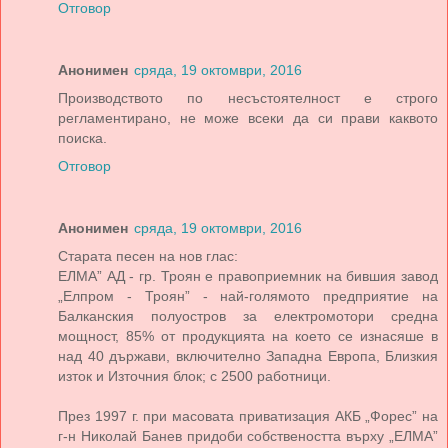
Отговор
Анонимен
сряда, 19 октомври, 2016
Производството по несъстоятелност е строго
регламентирано, не може всеки да си прави каквото
поиска.
Отговор
Анонимен
сряда, 19 октомври, 2016
Старата песен на нов глас:
ЕЛМА” АД - гр. Троян е правоприемник на бившия завод
„Елпром - Троян” - най-голямото предприятие на
Балканския полуостров за електромотори средна
мощност, 85% от продукцията на което се изнасяше в
над 40 държави, включително Западна Европа, Близкия
изток и Източния блок; с 2500 работници.
През 1997 г. при масовата приватизация АКБ „Форес” на
г-н Николай Банев придоби собствеността върху „ЕЛМА”