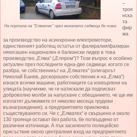
–
троя
нска
та
На портала на "Елматех" през миналата седмица бе така
фир
ма
за производство на асинхронни електромотори,
единственият работещ остатък от фалиралия/фалиран
някогашен национален и балкански лидер в това
производство „Елма“ („Елпром“)? Този въпрос е особено
актуален през последните една-две седмици, когато се
разбра, че собственикът на „Елматех“ (олигархът
Николай Банев, доскорошен собственик и на „Елма“)
изнася всички машини, работниците са изхвърлени на
улицата (научихме, че ги натискали да подписват
доброволно молби за напускане с обещанието, че ще им
изплатят дължимите от няколко месеца трудови
възнаграждения), а предприятието приключва
съществуването си. Че с „Елматех“ е свършено и около
130 троянци остават без работа, бе потвърдено от
различни източници. А пък засиленото полицейско
присъствие около централния вход на предприятието