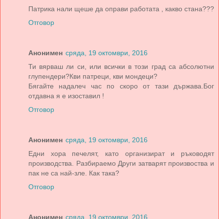
Патрика нали щеше да оправи работата , какво стана???
Отговор
Анонимен
сряда, 19 октомври, 2016
Ти вярваш ли си, или всички в този град са абсолютни
глупендери?Кви патреци, кви мондеци?
Бягайте надалеч час по скоро от тази държава.Бог
отдавна я е изоставил !
Отговор
Анонимен
сряда, 19 октомври, 2016
Едни хора печелят, като организират и ръководят
производства. Разбираемо Други затварят произвоства и
пак не са най-зле. Как така?
Отговор
Анонимен
сряда, 19 октомври, 2016