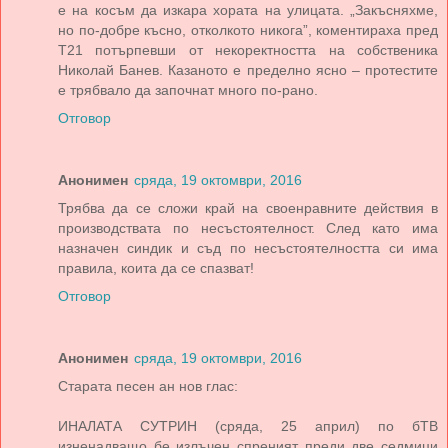
е на косъм да изкара хората на улицата. „Закъсняхме,
но по-добре късно, отколкото никога”, коментираха пред
Т21 потърпевши от некоректността на собственика
Николай Банев. Казаното е пределно ясно – протестите
е трябвало да започнат много по-рано.
Отговор
Анонимен
сряда, 19 октомври, 2016
Трябва да се сложи край на своенравните действия в
производствата по несъстоятелност. След като има
назначен синдик и съд по несъстоятелността си има
правила, коита да се спазват!
Отговор
Анонимен
сряда, 19 октомври, 2016
Старата песен ан нов глас:
ИНАЛАТА СУТРИН (сряда, 25 април) по бТВ
изненадващо бе излъчен спреният преди две седмици