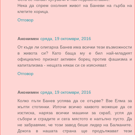
Нека да спрем охолния живот на Баневи на гърба на
клетите хорица.
Отговор
Анонимен
сряда, 19 октомври, 2016
От къде ли олигарха Банев има всички тези възможности
в живота си? Като баща му е бил най-младият
официално признат активен борец против фашизма и
капитализма - нещата някак си се изясняват.
Отговор
Анонимен
сряда, 19 октомври, 2016
Колко пъти Банев успява да се отърве? Взе Елма за
жълти стотинки. Източи всичко каквото можеше да се
изстиска, наряза всички машини за скраб, успя да
събори и сградите и сега мястото е напълно пусто. Да
не забравяме, че този завод беше лидер на Балканите.
Докога в нашата страна ще продължават тези