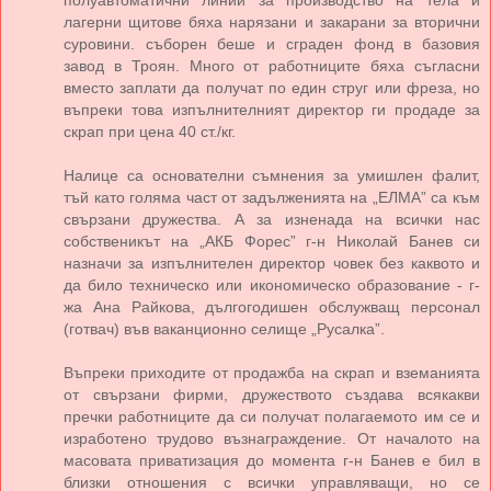
лагерни щитове бяха нарязани и закарани за вторични
суровини. съборен беше и сграден фонд в базовия
завод в Троян. Много от работниците бяха съгласни
вместо заплати да получат по един струг или фреза, но
въпреки това изпълнителният директор ги продаде за
скрап при цена 40 ст./кг.
Налице са основателни съмнения за умишлен фалит,
тъй като голяма част от задълженията на „ЕЛМА” са към
свързани дружества. А за изненада на всички нас
собственикът на „АКБ Форес” г-н Николай Банев си
назначи за изпълнителен директор човек без каквото и
да било техническо или икономическо образование - г-
жа Ана Райкова, дългогодишен обслужващ персонал
(готвач) във ваканционно селище „Русалка”.
Въпреки приходите от продажба на скрап и вземанията
от свързани фирми, дружеството създава всякакви
пречки работниците да си получат полагаемото им се и
изработено трудово възнаграждение. От началото на
масовата приватизация до момента г-н Банев е бил в
близки отношения с всички управляващи, но се