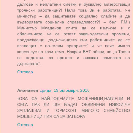
дългове и неплатени сметки и буквално мизерстващи
троянски работници?! Нали това Ви е работата, г-н
министър – да защитавате социално слабите и да
въдворявате социална справедливост?! – бел. Г.М.)
Министър Младенов опита да се измъкне и с
обяснението, че се готвят законодателни промени,
предвиждащи „задълженията към работниците да се
изплащат с по-голям приоритет” и че вече имало
консенсус по тази тема. Накрая БНТ обяви, че „в Троян
се подготвят за протест и очакват намесата на
държавата”.
Отговор
Анонимен
сряда, 19 октомври, 2016
тОВА СА НАЙ-ГОЛЕМИТЕ МОШЕНИЦИ,НАГЛЕЦИ И
СЕГА ПАК ЛИ ЩЕ БЪДАТ ОБВИНЕНИ НЯКОИ,ЧЕ
ЗАПЛАШВАТ И ТОРМОЗЯТ МИЛОТО СЕМЕЙСТВО
МОШЕНИЦИ.ТИЯ СА ЗА ЗАТВОРА
Отговор