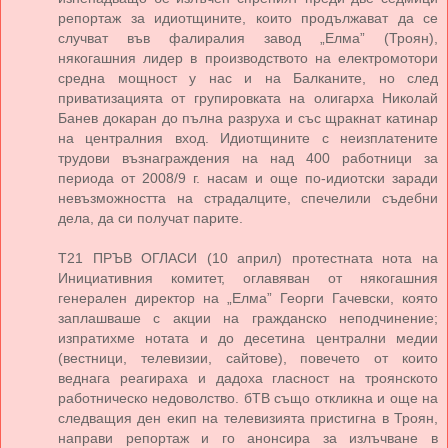
репортаж за идиотщините, които продължават да се
случват във фалиралия завод „Елма” (Троян),
някогашния лидер в производството на електромотори
средна мощност у нас и на Балканите, но след
приватизацията от групировката на олигарха Николай
Банев докаран до пълна разруха и със щракнат катинар
на централния вход. Идиотщините с неизплатените
трудови възнаграждения на над 400 работници за
периода от 2008/9 г. насам и още по-идиотски заради
невъзможността на страдалците, спечелили съдебни
дела, да си получат парите.
Т21 ПРЪВ ОГЛАСИ (10 април) протестната нота на
Инициативния комитет, оглавяван от някогашния
генерален директор на „Елма” Георги Гачевски, която
заплашваше с акции на гражданско неподчинение;
изпратихме нотата и до десетина централни медии
(вестници, телевизии, сайтове), повечето от които
веднага реагираха и дадоха гласност на троянското
работническо недоволство. бТВ също откликна и още на
следващия ден екип на телевизията пристигна в Троян,
направи репортаж и го анонсира за излъчване в