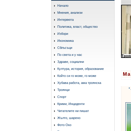
Начало
Мнения, анализи
Интервюта
Политика, власт, общество
Избори
Икономика
Сблъсъци
По света и у нас
Здраве, социални
Култура, история, образование
Ма
Който си го може, го може
Хубава работа, ама троянска
*
Троянци
Спорт
Крими, Инциденти
Читателите ни пишат
Жълто, шарено
Фото Око