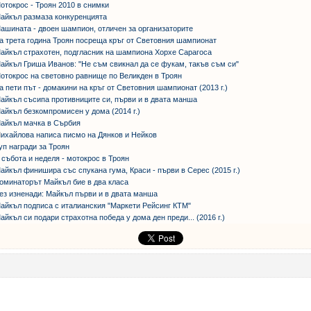
отокрос - Троян 2010 в снимки
айкъл размаза конкуренцията
ашината - двоен шампион, отличен за организаторите
а трета година Троян посреща кръг от Световния шампионат
айкъл страхотен, подгласник на шампиона Хорхе Сарагоса
айкъл Гриша Иванов: "Не съм свикнал да се фукам, такъв съм си"
отокрос на световно равнище по Великден в Троян
а пети път - домакини на кръг от Световния шампионат (2013 г.)
айкъл съсипа противниците си, първи и в двата манша
айкъл безкомпромисен у дома (2014 г.)
айкъл мачка в Сърбия
М
ихайлова написа писмо на Дянков и Нейков
уп награди за Троян
 събота и неделя - мотокрос в Троян
айкъл финишира със спукана гума, Краси - първи в Серес (2015 г.)
оминаторът Майкъл бие в два класа
ез изненади: Майкъл първи и в двата манша
айкъл подписа с италианския "Маркети Рейсинг КТМ"
айкъл си подари страхотна победа у дома ден преди... (2016 г.)