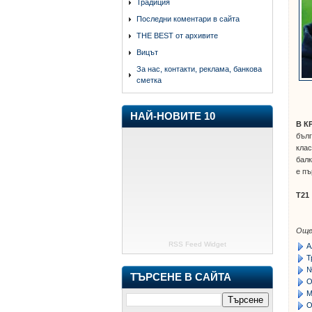
Традиция
Последни коментари в сайта
THE BEST от архивите
Вицът
За нас, контакти, реклама, банкова
сметка
НАЙ-НОВИТЕ 10
В К
бълг
клас
балк
е пъ
Т21
Още
RSS Feed Widget
А
Т
№
ТЪРСЕНЕ В САЙТА
О
М
О