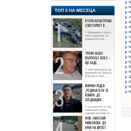
М
М
ТОП 5 НА МЕСЕЦА
М
З
ВТОРА КАТАСТРОФА
М
С МОТОРИСТ В...
М
М
* Инцидентът стана в
петък привечер, на
З
правата отсечка...
М
М
М
ТРОЯН БЕШЕ!
ВЪПРОСЪТ СЕГА Е –
К
ЩЕ БЪДЕ...
В
* „Бих предложил на
М
кметовете на Троян и
Карлово и още...
Д
Б
МАРИАН РАДЕВ:
М
„РОДИНАТА НЕ СЕ
М
ИЗБИРА. ДО
СЛЕДВАЩИЯ...
* „За повечето от нас,
живеещите навън,
главната причина да...
ИНЖ. НИКОЛАЙ
РАЙКОВСКИ: ДО
КРАЯ НА АВГУСТ