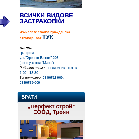
ВСИЧКИ ВИДОВЕ
ЗАСТРАХОВКИ
Изчислете своята гражданска
ТУК
отговорност
АДРЕС:
гр. Троян
ул. "Христо Ботев" 226
(срещу хотел "Марс")
Работно време:
понеделник - петък
9:00 - 18:30
За контакти:
0889/511 909,
0889/539 009
ВРАТИ
„Перфект строй”
ЕООД, Троян