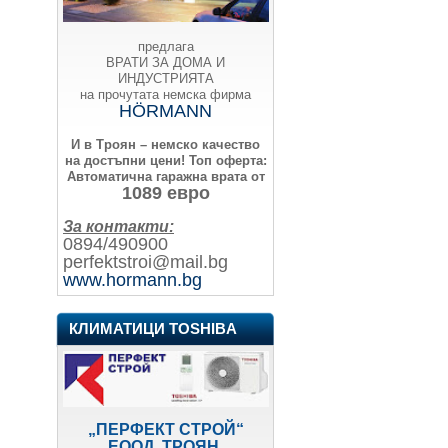
предлага
ВРАТИ ЗА ДОМА И
ИНДУСТРИЯТА
на прочутата немска фирма
HÖRMANN
И в Троян – немско качество
на достъпни цени!
Топ оферта:
Автоматична гаражна врата от
1089 евро
За контакти:
0894/490900
perfektstroi@mail.bg
www.hormann.bg
КЛИМАТИЦИ TOSHIBA
„ПЕРФЕКТ СТРОЙ“
ЕООД, ТРОЯН