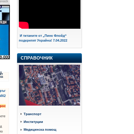
И титаните от „Пинк Флойд“
подкрепят Украйна! 7.04.2022
СПРАВОЧНИК
11
КТ
016
кръг
 МХ2
рос
Транспорт
вете
Институции
нд
Медицинска помощ
по