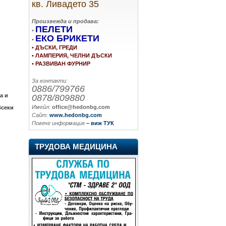
кв. Ливадето 35
Произвежда и продава:
ПЕЛЕТИ
•
ЕКО БРИКЕТИ
•
• ДЪСКИ, ГРЕДИ
• ЛАМПЕРИЯ, ЧЕЛНИ ДЪСКИ
• РАЗВИВАН ФУРНИР
За контакти:
0886/799766
а и
0878/809880
Имейл:
office@hedonbg.com
Всеки
Сайт:
www.hedonbg.com
Повече информация
– виж ТУК
ТРУДОВА МЕДИЦИНА