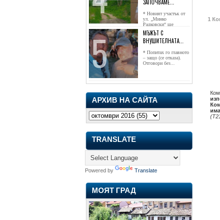
ЗАПОЧВАМЕ...
* Новият участък от
ул. „Минко
1 Ко
Радковски“ ще
достигне жк...
МЪЖЪТ С
ВНУШИТЕЛНАТА...
* Попитах го главното
– защо (се отказа).
Отговори без...
Ком
изп
АРХИВ НА САЙТА
Ком
има
(Т2
TRANSLATE
Powered by
Translate
МОЯТ ГРАД