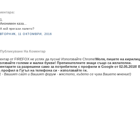
ментара:
1.
Анонимен каза...
А кой прегази лапето?
ВТОРНИК, 11 ОКТОМВРИ, 2016
Публикуване На Коментар
ентар от FIREFOX не успях да пусна! Използвайте Chrome!
Моля, пишете на кирилиц
олзвайте големи и малки букви! Препинателните знаци също са желателни.
ентарите са разрешени само за потребители с профили в Google от 02.05.2018! 
 профил в Гугъл на телефона си - използвайте ги.
1 - Вашият сайт и Вашият форум - мястото, където се чува Вашето мнение!)