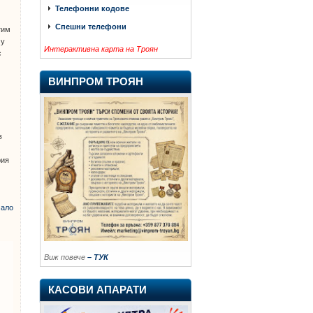
Телефонни кодове
Спешни телефони
тим
 у
Интерактивна карта на Троян
с
ВИНПРОМ ТРОЯН
в
рия
ало
Виж повече
– ТУК
КАСОВИ АПАРАТИ