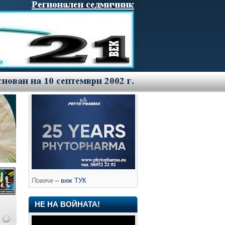
Повече
– виж ТУК
НЕ НА ВОЙНАТА!