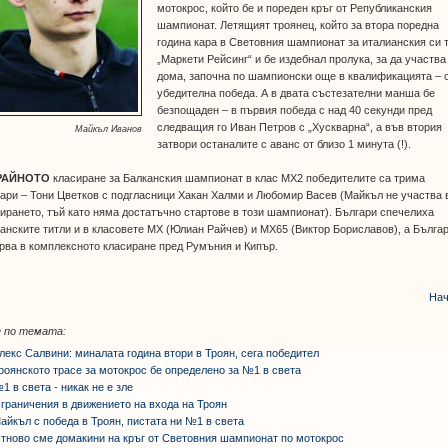
мотокрос, който бе и пореден кръг от Републиканския
шампионат. Летящият троянец, който за втора поредна
година кара в Световния шампионат за италианския си 
„Маркети Рейсинг“ и бе издебнал пролука, за да участва
дома, започна по шампионски още в квалификацията – 
убедителна победа. А в двата състезателни манша бе
безпощаден – в първия победа с над 40 секунди пред
следващия го Иван Петров с „Хускварна“, а във втория
Майкъл Иванов
затвори останалите с аванс от близо 1 минута (!).
РАЙНОТО
класиране за Балканския шампионат в клас МХ2 победителите са трима
ари – Тони Цветков с подгласници Хакан Халми и Любомир Васев (Майкъл не участва 
ирането, тъй като няма достатъчно стартове в този шампионат). Българи спечелиха
анските титли и в класовете МХ (Юлиан Райчев) и МХ65 (Виктор Бориславов), а Бълга
рва в комплексното класиране пред Румъния и Кипър.
Нач
 по темата:
лекс Салвини: миналата година втори в Троян, сега победител
роянското трасе за мотокрос бе определено за №1 в света
1 в света - никак не е зле
граничения в движението на входа на Троян
айкъл с победа в Троян, пистата ни №1 в света
тново сме домакини на кръг от Световния шампионат по мотокрос