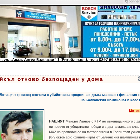
йкъл отново безпощаден у дома
О
2
 Летящият троянец спечели с убийствена преднина и двата манша от финалния 
на Балканския шампионат в клас
Моток
НАШИЯТ
Майкъл Иванов с КТМ не изненада никого с д
си повече от убедителни победи и в двата манша в клас
МХ2 на провелия се на мотополигона в Троян този уике
(8-9 октомври) финален кръг от Балканския шампионат 