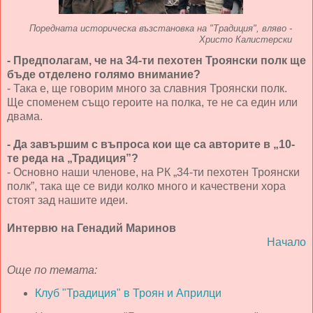
Поредната историческа възстановка на "Традиция", вляво -
Христо Калистерски
- Предполагам, че на 34-ти пехотен Троянски полк ще
бъде отделено голямо внимание?
- Така е, ще говорим много за славния Троянски полк.
Ще споменем също героите на полка, те не са един или
двама.
- Да завършим с въпроса кои ще са авторите в „10-
те реда на „Традиция”?
- Основно наши членове, на РК „34-ти пехотен Троянски
полк”, така ще се види колко много и качествени хора
стоят зад нашите идеи.
Интервю на Генадий Маринов
Начало
Още по темата:
Клуб "Традиция" в Троян и Априлци