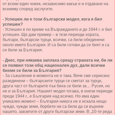
от всеки един човек, независимо какъв е и отдаване на
всекиму според заслугите.
- Успешен ли е този български модел, кога е бил
успешен?
- Успешен е по време на Възраждането и до 1944 г. е бил
успешен. Ще дам пример – в тези периоди хората,
българи, български турци, всички, са били обединени
около името България. И са били готови да се бият и са
се били за България.
- Днес, при някаква заплаха срещу страната ни, би ли
се появил този общ национален дух, дали всички
бихме се били за България?
- За съжаление в момента не е така. Вече сме сериозно
разединени – българските турци се смятат за турци,
друга част от българите пък биха се били за… Русия, но
не и за България. Нашият модел тогава, в онези периоди
преди 1944 г., е България над всичко. Но има един
уникален момент – България никога не е искала нещо
чуждо, чужди земи, борбите ни са били да си върнем
нашето, завзетите от други български земи. В „10-те реда