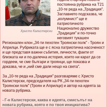
постоянна рубрика на Т21
„10-те реда на „Традиция”.
Заглавието подсказва, че
„колумнист” ще е
патриотичното
Национално дружество
Христо Калистерски
„Традиция” и по-точно
неговият тукашен
Регионален клон „34-ти пехотен Троянски полк” - Троян и
Априлци. Рубриката ще е с ясна патриотична насоченост
и ще представя важни събития, личности, факти от
близката ни и по-далечна история, които ни карат да се
гордеем, че сме българи и троянци, ще показва и
доказва, че и „ний сме дали нещо на света”.
За „10-те реда на „Традиция” разговаряме с Христо
Калистерски, председателя на РК „34-ти пехотен
Троянски полк” (Троян и Априлци) и автор на идеята за
новата рубрика.
- Г-н Калистерски, каква е идеята, смисълът на
новата рубрика, която е по твоя инициатива?