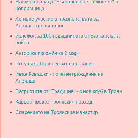
Наши на парада "България през вековете" в
Копривщица
Активно участие в празненствата за
Априлското въстание
Изложба за 100-годишнината от Балканската
война
Авторска изложба за 3 март
Потушиха Новоселското въстание
Иван Ковашки - почетен гражданин на
Априлци
Патриотите от "Традиция" - с нов клуб в Троян
Карцов превзе Троянския проход
Спасението на Троянския манастир