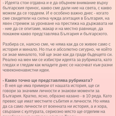
- Идеята стои отдавна и е да обърнем внимание върху
българския принос, какво сме дали ние на света, с какво
можем да се гордеем. И е особено важно днес - когато
сме свидетели на силна чужда агитация в България, на
явен стремеж за уронване на престижа на държавата ни
- ние да се опитаме, макар и на местно равнище, да
покажем какво представлява България и българското.
Разбира се, наясно сме, че няма как да се живее само с
история и минало. Но пък е абсолютно сигурно, че който
си знае миналото, той ще знае как да гради бъдещето си.
Реално на мен ми се избистри идеята за рубриката, като
гледах и гледам как младите днес се насочват към разни
човеконенавистни идеи.
- Какво точно ще представлява рубриката?
- В нея ще има примери от нашата история, ще си
говори за значими личности и знакови моменти за
България. Кратко, ясно, образно казано - в 10 реда. Като
превес ще имат местните събития и личности. Но няма
да са само личности от военната ни история, а и хора,
свързани с културата, сериозно място ще отделим на