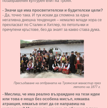
позабравения културен елит на Троян.
- Значи ще има просветителски и будителски цели?
- Да, точно така. И тук искам да спомена за една
негативна днешна тенденция – немалко млади хора се
прехласват по Сталин и Хитлер, по петолъчки и
пречупени кръстове, без да знаят за какво става дума.
Пресъздаване на отбраната на Троянския манастир през
лятото на 1877 г.
- Мислиш, че има реално възраждане на тези идеи
или това е нещо без особена мисъл, някаква
атракция, някакъв опит да се направиш на