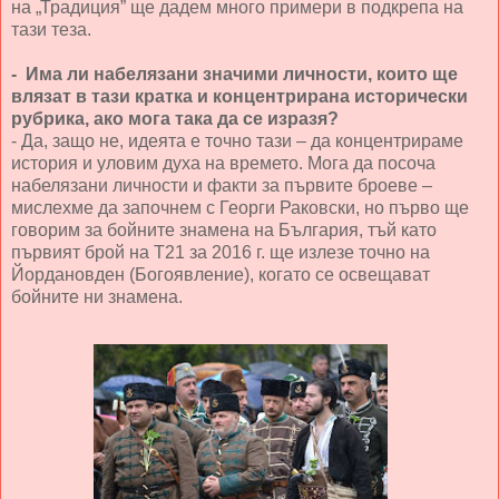
на „Традиция” ще дадем много примери в подкрепа на
тази теза.
- Има ли набелязани значими личности, които ще
влязат в тази кратка и концентрирана исторически
рубрика, ако мога така да се изразя?
- Да, защо не, идеята е точно тази – да концентрираме
история и уловим духа на времето. Мога да посоча
набелязани личности и факти за първите броеве –
мислехме да започнем с Георги Раковски, но първо ще
говорим за бойните знамена на България, тъй като
първият брой на Т21 за 2016 г. ще излезе точно на
Йордановден (Богоявление), когато се освещават
бойните ни знамена.