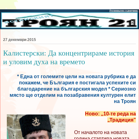
27 декември 2015
Калистерски: Да концентрираме история
и уловим духа на времето
* Една от големите цели на новата рубрика е да
покажем, че България е постигала успехите си
благодарение на българския модел * Сериозно
място ще отделим на позабравения културен елит
на Троян
Ново: „10-те реда на
„Традиция”
От началото на новата
година стартира новата