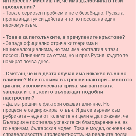
интересен? Мислиш ли, че има дълбочина в тези
проявления?
- Това е сериозен проблем и не е безобидно. Руската
пропаганда тук си действа и то по посока на един
неокомунизъм.
- Това е за петолъчките, а пречупените кръстове?
- Запада официално отрича хитлеризма и
националсоциализма, но там има носталгия в тази
посока. Влиянията са оттам, но и през Русия, където те
намират почва днес.
- Смяташ, че и в двата случая има някакво външно
влияние? Или пък има вътрешни фактори – многото
цигани, икономическата криза, мигрантската
заплаха и т. н., които възраждат подобни
настроения?
- Да, вътрешните фактори оказват влияние. Но
процесите се дирижират отвън. И да се върнем към
рубриката – една от големите ни цели е да покажем, че
България е постигала успехите си благодарение на, аз
го наричам, българския модел. Това е модел, основан на
справедливостта и толерантността, на реалните ползи