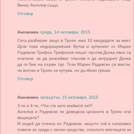
Венко Ангелов също.
Отговор
Анонимен
сряда, 14 октомври, 2015
Сега разбирам защо в Троян има 10 кандидати за кмет.
Щом това недоразумение Вутов и купеният от Марин
Радевски Трифон Трифонов пишат против Донка явно са
платени, за да разсейват гласове и да затруднят Донка
да ги бие на първи тур. Този Марин Радевски си мисли,
че всичко в Троян се купува, но дълбоко греши.
Отговор
Анонимен
четвъртък, 15 октомври, 2015
3-ти и 4-ти, т*пи сте като майките си!!!
Ангелов и Радевски ли доведоха циганите в Троян или
вещицата?
И недей да плюеш по Радевски, защото той е направил
повече за града с лични средства, отколото кметицата за