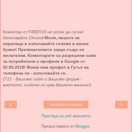
Коментар от FIREFOX не успях да пусна!
Използвайте Chrome!
Моля, пишете на
кирилица и използвайте големи и малки
букви! Препинателните знаци също са
желателни. Коментарите са разрешени само
за потребители с профили в Google от
02.05.2018! Всеки има профил в Гугъл на
телефона си - използвайте ги.
(Т21 - Вашият сайт и Вашият форум -
мястото, където се чува Вашето мнение!)
‹
›
Начална страница
Преглед на уеб версията
Предоставено от
Blogger
.