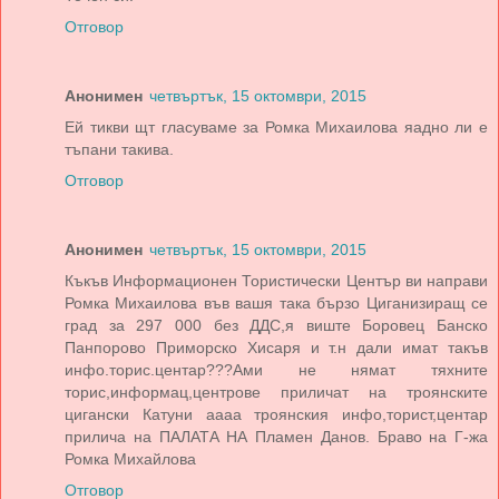
Отговор
Анонимен
четвъртък, 15 октомври, 2015
Ей тикви щт гласуваме за Ромка Михаилова яадно ли е
тъпани такива.
Отговор
Анонимен
четвъртък, 15 октомври, 2015
Къкъв Информационен Тористически Център ви направи
Ромка Михаилова във вашя така бързо Циганизиращ се
град за 297 000 без ДДС,я виште Боровец Банско
Панпорово Приморско Хисаря и т.н дали имат такъв
инфо.торис.центар???Ами не нямат тяхните
торис,информац,центрове приличат на троянските
цигански Катуни аааа троянския инфо,торист,центар
прилича на ПАЛАТА НА Пламен Данов. Браво на Г-жа
Ромка Михайлова
Отговор