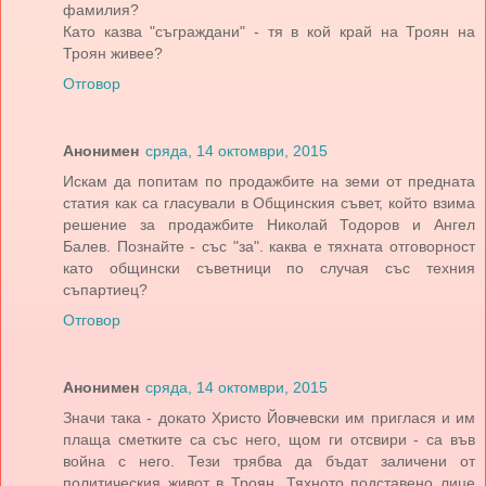
фамилия?
Като казва "съграждани" - тя в кой край на Троян на
Троян живее?
Отговор
Анонимен
сряда, 14 октомври, 2015
Искам да попитам по продажбите на земи от предната
статия как са гласували в Общинския съвет, който взима
решение за продажбите Николай Тодоров и Ангел
Балев. Познайте - със "за". каква е тяхната отговорност
като общински съветници по случая със техния
съпартиец?
Отговор
Анонимен
сряда, 14 октомври, 2015
Значи така - докато Христо Йовчевски им приглася и им
плаща сметките са със него, щом ги отсвири - са във
война с него. Тези трябва да бъдат заличени от
политическия живот в Троян. Тяхното подставено лице