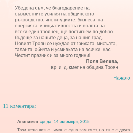
Убедена съм, че благодарение на
съвместните усилия на общинското
ръководство, институциите, бизнеса, на
енергията, инициативността и волята на
всеки един троянец, ще постигнем по-добро
бъдеще за нашите деца, за нашия град.
Новият Троян се нуждае от грижата, мисълта,
таланта, обичта и усмивката на всички нас.
Честит празник и за много години!
Поля Велева,
вр. и. д. кмет на община Троян
Начало
11 коментара:
Анонимен
сряда, 14 октомври, 2015
Тази жена коя е...имаше една зам.кмет, но тя е с друга