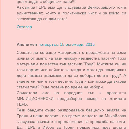
цял мандат с общински пари!!!
Аз съм за ГЕРБ ама ще гласувам за Венко, защото той е
единственият, който е политически чист и за който си
заслужава да си дам вота!
Отговор
Анонимен
четвъртък, 15 октомври, 2015
Сещате ли се защо материалът с продажбата на земи
излиза от името на тази никому неизвестна партия? Този
материал е поместен във вестник "Труд". Мислите ли, че
тази партия или нейните кандидати могат да помиришат
дори някаква възможност да се доберат до в-к Труд?. А
знаете ли чий е този вестник Труд и кой може да вкарва
статии там? Още повече по време на избори.
Свидетели сме на поредния тъп и арогантен
МИЛИЦИОНЕРСКИ предизборен номер на котилото
ГЕРБ.
Тези бандити също разпродаваха безцелно земята на
Троян и нещо повече - по време мандата на Михайлова
гласуваха всичките и предложения за продажба на земи.
Да, ГЕРБ и Избор за Троян подкрепяха през цялото