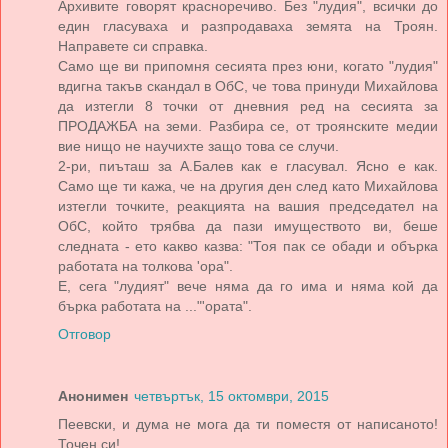
Архивите говорят красноречиво. Без "лудия", всички до
един гласуваха и разпродаваха земята на Троян.
Направете си справка.
Само ще ви припомня сесията през юни, когато "лудия"
вдигна такъв скандал в ОбС, че това принуди Михайлова
да изтегли 8 точки от дневния ред на сесията за
ПРОДАЖБА на земи. Разбира се, от троянските медии
вие нищо не научихте защо това се случи.
2-ри, пиъташ за А.Балев как е гласувал. Ясно е как.
Само ще ти кажа, че на другия ден след като Михайлова
изтегли точките, реакцията на вашия председател на
ОбС, който трябва да пази имуществото ви, беше
следната - ето какво казва: "Тоя пак се обади и обърка
работата на толкова 'ора".
Е, сега "лудият" вече няма да го има и няма кой да
бърка работата на ..."'ората".
Отговор
Анонимен
четвъртък, 15 октомври, 2015
Пеевски, и дума не мога да ти поместя от написаното!
Точен си!