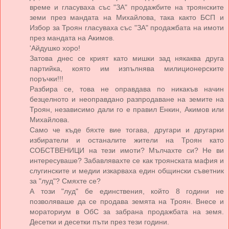
време и гласуваха със "ЗА" продажбите на троянските
земи през мандата на Михайлова, така както БСП и
Избор за Троян гласуваха със "ЗА" продажбата на имоти
през мандата на Акимов.
'Айдушко хоро!
Затова днес се крият като мишки зад някаква друга
партийка, която им изпълнява милиционерските
поръчки!!!
Разбира се, това не оправдава по никакъв начин
безцелното и неоправдано разпродаване на земите на
Троян, независимо дали го е правил Енкин, Акимов или
Михайлова.
Само че къде бяхте вие тогава, другари и другарки
избиратели и останалите жители на Троян като
СОБСТВЕНИЦИ на тези имоти? Мълчахте си? Не ви
интересуваше? Забавлявахте се как троянската мафия и
слугинските и медии изкарваха един общински съветник
за "луд"? Смяхте се?
А този "луд" бе единствения, който 8 години не
позволяваше да се продава земята на Троян. Внесе и
мораториум в ОбС за забрана продажбата на земя.
Десетки и десетки пъти през тези години.