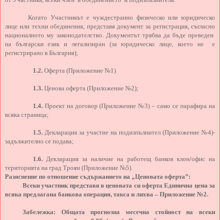
Когато Участникът е чуждестранно физическо или юридическо
лице или техни обединения, представя документ за регистрация, съгласно
националното му законодателство. Документът трябва да бъде преведен
на български език и легализиран (за юридическо лице, което не е
регистрирано в България);
1.2.
Оферта (Приложение №1)
1.3.
Ценова оферта (Приложение №2);
1.4.
Проект на договор (Приложение №3) – само се парафира на
всяка страница;
1.5.
Декларация за участие на подизпълнител (Приложение №4)-
задължително се подава
;
1.6.
Декларация за наличие на работещ банков клон/офис на
територията на град Троян (Приложение №5).
Разяснение по отношение съдържанието на „Ценовата оферта”:
Всеки участник представя в ценовата си оферта Единична цена за
всяка предлагана банкова операция, такса и лихва – Приложение №2.
Забележка: Общата прогнозна месечна стойност на всеки