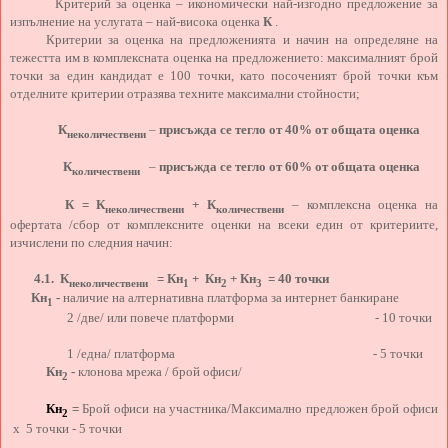
Критерий за оценка – икономически най-изгодно предложение за
изпълнение на услугата – най-висока оценка
К
.
Критерии за оценка на предложенията и начин на определяне на
тежестта им в комплексната оценка на предложението: максималният брой
точки за един кандидат е 100 точки, като посоченият брой точки към
отделните критерии отразява техните максимални стойности;
К
–
присъжда се тегло от 40% от общата оценка
неколичествени
К
–
присъжда се тегло от 60% от общата оценка
количествени
К = К
+ К
–
комплексна оценка на
неколичествени
количествени
офертата /сбор от комплексните оценки на всеки един от критериите,
изчислени по следния начин:
4.1.
К
= Кн
+
Кн
+ Кн
= 40 точки
неколичествени
1
2
3
Кн
-
наличие на алтернативна платформа за интернет банкиране
1
2 /две/ или повече платформи - 10 точки
1 /една/ платформа - 5 точки
Кн
-
клонова мрежа / брой офиси/
2
Кн
=
Брой офиси на участника/Максимално предложен брой офиси
2
х
5
точки
- 5 точки