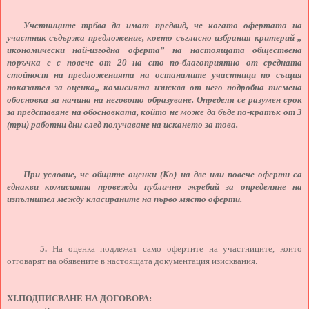
Учстниците трбва да имат предвид, че когато офертата на
участник съдържа предложение, което съгласно избрания критерий „
икономически най-изгодна оферта” на настоящата обществена
поръчка е с повече от 20 на сто по-благоприятно от средната
стойност на предложенията на останалите участници по същия
показател за оценка,, комисията изисква от него подробна писмена
обосновка за начина на неговото образуване. Определя се разумен срок
за представяне на обосновката, който не може да бъде по-кратък от 3
(три) работни дни след получаване на искането за това.
При условие, че общите оценки (Ко) на две или повече оферти са
еднакви комисията провежда публично жребий за определяне на
изпълнител между класираните на първо място оферти.
5.
На оценка подлежат само офертите на участниците, които
отговарят на обявените в настоящата документация изисквания.
XI
.ПОДПИСВАНЕ НА ДОГОВОРА: