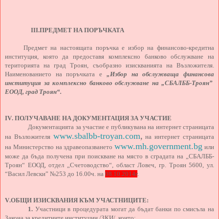
III
.
ПРЕДМЕТ НА ПОРЪЧКАТА
Предмет на настоящата поръчка е избор на финансово-кредитна
институция, която да предоставя комплексно банково обслужване на
територията на град Троян, съобразно изискванията на Възложителя.
Наименованието на поръчката е
„Избор на обслужваща финансова
институция за комплексно банково обслужване на „СБАЛББ-Троян”
ЕООД, град Троян“.
IV
. ПОЛУЧАВАНЕ НА ДОКУМЕНТАЦИЯ ЗА УЧАСТИЕ
Документацията за участие е публикувана на интернет страницата
www.sbalbb-troyan.com
,
на Възложителя
на интернет страницата
www.mh.government.bg
на Министерство на здравеопазването
или
може да бъда получена при поискване на място в сградата на „СБАЛББ-
Троян“ ЕООД, отдел „Счетоводство“,
област Ловеч, гр. Троян 5600, ул.
“Васил Левски” №253
до 16.00ч. на
08
.10.201
4
г
.
V
.ОБЩИ ИЗИСКВАНИЯ КЪМ УЧАСТНИЦИТЕ:
1.
Участници в процедурата могат да бъдат банки по смисъла на
Закона за кредитните институции /ЗКИ/, които: