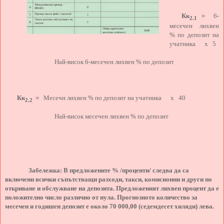
Кк
=
6-
2.1
месечен лихвен
% по депозит на
учатника х 5
Най-висок 6-месечен лихвен % по депозит
Кк
=
Месечн лихвен % по депозит на учатника х 40
2.2
Най-висок месечен лихвен % по депозит
Забележка: В предложените % /проценти/ следва да са
включени всички съпътстващи разходи, такси, комисионни и други по
откриване и обслужване на депозита. Предложеният лихвен процент да е
положително число различно от нула. Прогнозното количество за
месечен и годишен депозит е около 70 000,00 (седемдесет хиляди) лева.