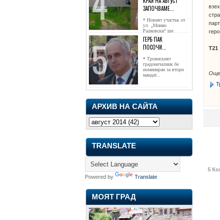
КРАЯ НА АВГУСТ
взех
ЗАПОЧВАМЕ...
стра
* Новият участък от
парт
ул. „Минко
Радковски“ ще
геро
достигне жк...
ГЕРБ ПАК
ПОСОЧИ...
Т21
* Троянският
градоначалник бе
номиниран за втори
Още
мандат...
Т
АРХИВ НА САЙТА
TRANSLATE
5 Ко
Powered by
Translate
МОЯТ ГРАД