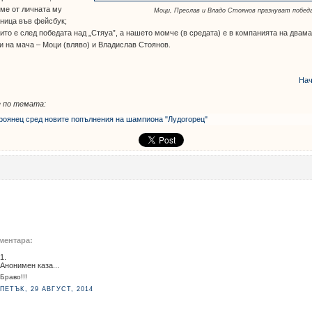
ме от личната му
Моци, Преслав и Владо Стоянов празнуват побед
ница във фейсбук;
ито е след победата над „Стяуа”, а нашето момче (в средата) е в компанията на двам
и на мача – Моци (вляво) и Владислав Стоянов.
Нач
 по темата:
роянец сред новите попълнения на шампиона "Лудогорец"
ментара:
1.
Анонимен каза...
Браво!!!
ПЕТЪК, 29 АВГУСТ, 2014