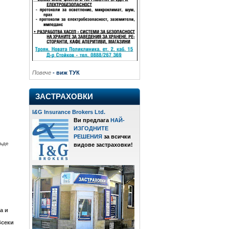
Повече
- виж ТУК
ЗАСТРАХОВКИ
I
&
G Insurance Brokers Ltd.
Ви предлага
НАЙ-
ИЗГОДНИТЕ
РЕШЕНИЯ
за всички
къде
видове застраховки!
а и
Всеки