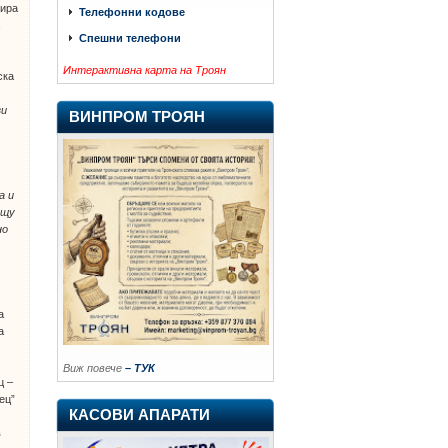
сира
Телефонни кодове
а
Спешни телефони
Интерактивна карта на Троян
ска
зи
ВИНПРОМ ТРОЯН
а и
ещу
но
а
а
Виж повече
– ТУК
ц –
ец”
КАСОВИ АПАРАТИ
в