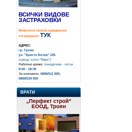
ВСИЧКИ ВИДОВЕ
ЗАСТРАХОВКИ
Изчислете своята гражданска
ТУК
отговорност
АДРЕС:
гр. Троян
ул. "Христо Ботев" 226
(срещу хотел "Марс")
Работно време:
понеделник - петък
9:00 - 18:30
За контакти:
0889/511 909,
0889/539 009
ВРАТИ
„Перфект строй”
ЕООД, Троян