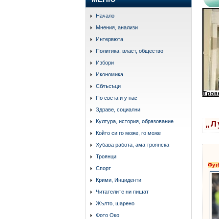
Начало
Мнения, анализи
Интервюта
Политика, власт, общество
Избори
Икономика
Сблъсъци
По света и у нас
Здраве, социални
Култура, история, образование
„Л
Който си го може, го може
Хубава работа, ама троянска
Троянци
Фут
Спорт
Крими, Инциденти
Читателите ни пишат
Жълто, шарено
Фото Око