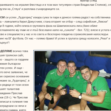
вратар (след
раняването на игралия блестящо и в този мач титулярен страж Владислав Стоянов), с
дузпи на „Стяуа” и разплака сънародниците си.
ОЗИ
си успех „Лудогорец” изкара сума ти пари и донесе голяма радост на собственика
а – ловчалията Кирил Домусчиев; стана вторият ни отбор – след софийския „Левски”
и 8 години, който влиза в груповата фаза на Шампионската лига
(дано обаче
ставянето му там не е тъй безславно като на „сините” - бел. Т21)
; влезе в устата 
ве и специалисти у нас и по света и безспорно повдигна сгромолясания напоследък
инг на БГ футбола. От нас – голямо браво! И успех в групата срещу колосите „Реал” и
ърпул”!
ОДЕЛЯМЕ
всичко това
шия троянски сайт,
о - защото се гордеем
лемия български
тен успех. И още -
то вече заявихме, че
ме сериозно основание
икаме за „Лудогорец”, в
о редици от този сезон
шият талантлив
ражданин Преслав
ов (19 г.). Че Преслав
 вписал в големия тим
азградчани си личи и
орната снимка, която