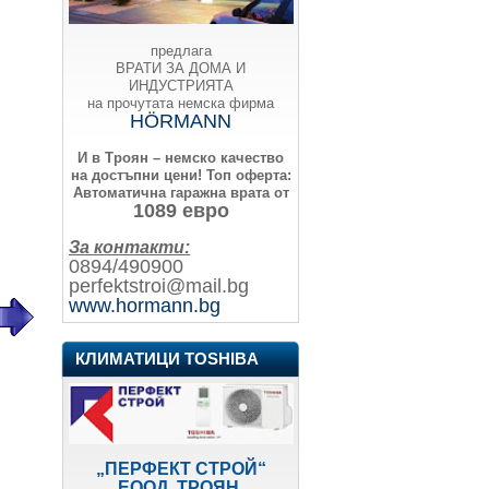
предлага
ВРАТИ ЗА ДОМА И
ИНДУСТРИЯТА
на прочутата немска фирма
HÖRMANN
И в Троян – немско качество
на достъпни цени!
Топ оферта:
Автоматична гаражна врата от
1089 евро
За контакти:
0894/490900
perfektstroi@mail.bg
www.hormann.bg
КЛИМАТИЦИ TOSHIBA
„ПЕРФЕКТ СТРОЙ“
ЕООД, ТРОЯН