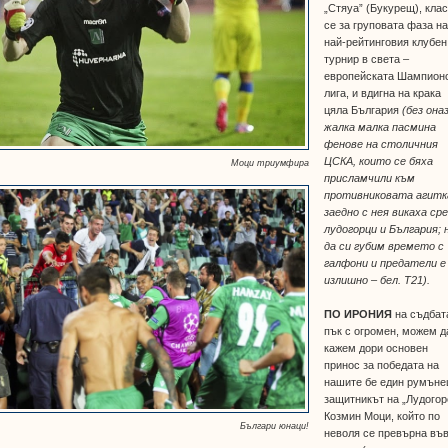
„Стяуа” (Букурещ), кла
се за груповата фаза н
най-рейтинговия клубен
турнир в света –
европейската Шампион
лига, и вдигна на крака
цяла България
(без она
жалка малка пасмина
фенове на столичния
ЦСКА, които се бяха
Моци триумфира
присламчили към
противниковата агитк
заедно с нея викаха ср
лудогорци и България; 
да си губим времето с
галфони и предатели е
излишно – бел. Т21).
ПО ИРОНИЯ
на съдбат
пък с огромен, можем д
кажем дори основен
принос за победата на
нашите бе един румъне
защитникът на „Лудогор
Козмин Моци, който по
Българи юнаци!
неволя се превърна въ