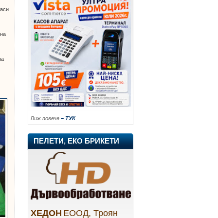
паси
 на
на
Виж повече
– ТУК
ПЕЛЕТИ, ЕКО БРИКЕТИ
ХЕДОН
ЕООД, Троян