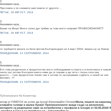
2.
Анонимен каза...
Преславчо е по снимките маѝ повече от другите....
ПЕТЪК, 29 АВГУСТ, 2014
3.
Анонимен каза...
Браво на Моци! Много силен дух трябва за това което направи! ПРОФЕСИОНАЛИСТ!
ПЕТЪК, 29 АВГУСТ, 2014
4.
Анонимен каза...
те чорбарите винаги са били против България.дори на 3 март 2004г. викаха к-р за Левски
ПОНЕДЕЛНИК, 01 СЕПТЕМВРИ, 2014
5.
Анонимен каза...
Ето това разделение и предателство което наблюдаваме в спорта е в политиката и нався
около нас,затова България никога няма да се оправи а ще лети с пълна сила към
дъното.....тъпо предателско племе сме и затова си заслужаваме съдбата, и никой не ние
виновен ..!!!
ПОНЕДЕЛНИК, 01 СЕПТЕМВРИ, 2014
Публикуване На Коментар
ентар от FIREFOX не успях да пусна! Използвайте Chrome!
Моля, пишете на кирилиц
олзвайте големи и малки букви! Препинателните знаци също са желателни.
ентарите са разрешени само за потребители с профили в Google от 02.05.2018! 
 профил в Гугъл на телефона си - използвайте ги.