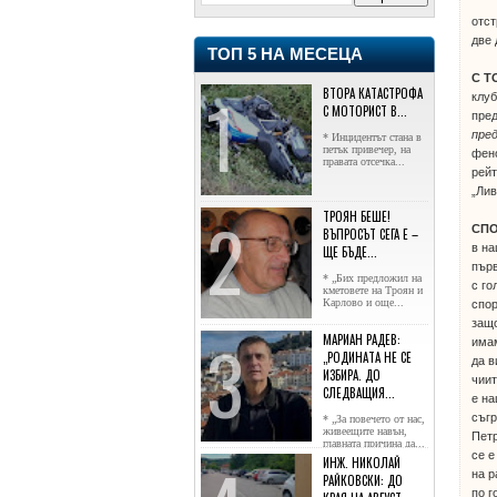
отст
две 
ТОП 5 НА МЕСЕЦА
С Т
ВТОРА КАТАСТРОФА
клуб
С МОТОРИСТ В...
пред
пред
* Инцидентът стана в
петък привечер, на
фено
правата отсечка...
рейт
„Лив
ТРОЯН БЕШЕ!
СП
ВЪПРОСЪТ СЕГА Е –
в на
ЩЕ БЪДЕ...
първ
* „Бих предложил на
с го
кметовете на Троян и
Карлово и още...
спор
защо
МАРИАН РАДЕВ:
има
„РОДИНАТА НЕ СЕ
да в
ИЗБИРА. ДО
чиит
СЛЕДВАЩИЯ...
е на
съг
* „За повечето от нас,
живеещите навън,
Петр
главната причина да...
се е
ИНЖ. НИКОЛАЙ
на р
РАЙКОВСКИ: ДО
по г