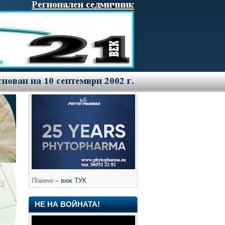
Повече
– виж ТУК
НЕ НА ВОЙНАТА!