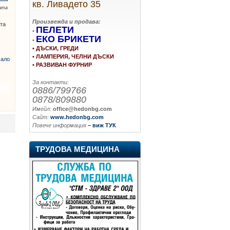
кв. Ливадето 35
ата
Произвежда и продава:
ата
ПЕЛЕТИ
•
ЕКО БРИКЕТИ
•
• ДЪСКИ, ГРЕДИ
• ЛАМПЕРИЯ, ЧЕЛНИ ДЪСКИ
ало
• РАЗВИВАН ФУРНИР
За контакти:
0886/799766
0878/809880
Имейл:
office@hedonbg.com
Сайт:
www.hedonbg.com
Повече информация
– виж ТУК
ТРУДОВА МЕДИЦИНА