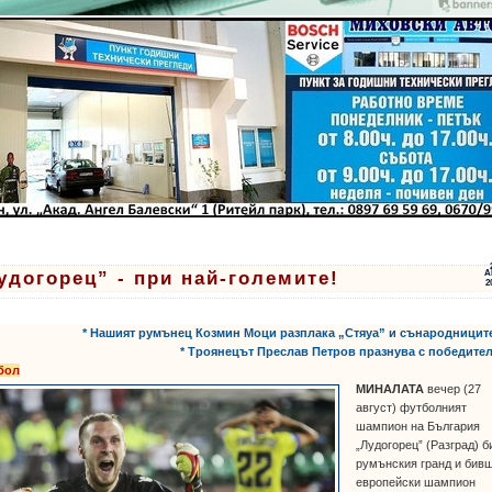
удогорец” - при най-големите!
А
2
* Нашият румънец Козмин Моци разплака „Стяуа” и сънародницит
* Троянецът Преслав Петров празнува с победите
бол
МИНАЛАТА
вечер (27
август) футболният
шампион на България
„Лудогорец” (Разград) б
румънския гранд и бив
европейски шампион