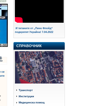
И титаните от „Пинк Флойд“
подкрепят Украйна! 7.04.2022
СПРАВОЧНИК
29
ВГ
014
е си
лите
Транспорт
и
Институции
ш
Медицинска помощ