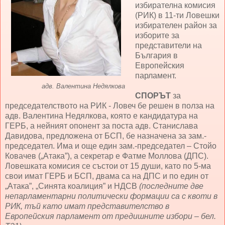
избирателна комисия
(РИК) в 11-ти Ловешки
избирателен район за
изборите за
представители на
България в
Европейския
парламент.
адв. Валентина Недялкова
СПОРЪТ
за
председателството на РИК - Ловеч бе решен в полза на
адв. Валентина Недялкова, която е кандидатура на
ГЕРБ, а нейният опонент за поста адв. Станислава
Давидова, предложена от БСП, бе назначена за зам.-
председател. Има и още един зам.-председател – Стойо
Ковачев („Атака”), а секретар е Фатме Моллова (ДПС).
Ловешката комисия се състои от 15 души, като по 5-ма
свои имат ГЕРБ и БСП, двама са на ДПС и по един от
„Атака”, „Синята коалиция” и НДСВ
(последните две
непарламентарни политически формации са с квоти в
РИК, тъй като имат представителство в
Европейския парламент от предишните избори – бел.