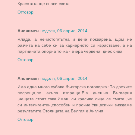
Красотата ще спаси света..
Отговор
Анонимен
неделя, 06 април, 2014
млада, а нечистоплътна и вече покварена, щом не
разчита на себе си за кариерното си израстване, а на
партийната опорна точка - вчера червена, днес сива.
Отговор
Анонимен
неделя, 06 април, 2014
Има една много хубава българска поговорка :По дрехите
посреща,по акъла изпраща.Е,в днешна България
,нещата стоят така:Имаш ли красиво лице се смята ,че
си интелигентен,способен и прочие.Уви,всички виждаме
резултатите.Столицата на Белгия е Англия!
Отговор