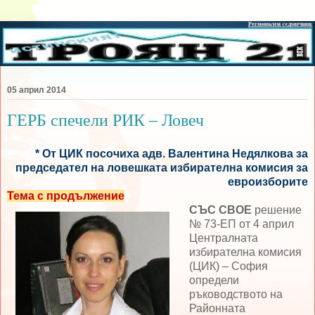
05 април 2014
ГЕРБ спечели РИК – Ловеч
* От ЦИК посочиха адв. Валентина Недялкова за
председател на ловешката избирателна комисия за
евроизборите
Тема с продължение
СЪС СВОЕ
решение
№ 73-ЕП от 4 април
Централната
избирателна комисия
(ЦИК) – София
определи
ръководството на
Районната