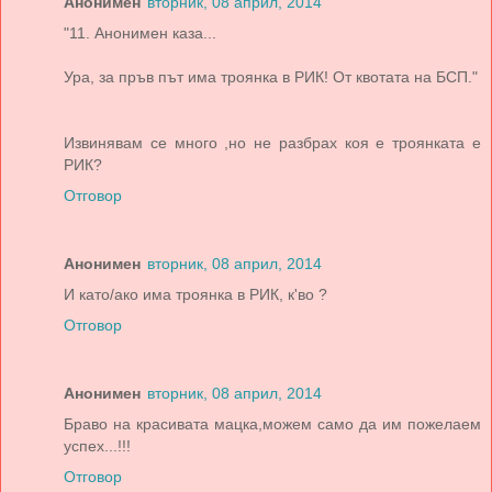
Анонимен
вторник, 08 април, 2014
"11. Анонимен каза...
Ура, за пръв път има троянка в РИК! От квотата на БСП."
Извинявам се много ,но не разбрах коя е троянката е
РИК?
Отговор
Анонимен
вторник, 08 април, 2014
И като/ако има троянка в РИК, к'во ?
Отговор
Анонимен
вторник, 08 април, 2014
Браво на красивата мацка,можем само да им пожелаем
успех...!!!
Отговор