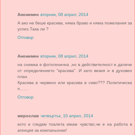
Анонимен
вторник, 08 април, 2014
А ако не беше красива, няма браво и няма пожелания за
успех.Така ли ?
Отговор
Анонимен
вторник, 08 април, 2014
на снимка е фотогенична ,но в действителност е далече
от определението "красива". И като визия и в духовен
план.
Красива в червено или красива в сиво??? Политическа
п.......
Отговор
мирослав
четвъртък, 10 април, 2014
кото и гледам тоалета имам чувство,че е на работа в
агенция за компаньонки!