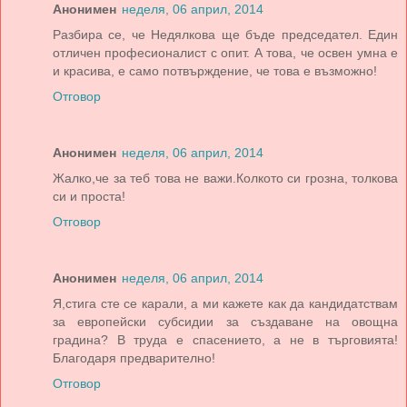
Анонимен
неделя, 06 април, 2014
Разбира се, че Недялкова ще бъде председател. Един
отличен професионалист с опит. А това, че освен умна е
и красива, е само потвърждение, че това е възможно!
Отговор
Анонимен
неделя, 06 април, 2014
Жалко,че за теб това не важи.Колкото си грозна, толкова
си и проста!
Отговор
Анонимен
неделя, 06 април, 2014
Я,стига сте се карали, а ми кажете как да кандидатствам
за европейски субсидии за създаване на овощна
градина? В труда е спасението, а не в търговията!
Благодаря предварително!
Отговор