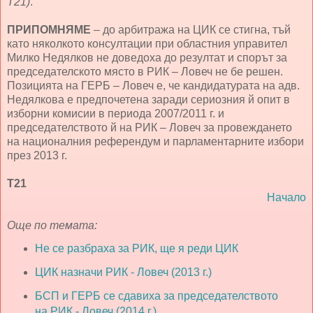
Т21)
.
ПРИПОМНЯМЕ
– до арбитража на ЦИК се стигна, тъй
като няколкото консултации при областния управител
Милко Недялков не доведоха до резултат и спорът за
председателското място в РИК – Ловеч не бе решен.
Позицията на ГЕРБ – Ловеч е, че кандидатурата на адв.
Недялкова е предпочетена заради сериозния й опит в
изборни комисии в периода 2007/2011 г. и
председателството й на РИК – Ловеч за провеждането
на националния референдум и парламентарните избори
през 2013 г.
Т21
Начало
Още по темата:
Не се разбраха за РИК, ще я реди ЦИК
ЦИК назначи РИК - Ловеч (2013 г.)
БСП и ГЕРБ се сдавиха за председателството
на РИК - Ловеч (2014 г.)