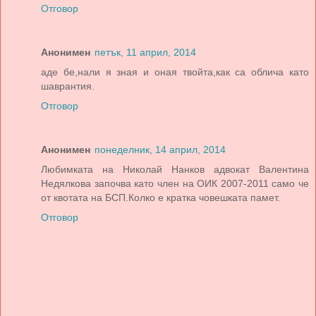
Отговор
Анонимен
петък, 11 април, 2014
аде бе,нали я зная и оная твойта,как са облича като
шаврантия.
Отговор
Анонимен
понеделник, 14 април, 2014
Любимката на Николай Нанков адвокат Валентина
Недялкова започва като член на ОИК 2007-2011 само че
от квотата на БСП.Колко е кратка човешката памет.
Отговор