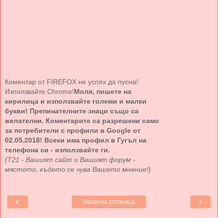
Коментар от FIREFOX не успях да пусна!
Използвайте Chrome!
Моля, пишете на
кирилица и използвайте големи и малки
букви! Препинателните знаци също са
желателни. Коментарите са разрешени само
за потребители с профили в Google от
02.05.2018! Всеки има профил в Гугъл на
телефона си - използвайте ги.
(Т21 - Вашият сайт и Вашият форум -
мястото, където се чува Вашето мнение!)
‹
›
Начална страница