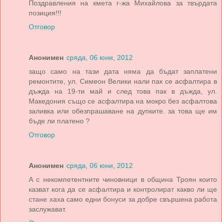
Поздравления на кмета г-жа Михайлова за твърдата
позиция!!!
Отговор
Анонимен
сряда, 06 юни, 2012
защо само на тази дата няма да бъдат заплатени
ремонтите, ул. Симеон Велики нали пак се асфалтира в
дъжда на 19-ти май и след това пак в дъжда, ул.
Македония също се асфалтира на мокро без асфалтова
заливка или обезпрашаване на дупките. за това ще им
бъде ли платено ?
Отговор
Анонимен
сряда, 06 юни, 2012
А с некомпетентните чиновници в община Троян които
казват кога да се асфалтира и контролират какво ли ще
стане хаха само едни бонуси за добре свършена работа
заслужават.