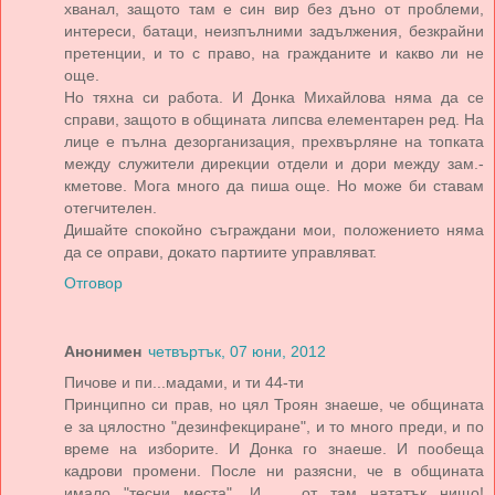
хванал, защото там е син вир без дъно от проблеми,
интереси, батаци, неизпълними задължения, безкрайни
претенции, и то с право, на гражданите и какво ли не
още.
Но тяхна си работа. И Донка Михайлова няма да се
справи, защото в общината липсва елементарен ред. На
лице е пълна дезорганизация, прехвърляне на топката
между служители дирекции отдели и дори между зам.-
кметове. Мога много да пиша още. Но може би ставам
отегчителен.
Дишайте спокойно съграждани мои, положението няма
да се оправи, докато партиите управляват.
Отговор
Анонимен
четвъртък, 07 юни, 2012
Пичове и пи...мадами, и ти 44-ти
Принципно си прав, но цял Троян знаеше, че общината
е за цялостно "дезинфекциране", и то много преди, и по
време на изборите. И Донка го знаеше. И пообеща
кадрови промени. После ни разясни, че в общината
имало "тесни места". И ... от там нататък нищо!