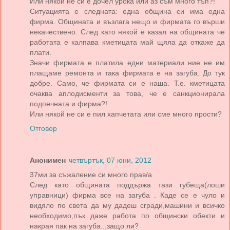
Или някой не си е дочел урока или аз съм много тъп?!
Ситуацията е следната: една община си има една
фирма. Общината и възлага нещо и фирмата го върши
некачествено. След като някой е казал на общината че
работата е калпава кметицата май щяла да откаже да
плати.
Значи фирмата е платила едни материали ние не им
плащаме ремонта и така фирмата е на загуба. До тук
добре. Само, че фирмата си е наша. Т.е. кметицата
очаква аплодисменти за това, че е санкционирала
подпечната и фирма?!
Или някой не си е пил хапчетата или сме много прости?
Отговор
Анонимен
четвъртък, 07 юни, 2012
37ми за съжаление си много прав/а
След като общината поддържа тази губеща(лоши
управници) фирма все на загуба . Каде се е чуло и
видяло по света да му дадеш сгради,машини и всичко
необходимо,пък даже работа по общински обекти и
накрая пак на загуба...защо ли?