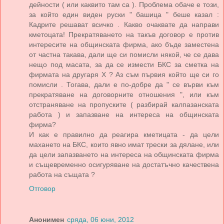
дейности ( или каквито там са ). Проблема обаче е този,
за който един виден руски " башица " беше казал :
Кадрите решават всичко . Какво очаквате да направи
кметоцата! Прекратяването на такъв договор е против
интересите на общинската фирма, ако бъде заместена
от частна такава, дали ще си помисли някой, че се дава
нещо под масата, за да се измести БКС за сметка на
фирмата на другаря Х ? Аз съм първия който ще си го
помисли . Тогава, дали е по-добре да " се върви към
прекратяване на договорните отношения ", или към
отстраняване на пропуските ( разбирай калпазанската
работа ) и запазване на интереса на общинската
фирма?
И как е правилно да реагира кметицата - да цели
махането на БКС, които явно имат трески за дялане, или
да цели запазването на интереса на общинската фирма
и същевременно осигуряване на достатъчно качествена
работа на същата ?
Отговор
Анонимен
сряда, 06 юни, 2012