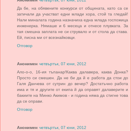
Анонимен
четвъртък, 07 юни, 2012
Да бе, на обявените конкурси от общината, като са се
затичали да участват едни млади хора, стой та гледай!
Нали миналата година назначиха една млада госпожица
инженерка. Нямаше и 6 месеца и отнесе плувката. За
тая смешна заплата не си струвало и от стола да става.
Ей, писна ми от всезнайковци.
Отговор
Анонимен
четвъртък, 07 юни, 2012
Ало-о-о, 16-ия тъпанар!Каква далавера, каква Донка?
Просто си смешен. Да не би да й е работа да стои до
Галя Данчева от сутрин до вечер? Достатъчно работа
има и тя и другите от екипа й да оправят далаверите и
бакиите на Минко Акимов - и година няма да стигне това
да се оправи.
Отговор
Анонимен
четвъртък, 07 юни, 2012