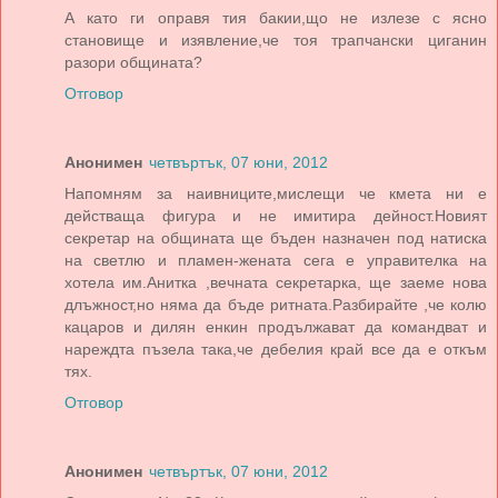
А като ги оправя тия бакии,що не излезе с ясно
становище и изявление,че тоя трапчански циганин
разори общината?
Отговор
Анонимен
четвъртък, 07 юни, 2012
Напомням за наивниците,мислещи че кмета ни е
действаща фигура и не имитира дейност.Новият
секретар на общината ще бъден назначен под натиска
на светлю и пламен-жената сега е управителка на
хотела им.Анитка ,вечната секретарка, ще заеме нова
длъжност,но няма да бъде ритната.Разбирайте ,че колю
кацаров и дилян енкин продължават да командват и
нареждта пъзела така,че дебелия край все да е откъм
тях.
Отговор
Анонимен
четвъртък, 07 юни, 2012