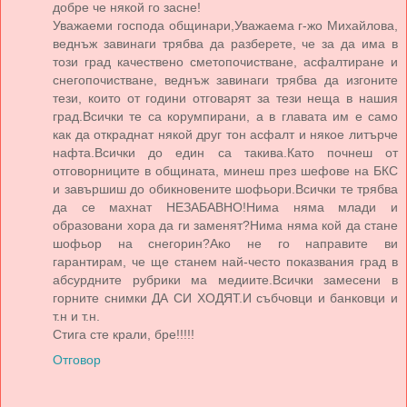
добре че някой го засне!
Уважаеми господа общинари,Уважаема г-жо Михайлова,
веднъж завинаги трябва да разберете, че за да има в
този град качествено сметопочистване, асфалтиране и
снегопочистване, веднъж завинаги трябва да изгоните
тези, които от години отговарят за тези неща в нашия
град.Всички те са корумпирани, а в главата им е само
как да откраднат някой друг тон асфалт и някое литърче
нафта.Всички до един са такива.Като почнеш от
отговорниците в общината, минеш през шефове на БКС
и завършиш до обикновените шофьори.Всички те трябва
да се махнат НЕЗАБАВНО!Нима няма млади и
образовани хора да ги заменят?Нима няма кой да стане
шофьор на снегорин?Ако не го направите ви
гарантирам, че ще станем най-често показвания град в
абсурдните рубрики ма медиите.Всички замесени в
горните снимки ДА СИ ХОДЯТ.И събчовци и банковци и
т.н и т.н.
Стига сте крали, бре!!!!!
Отговор