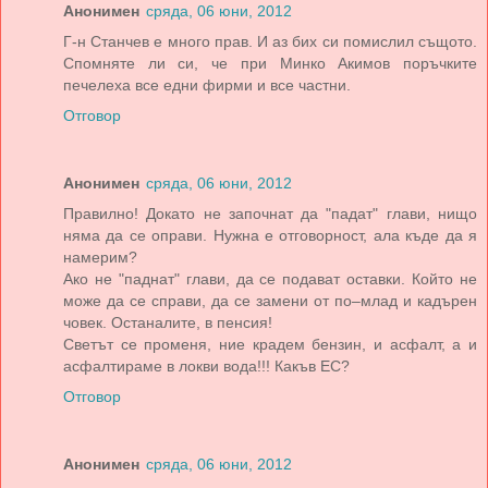
Анонимен
сряда, 06 юни, 2012
Г-н Станчев е много прав. И аз бих си помислил същото.
Спомняте ли си, че при Минко Акимов поръчките
печелеха все едни фирми и все частни.
Отговор
Анонимен
сряда, 06 юни, 2012
Правилно! Докато не започнат да "падат" глави, нищо
няма да се оправи. Нужна е отговорност, ала къде да я
намерим?
Ако не "паднат" глави, да се подават оставки. Който не
може да се справи, да се замени от по–млад и кадърен
човек. Останалите, в пенсия!
Светът се променя, ние крадем бензин, и асфалт, а и
асфалтираме в локви вода!!! Какъв ЕС?
Отговор
Анонимен
сряда, 06 юни, 2012