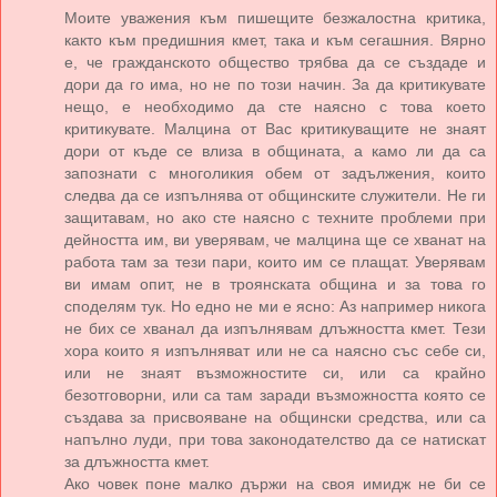
Моите уважения към пишещите безжалостна критика,
както към предишния кмет, така и към сегашния. Вярно
е, че гражданското общество трябва да се създаде и
дори да го има, но не по този начин. За да критикувате
нещо, е необходимо да сте наясно с това което
критикувате. Малцина от Вас критикуващите не знаят
дори от къде се влиза в общината, а камо ли да са
запознати с многоликия обем от задължения, които
следва да се изпълнява от общинските служители. Не ги
защитавам, но ако сте наясно с техните проблеми при
дейността им, ви уверявам, че малцина ще се хванат на
работа там за тези пари, които им се плащат. Уверявам
ви имам опит, не в троянската община и за това го
споделям тук. Но едно не ми е ясно: Аз например никога
не бих се хванал да изпълнявам длъжността кмет. Тези
хора които я изпълняват или не са наясно със себе си,
или не знаят възможностите си, или са крайно
безотговорни, или са там заради възможността която се
създава за присвояване на общински средства, или са
напълно луди, при това законодателство да се натискат
за длъжността кмет.
Ако човек поне малко държи на своя имидж не би се