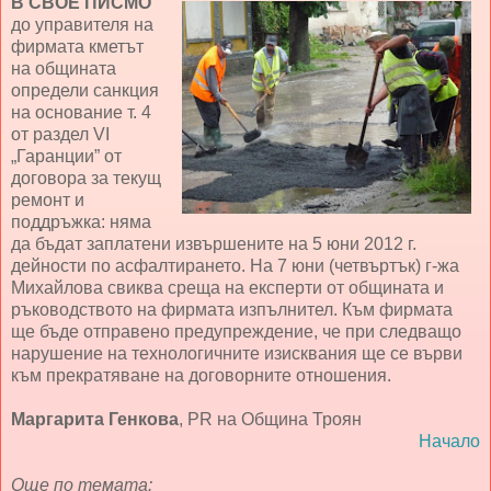
В СВОЕ ПИСМО
до управителя на
фирмата кметът
на общината
определи санкция
на основание т. 4
от раздел VІ
„Гаранции” от
договора за текущ
ремонт и
поддръжка: няма
да бъдат заплатени извършените на 5 юни 2012 г.
дейности по асфалтирането. На 7 юни (четвъртък) г-жа
Михайлова свиква среща на експерти от общината и
ръководството на фирмата изпълнител. Към фирмата
ще бъде отправено предупреждение, че при следващо
нарушение на технологичните изисквания ще се върви
към прекратяване на договорните отношения.
Маргарита Генкова
, PR на Община Троян
Начало
Още по темата: