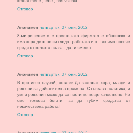
kradat mene , tebe , nas vsichki...
Отговор
Анонимен
четвъртък, 07 юни, 2012
8-ми,решението е просто,като фирмата е общинска и
има хора дето не си гледат работата и от тях има повече
вреди от колкото полза - да ги сменят.
Отговор
Анонимен
четвъртък, 07 юни, 2012
В противен случай, оставки.Да застанат хора, млади и
решени за действителна промяна. С гъвкава политика, и
умни решения може да се постигне нещо качествено. Не
сме толкова богати, за да губим средства от
некачествена работа!
Отговор