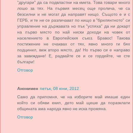
"другари" да са подвластни на кмета. Това говари много
лошо за тях. На първия месец още пролича, че са
безсилни и не могат да направят нищо. Същото е и с
ГЕРБ, и те не се различават по нищо в "брилянтното" си
управление на държавата но пък "успяха" да ни докарт
на първо място по най ниски доходи на човек от
населението в Европейския съюз. Бравос! Такова
постижение не очаквах от тях, явно много ги бях
подцинил, виж второ място, да! Но първо си е направо
за завиждане! Е, радвайте се и се гордейте, че сте
българи!
Отговор
Анонимен
петък, 08 юни, 2012
Само да припомня, че на изборите май имаше един
който си обяви екип, дето май щеше да поразклати
общината ама народа явно не иска промяна.
Отговор