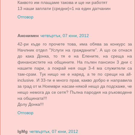
Каквото им плащаме такова и ще ни работят
13 наши заплати (средни)=1 на един датчанин
Отговор
Анонимен
четвъртък, 07 юни, 2012
42-ри къде го прочете това, има обява за конкурс за
Начлник отдел "Услуги на гражданите". А що се отнася
до кака Донка, то тя е на Елените, на среща на
финансистите на общините. На пълен пансион 3 дни с
нашите пари, а покрай нея още 3-4 ма служители са
там-срам. Тук нищо не е наред, а те по срещи на all-
inclusive. И 33-ти е много прав, какво добро е направила
за град от м.Ноември насам-някой нещо да подскаже, че
нещо немога да се сетя? Пълна пародия на ръководене
на общината!!!
Долу Донка!!!
Отговор
IgMg
четвъртък, 07 юни, 2012