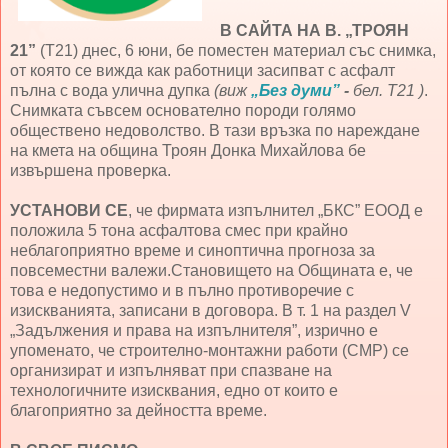
В САЙТА НА В. „ТРОЯН
21”
(Т21) днес, 6 юни, бе поместен материал със снимка,
от която се вижда как работници засипват с асфалт
пълна с вода улична дупка
(виж
„Без думи”
-
бел. Т21 )
.
Снимката съвсем основателно породи голямо
обществено недоволство. В тази връзка по нареждане
на кмета на община Троян Донка Михайлова бе
извършена проверка.
УСТАНОВИ СЕ
, че фирмата изпълнител „БКС” ЕООД е
положила 5 тона асфалтова смес при крайно
неблагоприятно време и синоптична прогноза за
повсеместни валежи.Становището на Общината е, че
това е недопустимо и в пълно противоречие с
изискванията, записани в договора. В т. 1 на раздел V
„Задължения и права на изпълнителя”, изрично е
упоменато, че строително-монтажни работи (СМР) се
организират и изпълняват при спазване на
технологичните изисквания, едно от които е
благоприятно за дейността време.