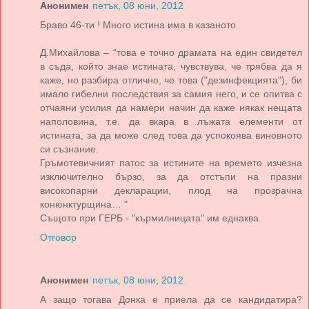
Анонимен
петък, 08 юни, 2012
Браво 46-ти ! Много истина има в казаното.
Д.Михайлова – “това е точно драмата на един свидетел
в съда, който знае истината, чувствува, че трябва да я
каже, но разбира отлично, че това ("дезинфекцията"), би
имало гибелни последствия за самия него, и се опитва с
отчаяни усилия да намери начин да каже някак нещата
наполовина, т.е. да вкара в лъжата елементи от
истината, за да може след това да успокоява виновното
си съзнание.
Гръмотевичният патос за истините на времето изчезнa
изключително бързо, за да отстъпи на празни
високопарни декларации, плод на прозрачна
конюнктурщина… "
Същото при ГЕРБ - "кърмилницата" им еднаква.
Отговор
Анонимен
петък, 08 юни, 2012
А защо тогава Донка е приела да се кандидатира?