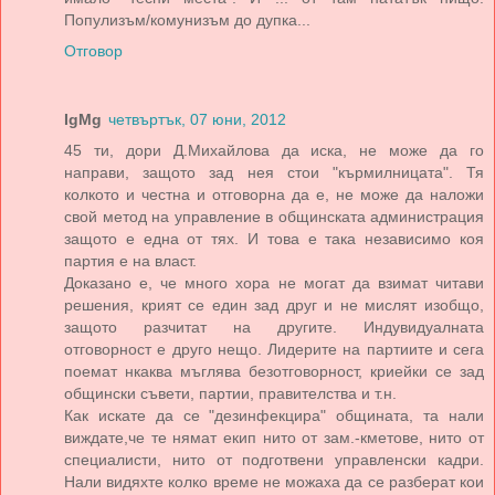
Популизъм/комунизъм до дупка...
Отговор
IgMg
четвъртък, 07 юни, 2012
45 ти, дори Д.Михайлова да иска, не може да го
направи, защото зад нея стои "кърмилницата". Тя
колкото и честна и отговорна да е, не може да наложи
свой метод на управление в общинската администрация
защото е една от тях. И това е така независимо коя
партия е на власт.
Доказано е, че много хора не могат да взимат читави
решения, крият се един зад друг и не мислят изобщо,
защото разчитат на другите. Индувидуалната
отговорност е друго нещо. Лидерите на партиите и сега
поемат нкаква мъглява безотговорност, криейки се зад
общински съвети, партии, правителства и т.н.
Как искате да се "дезинфекцира" общината, та нали
виждате,че те нямат екип нито от зам.-кметове, нито от
специалисти, нито от подготвени управленски кадри.
Нали видяхте колко време не можаха да се разберат кои