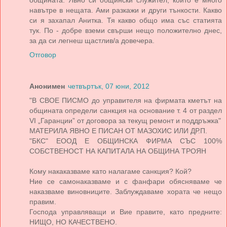
общината. Явно си общински служител, който е много
навътре в нещата. Ами разкажи и други тънкости. Какво
си я захапал Анитка. Тя какво общо има със статията
тук. По - добре вземи свърши нещо положително днес,
за да си легнеш щастлив/а довечера.
Отговор
Анонимен
четвъртък, 07 юни, 2012
"В СВОЕ ПИСМО до управителя на фирмата кметът на
общината определи санкция на основание т. 4 от раздел
VІ „Гаранции” от договора за текущ ремонт и поддръжка"
МАТЕРИЛА ЯВНО Е ПИСАН ОТ МАЗОХИС ИЛИ ДР.П.
"БКС" ЕООД Е ОБЩИНСКА ФИРМА СЪС 100%
СОБСТВЕНОСТ НА КАПИТАЛА НА ОБЩИНА ТРОЯН
Кому накаказваме като налагаме санкция? Кой?
Ние се самонаказваме и с фанфари обясняваме че
наказваме виновниците. Заблуждаваме хората че нещо
правим.
Господа управляващи и Вие правите, като предните:
НИЩО, НО КАЧЕСТВЕНО.