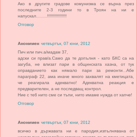
Ако в другите градове комунизма се върна през
последните 2-3 години то в Троян на ни е
напускал.........!!!!!!!!!!!!!!!!
Отговор
Анонимен
четвъртък, 07 юни, 2012
Пич или пич.а/мадам 37,
адски си прав/а.Само да те допълня - като БКС са на
загуба, не влизат пари в общинската хазна, от тук
оправданието как нямало пари за ремонти...Абе
параграф 22, ама иначе много захвалят на кметицата,
че реагирала адекватно! Адекватна реакция е
предварителен, а не последващ контрол.
Ние с теб нито сме си тъпи, нито имаме нужда от хапче!
Отговор
Анонимен
четвъртък, 07 юни, 2012
всичко в държавата ни е пародия,изпълнявана от