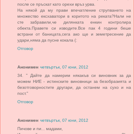
после се пръскат като орехи връз урва.
На някой да му прави впечатление струпването на
множество ексхаватори в коритото на реката?Нали не
сте забравили,че дилянката енкин контролира
обекта.Правете си изводите.Все пак 4 години беше
встрани от баницата,сега ако ще и земетресение да
удари,няма да пусне кокала (:
Отговор
Анонимен
четвъртък, 07 юни, 2012
34. " Дайте да намерим някакъв си виновник за да
можем НИЕ - истинските виновници за безобразията и
безотговорностите другари, да останем на сухо и на
пост."
Отговор
Анонимен
четвъртък, 07 юни, 2012
Пичове и пи... мадами,