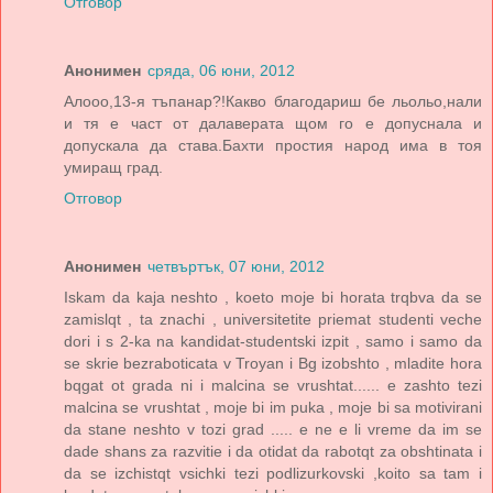
Отговор
Анонимен
сряда, 06 юни, 2012
Алооо,13-я тъпанар?!Какво благодариш бе льольо,нали
и тя е част от далаверата щом го е допуснала и
допускала да става.Бахти простия народ има в тоя
умиращ град.
Отговор
Анонимен
четвъртък, 07 юни, 2012
Iskam da kaja neshto , koeto moje bi horata trqbva da se
zamislqt , ta znachi , universitetite priemat studenti veche
dori i s 2-ka na kandidat-studentski izpit , samo i samo da
se skrie bezraboticata v Troyan i Bg izobshto , mladite hora
bqgat ot grada ni i malcina se vrushtat...... e zashto tezi
malcina se vrushtat , moje bi im puka , moje bi sa motivirani
da stane neshto v tozi grad ..... e ne e li vreme da im se
dade shans za razvitie i da otidat da rabotqt za obshtinata i
da se izchistqt vsichki tezi podlizurkovski ,koito sa tam i