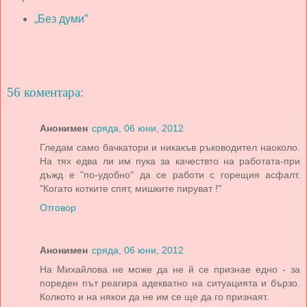
„Без думи”
56 коментара:
Анонимен
сряда, 06 юни, 2012
Гледам само бачкатори и никакъв ръководител наоколо.
На тях едва ли им пука за качествто на работата-при
дъжд е "по-удобно" да се работи с горещия асфалт.
"Когато котките спят, мишките пируват !"
Отговор
Анонимен
сряда, 06 юни, 2012
На Михайлова не може да не й се признае едно - за
пореден път реагира адекватно на ситуацията и бързо.
Колкото и на някои да не им се ще да го признаят.