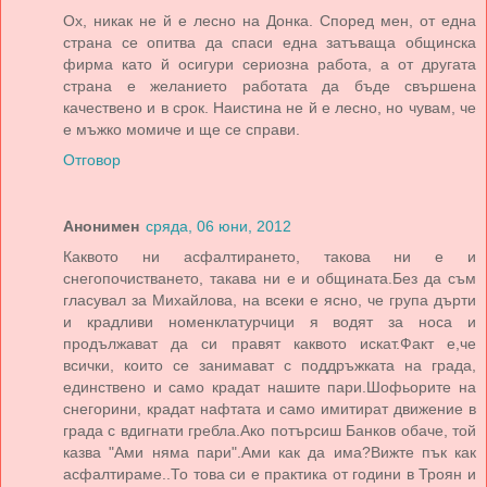
Ох, никак не й е лесно на Донка. Според мен, от една
страна се опитва да спаси една затъваща общинска
фирма като й осигури сериозна работа, а от другата
страна е желанието работата да бъде свършена
качествено и в срок. Наистина не й е лесно, но чувам, че
е мъжко момиче и ще се справи.
Отговор
Анонимен
сряда, 06 юни, 2012
Каквото ни асфалтирането, такова ни е и
снегопочистването, такава ни е и общината.Без да съм
гласувал за Михайлова, на всеки е ясно, че група дърти
и крадливи номенклатурчици я водят за носа и
продължават да си правят каквото искат.Факт е,че
всички, които се занимават с поддръжката на града,
единствено и само крадат нашите пари.Шофьорите на
снегорини, крадат нафтата и само имитират движение в
града с вдигнати гребла.Ако потърсиш Банков обаче, той
казва "Ами няма пари".Ами как да има?Вижте пък как
асфалтираме..То това си е практика от години в Троян и