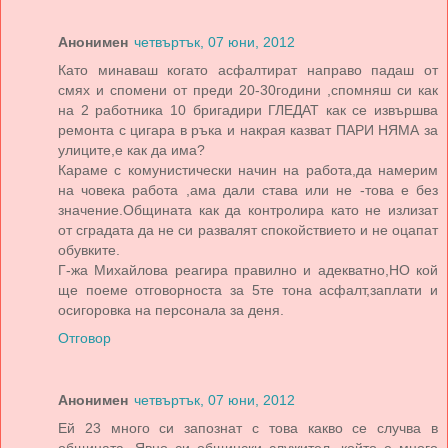
Анонимен
четвъртък, 07 юни, 2012
Като минаваш когато асфалтират направо падаш от
смях и спомени от преди 20-30години ,спомняш си как
на 2 работника 10 бригадири ГЛЕДАТ как се извършва
ремонта с цигара в ръка и накрая казват ПАРИ НЯМА за
улиците,е как да има?
Караме с комунистически начин на работа,да намерим
на човека работа ,ама дали става или не -това е без
значение.Общината как да контролира като не излизат
от сградата да не си развалят спокойствието и не оцапат
обувките.
Г-жа Михайлова реагира правилно и адекватно,НО кой
ще поеме отговорноста за 5те тона асфалт,заплати и
осигоровка на персонала за деня.
Отговор
Анонимен
четвъртък, 07 юни, 2012
Ей 23 много си запознат с това какво се случва в