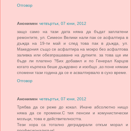
Отговор
Анонимен
четвъртък, 07 юни, 2012
защо само на тази дата няма да бъдат заплатени
ремонтите, ул. Симеон Велики нали пак се асфалтира в
дъжда на 19-ти май и след това пак в дъжда, ул.
Македония също се асфалтира на мокро без асфалтова
заливка или обезпрашаване на дупките. за това ще им
бъде ли платено ?Бих добавил и по Генерал Карцов
когато кърпеха беше дъждовно и изобщо ,аз поне нямам
спомени тази година да се е асвалтирвало в сухо време.
Отговор
Анонимен
четвъртък, 07 юни, 2012
Трябва да се реже до кокал. Иначе абсолютно нищо
няма да се промени.С тия пенсии и комунистически
мозъци, това е действителността.
Тези хора са тотално деградирали откъм морал и
професионализъм!