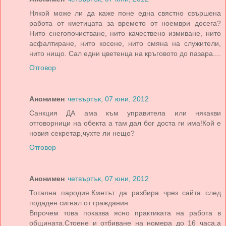
Някой може ли да каже поне една свястно свършена
работа от кметицата за времето от ноември досега?
Нито снегопочистване, нито качествено измиване, нито
асфалтиране, нито косене, нито смяна на служители,
нито нищо. Сал едни цветенца на кръговото до пазара....
Отговор
Анонимен
четвъртък, 07 юни, 2012
Санкция ДА ама към управитела или някакви
отговорници на обекта а там дал бог доста ги има!Кой е
новия секретар,чухте ли нещо?
Отговор
Анонимен
четвъртък, 07 юни, 2012
Тотална пародия.Кметът да разбира чрез сайта след
подаден сигнал от гражданин.
Впрочем това показва ясно практиката на работа в
общината.Стоене и отбиване на номера до 16 часа,а