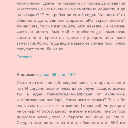
Чакай, чакай, Донке, че граждани ли трябва да следят за
качеството на изпълнение на ремонтните дейности и да
ви сезират??? Не трябва ли някой виден "капацитет" от
Общината да следи как фирмата БКС върши работа?
Хайде сега, ти си изми ръцете, като наказваш и излизаш
чиста от играта...Ама май е трябвало да наминаваш
самата ти от време на време по улиците, или твоят
заместник Колю, та да видите какво се случва там. Голям
популист си ти, Донке ле!
Отговор
Анонимен
сряда, 06 юни, 2012
Откакто го има тоя сайт сигурно пиша за втори или трети
път. И сигурно повече няма да се случи. Защото всичко
тук е една трагикомедия-написана от анонимни,
комплексирани злобари. Какво искате всички? То не бе
оплюване на всеки и на всичко. Голям вой, че улиците
не се кърпят бързо, макар че всеки е наясно, че при този
дъждовен месец това с бързото не може да стане.
Сигурен съм, че на хората и от общината и от БКС им