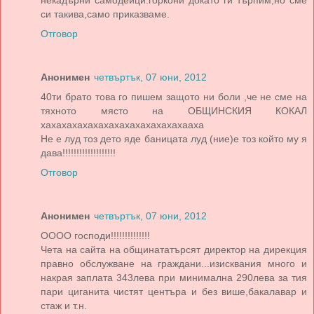
некадърни самодейци.горкони докато ги търпим,но сме
си такива,само приказваме.
Отговор
Анонимен
четвъртък, 07 юни, 2012
40ти брато това го пишем защото ни боли ,че не сме на
тяхното място на ОБЩИНСКИЯ КОКАЛ
хахахахахахахахахахахахахахааха
Не е луд тоз дето яде баницата луд (ние)е тоз който му я
дава!!!!!!!!!!!!!!!!!!!
Отговор
Анонимен
четвъртък, 07 юни, 2012
ОООО господи!!!!!!!!!!!!!!
Чета на сайта на общинататърсят директор на дирекция
правно обслужване на граждани...изисквания много и
накрая заплата 343лева при минимална 290лева за тия
пари циганита чистят центъра и без више,бакалавар и
стаж и т.н.