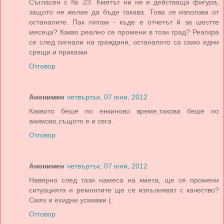
Съгласен с № 23. Кметът ни не е действаща фигура,
защото не желае да бъде такава. Това се използва от
останалите. Пак питам - къде е отчетът й за шестте
месеца? Какво реално се промени в този град? Реагира
се след сигнали на граждани, останалото са само едни
срещи и приказки.
Отговор
Анонимен
четвъртък, 07 юни, 2012
Каквото беше по енкиново време,такова беше по
акимово,същото е и сега.
Отговор
Анонимен
четвъртък, 07 юни, 2012
Навярно след тази намеса на кмета, ще се промени
ситуацията и ремонтите ще се изпълняват с качество?
Смях и ехидни усмивки (:
Отговор