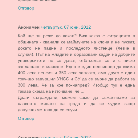
Отговор
Анонимен
четвъртък, 07 юни, 2012
Кой ще ти реже до кокал? Виж каква е ситуацията в
общината - хванали се маймуните на клона и не пускат,
докато не падне и последното листенце (левче в
случая). Път на младите и образовани кадри на добрите
университети не се дават, отблъскват се и с ниско
заплащане и мачкане. Едно е един пенсионер да взима
400 лева пенсия и 350 лева заплата, ама друго е един
току-що завършил УНСС и СУ да се върне да работи за
300 лева. Че за кое по-напред? Изобщо тук е една
такава схема на източване, че ...
Драги съграждани, можем само да съжаляваме за
славното минало на града и да се чудим защо
допуснахме това да се случи.
Отговор
Анонимен
четвъртък, 07 юни, 2012