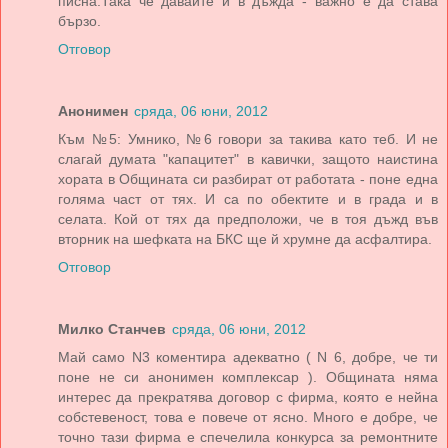
писна.Така че давайте и в дъжда - важно е да става
бързо.
Отговор
Анонимен
сряда, 06 юни, 2012
Към №5: Умнико, №6 говори за такива като теб. И не
слагай думата "капацитет" в кавички, защото наистина
хората в Общината си разбират от работата - поне една
голяма част от тях. И са по обектите и в града и в
селата. Кой от тях да предположи, че в тоя дъжд във
вторник на шефката на БКС ще й хрумне да асфалтира.
Отговор
Милко Станчев
сряда, 06 юни, 2012
Май само N3 коментира адекватно ( N 6, добре, че ти
поне не си анонимен комплексар ). Общината няма
интерес да прекратява договор с фирма, която е нейна
собстевеност, това е повече от ясно. Много е добре, че
точно тази фирма е спечелила конкурса за ремонтните