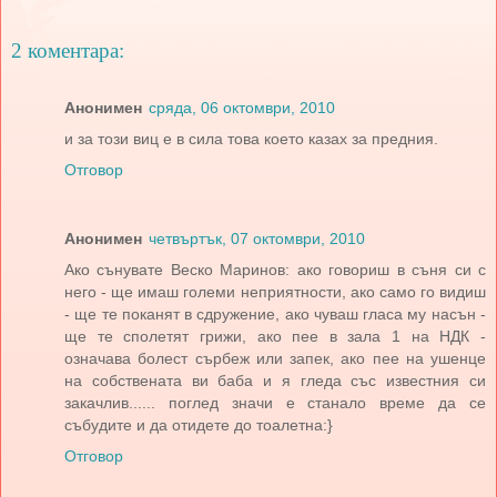
2 коментара:
Анонимен
сряда, 06 октомври, 2010
и за този виц е в сила това което казах за предния.
Отговор
Анонимен
четвъртък, 07 октомври, 2010
Ако сънувате Веско Маринов: ако говориш в съня си с
него - ще имаш големи неприятности, ако само го видиш
- ще те поканят в сдружение, ако чуваш гласа му насън -
ще те сполетят грижи, ако пее в зала 1 на НДК -
означава болест сърбеж или запек, ако пее на ушенце
на собствената ви баба и я гледа със известния си
закачлив...... поглед значи е станало време да се
събудите и да отидете до тоалетна:}
Отговор