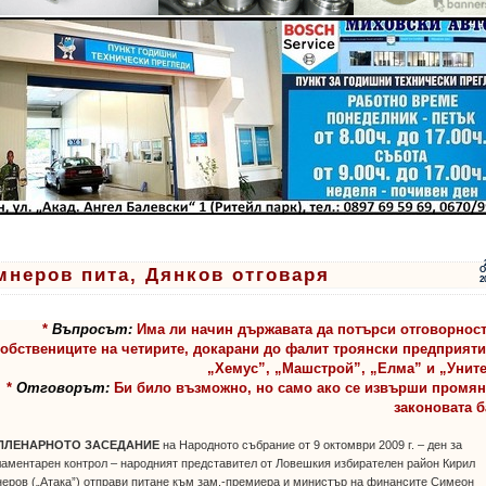
мнеров пита, Дянков отговаря
О
2
*
Въпросът:
Има ли начин държавата да потърси отговорност
обствениците на четирите, докарани до фалит троянски предприяти
„Хемус”, „Машстрой”, „Елма” и „Унит
*
Отговорът:
Би било възможно, но само ако се извърши промян
законовата б
ПЛЕНАРНОТО ЗАСЕДАНИЕ
на Народното събрание от 9 октомври 2009 г. – ден за
аментарен контрол – народният представител от Ловешкия избирателен район Кирил
еров („Атака”) отправи питане към зам.-премиера и министър на финансите Симеон