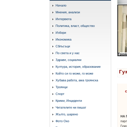
Начало
Мнения, анализи
Интервюта
Политика, власт, общество
Избори
Икономика
Сблъсъци
По света и у нас
Здраве, социални
Култура, история, образование
Гу
Който си го може, го може
Хубава работа, ама троянска
Троянци
с
Спорт
Крими, Инциденти
Читателите ни пишат
Жълто, шарено
НА 
парл
Фото Око
Гумн