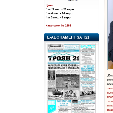
Цени:
*
за 12 мес.
- 25 евро
*
за 6 мес.
- 14 евро
* за 3 мес. - 9 евро
Каталожен № 2282
Е-АБОНАМЕНТ ЗА Т21
„Елм
купу
близ
запо
пост
прод
този
имах
Ваши