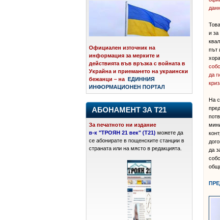
данн
Това
и за
квал
Официален източник на
път 
информация за мерките и
хора
действията във връзка с войната в
собс
Украйна и приемането на украински
да г
бежанци – на
ЕДИННИЯ
криз
ИНФОРМАЦИОНЕН ПОРТАЛ
На с
пред
АБОНАМЕНТ ЗА Т21
потв
мини
За печатното ни издание
в-к "ТРОЯН 21 век" (Т21)
можете да
конт
се абонирате в пощенските станции в
дого
страната или на място в редакцията.
да з
собс
общи
ПРЕ