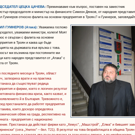
ДСЕДАТЕЛ ЦЕЦКА ЦАЧЕВА:
Преминаваме към въпрос, поставен на заместник
стър-председателя и министър на финансите Симеон Дянков, от народния представи
л Гумнеров относно фалита на основни предприятия в Троян.Г-н Гумнеров, заповядайт
ИЛ ГУМНЕРОВ (Атака):
Уважаема госпожо
седател, уважаеми министри, колеги! Моят
ос е свързан с фалита на основни
приятия в Троян и каква ще бъде
цията на държавата във връзка с това.
осът ми възникна при постоянните ми
и като народен представител от „Атака” с
та от Троян.
 последните месеци в Троян, област
ч, затвориха врати и на практика
станаха да съществуват редица
приятия и фирми, което е логичен резултат
ветовната финансова криза, както казват, и
роявлението й в България. Тревожното е,
ред престаналите да работят предприятия
 такива, които доскоро определяха
омическия облик на града, респективно на
ната - предприятия с национално
ение. Престанаха да действат фирми като „Хемус”, „Машстрой”, „Елма” и бившият зав
рненски” (сега „Унитех” – бел. Т21). В резултат на това безработицата в община Троян
иални данни е станала два пъти по-висока за този кратък период, а по неофициални