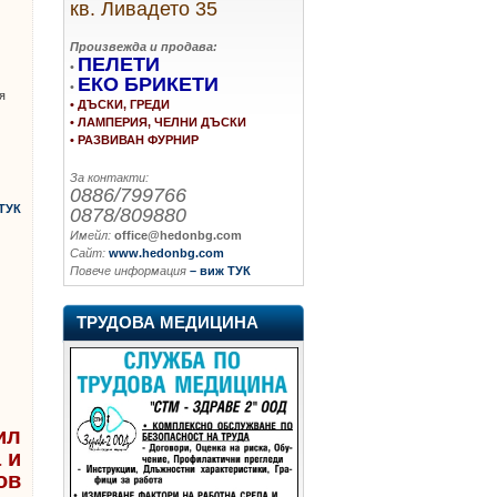
кв. Ливадето 35
Произвежда и продава:
ПЕЛЕТИ
•
ЕКО БРИКЕТИ
•
я
• ДЪСКИ, ГРЕДИ
• ЛАМПЕРИЯ, ЧЕЛНИ ДЪСКИ
• РАЗВИВАН ФУРНИР
За контакти:
0886/799766
ТУК
0878/809880
Имейл:
office@hedonbg.com
Сайт:
www.hedonbg.com
Повече информация
– виж ТУК
ТРУДОВА МЕДИЦИНА
ил
 и
ов