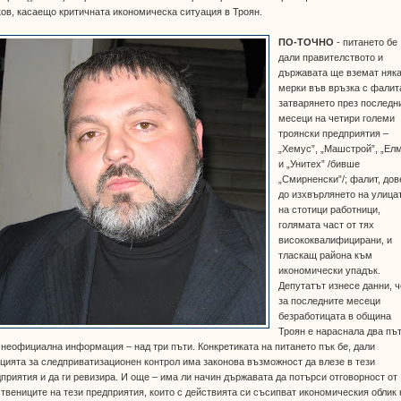
ов, касаещо критичната икономическа ситуация в Троян.
ПО-ТОЧНО
- питането бе
дали правителството и
държавата ще вземат няк
мерки във връзка с фалит
затварянето през последн
месеци на четири големи
троянски предприятия –
„Хемус”, „Машстрой”, „Ел
и „Унитех” /бивше
„Смирненски”/; фалит, дов
до изхвърлянето на улица
на стотици работници,
голямата част от тях
висококвалифицирани, и
тласкащ района към
икономически упадък.
Депутатът изнесе данни, ч
за последните месеци
безработицата в община
Троян е нараснала два път
 неофициална информация – над три пъти. Конкретиката на питането пък бе, дали
цията за следприватизационен контрол има законова възможност да влезе в тези
приятия и да ги ревизира. И още – има ли начин държавата да потърси отговорност от
твениците на тези предприятия, които с действията си съсипват икономическия облик 