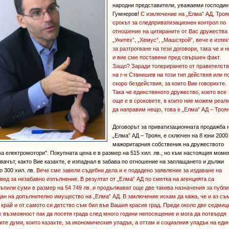
народни представители, уважаеми господин
Гумнеров!
С изключение на „Елма” АД, Троя
срокът за следприватизационен контрол по
отношение на цитираните от Вас дружества
„Унитех”, „Хемус”, „Машстрой”, вече е изте
за разтрогване на тези договори, така че и н
и вие сме поставени пред свършен факт.
Защо? Заради толерирането от правителст
на г-н Станишев на този тип действия или п
скоро бездействия, за които Вие говорихте.
Така че единственото дружество, което все
още е в сроковете, в които ние можем реал
да направим нещо, това е „Елма” АД – Троя
Договорът за приватизационната продажба 
„Елма” АД – Троян, е сключен на 8 юни 2000 
мажоритарния собственик на дружеството
а електромотори”. Покупната цена е в размер на 515 хил. лв., но към настоящия моме
вачът, както Вие казахте, е изпаднал в забава по отношение на заплащането и дължи
о 300 хил. лв.
Вече сме завели съдебни дела и е подадено заявление за издаване на
вед за незабавно изпълнение. В резултат от „Елма” АД по сметка на агенцията са
ъпили суми в размер на 54 749 лв. и продължават още две такива назначения за публ
ан на допълнително имущество на „Елма” АД.
В заключение искам да кажа, че и аз съ
 край и от самото си детство съм бил във Вашия красив град. Преди около две седмиц
 възможност пак да посетя града след много години непосещение и мога да потвърдя
те думи, които казахте, за икономическия упадък, а оттам и социалния упадък на еди