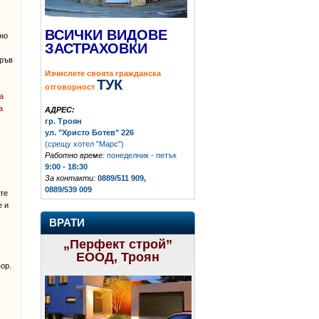
ВСИЧКИ ВИДОВЕ
 но
ЗАСТРАХОВКИ
пръв
,
Изчислете своята гражданска
ТУК
отговорност
а
а
АДРЕС:
гр. Троян
ул. "Христо Ботев" 226
(срещу хотел "Марс")
Работно време:
понеделник - петък
9:00 - 18:30
За контакти:
0889/511 909,
0889/539 009
ите
е и
ВРАТИ
„Перфект строй”
ЕООД, Троян
ор.