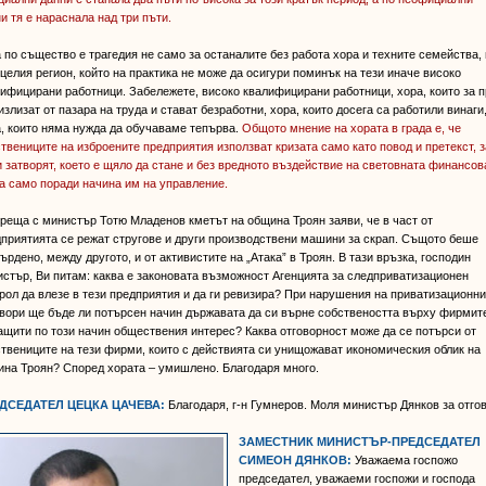
и тя е нараснала над три пъти.
 по същество е трагедия не само за останалите без работа хора и техните семейства,
 целия регион, който на практика не може да осигури поминък на тези иначе високо
ифицирани работници. Забележете, високо квалифицирани работници, хора, които за 
излизат от пазара на труда и стават безработни, хора, които досега са работили винаги
, които няма нужда да обучаваме тепърва.
Общото мнение на хората в града е, че
твениците на изброените предприятия използват кризата само като повод и претекст, з
и затворят, което е щяло да стане и без вредното въздействие на световната финансов
а само поради начина им на управление.
реща с министър Тотю Младенов кметът на община Троян заяви, че в част от
приятията се режат стругове и други производствени машини за скрап. Същото беше
ърдено, между другото, и от активистите на „Атака” в Троян. В тази връзка, господин
стър, Ви питам: каква е законовата възможност Агенцията за следприватизационен
рол да влезе в тези предприятия и да ги ревизира? При нарушения на приватизационн
вори ще бъде ли потърсен начин държавата да си върне собствеността върху фирмит
ащити по този начин обществения интерес? Каква отговорност може да се потърси от
твениците на тези фирми, които с действията си унищожават икономическия облик на
на Троян? Според хората – умишлено. Благодаря много.
ДСЕДАТЕЛ ЦЕЦКА ЦАЧЕВА:
Благодаря, г-н Гумнеров. Моля министър Дянков за отгов
ЗАМЕСТНИК МИНИСТЪР-ПРЕДСЕДАТЕЛ
СИМЕОН ДЯНКОВ:
Уважаема госпожо
председател, уважаеми госпожи и господа