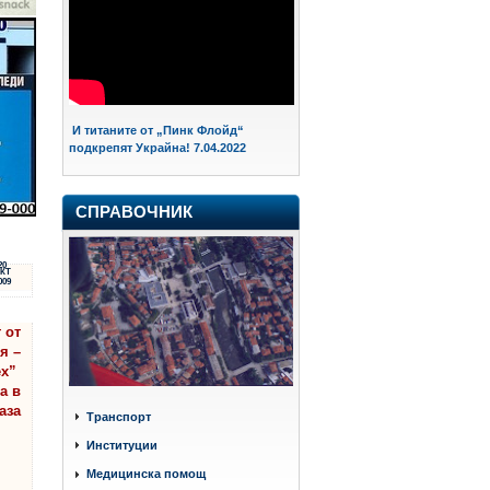
И титаните от „Пинк Флойд“
подкрепят Украйна! 7.04.2022
СПРАВОЧНИК
20
КТ
009
 от
я –
ех”
а в
аза
Транспорт
Институции
Медицинска помощ