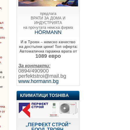
н,
предлага
ВРАТИ ЗА ДОМА И
ИНДУСТРИЯТА
къл
на прочутата немска фирма
ие,
HÖRMANN
вото
И в Троян – немско качество
о-
на достъпни цени!
Топ оферта:
Автоматична гаражна врата от
1089 евро
но
н
.
За контакти:
0894/490900
на
perfektstroi@mail.bg
г. с
www.hormann.bg
нт
КЛИМАТИЦИ TOSHIBA
ична
м от
и
„ПЕРФЕКТ СТРОЙ“
н
ЕООД, ТРОЯН