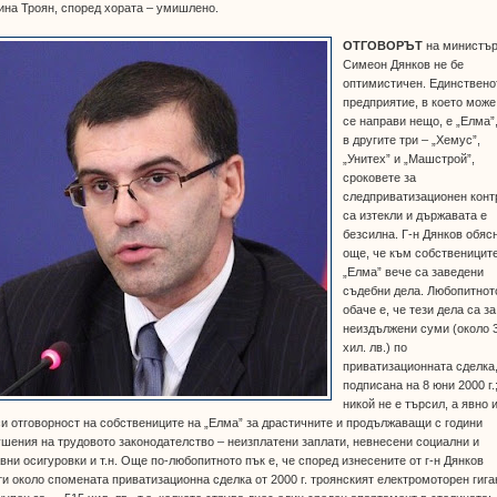
на Троян, според хората – умишлено.
ОТГОВОРЪТ
на министъ
Симеон Дянков не бе
оптимистичен. Единствено
предприятие, в което може
се направи нещо, е „Елма”,
в другите три – „Хемус”,
„Унитех” и „Машстрой”,
сроковете за
следприватизационен конт
са изтекли и държавата е
безсилна. Г-н Дянков обяс
още, че към собственицит
„Елма” вече са заведени
съдебни дела. Любопитнот
обаче е, че тези дела са за
неиздължени суми (около 
хил. лв.) по
приватизационната сделка
подписана на 8 юни 2000 г.;
никой не е търсил, а явно 
и отговорност на собствениците на „Елма” за драстичните и продължаващи с години
шения на трудовото законодателство – неизплатени заплати, невнесени социални и
вни осигуровки и т.н. Още по-любопитното пък е, че според изнесените от г-н Дянков
и около спомената приватизационна сделка от 2000 г. троянският електромоторен гига