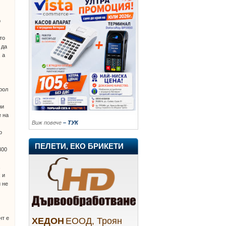
р
то
 да
 а
рол
ни
е на
Виж повече
– ТУК
о
ПЕЛЕТИ, ЕКО БРИКЕТИ
300
,
 и
и не
нт е
ХЕДОН
ЕООД, Троян