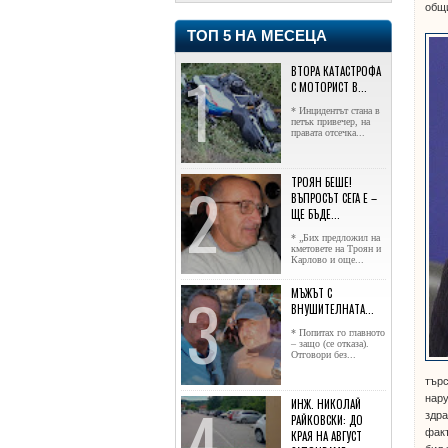
общи
ТОП 5 НА МЕСЕЦА
ВТОРА КАТАСТРОФА
С МОТОРИСТ В...
* Инцидентът стана в
петък привечер, на
правата отсечка...
ТРОЯН БЕШЕ!
ВЪПРОСЪТ СЕГА Е –
ЩЕ БЪДЕ...
* „Бих предложил на
кметовете на Троян и
Карлово и още...
МЪЖЪТ С
ВНУШИТЕЛНАТА...
* Попитах го главното
– защо (се отказа).
Отговори без...
търс
нару
ИНЖ. НИКОЛАЙ
здра
РАЙКОВСКИ: ДО
факт
КРАЯ НА АВГУСТ