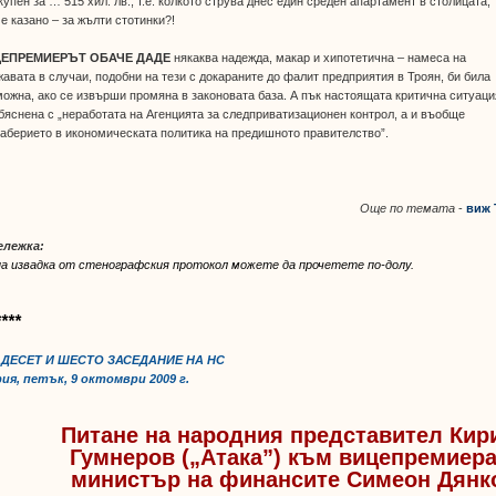
купен за … 515 хил. лв., т.е. колкото струва днес един среден апартамент в столицата;
е казано – за жълти стотинки?!
ЕПРЕМИЕРЪТ ОБАЧЕ ДАДЕ
някаква надежда, макар и хипотетична – намеса на
авата в случаи, подобни на тези с докараните до фалит предприятия в Троян, би била
ожна, ако се извърши промяна в законовата база. А пък настоящата критична ситуаци
бяснена с „неработата на Агенцията за следприватизационен контрол, а и въобще
аберието в икономическата политика на предишното правителство”.
Още по темата
-
виж 
ележка:
на извадка от стенографския протокол можете да прочетете по-долу.
****
ДЕСЕТ И ШЕСТО ЗАСЕДАНИЕ НА НС
ия, петък, 9 октомври 2009 г.
Питане на народния представител Кир
Гумнеров („Атака”) към вицепремиера
министър на финансите Симеон Дянк