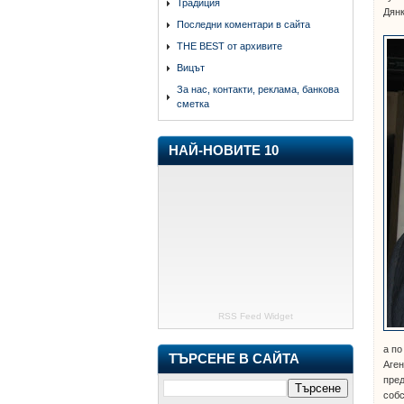
Традиция
Дянк
Последни коментари в сайта
THE BEST от архивите
Вицът
За нас, контакти, реклама, банкова
сметка
НАЙ-НОВИТЕ 10
RSS Feed Widget
а по
ТЪРСЕНЕ В САЙТА
Аген
пред
собс