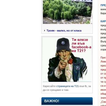
ПРЕ
мини
Кири
КИР
пред
въпр
Троян - малко, но от класа
пред
реак
Въпр
срещ
хора
През
Лове
пре
пред
от с
от п
че с
са и
Харесайте
страницата на Т21
във fb, за
икон
да се срещаме и там.
общи
знач
ВАЖНО!
„Сми
офиц