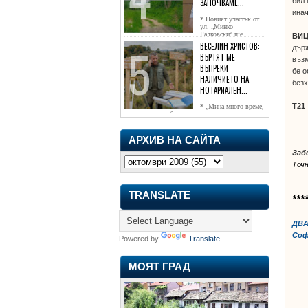
бил 
ЗАПОЧВАМЕ...
инач
* Новият участък от
ул. „Минко
Радковски“ ще
ВИЦ
достигне жк...
ВЕСЕЛИН ХРИСТОВ:
държ
ВЪРТЯТ МЕ
възм
ВЪПРЕКИ
бе о
НАЛИЧИЕТО НА
безх
НОТАРИАЛЕН...
Т21
* „Мина много време,
чаках го да се обади, но нищо не...
АРХИВ НА САЙТА
Заб
Точ
TRANSLATE
***
ДВА
Соф
Powered by
Translate
МОЯТ ГРАД