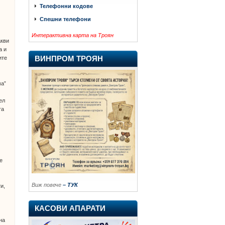
Телефонни кодове
Спешни телефони
Интерактивна карта на Троян
акви
а и
ите
ВИНПРОМ ТРОЯН
ма”
ел
та
е
Виж повече
– ТУК
и,
КАСОВИ АПАРАТИ
на