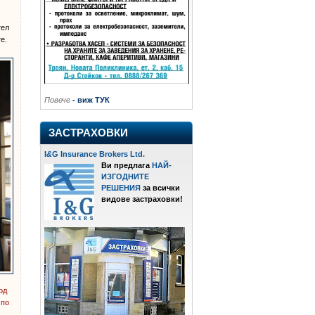
тел
е.
Повече
- виж ТУК
ЗАСТРАХОВКИ
I
&
G Insurance Brokers Ltd.
Ви предлага
НАЙ-
ИЗГОДНИТЕ
РЕШЕНИЯ
за всички
видове застраховки!
од
 по