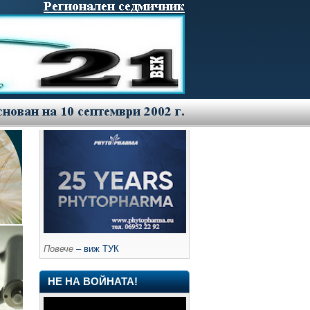
Повече
– виж ТУК
НЕ НА ВОЙНАТА!