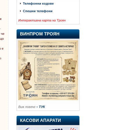
Телефонни кодове
Спешни телефони
–
я
Интерактивна карта на Троян
е
ВИНПРОМ ТРОЯН
 че
ищо
о е
т
с
Виж повече
– ТУК
КАСОВИ АПАРАТИ