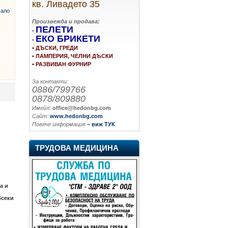
кв. Ливадето 35
ало
Произвежда и продава:
ПЕЛЕТИ
•
ЕКО БРИКЕТИ
•
• ДЪСКИ, ГРЕДИ
• ЛАМПЕРИЯ, ЧЕЛНИ ДЪСКИ
• РАЗВИВАН ФУРНИР
За контакти:
0886/799766
0878/809880
Имейл:
office@hedonbg.com
Сайт:
www.hedonbg.com
Повече информация
– виж ТУК
ТРУДОВА МЕДИЦИНА
а и
Всеки