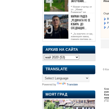
ЗАПОЧВАМЕ...
Ива
* Новият участък от
ул. „Минко
Радковски“ ще
Още
достигне жк...
МАРИАН РАДЕВ:
В
„РОДИНАТА НЕ СЕ
Р
ИЗБИРА. ДО
„
СЛЕДВАЩИЯ...
* „За повечето от нас,
живеещите навън,
главната причина да...
АРХИВ НА САЙТА
TRANSLATE
0 Ко
Powered by
Translate
Ком
изп
МОЯТ ГРАД
Ком
има
(Т2