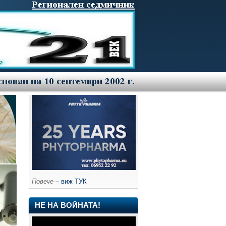
Повече
– виж ТУК
НЕ НА ВОЙНАТА!