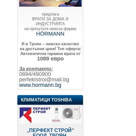
предлага
ВРАТИ ЗА ДОМА И
ИНДУСТРИЯТА
на прочутата немска фирма
HÖRMANN
И в Троян – немско качество
на достъпни цени!
Топ оферта:
Автоматична гаражна врата от
1089 евро
За контакти:
0894/490900
perfektstroi@mail.bg
www.hormann.bg
КЛИМАТИЦИ TOSHIBA
„ПЕРФЕКТ СТРОЙ“
ЕООД, ТРОЯН