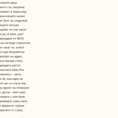
ланите деца.
овете със пищялки
оряват в парка ред.
оранчовците малки
ат бунт за сладолед!
ниците матура
ържат по нов закон.
 да се вика „ура“
нареждане от МОН.
ки изгледи страхотни!
те чакат те, излез!
о хора безработни
енуват на адрес.
ата багажи стяга.
деждата расте!
метлата баба Яга
оволка е - мете.
 би, ала едва ли
ко ще се случи пак.
р фронт на генерали!
, десни - бият крак.
ниците с али-бали
извикват само смях.
т фирмите чували
мрелите от страх.