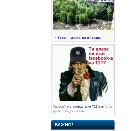
Троян - малко, но от класа
Харесайте
страницата на Т21
във fb, за
да се срещаме и там.
ВАЖНО!