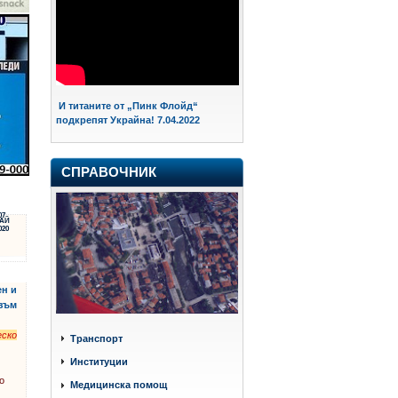
И титаните от „Пинк Флойд“
подкрепят Украйна! 7.04.2022
СПРАВОЧНИК
07
АЙ
020
ен и
зъм
ско
Транспорт
Институции
о
Медицинска помощ