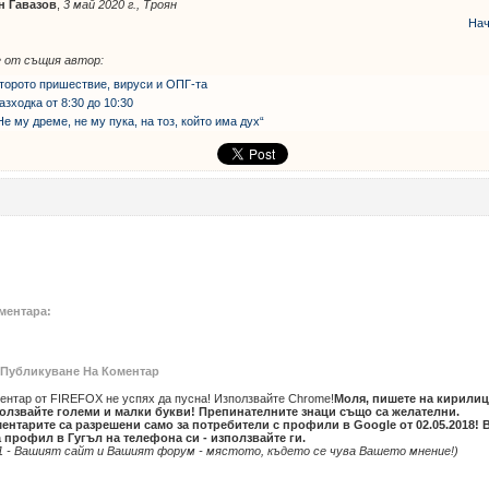
н Гавазов
,
3 май 2020 г., Троян
Нач
 от същия автор:
торото пришествие, вируси и ОПГ-та
азходка от 8:30 до 10:30
Не му дреме, не му пука, на тоз, който има дух“
ментара:
Публикуване На Коментар
ентар от FIREFOX не успях да пусна! Използвайте Chrome!
Моля, пишете на кирилиц
олзвайте големи и малки букви! Препинателните знаци също са желателни.
ентарите са разрешени само за потребители с профили в Google от 02.05.2018! 
 профил в Гугъл на телефона си - използвайте ги.
1 - Вашият сайт и Вашият форум - мястото, където се чува Вашето мнение!)