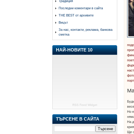
Традиция
Последни коментари в сайта
THE BEST от архивите
Вицът
За нас, контакти, реклама, банкова
сметка
подо
НАЙ-НОВИТЕ 10
проп
фина
поет
фир
наст
фото
порт
М
Буди
RSS Feed Widget
весе
Но е
няма
ТЪРСЕНЕ В САЙТА
На 
крия
Ще 