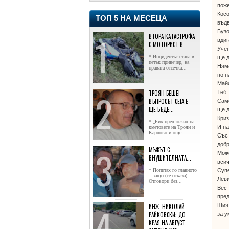
поже
Кос
ТОП 5 НА МЕСЕЦА
въдв
Буз
ВТОРА КАТАСТРОФА
вдиг
С МОТОРИСТ В...
Уче
* Инцидентът стана в
ще д
петък привечер, на
Няма
правата отсечка...
по 
Майс
Теб 
ТРОЯН БЕШЕ!
ВЪПРОСЪТ СЕГА Е –
Сам
ЩЕ БЪДЕ...
ще д
Криз
* „Бих предложил на
И на
кметовете на Троян и
Карлово и още...
Със 
добр
МЪЖЪТ С
Може
ВНУШИТЕЛНАТА...
всич
Супе
* Попитах го главното
– защо (се отказа).
Леви
Отговори без...
Вест
пред
Шия
ИНЖ. НИКОЛАЙ
за у
РАЙКОВСКИ: ДО
КРАЯ НА АВГУСТ