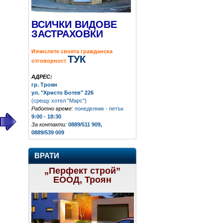
ВСИЧКИ ВИДОВЕ
ЗАСТРАХОВКИ
Изчислете своята гражданска
ТУК
отговорност
АДРЕС:
гр. Троян
ул. "Христо Ботев" 226
(срещу хотел "Марс")
Работно време:
понеделник - петък
9:00 - 18:30
За контакти:
0889/511 909,
0889/539 009
ВРАТИ
„Перфект строй”
ЕООД, Троян