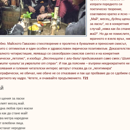
изпрати поредното си
поетическо творение,
озаглавено кратко и ясно 
„Май“, месец
„будещ щени
за ласки“
, но в конкретния
случай
„няма как да стан
май!“
. Но да не помислите,
мрачното е взело връх, н
бно. Майското Гавазово стихотворение е пролетно в буквалния и преносния смисъл,
ито с оптимизъм и един особен и здравословен лирически позитивизъм. Доказателств
лното четиристишие, явяващо се своеобразен смислов синтез и на конкретния
ически „летопис“, и изобщо:
„Вестниците с али-бали/ предизвикват само смях./ Шия
мите чували/ за умрелите от страх“
. И пак да поясним – въпреки нееднократните ни
оявания и големия читателски интерес авторът отказва да се „легитимира“
графически, не обичал, ние обаче не се отказваме и пак ще пробваме да се сдобием 
ретното му кадро. Четете, и очаквайте продължението.
Т21
ай
 щения за ласки
лият месец май.
дна любов през маски
 как да стане май!
два метра наредени
т влюбени лица.
останат неродени