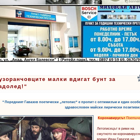
узоранчовците малки вдигат бунт за
М
2
адолед!“
* Поредният Гавазов поетически „летопис“ е пропит с оптимизъм и един особ
здравословен майски лирически позитиви
Коронавирусът
Поетиче
Летописецът в рими на
смутното ни коронавирусн
време Иван Гавазов ни