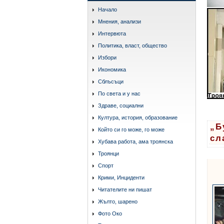
Начало
Мнения, анализи
Интервюта
Политика, власт, общество
Избори
Икономика
Сблъсъци
По света и у нас
Здраве, социални
Култура, история, образование
„Б
Който си го може, го може
сл
Хубава работа, ама троянска
Троянци
Спорт
Крими, Инциденти
Читателите ни пишат
Жълто, шарено
Фото Око