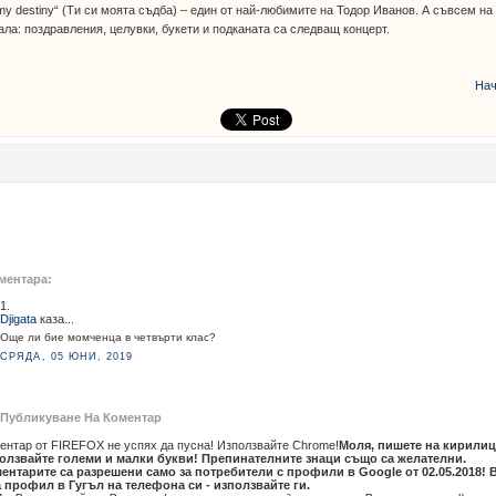
my destiny“ (Ти си моята съдба) – един от най-любимите на Тодор Иванов. А съвсем на
ла: поздравления, целувки, букети и подканата са следващ концерт.
Нач
ментара:
1.
Djigata
каза...
Още ли бие момченца в четвърти клас?
СРЯДА, 05 ЮНИ, 2019
Публикуване На Коментар
ентар от FIREFOX не успях да пусна! Използвайте Chrome!
Моля, пишете на кирилиц
олзвайте големи и малки букви! Препинателните знаци също са желателни.
ентарите са разрешени само за потребители с профили в Google от 02.05.2018! 
 профил в Гугъл на телефона си - използвайте ги.