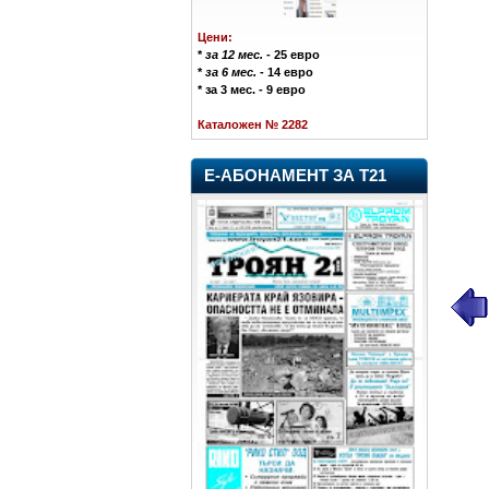
Цени:
*
за 12 мес.
- 25 евро
*
за 6 мес.
- 14 евро
* за 3 мес. - 9 евро
Каталожен № 2282
Е-АБОНАМЕНТ ЗА Т21