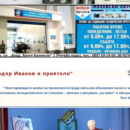
одор Иванов и приятели“
Ю
2
* Неостаряващото момче на троянската естрада напълни обновения салон и ч
половина аплодисментите не стихнаха – започна с рисуване „на живо“ и завър
Пол А
у