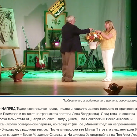
Поздравления, аплодисменти и цветя за героя на веч
-НАПРЕД
Тодор изпя няколко песни, писани специално за него (основно от приятеля 
и Гюлмезов и по текст на троянската поетеса Лина Борджиева). След това на сцената
зоха момчетата от „Стари чанове“ – Дидо Дишев, Емо Ненковски и Веско Ангелов, и
ха няколко рокаджийски парчета, но гвоздеят (им) бе „Малкият град“ на непрежалимия
 Владовски, също наш земляк. После микрофона взе Милка Пътова, а след нея един 6
шен младеж – Веско Младенов-Стрялката. На финала бе евъргрийнът на Пол Анка „Yo