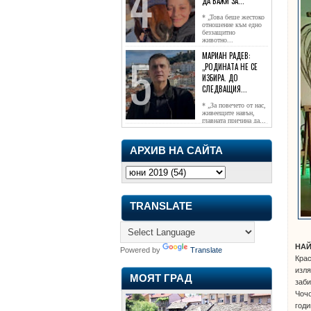
ДА ВАЖИ ЗА...
* „Това беше жестоко
отношение към едно
беззащитно
животно...
МАРИАН РАДЕВ:
„РОДИНАТА НЕ СЕ
ИЗБИРА. ДО
СЛЕДВАЩИЯ...
* „За повечето от нас,
живеещите навън,
главната причина да...
АРХИВ НА САЙТА
TRANSLATE
НАЙ
Powered by
Translate
Крас
изля
МОЯТ ГРАД
заби
Чочо
годи