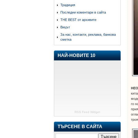
Традиция
Последни коментари в сайта
THE BEST от архивите
Вицът
За нас, контакти, реклама, банкова
сметка
НАЙ-НОВИТЕ 10
НЕ
кита
моде
го н
прия
RSS Feed Widget
огла
троя
ТЪРСЕНЕ В САЙТА