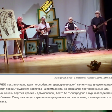
На сцената със "Стари(те) чанове": Дидо, Емо и 
ИЧКО
пък започна по един по-особен „интердисциплинарен“ начин – под звуците на не
дия певецът художник нарисува на прима виста, на специално поставен на сцената
ив, женски портрет, красив и вдъхновяващ. Което бе възнаградено с бурни аплодисме
убликата. След това нещата тръгнаха и продължиха час и половина, а аплодисментите
наха.