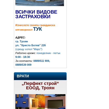
ВСИЧКИ ВИДОВЕ
ЗАСТРАХОВКИ
Изчислете своята гражданска
ТУК
отговорност
АДРЕС:
гр. Троян
ул. "Христо Ботев" 226
(срещу хотел "Марс")
Работно време:
понеделник - петък
9:00 - 18:30
За контакти:
0889/511 909,
0889/539 009
ВРАТИ
„Перфект строй”
ЕООД, Троян