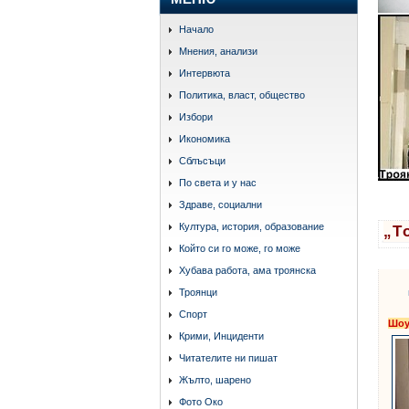
Начало
Мнения, анализи
Интервюта
Политика, власт, общество
Избори
Икономика
Сблъсъци
По света и у нас
Здраве, социални
Култура, история, образование
„Т
Който си го може, го може
Хубава работа, ама троянска
Троянци
Спорт
Шо
Крими, Инциденти
Читателите ни пишат
Жълто, шарено
Фото Око