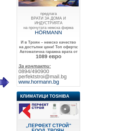
предлага
ВРАТИ ЗА ДОМА И
ИНДУСТРИЯТА
на прочутата немска фирма
HÖRMANN
И в Троян – немско качество
на достъпни цени!
Топ оферта:
Автоматична гаражна врата от
1089 евро
За контакти:
0894/490900
perfektstroi@mail.bg
www.hormann.bg
КЛИМАТИЦИ TOSHIBA
„ПЕРФЕКТ СТРОЙ“
ЕООД, ТРОЯН