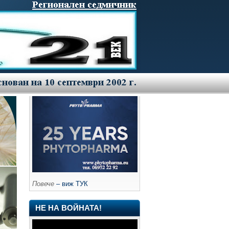
Повече
– виж ТУК
НЕ НА ВОЙНАТА!