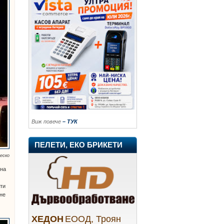
Виж повече
– ТУК
ПЕЛЕТИ, ЕКО БРИКЕТИ
Веско
жна
нти
 не
ХЕДОН
ЕООД, Троян