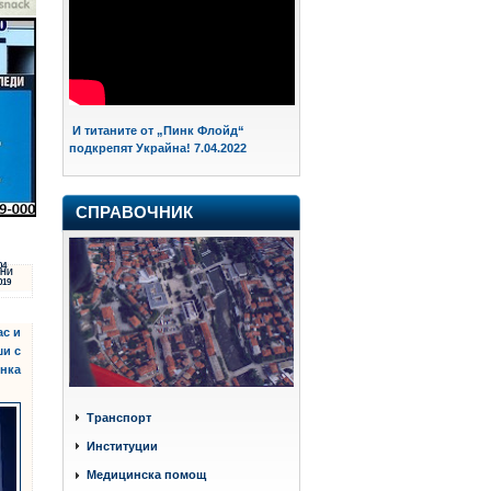
И титаните от „Пинк Флойд“
подкрепят Украйна! 7.04.2022
СПРАВОЧНИК
04
НИ
019
ас и
ши с
нка
Транспорт
Институции
Медицинска помощ