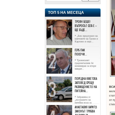
ТОП 5 НА МЕСЕЦА
ТРОЯН БЕШЕ!
ВЪПРОСЪТ СЕГА Е –
ЩЕ БЪДЕ...
* „Бих предложил на
кметовете на Троян и
Карлово и още...
ГЕРБ ПАК
ПОСОЧИ...
* Троянският
градоначалник бе
номиниран за втори
мандат...
ПОРЕДНА КМЕТСКА
ЗАПОВЕД СРЕЩУ
РАЗХИЩЕНИЕТО НА
ВС
ПИТЕЙНА...
мело
стат
* Забранява се
от п
„ползването на
питейна вода за
стих
напояване...
АНАСТАСИЯ ХАРИТУ:
ЗАКОНЪТ ТРЯБВА