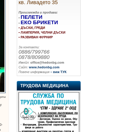
кв. Ливадето 35
Произвежда и продава:
ПЕЛЕТИ
•
ЕКО БРИКЕТИ
•
• ДЪСКИ, ГРЕДИ
• ЛАМПЕРИЯ, ЧЕЛНИ ДЪСКИ
• РАЗВИВАН ФУРНИР
За контакти:
0886/799766
0878/809880
Имейл:
office@hedonbg.com
Сайт:
www.hedonbg.com
Повече информация
– виж ТУК
ТРУДОВА МЕДИЦИНА
ерта
му
0-
u