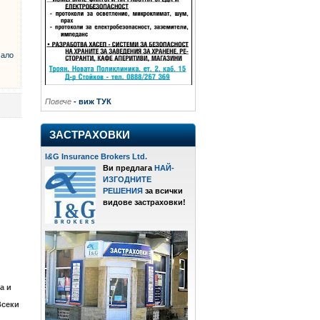
ало
Повече
- виж ТУК
ЗАСТРАХОВКИ
I
&
G Insurance Brokers Ltd.
Ви предлага
НАЙ-
ИЗГОДНИТЕ
РЕШЕНИЯ
за всички
видове застраховки!
а и
Всеки