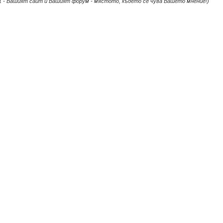
1 - Вашият сайт и Вашият форум - мястото, където се чува Вашето мнение!)