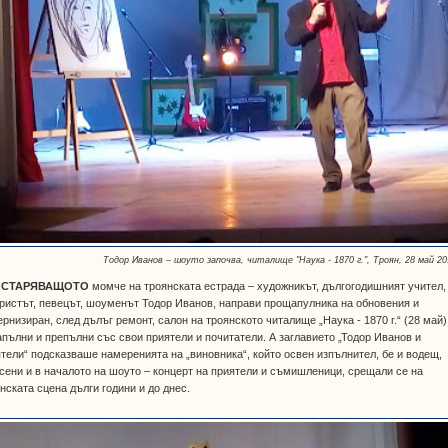
Тодор Иванов – шоуто започва, читалище "Наука - 1870 г.", Троян, 28 май 20
ОСТАРЯВАЩОТО
момче на троянската естрада – художникът, дългогодишният учител,
ристът, певецът, шоуменът Тодор Иванов, направи прощапулника на обновения и
рнизиран, след дълъг ремонт, салон на троянското читалище „Наука - 1870 г.“ (28 май)
апълни и препълни със свои приятели и почитатели. А заглавието „Тодор Иванов и
тели“ подсказваше намеренията на „виновника“, който освен изпълнител, бе и водещ,
сени и в началото на шоуто – концерт на приятели и съмишленици, срещали се на
нската сцена дълги години и до днес.