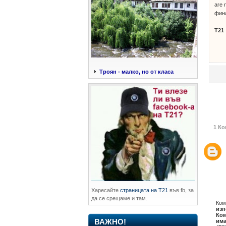
are 
фина
Т21
Троян - малко, но от класа
1 Ко
Харесайте
страницата на Т21
във fb, за
да се срещаме и там.
Ком
изп
Ком
има
ВАЖНО!