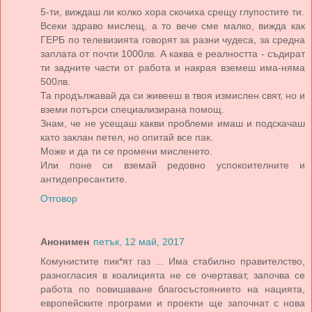
5-ти, виждаш ли колко хора скочиха срещу глупостите ти.
Всеки здраво мислещ, а то вече сме малко, вижда как
ГЕРБ по телевизията говорят за разни чудеса, за средна
заплата от почти 1000лв. А каква е реалността - съдират
ти задните части от работа и накрая вземеш има-няма
500лв.
Та продължавай да си живееш в твоя измислен свят, но и
вземи потърси специализирана помощ.
Знам, че не усещаш какви проблеми имаш и подскачаш
като заклан петел, но опитай все пак.
Може и да ти се промени мисленето.
Или поне си вземай редовно успокоителните и
антидепресантите.
Отговор
Анонимен
петък, 12 май, 2017
Комунистите пик*ят газ ... Има стабилно правителство,
разногласия в коалицията не се очертават, започва се
работа по повишаване благосъстоянието на нацията,
европейските програми и проекти ще започнат с нова