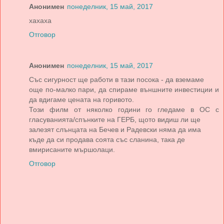
Анонимен
понеделник, 15 май, 2017
хахаха
Отговор
Анонимен
понеделник, 15 май, 2017
Със сигурност ще работи в тази посока - да вземаме
още по-малко пари, да спираме външните инвестиции и
да вдигаме цената на горивото.
Този филм от няколко години го гледаме в ОС с
гласуванията/спънките на ГЕРБ, щото видиш ли ще
залезят слънцата на Бечев и Радевски няма да има
къде да си продава соята със сланина, така де
вмирисаните мършолаци.
Отговор