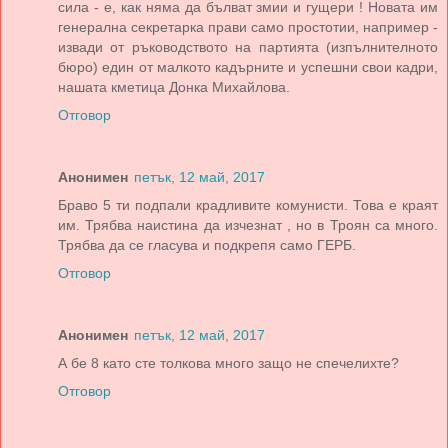
сила - е, как няма да бълват змии и гущери ! Новата им
генерална секретарка прави само простотии, например -
извади от ръководството на партията (изпълнителното
бюро) един от малкото кадърните и успешни свои кадри,
нашата кметица Донка Михайлова.
Отговор
Анонимен
петък, 12 май, 2017
Браво 5 ти подпали крадливите комунисти. Това е краят
им. Трябва наистина да изчезнат , но в Троян са много.
Трябва да се гласува и подкрепя само ГЕРБ.
Отговор
Анонимен
петък, 12 май, 2017
А бе 8 като сте толкова много защо не спечелихте?
Отговор