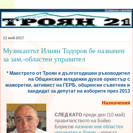
12 май 2017
Музикантът Илиян Тодоров бе назначен
за зам.-областен управител
* Маестрото от Троян е дългогодишен ръководител
на Общинския младежки духов оркестър с
мажоретки, активист на ГЕРБ, общински съветник и
кандидат за депутат на изборите през 2013
Назначения
СЛЕД КАТО
преди ден (10 май)
правителството на Бойко
Борисов
назначи нов областен
управител в Ловеч
– юриста