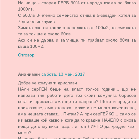
Но нищо - според ГЕРБ 90% от народа взема по близо
1000лв.
С 500лв 3-членно семейство отива в 5-звезден хотел за
7 дни ол инклузив.
Зимата ако си топлиш панелката от 100м2, то сметката
ти за ток ще е около 60лв.
Ако си на дърва и въглища, ти трябват около 80лв за
къща 100м2.
Отговор
Анонимен
събота, 13 май, 2017
Добре уе комуняги дрисливи
НАли серГЕЙ беше на власт толкоз години... що не
направи тия работи дето тоз скрит комуняга борисов
сега ги приказва ама ще ги направи? Щото и преди ги
приказваше, ама станаха .може и не много качествено,
ама нещата стават.... Питам? А при серГЕЙКО... само се
изчакваше кой какво и кога да го крадне НАЧЕЛО с онова
нещо дето му викат цар... и той ЛИЧНО да крадне квот
може?!
И после бега.... и царчето и Гейко в палатчето си на