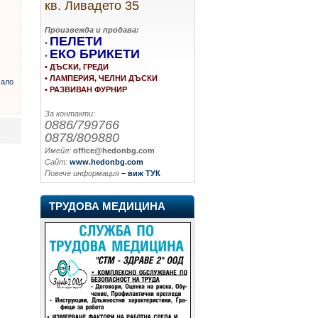
кв. Ливадето 35
Произвежда и продава:
ПЕЛЕТИ
•
ЕКО БРИКЕТИ
•
• ДЪСКИ, ГРЕДИ
• ЛАМПЕРИЯ, ЧЕЛНИ ДЪСКИ
ало
• РАЗВИВАН ФУРНИР
За контакти:
0886/799766
0878/809880
Имейл:
office@hedonbg.com
Сайт:
www.hedonbg.com
Повече информация
– виж ТУК
ТРУДОВА МЕДИЦИНА