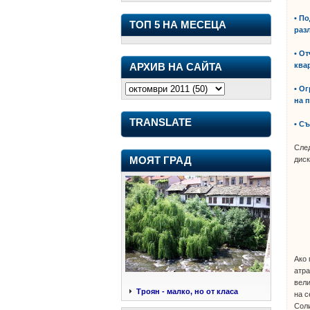
• П
ТОП 5 НА МЕСЕЦА
раз
• О
ква
АРХИВ НА САЙТА
• О
на 
TRANSLATE
• С
След
диск
МОЯТ ГРАД
Ако 
атра
вели
Троян - малко, но от класа
на с
Соли