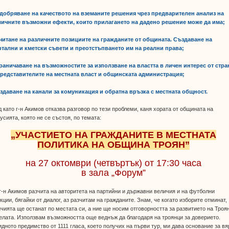
одобряване на качеството на вземаните решения чрез предварителен анализ на
личните възможни ефекти, които прилагането на дадено решение може да има;
тчитане на различните позициите на гражданите от общината. Създаване на
ртални и кметски съвети и преотстъпването им на реални права;
граничаване на възможностите за използване на властта в личен интерес от стра
представителите на местната власт и общинската администрация;
ъздаване на канали за комуникация и обратна връзка с местната общност.
 като г-н Акимов отказва разговор по тези проблеми, каня хората от общината на
усията, която не се състоя, по темата:
„УЧАСТИЕТО НА ГРАЖДАНИТЕ В МЕСТНАТА
ПОЛИТИКА НА ОБЩИНА ТРОЯН
”
на 27 октомври (четвъртък) от 17:30 часа
в зала „Форум”
г-н Акимов разчита на авторитета на партийни и държавни величия и на футболни
кции, бягайки от диалог, аз разчитам на гражданите. Знам, че когато изборите отминат,
чията ще останат по местата си, а ние ще носим отговорността за развитието на Троя
елата. Използвам възможността още веднъж да благодаря на троянци за доверието.
дното предимство от 1111 гласа, което получих на първи тур, ми дава основание за вя