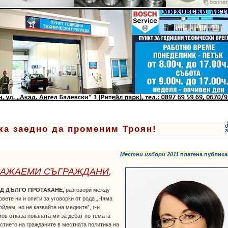
ка заедно да променим Троян!
О
2
Местни избори 2011
платена публика
ВАЖАЕМИ СЪГРАЖДАНИ
,
Д ДЪЛГО ПРОТАКАНЕ,
разговори между
вете ни и опити за уговорки от рода „Няма
ойдем, но не казвайте на медиите”, г-н
ов отказа поканата ми за дебат по темата
стието на гражданите в местната политика на