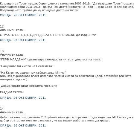
Коалиция за Троян предизборен девиз в кампания 2007-2011г. "Да възродим Троян" същат
коалиция избори 2011-2015 "Да върнем достойнството на Троян" Пази Боже Троян ако сле
Възраждането трябва да му връщаме достойнството!
СРЯДА, 26 ОКТОМВРИ, 2011
12.
Анонимен каза...
СТРАХ ГО ЕЕ, Ц Ц Ц ЕДИН ДЕБАТ С НЕЯ НЕ МОЖЕ ДА ИЗДЪРЖИ
СРЯДА, 26 ОКТОМВРИ, 2011
13.
Анонимен каза...
"ГЕРБ МЛАДЕЖИ" организират конкурс за литературно есе на тема:
"Бащините ми имоти на Беклемето"
"На Къпинчо, авджии ми събрал дядо Минчо"
(Или как държавната власт използва частни имоти за собствени цели, оставяйки всичката
мизерия след тях.)
"Двама братя викат неволята пред ВиК"
ГРАДИМ ТРОЯН!
СРЯДА, 26 ОКТОМВРИ, 2011
14.
Анонимен каза...
Дебат за какво по дяволите ? С дебати няма да се оправим . Един кадър на БКП може да е
добър оратор но това не означава , че ще върши работа а няма да краде .
СРЯДА, 26 ОКТОМВРИ, 2011