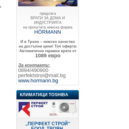
а
д
предлага
ВРАТИ ЗА ДОМА И
ИНДУСТРИЯТА
на прочутата немска фирма
HÖRMANN
И в Троян – немско качество
на достъпни цени!
Топ оферта:
Автоматична гаражна врата от
1089 евро
За контакти:
0894/490900
perfektstroi@mail.bg
www.hormann.bg
КЛИМАТИЦИ TOSHIBA
„ПЕРФЕКТ СТРОЙ“
ЕООД, ТРОЯН