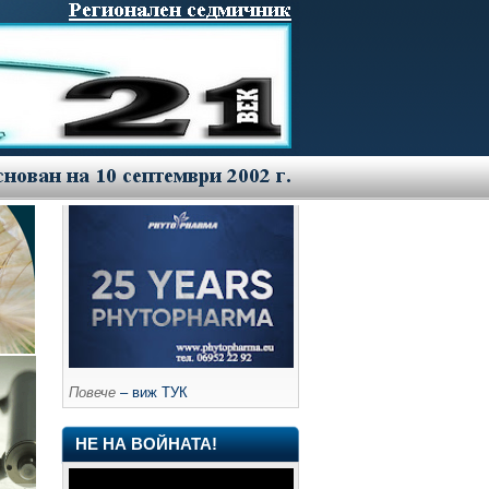
Повече
– виж ТУК
НЕ НА ВОЙНАТА!