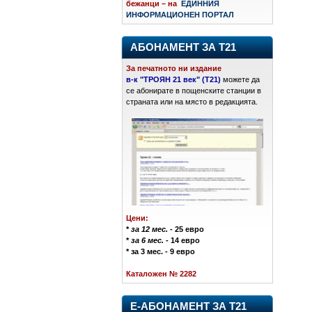
бежанци – на
ЕДИННИЯ
ИНФОРМАЦИОНЕН ПОРТАЛ
АБОНАМЕНТ ЗА Т21
За печатното ни издание
в-к "ТРОЯН 21 век" (Т21)
можете да
се абонирате в пощенските станции в
страната или на място в редакцията.
Цени:
*
за 12 мес.
- 25 евро
*
за 6 мес.
- 14 евро
* за 3 мес. - 9 евро
Каталожен № 2282
Е-АБОНАМЕНТ ЗА Т21