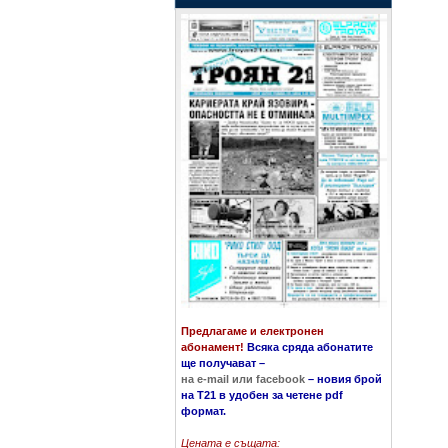
Предлагаме и електронен
абонамент!
Всяка сряда абонатите
ще получават
–
на e-mail или facebook
–
новия брой
на Т21 в удобен за четене pdf
формат.
Цената е същата: