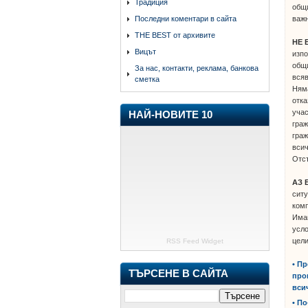
Традиция
общи
важ
Последни коментари в сайта
THE BEST от архивите
НЕ 
Вицът
изпо
общи
За нас, контакти, реклама, банкова
всяв
сметка
Ням
отка
учас
НАЙ-НОВИТЕ 10
граж
граж
всич
Отсъ
АЗ 
ситу
комп
Имам
усло
цели
RSS Feed Widget
• П
ТЪРСЕНЕ В САЙТА
про
вси
• П