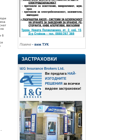
бори
щина
снат
аха
и 6
се
Повече
- виж ТУК
о
ЗАСТРАХОВКИ
I
&
G Insurance Brokers Ltd.
Ви предлага
НАЙ-
ИЗГОДНИТЕ
РЕШЕНИЯ
за всички
видове застраховки!
-