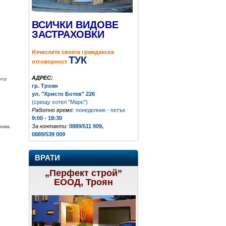
ВСИЧКИ ВИДОВЕ
ЗАСТРАХОВКИ
Изчислете своята гражданска
ТУК
отговорност
АДРЕС:
ото
гр. Троян
ул. "Христо Ботев" 226
(срещу хотел "Марс")
Работно време:
понеделник - петък
9:00 - 18:30
За контакти:
0889/511 909,
онка
0889/539 009
ВРАТИ
„Перфект строй”
ЕООД, Троян