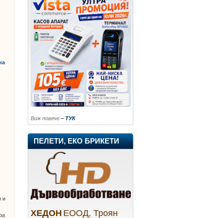
на
Виж повече
– ТУК
ПЕЛЕТИ, ЕКО БРИКЕТИ
н и
ХЕДОН
ЕООД, Троян
ра