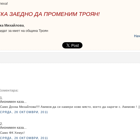
пеха!
КА ЗАЕДНО ДА ПРОМЕНИМ ТРОЯН!
ка Михайлова
,
идат за кмет на община Троян
Нач
Коментара:
1.
Анонимен каза...
Само Донка Михайлова!!!! Акимов да си намери ново място, което да нарече с. Акимово ! ;]
СРЯДА, 26 ОКТОМВРИ, 2011
2.
Анонимен каза...
Само ФК Хемус!
СРЯДА, 26 ОКТОМВРИ, 2011