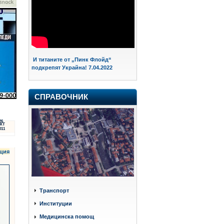
И титаните от „Пинк Флойд“
подкрепят Украйна! 7.04.2022
СПРАВОЧНИК
26
КТ
011
ция
Транспорт
Институции
Медицинска помощ