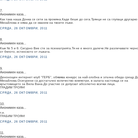
7.
Анонимен каза...
Как така наша Донка се сети за промяна.Каде беше до сега.Трянци не са глупаци другарко
Михайлова и няма да се хванем на твоите лъжи.
СРЯДА, 26 ОКТОМВРИ, 2011
8.
Анонимен каза...
Към № 5 и 6: Сигурно Вие сте за психиатрията.Тя не е много далече.Не различавате черн
от бялото, истинското от лъжата.
СРЯДА, 26 ОКТОМВРИ, 2011
9.
Анонимен каза...
Денонощен интернет клуб "ГЕРБ", обявява конкурс за най-злобна и злъчна обида срещу Д
Михайлова.Осигурени са достатъчно количество компютри, в залата настояща се на
кръстовището за Вила Вана.До участие се допускат абсолютно всички лица.
ГРАДИМ ТРОЯН!
СРЯДА, 26 ОКТОМВРИ, 2011
10.
Анонимен каза...
т.е.
ГРАБИМ ТРОЯН!
СРЯДА, 26 ОКТОМВРИ, 2011
11.
Анонимен каза...