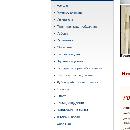
Начало
Мнения, анализи
Интервюта
Политика, власт, общество
Избори
Икономика
Сблъсъци
По света и у нас
Здраве, социални
Култура, история, образование
Не
Който си го може, го може
Хубава работа, ама троянска
Троянци
Спорт
У
Крими, Инциденти
СЛЕ
Читателите ни пишат
щабо
Жълто, шарено
да д
Аким
Фото Око
„Уча