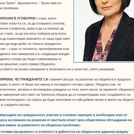
на Троян”. Аргументите – Троян има по-
ни проблеми.
ВЛИЗАМ В УГОВОРКИ
с хора, които
лзват властта си, за да сплашват учители,
нски служители, роми и да се опитват да
ат страх, за да постигат изборни резултати.
а да коментирам мнението си защо един кмет
зва да води дебат по темата гражданско
тие – страх от опонента, пренебрежение към
даните или намерение и в следващия мандат
даните отново да бъдат елиминирани от
ки решения, които взима Общината.
ствието на мъжко поведение в политиката не е качество, което уважавам.
ВЯРВАМ, ЧЕ ГРАЖДАНИТЕ СА
главният ресурс за развитие на общината в трудната
ация, в която тя беше поставена в последните четири години. Убедена съм, че
етентните, активни и мотивирани граждани са тези, които могат за променят общината
 намерение като кмет на Троянска община да се концентрирам към създаването на
вия потенциалът на хората да бъде използван по най-добрия начин в името на общите
 в следните посоки:
ревръщане на гражданското участие в основен принцип и необходим етап от
цеса на вземане на решения от местната власт чрез обществени обсъждания на
чки важни за развитието на общината проблеми;
о-голяма прозрачност и отчетност в дейността на общинската администрация;