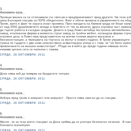
3.
Анонимен каза...
Троянци винаги са се отличавали със своя ум и предприемчивост пред другите. На тези из
цяла България гласува за ГЕРБ обедително. Факт е обаче провала в управлението на об
Троян, както е факт че хората искат промяна. През мандата на Акимов града ни беше напу
от над 3500 души(повечето млади и повечето от тях за винаги), друга огромна част замин
да търсят работа в съседни градове. Докато в град Ловеч китайци построиха автомобилен
завод, италианска фирма в момента строи завод за тръбна мебел, холандска фирма стро
огромни цеха, в Ловеч има представители на всички големи вериги магазини и
бензиностанции, а черешката на тортата са молът и новия стадион. В Троян управниците 
тупаха по гърдите с две нови некачествено асфалтирани улици и с това, че "не било нужн
привличането на външни инвеститори". ГРада ни в който до преди години нямаше почти
никакви цигани сега се напълни с такива.
СРЯДА, 26 ОКТОМВРИ, 2011
4.
Анонимен каза...
Доне няма кой да повярва на брадатите тилъжи.
СРЯДА, 26 ОКТОМВРИ, 2011
5.
Анонимен каза...
Избора пред троян е комунист или комунист . Просто няма смисъл да се гласува .
СРЯДА, 26 ОКТОМВРИ, 2011
6.
Анонимен каза...
Мисля , че за тези които гласуват за Дона трябва да се усигори безплатно лечение . В наи 
близката психиятрия .
СРЯДА, 26 ОКТОМВРИ, 2011