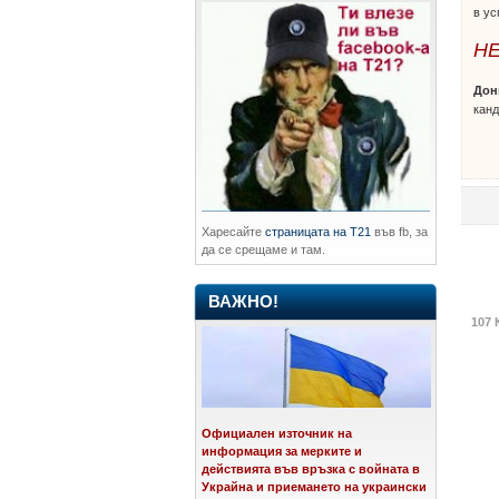
в ус
НЕ
Дон
канд
Харесайте
страницата на Т21
във fb, за
да се срещаме и там.
ВАЖНО!
107 
Официален източник на
информация за мерките и
действията във връзка с войната в
Украйна и приемането на украински