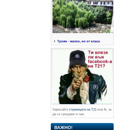
Троян - малко, но от класа
Харесайте
страницата на Т21
във fb, за
да се срещаме и там.
ВАЖНО!