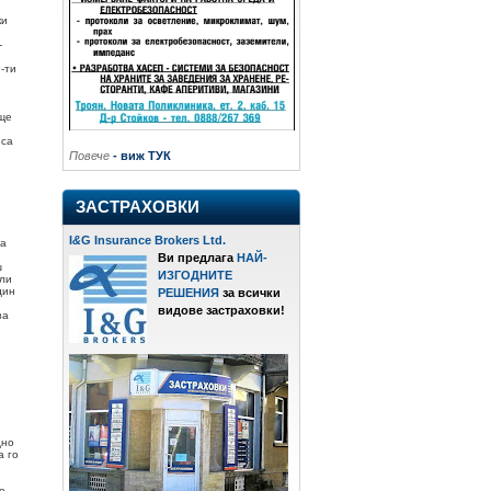
ки
-
-ти
още
 са
Повече
- виж ТУК
ЗАСТРАХОВКИ
I
&
G Insurance Brokers Ltd.
та
Ви предлага
НАЙ-
ш
ИЗГОДНИТЕ
или
дин
РЕШЕНИЯ
за всички
видове застраховки!
за
дно
а го
о