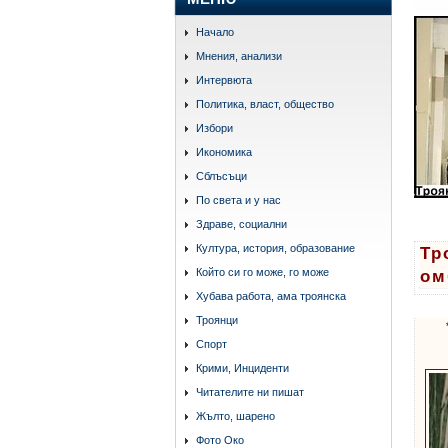
Начало
Мнения, анализи
Интервюта
Политика, власт, общество
Избори
Икономика
Сблъсъци
По света и у нас
Здраве, социални
Култура, история, образование
Тр
Който си го може, го може
ом
Хубава работа, ама троянска
Троянци
Спорт
Крими, Инциденти
Читателите ни пишат
Жълто, шарено
Фото Око