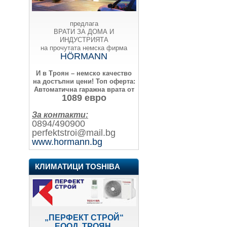
предлага
ВРАТИ ЗА ДОМА И
ИНДУСТРИЯТА
на прочутата немска фирма
HÖRMANN
И в Троян – немско качество
на достъпни цени!
Топ оферта:
Автоматична гаражна врата от
1089 евро
За контакти:
0894/490900
perfektstroi@mail.bg
www.hormann.bg
КЛИМАТИЦИ TOSHIBA
„ПЕРФЕКТ СТРОЙ“
ЕООД, ТРОЯН