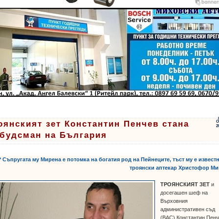
оянският зет Константин Пенчев стана
О
2
будсман на България
* Съпругата му Мирена е потомка на богатия род на Пейнеците, тъст му е извест
троянски аптекар Христофор Ми
ТРОЯНСКИЯТ ЗЕТ
и
досегашен шеф на
Върховния
административен съд
(ВАС) Константин Пен