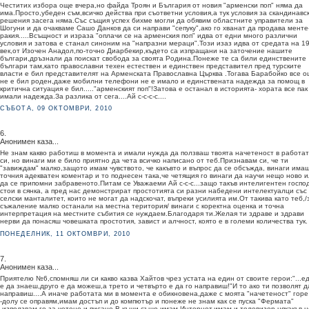
Честитих избора още вчера,но файда Троян и България от новия "арменски поп" няма да
има.Просто,убеден съм,всичко действа при съответни условия,а тук условия за скандинавс
решения засега няма.Със същия успех бихме могли да обявим областните управители за
Шогуни и да очакваме Сашо Данков да си направи "сепуку",ако го хванат да продава менте
ракия.....Всъщност и израза "оплачи се на арменския поп" идва от едни много различни
условия и затова е станал синоним на "напразни мераци".Този изаз идва от средата на 19
век,от Изочен Анадол,по-точно Диарбекир,където са изпращани на заточение нашите
българи,дръзнали да поискат свобода за своята Родина.Понеже те са били единствените
българи там,като православни техен естествен и единствен представител пред турските
власти е бил представителят на Арменската Православна Църква .Тогава Барабойко все 
не е бил роден,даже мобилни телефони не е имало и единствената надежда за помощ в
критична ситуация е бил....."арменският поп"!Затова е останал в историята- хората все пак
имали надежда.За разлика от сега....Ай с-с-с-с....
СЪБОТА, 09 ОКТОМВРИ, 2010
6.
Анонимен каза...
Не знам какво работиш в момента и имали нужда да ползваш твоята начетеност в работа
си, но винаги ми е било приятно да чета всичко написано от теб.Признавам си, че ти
"завиждам" малко,защото имам чувството, че какъвто и въпрос да се обсъжда, винаги има
точния адекватен коментар и то поднесен така,че четящия го винаги да научи нещо ново 
да се припомни забравеното.Питам се Уважаеми Ай с-с-с...защо такъв интелигентен госпо
стои в сянка, а пред нас демонстрират простотията си разни набедени интелектуалци със
селски манталитет, които не могат да надскочат, въпреки усилията им.От такива като теб,/
съжаление малко останали на местна територия/ винаги с коректна оценка и точна
интерпретация на местните събития се нуждаем.Благодаря ти.Желая ти здраве и здрави
нерви да понасяш човешката простотия, завист и алчност, която е в големи количества тук.
ПОНЕДЕЛНИК, 11 ОКТОМВРИ, 2010
7.
Анонимен каза...
Приятелю №6,спомняш ли си какво казва Хайтов чрез устата на един от своите герои:"...е
е да знаеш,друго е да можеш,а трето и четвърто е да го направиш!"И то ако ти позволят д
направиш....А иначе работата ми в момента е обикновена,даже с моята "начетеност" горе
-долу се оправям,имам достъп и до компютър и понеже не знам как се пуска "Фермата"
-използвам го за четене и писане.В къщи също имам Интернет,имам и телевизор някакъв,н