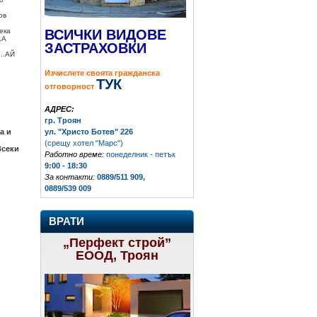
ов
ВСИЧКИ ВИДОВЕ
ека
.А
ЗАСТРАХОВКИ
..АЙ
Изчислете своята гражданска
ТУК
отговорност
АДРЕС:
гр. Троян
ул. "Христо Ботев" 226
а и
(срещу хотел "Марс")
Всеки
Работно време:
понеделник - петък
9:00 - 18:30
За контакти:
0889/511 909,
0889/539 009
ВРАТИ
„Перфект строй”
ЕООД, Троян