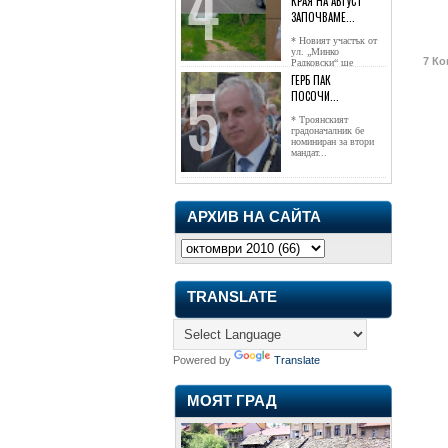
КРАЯ НА АВГУСТ
ЗАПОЧВАМЕ...
* Новият участък от
ул. „Минко
7 Ко
Радковски“ ще
достигне жк...
ГЕРБ ПАК
ПОСОЧИ...
* Троянският
градоначалник бе
номиниран за втори
мандат...
АРХИВ НА САЙТА
TRANSLATE
Powered by
Translate
МОЯТ ГРАД