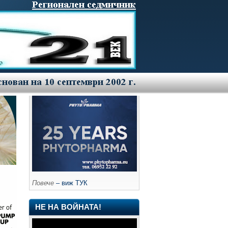
Повече
– виж ТУК
НЕ НА ВОЙНАТА!