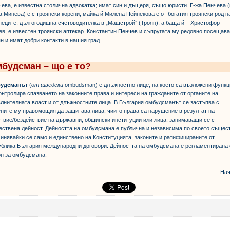
ева, е известна столична адвокатка; имат син и дъщеря, също юристи. Г-жа Пенчева 
 Минева) е с троянски корени; майка й Милена Пейнекова е от богатия троянски род н
еците, дългогодишна счетоводителка в „Машстрой” (Троян), а баща й – Христофор
в, е известен троянски аптекар. Константин Пенчев и съпругата му редовно посещава
н и имат добри контакти в нашия град.
будсман – що е то?
удсманът
(
от шведски
ombudsman) е длъжностно лице, на което са възложени функц
онтролира спазването на законните права и интереси на гражданите от органите на
лнителната власт и от длъжностните лица. В България омбудсманът се застъпва с
ните му правомощия да защитава лица, чиито права са нарушение в резултат на
твие/бездействие на държавни, общински институции или лица, занимаващи се с
ствена дейност. Дейността на омбудсмана е публична и независима по своето същес
инявайки се само и единствено на Конституцията, законите и ратифицираните от
блика България международни договори. Дейността на омбудсмана е регламентирана
н за омбудсмана.
Нач