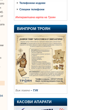
Телефонни кодове
ното
н
Спешни телефони
и).
 от
Интерактивна карта на Троян
а
ката
ВИНПРОМ ТРОЯН
ени
з
.
Виж повече
– ТУК
994
КАСОВИ АПАРАТИ