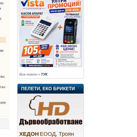
(по
а
т
ии
Виж повече
– ТУК
тво,
 със
ПЕЛЕТИ, ЕКО БРИКЕТИ
ало
ХЕДОН
ЕООД, Троян