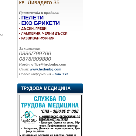
кв. Ливадето 35
Произвежда и продава:
ПЕЛЕТИ
•
ЕКО БРИКЕТИ
•
• ДЪСКИ, ГРЕДИ
• ЛАМПЕРИЯ, ЧЕЛНИ ДЪСКИ
 си
• РАЗВИВАН ФУРНИР
За контакти:
0886/799766
0878/809880
Имейл:
office@hedonbg.com
Сайт:
www.hedonbg.com
Повече информация
– виж ТУК
ТРУДОВА МЕДИЦИНА