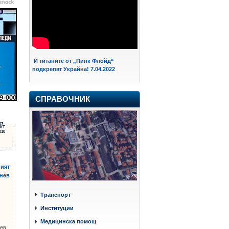
И титаните от „Пинк Флойд“
подкрепят Украйна! 7.04.2022
СПРАВОЧНИК
07
КТ
010
ният
нев
Транспорт
Институции
Медицинска помощ
чев