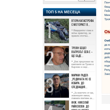
Пенч
баща
Пейн
ТОП 5 НА МЕСЕЦА
Мине
Троя
ВТОРА КАТАСТРОФА
С МОТОРИСТ В...
* Инцидентът стана в
Ом
петък привечер, на
правата отсечка...
Омб
да к
ТРОЯН БЕШЕ!
изпъ
ВЪПРОСЪТ СЕГА Е –
даде
ЩЕ БЪДЕ...
дейс
обще
* „Бих предложил на
кметовете на Троян и
подч
Карлово и още...
Репу
Зако
МАРИАН РАДЕВ:
„РОДИНАТА НЕ СЕ
ИЗБИРА. ДО
СЛЕДВАЩИЯ...
* „За повечето от нас,
живеещите навън,
главната причина да...
ИНЖ. НИКОЛАЙ
РАЙКОВСКИ: ДО