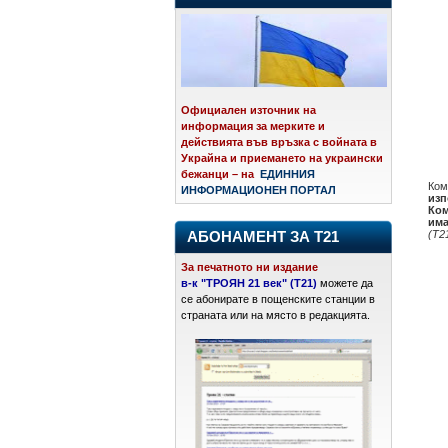
Официален източник на
информация за мерките и
действията във връзка с войната в
Украйна и приемането на украински
бежанци – на
ЕДИННИЯ
Ком
ИНФОРМАЦИОНЕН ПОРТАЛ
изп
Ком
има
(Т2
АБОНАМЕНТ ЗА Т21
За печатното ни издание
в-к "ТРОЯН 21 век" (Т21)
можете да
се абонирате в пощенските станции в
страната или на място в редакцията.