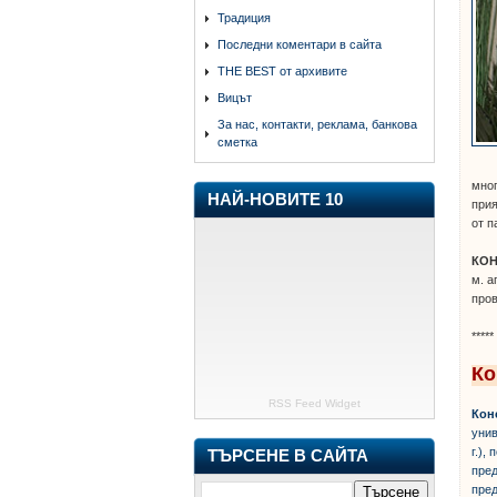
Традиция
Последни коментари в сайта
THE BEST от архивите
Вицът
За нас, контакти, реклама, банкова
сметка
мног
НАЙ-НОВИТЕ 10
прия
от п
КОН
м. а
пров
*****
Ко
RSS Feed Widget
Кон
унив
г.),
ТЪРСЕНЕ В САЙТА
пред
пред