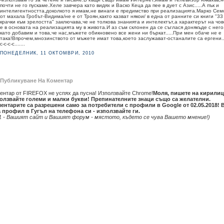
почти не го пускаме.Хеле завчера като видях и Васко Кеца да пее в дует с Азис.....А пък и
интелигентността,доколкото я имам,не винаги е предимство при реализацията.Марко Сем
от махала Гробът-Видима/не е от Троян,както казват някои/ в една от ранните си книги "33
крачки към зрелостта" заключава,че не толкова знанията и интелектът,а характерът на чов
е в основата на реализацията му в живота.И аз съм склонен да се съглася донякъде с него
като добавим и това,че нас,мъжете обикновено все жени ни бъркат.....При мен обаче не е
така!Впрочем,мнозинството от мъжете имат това,което заслужават-останалите са ергени..
с-с-с-с.......
ПОНЕДЕЛНИК, 11 ОКТОМВРИ, 2010
Публикуване На Коментар
ентар от FIREFOX не успях да пусна! Използвайте Chrome!
Моля, пишете на кирилиц
олзвайте големи и малки букви! Препинателните знаци също са желателни.
ентарите са разрешени само за потребители с профили в Google от 02.05.2018! 
 профил в Гугъл на телефона си - използвайте ги.
1 - Вашият сайт и Вашият форум - мястото, където се чува Вашето мнение!)