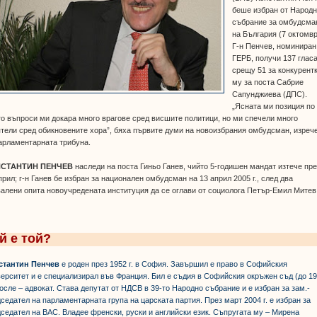
беше избран от Народ
събрание за омбудсма
на България (7 октомвр
Г-н Пенчев, номиниран
ГЕРБ, получи 137 глас
срещу 51 за конкурент
му за поста Сабрие
Сапунджиева (ДПС).
„Ясната ми позиция по
о въпроси ми докара много врагове сред висшите политици, но ми спечели много
тели сред обикновените хора”, бяха първите думи на новоизбрания омбудсман, изреч
арламентарната трибуна.
СТАНТИН ПЕНЧЕВ
наследи на поста Гиньо Ганев, чийто 5-годишен мандат изтече пре
прил; г-н Ганев бе избран за национален омбудсман на 13 април 2005 г., след два
алени опита новоучредената институция да се оглави от социолога Петър-Емил Митев
й е той?
стантин Пенчев
е роден през 1952 г. в София. Завършил е право в Софийския
ерситет и е специализирал във Франция. Бил е съдия в Софийския окръжен съд (до 1
 после – адвокат. Става депутат от НДСВ в 39-то Народно събрание и е избран за зам.-
седател на парламентарната група на царската партия. През март 2004 г. е избран за
седател на ВАС. Владее френски, руски и английски език. Съпругата му – Мирена