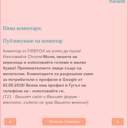
Начало
Няма коментари:
Публикуване на коментар
Коментар от FIREFOX не успях да пусна!
Използвайте Chrome!
Моля, пишете на
кирилица и използвайте големи и малки
букви! Препинателните знаци също са
желателни. Коментарите са разрешени само
за потребители с профили в Google от
02.05.2018! Всеки има профил в Гугъл на
телефона си - използвайте ги.
(Т21 - Вашият сайт и Вашият форум -
мястото, където се чува Вашето мнение!)
‹
›
Начална страница