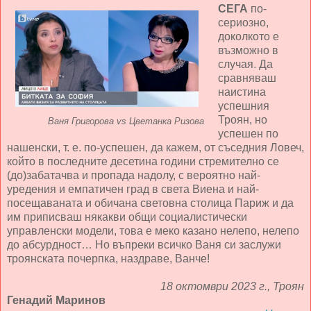
СЕГА
по-
сериозно,
доколкото е
възможно в
случая. Да
сравняваш
наистина
успешния
Троян, но
Ваня Григорова vs Цветанка Ризова
успешен по
нашенски, т. е. по-успешен, да кажем, от съседния Ловеч,
който в последните десетина години стремително се
(до)забатачва и пропада надолу, с вероятно най-
уредения и емпатичен град в света Виена и най-
посещаваната и обичана световна столица Париж и да
им приписваш някакви общи социалистически
управленски модели, това е меко казано нелепо, нелепо
до абсурдност… Но въпреки всичко Ваня си заслужи
троянската почерпка, наздраве, Ванче!
18 октомври 2023 г., Троян
Генадий Маринов