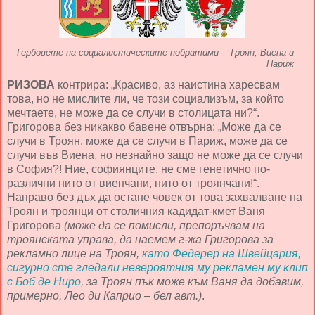
Гербовете на социалистическите побратими – Троян, Виена и
Париж
РИЗОВА
контрира: „Красиво, аз наистина харесвам
това, но не мислите ли, че този социализъм, за който
мечтаете, не може да се случи в столицата ни?“.
Григорова без никакво бавене отвърна: „Може да се
случи в Троян, може да се случи в Париж, може да се
случи във Виена, но незнайно защо не може да се случи
в София?! Ние, софиянците, не сме генетично по-
различни нито от виенчани, нито от троянчани!“.
Направо без дъх да остане човек от това захвалване на
Троян и троянци от столичния кадидат-кмет Ваня
Григорова
(може да се помисли, препоръчвам на
троянската управа, да наемем г-жа Григорова за
рекламно лице на Троян,
като Федерер на Швейцария,
сигурно сте гледали невероятния му рекламен му клип
с Боб де Ниро
, за Троян пък може към Ваня да добавим,
примерно, Лео ди Каприо – бел авт.)
.