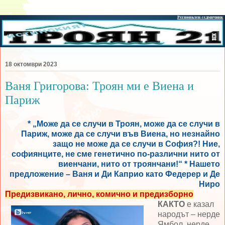
18 октомври 2023
Ваня Григорова: Троян ми е Виена и
Париж
* „Може да се случи в Троян, може да се случи в
Париж, може да се случи във Виена, но незнайно
защо не може да се случи в София?! Ние,
софиянците, не сме генетично по-различни нито от
виенчани, нито от троянчани!“ * Нашето
предложение – Ваня и Ди Каприо като Федерер и Де
Ниро
Предизвикано, лично, комично и предизборно
КАКТО
е казал
народът – нерде
Ямбол, нерде