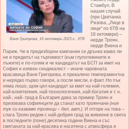
Стамбул. В
нашия случай
(при Цветанка
Ризова, „Лице в
лице“ по бТВ на
16 октомври) –
Ваня Григорова, 16 октомври 2023 г., бТВ
нерде Троян,
нерде Виена и
Париж. Че в предизборни кампании се дрънка какво ли
не и пределът на търпимост (към глупотевините и
лъжите) е по-голям и че кандидатът на БСП за кмет на
София и изявен синдикалист – иначе чаровната
красавица Ваня Григорова, е прекалено темпераментна
и нерядко първо говори, а после мисли, е факт. Но пък
няма лошо, щом цял кандидат за кмет на най-големия,
най-влиятелния, най-технологичния, най-богатия и т. н.
най-, най- град в България дава за пример Троян и
призовава софиянците да станат като троянчани
(ние
тук си казваме троянци – бел. авт.)
. И отгоре на това –
слага Троян редом с най-добрия град за живеене в света
в последните (поне) десетина години Виена и със
смятаната за най-красива и наситена с атмосфера и