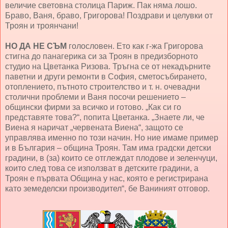
величие световна столица Париж. Пак няма лошо.
Браво, Ваня, браво, Григорова! Поздрави и целувки от
Троян и троянчани!
НО ДА НЕ СЪМ
голословен. Ето как г-жа Григорова
стигна до панагерика си за Троян в предизборното
студио на Цветанка Ризова. Тръгна се от некадърните
паветни и други ремонти в София, сметосъбирането,
отоплението, пътното строителство и т. н. очевадни
столични проблеми и Ваня посочи решението –
общински фирми за всичко и готово. „Как си го
представяте това?“, попита Цветанка. „Знаете ли, че
Виена я наричат „червената Виена“, защото се
управлява именно по този начин. Но ние имаме пример
и в България – община Троян. Там има градски детски
градини, в (за) които се отглеждат плодове и зеленчуци,
които след това се използват в детските градини, а
Троян е първата Община у нас, която е регистрирана
като земеделски производител“, бе Ваниният отговор.