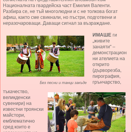
Националната гвардейска част Емилия Валенти.
Разбира се, не тъй многолюдни и с не толкова богат
афиш, както сме свикнали, но пъстри, подготвени и
неразочароващи. Даващи сигнал за възраждане.
ИМАШЕ
ги
„живите
занаяти“ –
демонстрацион
ни ателиета на
открито
(дърворезба,
пирография,
грънчарство,
Без песни и танци закъде
тъкачество,
великденски
сувенири) на
известни троянски
майстори,
емблематично
сред които е