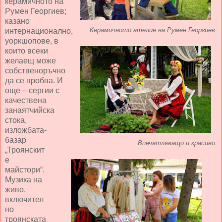
керамичното на
Румен Георгиев;
казано
интернационално,
Керамичното ателие на Румен Георгиев
уоркшопове, в
които всеки
желаещ може
собственоръчно
да се пробва. И
още – сергии с
качествена
занаятчийска
стока,
изложбата-
базар
Впечатляващо и красиво
„Троянскит
е
майстори“.
Музика на
живо,
включител
но
троянската