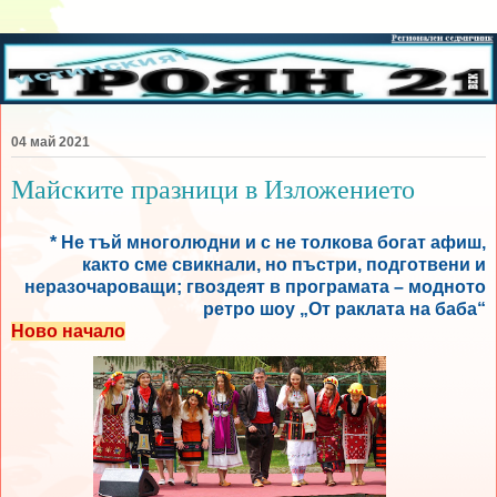
04 май 2021
Майските празници в Изложението
* Не тъй многолюдни и с не толкова богат афиш,
както сме свикнали, но пъстри, подготвени и
неразочароващи; гвоздеят в програмата – модното
ретро шоу „От раклата на баба“
Ново начало