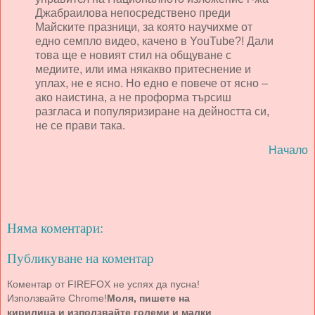
Джабраилова непосредствено преди
Майските празници, за която научихме от
едно семпло видео, качено в YouTube?! Дали
това ще е новият стил на общуване с
медиите, или има някакво притеснение и
уплах, не е ясно. Но едно е повече от ясно –
ако наистина, а не проформа търсиш
разгласа и популяризиране на дейността си,
не се прави така.
Начало
Няма коментари:
Публикуване на коментар
Коментар от FIREFOX не успях да пусна!
Използвайте Chrome!
Моля, пишете на
кирилица и използвайте големи и малки