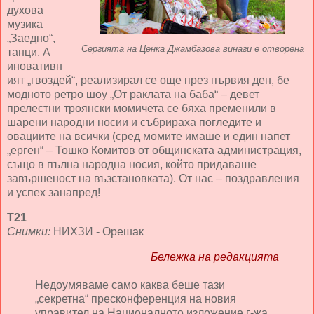
духова
музика
„Заедно“,
Сергията на Ценка Джамбазова винаги е отворена
танци. А
иновативн
ият „гвоздей“, реализирал се още през първия ден, бе
модното ретро шоу „От раклата на баба“ – девет
прелестни троянски момичета се бяха пременили в
шарени народни носии и събрираха погледите и
овациите на всички (сред момите имаше и един напет
„ерген“ – Тошко Комитов от общинската администрация,
също в пълна народна носия, който придаваше
завършеност на възстановката). От нас – поздравления
и успех занапред!
Т21
Снимки:
НИХЗИ - Орешак
Бележка на редакцията
Недоумяваме само каква беше тази
„секретна“ пресконференция на новия
управител на Националното изложение г-жа