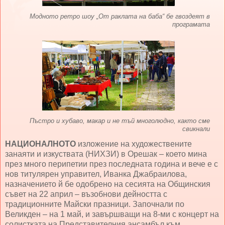
Модното ретро шоу „От раклата на баба“ бе гвоздеят в
програмата
Пъстро и хубаво, макар и не тъй многолюдно, както сме
свикнали
НАЦИОНАЛНОТО
изложение на художествените
занаяти и изкуствата (НИХЗИ) в Орешак – което мина
през много перипетии през последната година и вече е с
нов титулярен управител, Иванка Джабраилова,
назначението й бе одобрено на сесията на Общинския
съвет на 22 април – възобнови дейността с
традиционните Майски празници. Започнали по
Великден – на 1 май, и завършващи на 8-ми с концерт на
солистката на Представителния ансамбъл към