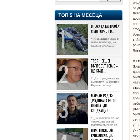
инф
за д
Левс
ТОП 5 НА МЕСЕЦА
доск
вече
ВТОРА КАТАСТРОФА
сфер
С МОТОРИСТ В...
дого
* Инцидентът стана в
тъй 
петък привечер, на
рейт
правата отсечка...
Лове
ТРОЯН БЕШЕ!
В О
ВЪПРОСЪТ СЕГА Е –
(Бо
ЩЕ БЪДЕ...
дире
Митк
* „Бих предложил на
кметовете на Троян и
нав
Карлово и още...
възр
прен
МАРИАН РАДЕВ:
вре
„РОДИНАТА НЕ СЕ
избо
ИЗБИРА. ДО
ръко
СЛЕДВАЩИЯ...
Мит
* „За повечето от нас,
се п
живеещите навън,
усп
главната причина да...
ИНЖ. НИКОЛАЙ
учил
РАЙКОВСКИ: ДО
неот