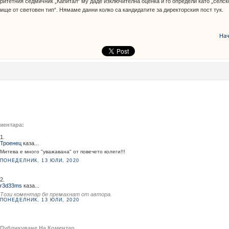
ритетния седмичник „Капитал“ му даде изключителна оценка и го определи като „селск
ище от световен тип“. Нямаме данни колко са кандидатите за директорския пост тук.
Нач
ментара:
1.
Троенец
каза...
Митева е много "уважавана" от повечето колеги!!!
ПОНЕДЕЛНИК, 13 ЮЛИ, 2020
2.
r3d33ms
каза...
Този коментар бе премахнат от автора.
ПОНЕДЕЛНИК, 13 ЮЛИ, 2020
Публикуване На Коментар