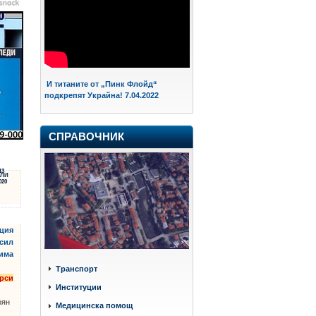
И титаните от „Пинк Флойд“
подкрепят Украйна! 7.04.2022
СПРАВОЧНИК
13
ЛИ
020
ация
асил
рима
Транспорт
рси
Институции
оян
Медицинска помощ