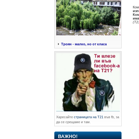
Ком
изп
Ком
има
(Т2
Троян - малко, но от класа
Харесайте
страницата на Т21
във fb, за
да се срещаме и там.
ВАЖНО!