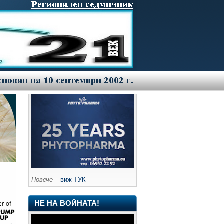
Повече
– виж ТУК
НЕ НА ВОЙНАТА!