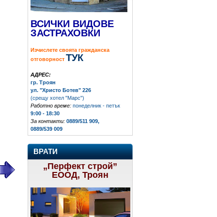
ВСИЧКИ ВИДОВЕ
ЗАСТРАХОВКИ
Изчислете своята гражданска
ТУК
отговорност
АДРЕС:
гр. Троян
ул. "Христо Ботев" 226
(срещу хотел "Марс")
Работно време:
понеделник - петък
9:00 - 18:30
За контакти:
0889/511 909,
0889/539 009
ВРАТИ
„Перфект строй”
ЕООД, Троян