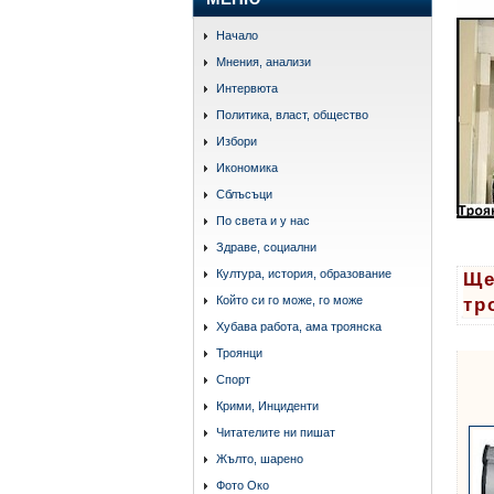
Начало
Мнения, анализи
Интервюта
Политика, власт, общество
Избори
Икономика
Сблъсъци
По света и у нас
Здраве, социални
Култура, история, образование
Ще
Който си го може, го може
тр
Хубава работа, ама троянска
Троянци
Спорт
Крими, Инциденти
Читателите ни пишат
Жълто, шарено
Фото Око