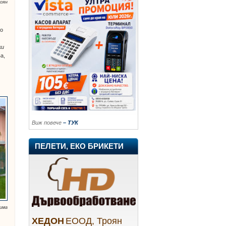
роян
то
ки
а,
Виж повече
– ТУК
ПЕЛЕТИ, ЕКО БРИКЕТИ
рима
ХЕДОН
ЕООД, Троян