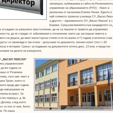
заповедта, публикувана в сайта на Регионалното
управление на образованието (РУО) - Ловеч и
разписана от началника Еленко Начев. Едното е
най-голямото троянско училище СУ „Васил Левск
а другото – едноименното ОУ „Васил Левски“ в с
Борима. Сред изискванията към кандидатите са 
а осъждани за умишлено престъпление, да не са лишени от правото да упражняват
ността, да не страдат от заболявания и отклонения, които ще застрашат живота и
вето на децата, да имат магистърска степен и не по-малко от 5 години учителски стаж.
урсът се провежда в три етапа – допускане по документи, писмен изпит (тест с 50
оса) и интервю. Срокът за подаване на документите изтича днес, 13 юли, и предстои
очване на датите на конкурсите.
У „ВАСИЛ ЛЕВСКИ“
ян) управленският
 дълги години се
маше от Розалина
нова, сега зам.-кмет в
на Троян, която го
анти преди две години
ади навършване на
ионна възраст. За
стен период и. д. бе
 Дочева, след което
ът се пое от инж. Ангел
ев. По наша