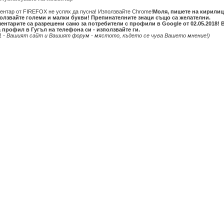
ентар от FIREFOX не успях да пусна! Използвайте Chrome!
Моля, пишете на кирилиц
олзвайте големи и малки букви! Препинателните знаци също са желателни.
ентарите са разрешени само за потребители с профили в Google от 02.05.2018! 
 профил в Гугъл на телефона си - използвайте ги.
1 - Вашият сайт и Вашият форум - мястото, където се чува Вашето мнение!)