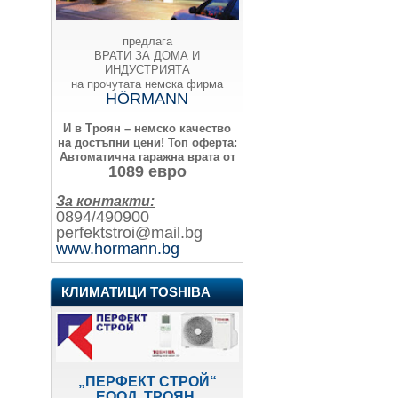
предлага
ВРАТИ ЗА ДОМА И
ИНДУСТРИЯТА
на прочутата немска фирма
HÖRMANN
И в Троян – немско качество
на достъпни цени!
Топ оферта:
Автоматична гаражна врата от
1089 евро
За контакти:
0894/490900
perfektstroi@mail.bg
www.hormann.bg
КЛИМАТИЦИ TOSHIBA
„ПЕРФЕКТ СТРОЙ“
ЕООД, ТРОЯН