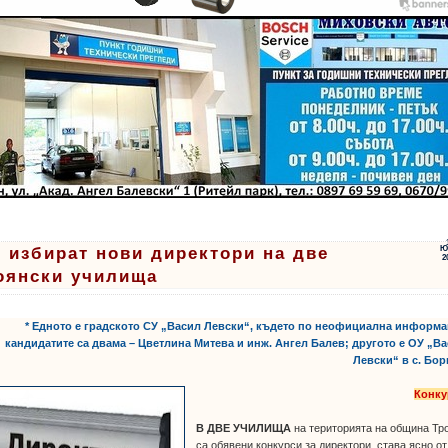
 избират нови директори на две
Ю
2
оянски училища
* Едното е градското СУ „Васил Левски“, където по неофициална информ
кандидатите са двама – Цветлина Митева и инж. Ангел Балев; другото е ОУ „В
Левски“ в с. Бо
Конку
В ДВЕ УЧИЛИЩА
на територията на община Тр
са обявени конкурси за директори, става ясно от