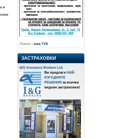
а и
Всеки
Повече
- виж ТУК
ЗАСТРАХОВКИ
I
&
G Insurance Brokers Ltd.
Ви предлага
НАЙ-
ИЗГОДНИТЕ
РЕШЕНИЯ
за всички
видове застраховки!