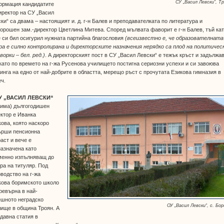
СУ „Васил Левски“, Т
ормация кандидатите
иректор на СУ „Васил
ки“ са двама – настоящият и. д. г-н Балев и преподавателката по литература и
орошен зам.-директор Цветлина Митева. Според мълвата фаворит е г-н Балев, тъй ка
 си бил осигурил нужната партийна благословия
(всеизвестно е, че образователната
а е силно контролирана и директорските назначения нерядко са плод на политичес
ворки – бел. ред.)
. А директорският пост в СУ „Васил Левски“ е тежък кръст и задължав
като по времето на г-жа Русенова училището постигна сериозни успехи и си завоюва
инга на едно от най-добрите в областта, мерещо ръст с прочутата Езикова гимназия в
ч.
У „ВАСИЛ ЛЕВСКИ“
рима) дългогодишен
ктор е Иванка
ова, която наскоро
ърши пенсионна
аст и вече е
азначена като
менно изпълняващ до
ра на титуляр. Под
водство на г-жа
кова боримското школо
ревърна в най-
ешното неградско
ОУ „Васил Левски“, с. Бо
ище в община Троян. А
давна статия в