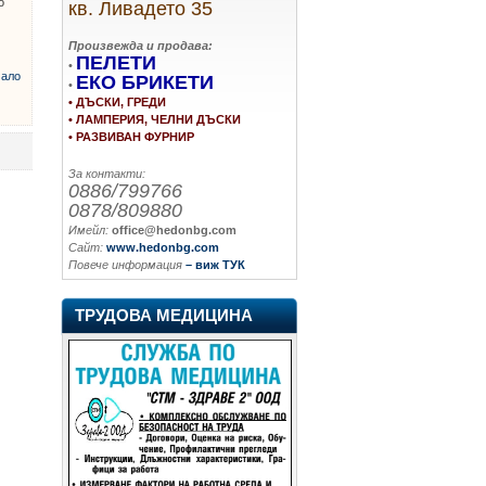
о
кв. Ливадето 35
Произвежда и продава:
ПЕЛЕТИ
•
ало
ЕКО БРИКЕТИ
•
• ДЪСКИ, ГРЕДИ
• ЛАМПЕРИЯ, ЧЕЛНИ ДЪСКИ
• РАЗВИВАН ФУРНИР
За контакти:
0886/799766
0878/809880
Имейл:
office@hedonbg.com
Сайт:
www.hedonbg.com
Повече информация
– виж ТУК
ТРУДОВА МЕДИЦИНА