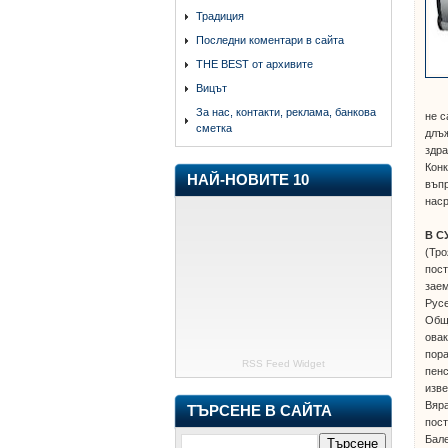
Традиция
Последни коментари в сайта
THE BEST от архивите
Вицът
За нас, контакти, реклама, банкова
не с
сметка
длъж
здра
Конк
НАЙ-НОВИТЕ 10
въпр
наср
В С
(Тро
пост
зае
Русе
Общи
овак
пор
RSS Feed Widget
пенс
изве
Вяра
ТЪРСЕНЕ В САЙТА
пост
Бал