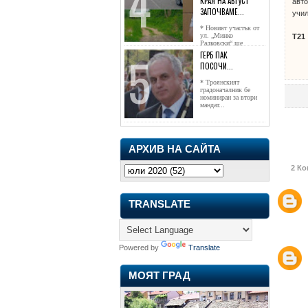
КРАЯ НА АВГУСТ
авто
ЗАПОЧВАМЕ...
учил
* Новият участък от
ул. „Минко
Т21
Радковски“ ще
достигне жк...
ГЕРБ ПАК
ПОСОЧИ...
* Троянският
градоначалник бе
номиниран за втори
мандат...
АРХИВ НА САЙТА
2 Ко
TRANSLATE
Powered by
Translate
МОЯТ ГРАД