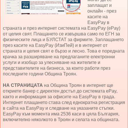
заплащат и
онлайн - през
касите на
EasyPay в
страната и през интернет системата на EasyPay (еPay)
от целия свят. Плащането се извършва само по ЕГН за
физическите лица и БУЛСТАТ за фирмите. Заплащането
през касите на EasyPay (ИзиПей) и в интернет от
страната и целия свят е бързо и лесно. Това е поредната
крачка за разширяване на предлаганите електронни
услуги и изобщо за улесняване на жителите и
представителите на бизнеса, за които работи през
последните години Община Троян.
НА СТРАНИЦАТА
на Община Троян в интернет ще
откриете банер с директен достъп до системата еPay,
както и информация за офисите на EasyPay в града.
Интернет плащането става след еднократна регистрация
в сайта на EasyPay и следване на указаните стъпки.
EasyPay към момента има 2536 каси в цяла България,
включително няколкото в Троян и селата на общината.