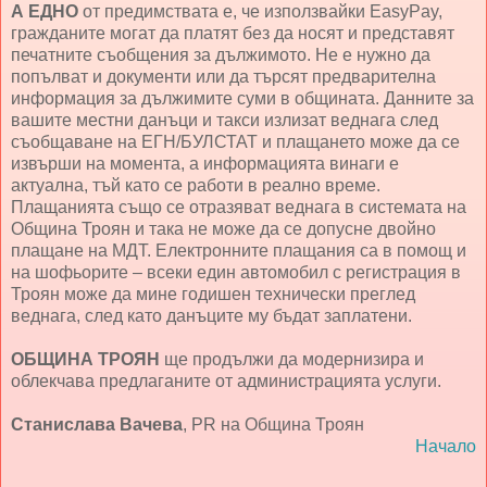
А ЕДНО
от предимствата е, че използвайки EasyPay,
гражданите могат да платят без да носят и представят
печатните съобщения за дължимото. Не е нужно да
попълват и документи или да търсят предварителна
информация за дължимите суми в общината. Данните за
вашите местни данъци и такси излизат веднага след
съобщаване на ЕГН/БУЛСТАТ и плащането може да се
извърши на момента, а информацията винаги е
актуална, тъй като се работи в реално време.
Плащанията също се отразяват веднага в системата на
Община Троян и така не може да се допусне двойно
плащане на МДТ. Електронните плащания са в помощ и
на шофьорите – всеки един автомобил с регистрация в
Троян може да мине годишен технически преглед
веднага, след като данъците му бъдат заплатени.
ОБЩИНА ТРОЯН
ще продължи да модернизира и
облекчава предлаганите от администрацията услуги.
Станислава Вачева
, PR на Община Троян
Начало