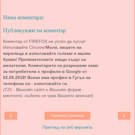
Няма коментари:
Публикуване на коментар
Коментар от FIREFOX не успях да пусна!
Използвайте Chrome!
Моля, пишете на
кирилица и използвайте големи и малки
букви! Препинателните знаци също са
желателни. Коментарите са разрешени само
за потребители с профили в Google от
02.05.2018! Всеки има профил в Гугъл на
телефона си - използвайте ги.
(Т21 - Вашият сайт и Вашият форум -
мястото, където се чува Вашето мнение!)
‹
›
Начална страница
Преглед на уеб версията