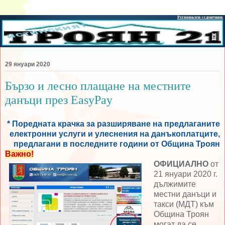
29 януари 2020
Бързо и лесно плащане на местните
данъци през EasyPay
* Поредната крачка за разширяване на предлаганите
електронни услуги и улеснения на данъкоплатците,
предлагани в последните години от Община Троян
Важно!
ОФИЦИАЛНО
от
21 януари 2020 г.
дължимите
местни данъци и
такси (МДТ) към
Община Троян
могат да се