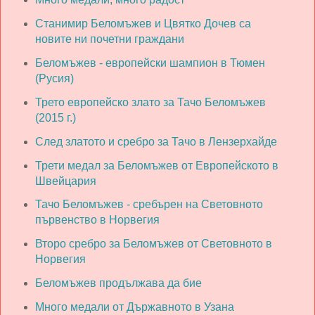
Станимир Беломъжев и Цвятко Дочев са
новите ни почетни граждани
Беломъжев - европейски шампион в Тюмен
(Русия)
Трето европейско злато за Тачо Беломъжев
(2015 г.)
След златото и сребро за Тачо в Лензерхайде
Трети медал за Беломъжев от Европейското в
Швейцария
Тачо Беломъжев - сребърен на Световното
първенство в Норвегия
Второ сребро за Беломъжев от Световното в
Норвегия
Беломъжев продължава да бие
Много медали от Държавното в Узана