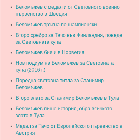
Беломъжев с медал и от Световното военно
първенство в Швеция
Беломъжев тръгна по шампионски
Второ сребро за Тачо във Финландия, поведе
за Световната купа
Беломъжев бие и в Норвегия
Нов подиум на Беломъжев за Световната
купа (2016 г.)
Поредна световна титла за Станимир
Беломъжев
Второ злато за Станимир Беломъжев в Тула
Беломъжев пише история, обра всичкото
злато в Тула
Медал за Тачо от Европейското първенство в
Австрия