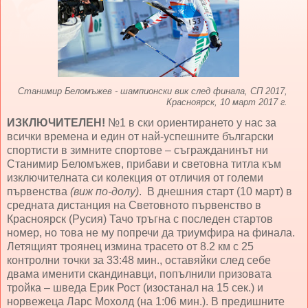
Станимир Беломъжев - шампионски вик след финала, СП 2017,
Красноярск, 10 март 2017 г.
ИЗКЛЮЧИТЕЛЕН!
№1 в ски ориентирането у нас за
всички времена и един от най-успешните български
спортисти в зимните спортове – съгражданинът ни
Станимир Беломъжев, прибави и световна титла към
изключителната си колекция от отличия от големи
първенства
(виж по-долу)
. В днешния старт (10 март) в
средната дистанция на Световното първенство в
Красноярск (Русия) Тачо тръгна с последен стартов
номер, но това не му попречи да триумфира на финала.
Летящият троянец измина трасето от 8.2 км с 25
контролни точки за 33:48 мин., оставяйки след себе
двама именити скандинавци, попълнили призовата
тройка – шведа Ерик Рост (изостанал на 15 сек.) и
норвежеца Ларс Мохолд (на 1:06 мин.). В предишните