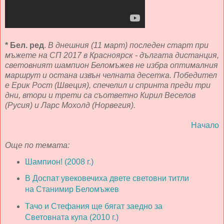
* Бел. ред
.
В днешния (11 март) последен старт при
мъжете на СП 2017 в Красноярск - дългата дистанция,
световният шампион Беломъжев не избра оптималния
маршрут и остана извън челната десетка. Победител
е Ерик Рост (Швеция), спечелил и спринта преди три
дни, втори и трети са съответно Кирил Веселов
(Русия) и Ларс Мохолд (Норвегия).
Начало
Още по темата:
Шампион! (2008 г.)
В Доспат увековечиха двете световни титли
на Станимир Беломъжев
Тачо и Стефания ще бягат заедно за
Световната купа (2010 г.)