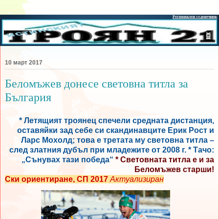
10 март 2017
Беломъжев донесе световна титла за
България
* Летящият троянец спечели средната дистанция,
оставяйки зад себе си скандинавците Ерик Рост и
Ларс Мохолд; това е третата му световна титла –
след златния дубъл при младежите от 2008 г. * Тачо:
„Сънувах тази победа“
* Световната титла е и за
Беломъжев старши!
Ски ориентиране, СП 2017
Актуализиран