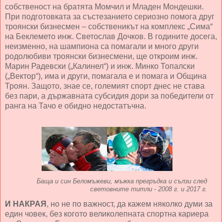
собственост на братята Момчил и Младен Мондешки.
При подготовката за състезанието сериозно помога друг
троянски бизнесмен – собственикът на комплекс „Сима“
на Беклемето инж. Светослав Дочков. В годините досега,
неизменно, на шампиона са помагали и много други
родолюбиви троянски бизнесмени, ще откроим инж.
Марин Радевски („Калинел“) и инж. Минко Топалски
(„Вектор“), има и други, помагала е и помага и Община
Троян. Защото, знае се, големият спорт днес не става
без пари, а държавната субсидия дори за победители от
ранга на Тачо е обидно недостатъчна.
Баща и син Беломъжеви, мъжка прегръдка и сълзи след
световните титли - 2008 г. и 2017 г.
И НАКРАЯ
, но не по важност, да кажем няколко думи за
един човек, без когото великолепната спортна кариера