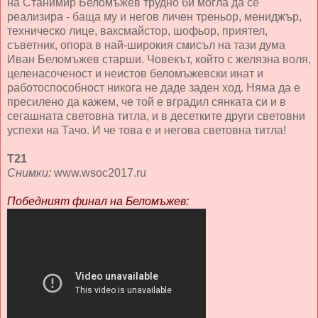
на Станимир Беломъжев трудно би могла да се
реализира - баща му и негов личен треньор, мениджър,
техническо лице, ваксмайстор, шофьор, приятел,
съветник, опора в най-широкия смисъл на тази дума
Иван Беломъжев старши. Човекът, който с желязна воля,
целенасоченост и неистов беломъжевски инат и
работоспособност никога не даде заден ход. Няма да е
пресилено да кажем, че той е вградил сянката си и в
сегашната световна титла, и в десетките други световни
успехи на Тачо. И че това е и негова световна титла!
Т21
Снимки:
www.wsoc2017.ru
Победният финал на Беломъжев: