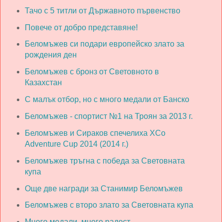
Тачо с 5 титли от Държавното първенство
Повече от добро представяне!
Беломъжев си подари европейско злато за
рождения ден
Беломъжев с бронз от Световното в
Казахстан
С малък отбор, но с много медали от Банско
Беломъжев - спортист №1 на Троян за 2013 г.
Беломъжев и Сираков спечелиха XCo
Adventure Cup 2014 (2014 г.)
Беломъжев тръгна с победа за Световната
купа
Още две награди за Станимир Беломъжев
Беломъжев с второ злато за Световната купа
Много медали, много радост