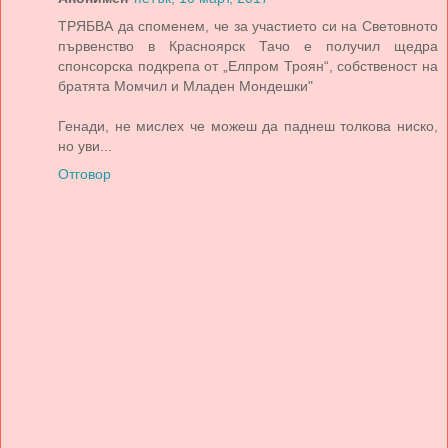
ТРЯБВА да споменем, че за участието си на Световното
първенство в Красноярск Тачо е получил щедра
спонсорска подкрепа от „Елпром Троян“, собственост на
братята Момчил и Младен Мондешки"
Генади, не мислех че можеш да паднеш толкова ниско,
но уви...
Отговор