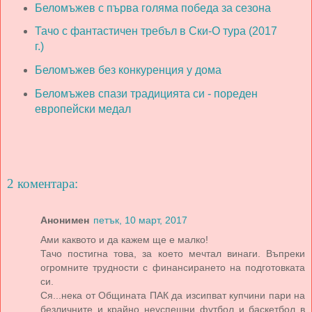
Беломъжев с първа голяма победа за сезона
Тачо с фантастичен требъл в Ски-О тура (2017
г.)
Беломъжев без конкуренция у дома
Беломъжев спази традицията си - пореден
европейски медал
2 коментара:
Анонимен
петък, 10 март, 2017
Ами каквото и да кажем ще е малко!
Тачо постигна това, за което мечтал винаги. Въпреки
огромните трудности с финансирането на подготовката
си.
Ся...нека от Общината ПАК да изсипват купчини пари на
безличните и крайно неуспешни футбол и баскетбол в