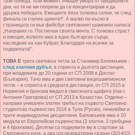
тази победа, този момент. Имаше умора от предишните
дни, но тя не ми попречи да се концентрирам и да
удържа победата. Емоциите бяха толкова силни, че след
финала си счупих щеките!“. А малко по-късно в
страницата си във фейсбук световният шампион написа:
„Направих го. Постигнах своята мечта. С толкова страст
и емоция, колкото има в едно българско сърце,
наследник на хан Кубрат. Благодаря на всички за
подкрепата!“.
ТОВА Е
трета световна титла за Станимир Беломъжев -
след златния дубъл
, в спринта и дългата дистанция,
при младежите до 20 години от СП 2008 в Доспат
(България). Тачо има и две световни вицешампионски
титли – в спринта и средната дистанция, от СП 2015 в
Норвегия и бронзов медал в смесената щафета (пак с
Антония Григорова) от СП 2013 в Казахстан. Отделно –
направи уникален златен требъл на първото Световно
студентско първенство 2016 в Тула (Русия), печелейки и
трите индивидуални дисциплини. Беломъжев има и 10
медала от Европейски първенства (3 златни, 3 сребърни
и 4 бронзови). Десетки са подиумите му в стартове за
Световната купа, а два последователни сезона (2014/15,