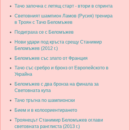
Тачо започна с летящ старт - втори в спринта
Световният шампион Ламов (Русия) тренира
в Троян с Тачо Беломъжев
Подиграха се с Беломъжев
Нови удари под кръста срещу Станимир
Беломъжев (2012 г.)
Беломъжев със злато от Франция
Тачо със сребро и бронз от Европейското в
Украйна
Беломъжев с два бронза на финала за
Световната купа
Тачо тръгна по шампионски
Бием и в колоориентирането
Троянецът Станимир Беломъжев оглави
световната ранглиста (2013 г.)