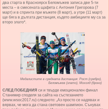
два старта в Красноярск Беломъжев записа две 5-ти
места – в смесената щафета с Антония Григорова (7
март) и в спринта при мъжете (8 март), а утре (11 март)
ще бяга в дългата дистанция, където амбициите му са за
второ злато*.
Медалистите в средната дистанция: Рост (сребро),
Беломъжев (злато), Мохолд (бронз)
СЛЕД ПОБЕДНИЯ
си и твърде емоционален финал
Станимир споделя за сайта на състезанието
(www.wsoc2017.ru) следното: „Аз просто се надявах и
вярвах, че мога да стана световен шампион. Сънувах