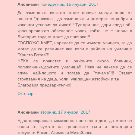
Анонимен
понеделник, 16 януари, 2017
Да заминават колкото може повече млади хора от
нашата "държава", да заминават и намерят по-добри и
човешки условия за живот!!! Тук при нас, дори след най-
красноречивото обяснение човек, който не е живял в
България трудно може да повярва!!!
ГОСПОЖО КМЕТ, наредете да се изчисти улицата, за да
могат да се разминат две коли в района на училище
"Христо Ботев"!!!
НЕКА се почистят и районите около болници,
поликлиника,другите училища!!! Нека не чакаме да се
случи най-лошото и тогава да "тичаме"!!! Стават
струпвания на деца, коли, училищни автобуси и т.н.
Благодаря предварително!
Отговор
Анонимен
вторник, 17 януари, 2017
Една прекрасна възможност поне едно дете да може се
спаси от чумата на троянските тъпи и некадърни
комуняги Енкин, Акимов и Михайлова.