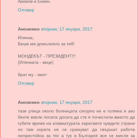
Акимов и Енкин.
Отговор
Анонимен
вторник, 17 януари, 2017
Илянка,
Беше ми домъчняло за теб!
МОНДЕКЪТ - ПРЕЗИДЕНТ!!!
(Илянката - вице)
брат му - кмет
Отговор
Анонимен
вторник, 17 януари, 2017
тази улица около болницата сигурно не е голяма и ако
бяхте взели лопата досега да сте я почистили вместо да
губите време на клавиатурата харесвате чуждите страни
но там хората не се срамуват да свършат работа
непристойна за тях а тук в България все се мисли за