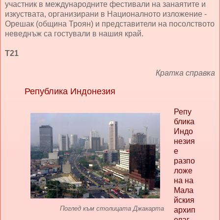
участник в международните фестивали на занаятите и
изкуствата, организирани в Националното изложение -
Орешак (община Троян) и представители на посолството
неведнъж са гостували в нашия край.
Т21
Кратка справка
Република Индонезия
Репу
блика
Индо
незия
е
разпо
ложе
на на
Мала
йския
Поглед към столицата Джакарта
архип
елаг