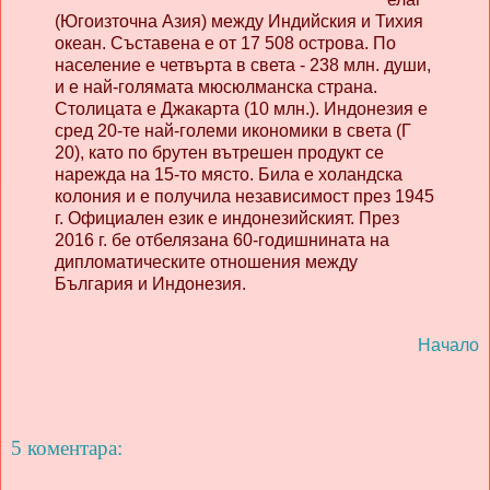
(Югоизточна Азия) между Индийския и Тихия
океан. Съставена е от 17 508 острова. По
население е четвърта в света - 238 млн. души,
и е най-голямата мюсюлманска страна.
Столицата е Джакарта (10 млн.). Индонезия е
сред 20-те най-големи икономики в света (Г
20), като по брутен вътрешен продукт се
нарежда на 15-то място. Била е холандска
колония и е получила независимост през 1945
г. Официален език е индонезийският. През
2016 г. бе отбелязана 60-годишнината на
дипломатическите отношения между
България и Индонезия.
Начало
5 коментара: