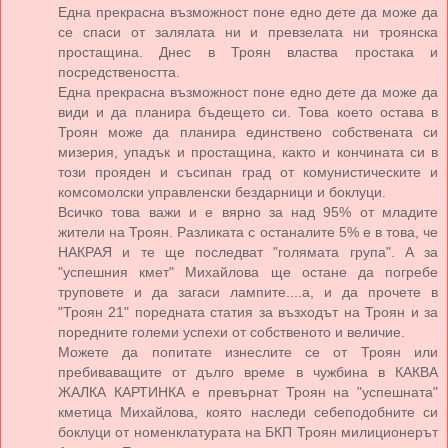
Една прекрасна възможност поне едно дете да може да
се спаси от залялата ни и превзелата ни троянска
простащина. Днес в Троян властва простака и
посредствеността.
Една прекрасна възможност поне едно дете да може да
види и да планира бъдещето си. Това което остава в
Троян може да планира единствено собствената си
мизерия, упадък и простащина, както и кончината си в
този прояден и съсипан град от комунистическите и
комсомолски управленски бездарници и боклуци.
Всичко това важи и е вярно за над 95% от младите
жители на Троян. Разликата с останалите 5% е в това, че
НАКРАЯ и те ще последват "голямата група". А за
"успешния кмет" Михайлова ще остане да погребе
труповете и да загаси лампите....а, и да прочете в
"Троян 21" поредната статия за възходът на Троян и за
поредните големи успехи от собственото и величие.
Можете да попитате изнеслите се от Троян или
пребиваващите от дълго време в чужбина в КАКВА
ЖАЛКА КАРТИНКА е превърнат Троян на "успешната"
кметица Михайлова, която наследи себеподобните си
боклуци от номенклатурата на БКП Троян милиционерът