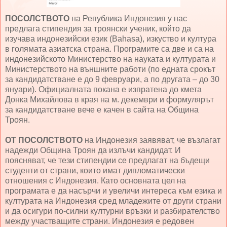
ПОСОЛСТВОТО
на Република Индонезия у нас
предлага стипендия за троянски ученик, който да
изучава индонезийски език (Bahasa), изкуство и култура
в голямата азиатска страна. Програмите са две и са на
индонезийското Министерство на науката и културата и
Министерството на външните работи (по едната срокът
за кандидатстване е до 9 февруари, а по другата – до 30
януари). Официалната покана е изпратена до кмета
Донка Михайлова в края на м. декември и формулярът
за кандидатстване вече е качен в сайта на Община
Троян.
ОТ ПОСОЛСТВОТО
на Индонезия заявяват, че възлагат
надежди Община Троян да излъчи кандидат. И
поясняват, че тези стипендии се предлагат на бъдещи
студенти от страни, които имат дипломатически
отношения с Индонезия. Като основната цел на
програмата е да насърчи и увеличи интереса към езика и
културата на Индонезия сред младежите от други страни
и да осигури по-силни културни връзки и разбирателство
между участващите страни. Индонезия е редовен