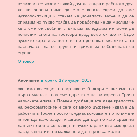
велики и все чакаме някой друг да свърши работата друг
да ни оправи няма да стане когато спрем да сме
чуждопоклоници и станем националисти може и да се
оправим но първо трябва да поработим не да мислим че
като сме се сдобили с диплом за адвокат не може да
почистим снега на тротоара пред дома си ще ги бъде
чуждите страни защото те не прогонват младите а ги
насърчават да се трудят и грижат за собствената си
страна
Отговор
Анонимен
вторник, 17 януари, 2017
ако има класация по мрънкане българите ще сме на
първо място в това сме царе като не ви харесва Троян
напуснете елате в Плевен тук бащицата даде крепостта
на реформаторите и сега от много цъфтене идваме да
работим в Троян просто чуждата кокошка е по голяма е
някой ще каже защо плащаме данъци но като сравним
данъците който се плащат в чужди страни ние сме доста
назад заплатите ни малки но и данъците са малки