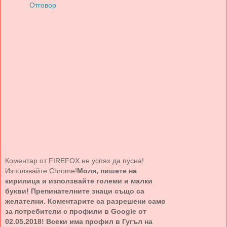
Отговор
Коментар от FIREFOX не успях да пусна!
Използвайте Chrome!
Моля, пишете на
кирилица и използвайте големи и малки
букви! Препинателните знаци също са
желателни. Коментарите са разрешени само
за потребители с профили в Google от
02.05.2018! Всеки има профил в Гугъл на