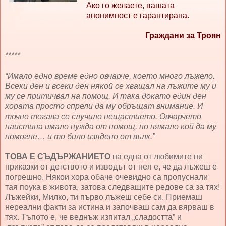
Ако го желаете, вашата
анонимност е гарантирана.
Граждани за Троян
*****
“Имало едно време едно овчарче, което много лъжело.
Всеки ден и всеки ден някой се хващал на лъжите му и
му се притичвал на помощ. И така докато един ден
хората просто спрели да му обръщат внимание. И
точно тогава се случило нещастието. Овчарчето
наистина имало нужда от помощ, но нямало кой да му
помогне… и то било изядено от вълк.”
ТОВА Е СЪДЪРЖАНИЕТО
на една от любимите ни
приказки от детството и изводът от нея е, че да лъжеш е
погрешно. Някои хора обаче очевидно са пропуснали
тая поука в живота, затова следващите редове са за тях!
Лъжейки, Милко, ти първо лъжеш себе си. Приемаш
нереални факти за истина и започваш сам да вярваш в
тях. Тъпото е, че веднъж изпитал „сладостта” и