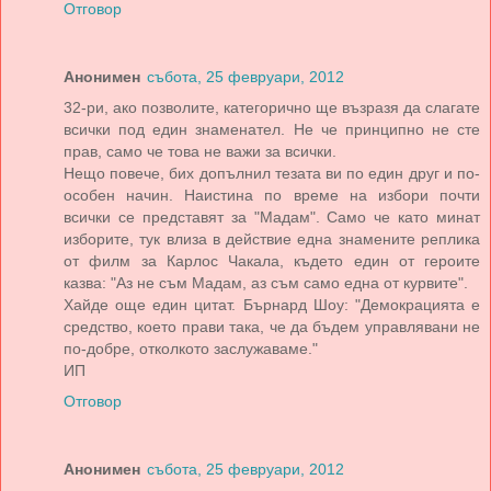
Отговор
Анонимен
събота, 25 февруари, 2012
32-ри, ако позволите, категорично ще възразя да слагате
всички под един знаменател. Не че принципно не сте
прав, само че това не важи за всички.
Нещо повече, бих допълнил тезата ви по един друг и по-
особен начин. Наистина по време на избори почти
всички се представят за "Мадам". Само че като минат
изборите, тук влиза в действие една знамените реплика
от филм за Карлос Чакала, където един от героите
казва: "Аз не съм Мадам, аз съм само една от курвите".
Хайде още един цитат. Бърнард Шоу: "Демокрацията е
средство, което прави така, че да бъдем управлявани не
по-добре, отколкото заслужаваме."
ИП
Отговор
Анонимен
събота, 25 февруари, 2012