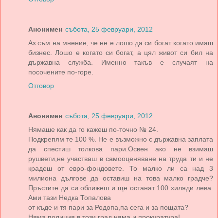
Анонимен
събота, 25 февруари, 2012
Аз съм на мнение, че не е лошо да си богат когато имаш
бизнес. Лошо е когато си богат, а цял живот си бил на
държавна служба. Именно такъв е случаят на
посочените по-горе.
Отговор
Анонимен
събота, 25 февруари, 2012
Нямаше как да го кажеш по-точно № 24.
Подкрепям те 100 %. Не е възможно с държавна заплата
да спестиш толкова пари.Освен ако не взимаш
рушвети,не участваш в самооценяване на труда ти и не
крадеш от евро-фондовете. То малко ли са над 3
милиона дългове да оставиш на това малко градче?
Пръстите да си оближеш и ще останат 100 хиляди лева.
Ами тази Недка Топалова
от къде и тя пари за Родопа,па сега и за пощата?
Няма полиция в този град няма и прокуратура!