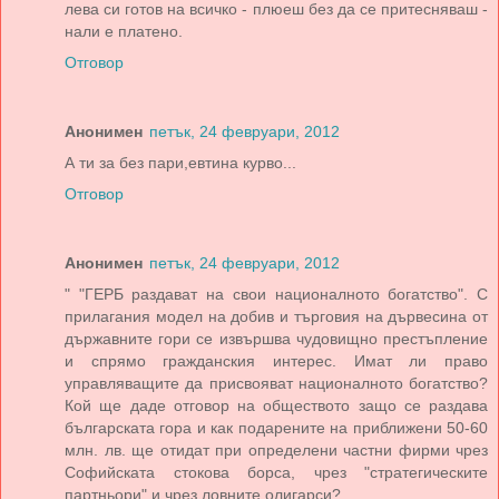
лева си готов на всичко - плюеш без да се притесняваш -
нали е платено.
Отговор
Анонимен
петък, 24 февруари, 2012
А ти за без пари,евтина курво...
Отговор
Анонимен
петък, 24 февруари, 2012
" "ГЕРБ раздават на свои националното богатство". С
прилагания модел на добив и търговия на дървесина от
държавните гори се извършва чудовищно престъпление
и спрямо гражданския интерес. Имат ли право
управляващите да присвояват националното богатство?
Кой ще даде отговор на обществото защо се раздава
българската гора и как подарените на приближени 50-60
млн. лв. ще отидат при определени частни фирми чрез
Софийската стокова борса, чрез "стратегическите
партньори" и чрез ловните олигарси?