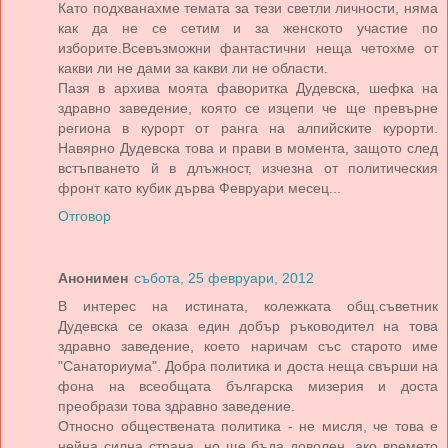
Като подхванахме темата за тези светли личности, няма
как да не се сетим и за женското участие по
изборите.Всевъзможни фантастични неща четохме от
какви ли не дами за какви ли не области.
Пазя в архива моята фаворитка Дудевска, шефка на
здравно заведение, която се изцепи че ще превърне
региона в курорт от ранга на алпийските курорти.
Навярно Дудевска това и прави в момента, защото след
встъпването й в длъжност, изчезна от политическия
фронт като кубик дърва Февруари месец...
Отговор
Анонимен
събота, 25 февруари, 2012
В интерес на истината, колежката общ.съветник
Дудевска се оказа един добър ръководител на това
здравно заведение, което наричам със старото име
"Санаториума". Добра политика и доста неща свърши на
фона на всеобщата българска мизерия и доста
преобрази това здравно заведение.
Относно обществената политика - не мисля, че това е
нейна силна страна, но ще бъда доволен, ако времето