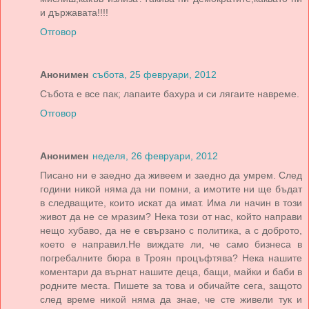
и държавата!!!!
Отговор
Анонимен
събота, 25 февруари, 2012
Събота е все пак; лапаите бахура и си лягаите навреме.
Отговор
Анонимен
неделя, 26 февруари, 2012
Писано ни е заедно да живеем и заедно да умрем. След
години никой няма да ни помни, а имотите ни ще бъдат
в следващите, които искат да имат. Има ли начин в този
живот да не се мразим? Нека този от нас, който направи
нещо хубаво, да не е свързано с политика, а с доброто,
което е направил.Не виждате ли, че само бизнеса в
погребалните бюра в Троян процъфтява? Нека нашите
коментари да върнат нашите деца, бащи, майки и баби в
родните места. Пишете за това и обичайте сега, защото
след време никой няма да знае, че сте живели тук и