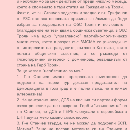
и необяснимо за мен действие от преди няколко месеца,
което е споменато в тази статия на Граждани на Троян.
Факт е, че г-н Станчев подкрепи и заедно с г-н Трифонов
от РЗС станаха основната причина г-н Акимов да бъде
избран за председател на ОбС Троян и по-лошото -
благодарение на тези двама общински съветници, в ОбС
Троян има едно "управленско" партийно-политическо
мнозинство, което в разрез със ЗМСМА се ръководи не
от интересите на гражданите, съгласно Клетвата, която
полага общинския съветник, а се ръководи от
тяснопартийни интереси с доминиращ реваншизъм от
страна на Герб Троян.
Защо казвам "необяснимо за мен".
1. Г-н Станчев имаше прекрасната възможност да
подкрепи на първи тур доказан представител на
Демокрацията в този град и е пълна лъжа, че е нямал
алтернатива!
2. На централно ниво, ДСБ на висшия си партиен форум
взеха решение да не подкрепят Герб и "извиненията" на
г-н Станчев, че ДСБ и ГЕРБ членували в европейската
ЕНП звучат меко казано смехотворно.
3. Г-н Станчев твърди, че не можел да подкрепи БСП.
Мотиви? Защо не посочи мотивите си г-н Станчев и