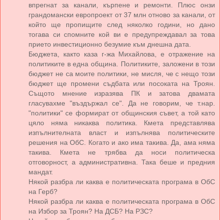
впрегнат за канали, кърпене и ремонти. Плюс онзи
грандомански европроект от 37 млн отново за канали, от
който ще пропищите след няколко години, но дано
тогава си спомните кой ви е предупреждавал за това
прието инвестиционно безумие към днешна дата.
Бюджета, както каза г-жа Михайлова, е отражение на
политиките в една община. Политиките, заложени в този
бюджет не са моите политики, не мисля, че с нещо този
бюджет ще промени съдбата или посоката на Троян.
Същото мнение изразява ПК и затова двамата
гласувахме "въздържал се". Да не говорим, че т.нар.
"политики" се формират от общинския съвет, а той като
цяло няма никаква политика. Кмета представлява
изпълнителната власт и изпълнява политическите
решения на ОбС. Когато и ако има такива. Да, ама няма
такива. Кмета не трябва да носи политическа
отговорност, а административна. Така беше и предния
мандат.
Някой разбра ли каква е политическата програма в ОбС
на Герб?
Някой разбра ли каква е политическата програма в ОбС
на Избор за Троян? На ДСБ? На РЗС?