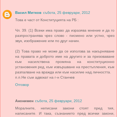
Васил Митков
събота, 25 февруари, 2012
Това е част от Конституцията на РБ :
Чл. 39. (1) Всеки има право да изразява мнение и да го
разпространява чрез слово - писмено или устно, чрез
звук, изображение или по друг начин.
(2) Това право не може да се използва за накърняване
на правата и доброто име на другиго и за призоваване
към насилствена промяна на конституционно
установения ред, към извършване на престъпления, към
разпалване на вражда или към насилие над личността.
п.п.Не съм адвокат на г-н Станчев
Отговор
Анонимен
събота, 25 февруари, 2012
Моралните, неписани закони стоят пред тия,
написаните. И така, съзнанието пред всички закони,