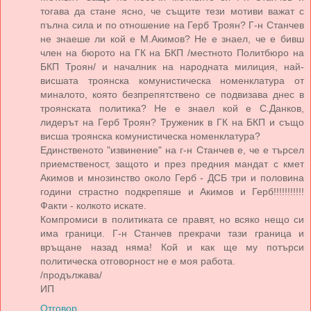
тогава да стане ясно, че същите тези мотиви важат с
пълна сила и по отношение на Герб Троян? Г-н Станчев
не знаеше ли кой е М.Акимов? Не е знаел, че е бивш
член на бюрото на ГК на БКП /местното Политбюро на
БКП Троян/ и началник на народната милиция, най-
висшата троянска комунистическа номенклатура от
миналото, която безпрепятствено се подвизава днес в
троянската политика? Не е знаел кой е С.Данков,
лидерът на Герб Троян? Труженик в ГК на БКП и също
висша троянска комунистическа номенклатура?
Единственото "извинение" на г-н Станчев е, че е търсел
приемственост, защото и през предния мандат с кмет
Акимов и мнозинство около Герб - ДСБ три и половина
години страстно подкрепяше и Акимов и Герб!!!!!!!!!!!
Факти - колкото искате.
Компромиси в политиката се правят, но всяко нещо си
има граници. Г-н Станчев прекрачи тази граница и
връщане назад няма! Кой и как ще му потърси
политическа отговорност не е моя работа.
/продължава/
ИП
Отговор