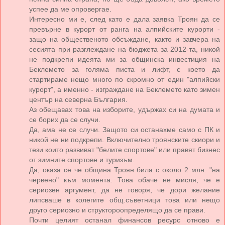
успее да ме опровергае.
Интересно ми е, след като е дала заявка Троян да се
превърне в курорт от ранга на алпийските курорти -
защо на общественото обсъждане, както и завчера на
сесията при разглеждане на бюджета за 2012-та, никой
не подкрепи идеята ми за общинска инвестиция на
Беклемето за голяма писта и лифт, с което да
стартираме нещо много по скромно от един "алпийски
курорт", а именно - изграждане на Беклемето като зимен
център на северна България.
Аз обещавах това на изборите, удържах си на думата и
се борих да се случи.
Да, ама не се случи. Защото си останахме само с ПК и
никой не ни подкрепи. Включително троянските скиори и
тези които развиват "белите спортове" или правят бизнес
от зимните спортове и туризъм.
Да, оказа се че община Троян била с около 2 млн. "на
червено" към момента. Това обаче не мисля, че е
сериозен аргумент, да не говоря, че дори желание
липсваше в колегите общ.съветници това или нещо
друго сериозно и структороопределящо да се прави.
Почти целият останал финансов ресурс отново е