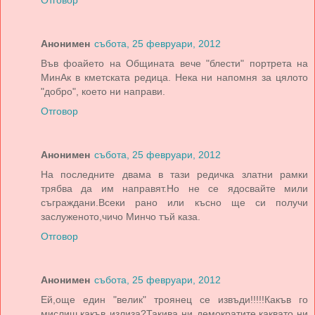
Анонимен
събота, 25 февруари, 2012
Във фоайето на Общината вече "блести" портрета на
МинАк в кметската редица. Нека ни напомня за цялото
"добро", което ни направи.
Отговор
Анонимен
събота, 25 февруари, 2012
На последните двама в тази редичка златни рамки
трябва да им направят.Но не се ядосвайте мили
съграждани.Всеки рано или късно ще си получи
заслуженото,чичо Минчо тъй каза.
Отговор
Анонимен
събота, 25 февруари, 2012
Ей,още един "велик" троянец се извъди!!!!!Какъв го
мислиш,какъв излиза?Такива ни демократите,каквато ни