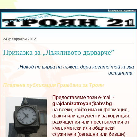
24 февруари 2012
Приказка за „Лъжливото дърварче”
„Никой не вярва на лъжец, дори когато той казва
истината”
Платена публикация Граждани за Троян
Предоставяме този e-mail -
grajdanizatroyan@abv.bg
-
на всеки, който има информация,
факти или документи за корупция,
разхищения или престъпления от
кмет, кметски или общински
служители (сегашни или бивши).