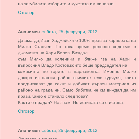
на загубилите изборите,и кучетата им виновни
Отговор
Анонимен
събота, 25 февруари, 2012
Да ама да,Иван Хаджийски е 100% прав за кариерата на
Милко Станчев. По това време редовно ходехме в
джамията на Хари Велев. Виждал
съм Милко да коленичи и ближе г.за на Хари и
въпросния Владо Костов,които беше председател на
комисията по горите в парламента. Именно Милко
докара из нашия район всичките тезе турчуля, които
продължават да секят и добиват дървен материал из
районо на града ни. Само бибитка не см виждал да им
прави.Какво е станало след това?
Как ги е прадал? Не знам. Но истината си е истина.
Отговор
Анонимен
събота, 25 февруари, 2012
Другарки и другари,