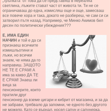
„тръпката” от това да се представяш в нереална
светлина, лъжите стават част от живота ти. Ти не се
ограничаваш до една, измисляш още и още, замесваш
все повече хора и така, докато не разбереш, че сам си си
затворил пътя назад. Например, че Минко Акимов бил
десен по политически убеждения???
Е, ИМА ЕДИН
НАЧИН
и той е да си
признаеш всичките
измишльотини и
лъжи, но всички
знаем, че няма да го
направиш. ЗАЩОТО
НЕ ТЕ Е СРАМ! А
има за какво ДА ТЕ
Е СРАМ! Знаеш ли
вица за
пенсионерите, които
пратили друг
пенсионер да вземе цигари и кибрит от магазина, и за да
не забрави, трябвало да запомни, че едното без другото
не можело. Като се върнал, носел сапун и сапунерка.