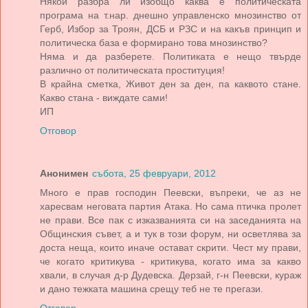
Някой разбра ли изобщо каква е политическата
програма на т.нар. днешно управленско мнозинство от
Герб, Избор за Троян, ДСБ и РЗС и на какъв принцип и
политическа база е формирано това мнозинство?
Няма и да разберете. Политиката е нещо твърде
различно от политическата проституция!
В крайна сметка, Живот ден за ден, па каквото стане.
Какво стана - виждате сами!
ИП
Отговор
Анонимен
събота, 25 февруари, 2012
Много е прав господин Пеевски, въпреки, че аз не
харесвам неговата партия Атака. Но сама птичка пролет
не прави. Все пак с изказванията си на заседанията на
Общинския съвет, а и тук в този форум, ни осветлява за
доста неща, които иначе остават скрити. Чест му прави,
че когато критикува - критикува, когато има за какво
хвали, в случая д-р Дудевска. Дерзай, г-н Пеевски, кураж
и дано тежката машина срещу теб не те прегази.
Отговор