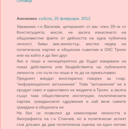
Отговор
Анонимен
събота, 25 февруари, 2012
Уважаеми г-н Василев, цитираният от вас член 39-ти от
Конституцията, мисля, не засяга изнасянето на
общоизвестни факти от дейността на една публична
личност, бивш зам.министър, местен лидер на
политическа партия и общински съветник в ОбС Троян
или на който и да бил друг.
Ако е лошо и нелицеприятно да бъдат изкарвани на
показ действията или бездействията на публичните
личности, сто пъти по-лошо е те да се премълчават.
Предният мандат многократно говорех за т.нар.
"информационно затъмнение". Това "затъмнение" не е
продукт само и единствено на медиите в Троян, а засяга
също така обществените институции, политическите
партии, гражданските сдружения и най вече самите
граждани в общината ни.
Не бих си позволил да коментирам личността и
биографията на г-н Станчев, но в политически аспект
съм длъжен да дам политическа оценка на едно негово