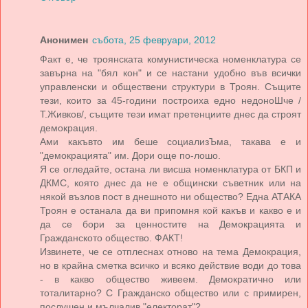
Анонимен
събота, 25 февруари, 2012
Факт е, че троянската комунистическа номенклатура се
завърна на "бял кон" и се настани удобно във всички
управленски и обществени структури в Троян. Същите
тези, които за 45-години построиха едно недоноШче /
Т.Живков/, същите тези имат претенциите днес да строят
демокрация.
Ами какъвто им беше социализЪма, такава е и
"демокрацията" им. Дори още по-лошо.
Я се огледайте, остана ли висша номенклатура от БКП и
ДКМС, която днес да не е общински съветник или на
някой възлов пост в днешното ни общество? Една АТАКА
Троян е останала да ви припомня кой какъв и какво е и
да се бори за ценностите на Демокрацията и
Гражданското общество. ФАКТ!
Извинете, че се отплеснах отново на тема Демокрация,
но в крайна сметка всичко и всяко действие води до това
- в какво общество живеем. Демократично или
тоталитарно? С Гражданско общество или с примирен,
послушен и мълчалив "електорат"?