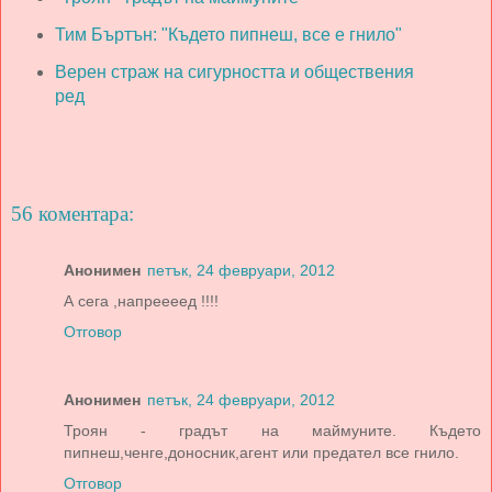
Тим Бъртън: "Където пипнеш, все е гнило"
Верен страж на сигурността и обществения
ред
56 коментара:
Анонимен
петък, 24 февруари, 2012
А сега ,напреееед !!!!
Отговор
Анонимен
петък, 24 февруари, 2012
Троян - градът на маймуните. Където
пипнеш,ченге,доносник,агент или предател все гнило.
Отговор