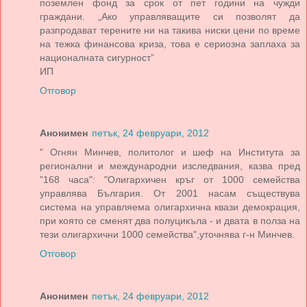
поземлен фонд за срок от пет години на чужди
граждани. „Ако управляващите си позволят да
разпродават терените ни на такива ниски цени по време
на тежка финансова криза, това е сериозна заплаха за
националната сигурност”
ИП
Отговор
Анонимен
петък, 24 февруари, 2012
" Огнян Минчев, политолог и шеф на Института за
регионални и международни изследвания, казва пред
"168 часа": "Олигархичен кръг от 1000 семейства
управлява България. От 2001 насам съществува
система на управляема олигархична квази демокрация,
при която се сменят два полуцикъла - и двата в полза на
тези олигархични 1000 семейства",уточнява г-н Минчев.
Отговор
Анонимен
петък, 24 февруари, 2012