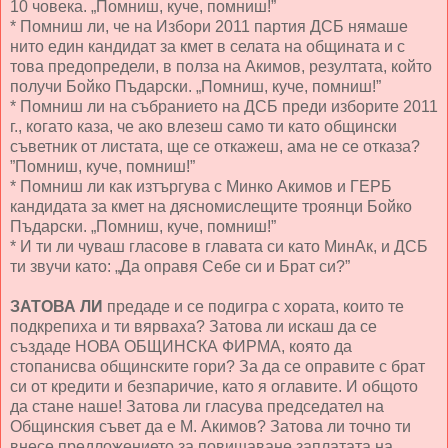
10 човека. „Помниш, куче, помниш!”
* Помниш ли, че на Избори 2011 партия ДСБ нямаше
нито един кандидат за кмет в селата на общината и с
това предопредели, в полза на Акимов, резултата, който
получи Бойко Пъдарски. „Помниш, куче, помниш!”
* Помниш ли на събранието на ДСБ преди изборите 2011
г., когато каза, че ако влезеш само ти като общински
съветник от листата, ще се откажеш, ама не се отказа?
”Помниш, куче, помниш!”
* Помниш ли как изтъргува с Минко Акимов и ГЕРБ
кандидата за кмет на дясномислещите троянци Бойко
Пъдарски. „Помниш, куче, помниш!”
* И ти ли чуваш гласове в главата си като МинАк, и ДСБ
ти звучи като: „Да оправя Себе си и Брат си?”
ЗАТОВА ЛИ
предаде и се подигра с хората, които те
подкрепиха и ти вярваха? Затова ли искаш да се
създаде НОВА ОБЩИНСКА ФИРМА, която да
стопанисва общинските гори? За да се оправите с брат
си от кредити и безпаричие, като я оглавите. И общото
да стане наше! Затова ли гласува председател на
Общинския съвет да е М. Акимов? Затова ли точно ти
внесе предложението за повишаване заплатата на