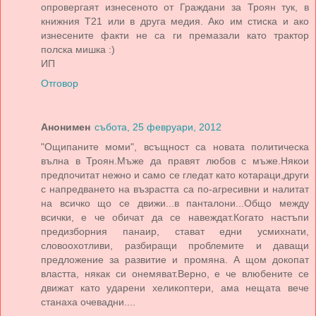
опровергаят изнесеното от Граждани за Троян тук, в
книжния Т21 или в друга медия. Ако им стиска и ако
изнесените факти не са ги премазали като трактор
полска мишка :)
ИП
Отговор
Анонимен
събота, 25 февруари, 2012
"Ощипаните моми", всъщност са новата политическа
вълна в Троян.Мъже да правят любов с мъже.Някои
предпочитат нежно и само се гледат като котараци,други
с напредването на възрастта са по-агресивни и налитат
на всичко що се движи...в панталони...Общо между
всички, е че обичат да се навеждат.Когато настъпи
предизборния панаир, стават едни усмихнати,
словоохотливи, разбиращи проблемите и даващи
предложение за развитие и промяна. А щом докопат
властта, някак си онемяват.Верно, е че влюбените се
движат като ударени хеликоптери, ама нещата вече
станаха очевадни....