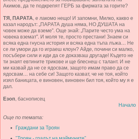
Акимов, да те подкрепят ГЕРБ за фирмата за горите?
ТЯ, ПАРАТА
, е лакомо нещо! И запомни, Милко, какво е
казал народът: „ПАРАТА душа няма, НО ДУШАТА на
човек може да вземе”. Още знай: „Парите често ума на
човека вземат”. И моля те, просто престани! Знаем си
всяка една гнусна история и всяка една тъпа лъжа… Не
се ли умори да го играеш клоун? Айде, почини си малко,
посъбери сили и иди да се доказваш другаде! Където не
ти знаят евтините трикове и ще блеснеш с талант. И не
ми казвай да не се ядосвам, защото имам право да се
ядосвам… на себе си! Защото казват, че не тоя, който
изял баницата, е виновен, виновен бил тоя, който му я е
дал.
Езоп
, баснописец
Начало
Още по темата:
Граждани за Троян
"Троян - градът на маймуните"