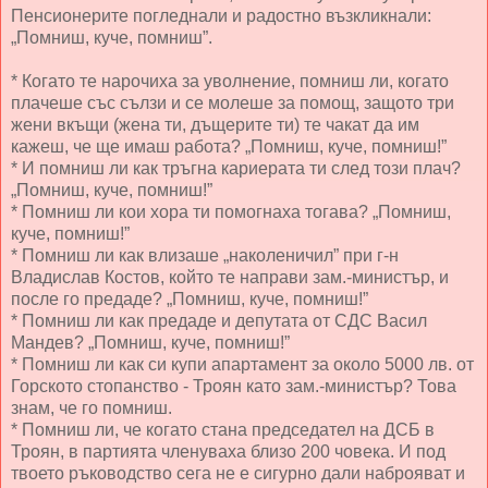
Пенсионерите погледнали и радостно възкликнали:
„Помниш, куче, помниш”.
* Когато те нарочиха за уволнение, помниш ли, когато
плачеше със сълзи и се молеше за помощ, защото три
жени вкъщи (жена ти, дъщерите ти) те чакат да им
кажеш, че ще имаш работа? „Помниш, куче, помниш!”
* И помниш ли как тръгна кариерата ти след този плач?
„Помниш, куче, помниш!”
* Помниш ли кои хора ти помогнаха тогава? „Помниш,
куче, помниш!”
* Помниш ли как влизаше „наколеничил” при г-н
Владислав Костов, който те направи зам.-министър, и
после го предаде? „Помниш, куче, помниш!”
* Помниш ли как предаде и депутата от СДС Васил
Мандев? „Помниш, куче, помниш!”
* Помниш ли как си купи апартамент за около 5000 лв. от
Горското стопанство - Троян като зам.-министър? Това
знам, че го помниш.
* Помниш ли, че когато стана председател на ДСБ в
Троян, в партията членуваха близо 200 човека. И под
твоето ръководство сега не е сигурно дали наброяват и