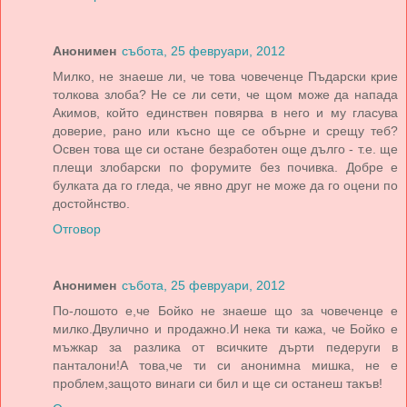
Анонимен
събота, 25 февруари, 2012
Милко, не знаеше ли, че това човеченце Пъдарски крие
толкова злоба? Не се ли сети, че щом може да напада
Акимов, който единствен повярва в него и му гласува
доверие, рано или късно ще се обърне и срещу теб?
Освен това ще си остане безработен още дълго - т.е. ще
плещи злобарски по форумите без почивка. Добре е
булката да го гледа, че явно друг не може да го оцени по
достойнство.
Отговор
Анонимен
събота, 25 февруари, 2012
По-лошото е,че Бойко не знаеше що за човеченце е
милко.Двулично и продажно.И нека ти кажа, че Бойко е
мъжкар за разлика от всичките дърти педеруги в
панталони!А това,че ти си анонимна мишка, не е
проблем,защото винаги си бил и ще си останеш такъв!