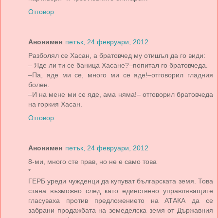
Отговор
Анонимен
петък, 24 февруари, 2012
Разболял се Хасан, а братовчед му отишъл да го види:
– Яде ли ти се баница Хасане?–попитал го братовчеда.
–Па, яде ми се, много ми се яде!–отговорил гладния
болен.
–И на мене ми се яде, ама няма!– отговорил братовчеда
на горкия Хасан.
Отговор
Анонимен
петък, 24 февруари, 2012
8-ми, много сте прав, но не е само това
*
ГЕРБ уреди чужденци да купуват българската земя. Това
стана възможно след като единствено управляващите
гласуваха против предложението на АТАКА да се
забрани продажбата на земеделска земя от Държавния