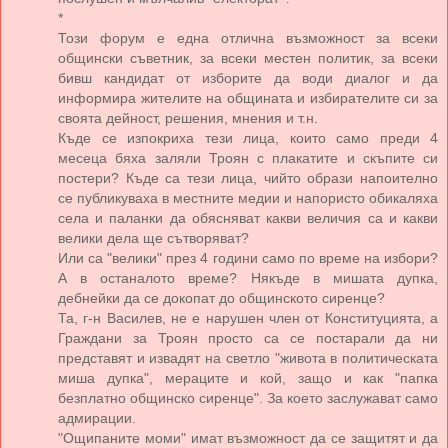
*
Този форум е една отлична възможност за всеки
общински съветник, за всеки местен политик, за всеки
бивш кандидат от изборите да води диалог и да
информира жителите на общината и избирателите си за
своята дейност, решения, мнения и т.н.
Къде се изпокриха тези лица, които само преди 4
месеца бяха заляли Троян с плакатите и скъпите си
постери? Къде са тези лица, чийто образи напоително
се публикуваха в местните медии и напористо обикаляха
села и паланки да обясняват какви величия са и какви
велики дела ще сътворяват?
Или са "велики" през 4 години само по време на избори?
А в останалото време? Някъде в мишата дупка,
дебнейки да се докопат до общинското сиренце?
Та, г-н Василев, не е нарушен член от Конституцията, а
Граждани за Троян просто са се постарали да ни
представят и извадят на светло "живота в политическата
миша дупка", мераците и кой, защо и как "папка
безплатно общинско сиренце". За което заслужават само
адмирации.
"Ощипаните моми" имат възможност да се защитят и да