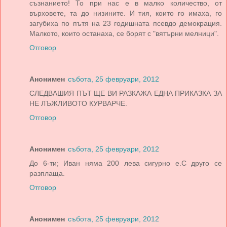
съзнанието! То при нас е в малко количество, от
върховете, та до низините. И тия, които го имаха, го
загубиха по пътя на 23 годишната псевдо демокрация.
Малкото, които останаха, се борят с "вятърни мелници".
Отговор
Анонимен
събота, 25 февруари, 2012
СЛЕДВАШИЯ ПЪТ ЩЕ ВИ РАЗКАЖА ЕДНА ПРИКАЗКА ЗА
НЕ ЛЪЖЛИВОТО КУРВАРЧЕ.
Отговор
Анонимен
събота, 25 февруари, 2012
До 6-ти; Иван няма 200 лева сигурно е.С друго се
разплаща.
Отговор
Анонимен
събота, 25 февруари, 2012