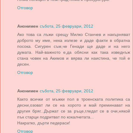
Отговор
Анонимен
събота, 25 февруари, 2012
Ако това са лъжи срещу Милко Станчев и накърняват
доброто му име, нека излезе и даде факти в обратна
посока. Сигурен съм,че Генади ще даде и на него
думата. Най-важното е,да обясни как така изведнъж
стана човек на Акимов и вярва ли наистина, че той е
десен.
Отговор
Анонимен
събота, 25 февруари, 2012
Както всички от мъжки пол в троенската политика са
десни,озоват ли се на хорото и май преминават на
другия бряг...Държат се за ръце,гледат се в очи,някой
пък старци подритват по кокалчетата...
Накратко, дърти педераси!
Отговор