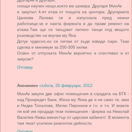
снощи научих нещо,което ме шокира. Другаря МинАк
е закупил 4-ят етаж от пощата на центара. Другарката
Цанкова Лалева се е изпуснала пред неини
работници,че е наета фирмата и да прави ремонт на
етажа.Там ще се танцуват латино танци под вещото
ръководство на внучка му Яна.
Дотук чудесно,но се питам от къде извади пари. Тази
сделка е минимум за 200-300 хилки.
Освен от отпуската МинАк вероятно е спестявал и от
закуски?
Отговор
Анонимен
събота, 25 февруари, 2012
МинАк закупи две офис помещения в сградата на БТК -
над Прокредит Банк. Жена му Янка де и не само те, ами
и Недка Топалова, Митко Пиронков и т.н. и т.н. И знаете
ли кой им продаде тези помещения - фирма на Николай
Василев /бивш министър от царския кабинет/. В момента
там текат усилени ремонтни дейности.
Отговор