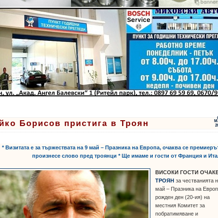
йко Борисов пристига в Троян
М
2
* Визитата е за тържествата на 9 май – Празника на Европа, очаква се премиеръ
произнесе слово пред троянци * Ще имаме и гости от Франция и Ит
ВИСОКИ ГОСТИ ОЧАК
ТРОЯН
за честванията н
май – Празника на Европ
рожден ден (20-ия) на
местния Комитет за
побратимяване и