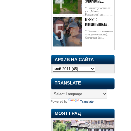
ЗАПОЧВАМЕ...
* Новият участък от
ул. „Минко
Радковски“ ще
достигне жк...
МЪЖЪТ С
ВНУШИТЕЛНАТА...
* Попитах го главното
– защо (се отказа).
Отговори без...
АРХИВ НА САЙТА
TRANSLATE
Powered by
Translate
МОЯТ ГРАД