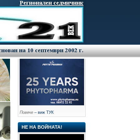
Повече
– виж ТУК
НЕ НА ВОЙНАТА!