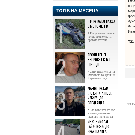
ГВО
наци
ТОП 5 НА МЕСЕЦА
марш
фраг
ВТОРА КАТАСТРОФА
духо
С МОТОРИСТ В...
Фолк
Ива
* Инцидентът стана в
петък привечер, на
правата отсечка...
Т21
ТРОЯН БЕШЕ!
ВЪПРОСЪТ СЕГА Е –
ЩЕ БЪДЕ...
* „Бих предложил на
кметовете на Троян и
Карлово и още...
МАРИАН РАДЕВ:
„РОДИНАТА НЕ СЕ
ИЗБИРА. ДО
СЛЕДВАЩИЯ...
39 К
* „За повечето от нас,
живеещите навън,
главната причина да...
ИНЖ. НИКОЛАЙ
РАЙКОВСКИ: ДО
КРАЯ НА АВГУСТ