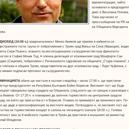
евроинтеграция, чийто
основател и председател
днес е Веселина Попова
Това научихме от
прессъобщение на PR-к
на Общината Маргарита
ова.
ДИОБЕД (10:00 ч.)
градоначалникът Минко Акимов ще приеме в кабинета си
естранните гости: група от побратимения с Троян град Виньо на Сена (Франция), воде
мета Серж Поансо, аташето за институционално сътрудничество към френското
лство в София Моник Тод, 4-членна делегация от италианския град Монфорте Сан
джо (Сицилия), побратимен с Регионалното сдружение на общините „Стара планина”, 
о членува и община Троян, представители на друг италиански град – Лоро Чуфенна, с
о имаме подписан протокол за сътрудничество.
ЛМИНАЦИЯТА
обаче ще настъпи в късния следобед – около 17:00 ч. ще пристигне
стър-председателят на Република България Бойко Борисов. Високият гост ще бъде
ещнат официално пред сградата на Общината, след което ще се срещне и разговаря с
а Акимов. От 17:25 ч. е планирано да започне тържеството на централния градски
ад, на което ще присъства и г-н Борисов. Очаква се премиерът да произнесе реч. По-
о ще даде и пресконференция за местните медии. Потвърдено е, че високият гост ще
ъства на тържествения концерт в салона на читалището (начало 18:00 ч.). Голяма
ятност има за 9-майското тържество в Троян да пристигне и външният ни министър
олай Младенов.