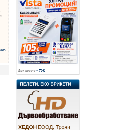
т
,
и
ало
Виж повече
– ТУК
ПЕЛЕТИ, ЕКО БРИКЕТИ
ХЕДОН
ЕООД, Троян