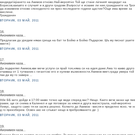
кандидатирането на Акимов отново.Най-вероятно Той ще стане личният кандидат на
Борисов,какъвто е случаят и в други градове.Въпросът е искаме ли ние,гражданите на Тро
да изживеем отново споходилото ни през последните години щастие?Още има време за
мислене.
Гражданин
ВТОРНИК, 03 МАЙ, 2011
16.
Анонимен каза...
Предлагам да уредим някак среща на бат ти Бойко и Бойко Пъдарски. Шъ му писнат ушите
кметя:)
ВТОРНИК, 03 МАЙ, 2011
17.
Анонимен каза...
Да подкрепял Акимов,кви мечи услуги си прай тоя,няма си на идея даже.Ама то какво друго
очакваш от 1 тутманик с гигантско его и нулеви възможности.Акимов кмет,града умира той
пак да му го завира ...
ВТОРНИК, 03 МАЙ, 2011
18.
Анонимен каза...
Абе ББ като дойде в 17:00 какво точно ще види според вас? Нищо. Както вече казах ще пие
ракии, ще се снима в Калинел и ще поговори за някоя и друга магистрала, най-вероятно
Хемус, защото само тя ни засяга реално. Колкото до Акимов - мисля е пределно ясно, че 
д го преизберем. Освен ако не слъжат нещо в преброяването де :)
ВТОРНИК, 03 МАЙ, 2011
19.
Анонимен каза...
Ееееее брат то голямо лъгане ще трябва. То верно, че сме свикнали да ни послъгват ама 