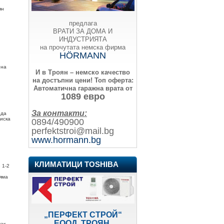
ян
предлага
ВРАТИ ЗА ДОМА И
ИНДУСТРИЯТА
на прочутата немска фирма
HÖRMANN
 на
И в Троян – немско качество
на достъпни цени!
Топ оферта:
Автоматична гаражна врата от
1089 евро
За контакти:
 да
 иска
0894/490900
perfektstroi@mail.bg
www.hormann.bg
КЛИМАТИЦИ TOSHIBA
 1-2
няма
„ПЕРФЕКТ СТРОЙ“
ЕООД, ТРОЯН
чак