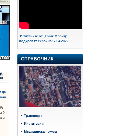
И титаните от „Пинк Флойд“
подкрепят Украйна! 7.04.2022
СПРАВОЧНИК
03
АЙ
011
т да
алия
ВА
а 9
Транспорт
а и
Институции
Медицинска помощ