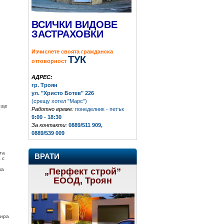
ВСИЧКИ ВИДОВЕ
ЗАСТРАХОВКИ
Изчислете своята гражданска
ТУК
отговорност
АДРЕС:
гр. Троян
ул. "Христо Ботев" 226
(срещу хотел "Марс")
 ще
Работно време:
понеделник - петък
9:00 - 18:30
За контакти:
0889/511 909,
0889/539 009
та
ВРАТИ
 с
„Перфект строй”
на
ЕООД, Троян
рира