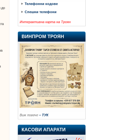
Телефонни кодове
 до
Спешни телефони
.
Интерактивна карта на Троян
ата
ВИНПРОМ ТРОЯН
на
в
Виж повече
– ТУК
КАСОВИ АПАРАТИ