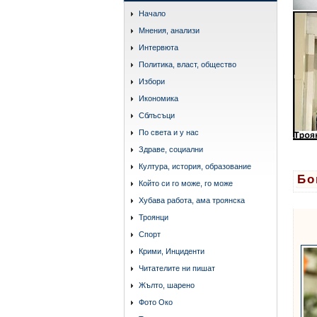
Начало
Мнения, анализи
Интервюта
Политика, власт, общество
Избори
Икономика
Сблъсъци
По света и у нас
Здраве, социални
Култура, история, образование
Бо
Който си го може, го може
Хубава работа, ама троянска
Троянци
Спорт
Крими, Инциденти
Читателите ни пишат
Жълто, шарено
Фото Око