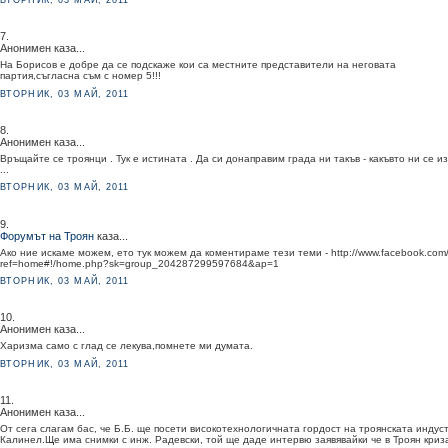
7.
Анонимен каза...
На Борисов е добре да се подскаже кои са местните представители на неговата
партия,съгласна съм с номер 5!!!
ВТОРНИК, 03 МАЙ, 2011
8.
Анонимен каза...
Връщайте се троянци . Тук е истината . Да си донаправим града ни такъв - какъвто ни се из
...
ВТОРНИК, 03 МАЙ, 2011
9.
Форумът на Троян
каза...
Ако ние искаме можем, ето тук можем да коментираме тези теми - http://www.facebook.com
ref=home#!/home.php?sk=group_204287299597684&ap=1
ВТОРНИК, 03 МАЙ, 2011
10.
Анонимен каза...
Харизма само с глад се лекува,помнете ми думата.
ВТОРНИК, 03 МАЙ, 2011
11.
Анонимен каза...
От сега слагам бас, че Б.Б. ще посети високотехнологичната гордост на троянската индус
Калинел.Ще има снимки с инж. Радевски, той ще даде интервю заявявайки че в Троян криз