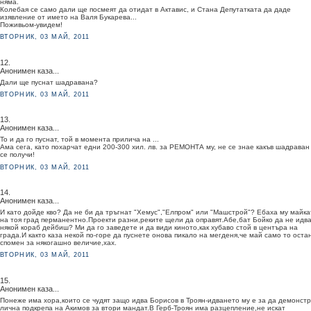
няма.
Колебая се само дали ще посмеят да отидат в Актавис, и Стана Депутатката да даде
изявление от името на Валя Букарева...
Поживьом-увидем!
ВТОРНИК, 03 МАЙ, 2011
12.
Анонимен каза...
Дали ще пуснат шадравана?
ВТОРНИК, 03 МАЙ, 2011
13.
Анонимен каза...
То и да го пуснат, той в момента прилича на ...
Ама сега, като похарчат едни 200-300 хил. лв. за РЕМОНТА му, не се знае какъв шадраван
се получи!
ВТОРНИК, 03 МАЙ, 2011
14.
Анонимен каза...
И като дойде кво? Да не би да тръгнат "Хемус","Елпром" или "Машстрой"? Ебаха му майка
на тоя град перманентно.Проекти разни,реките щели да оправят.Абе,бат Бойко да не идва
някой кораб дейбиш? Ми да го заведете и да види киното,как хубаво стой в центъра на
града.И както каза некой по-горе да пуснете онова пикало на мегденя,че май само то оста
спомен за някогашно величие,хах.
ВТОРНИК, 03 МАЙ, 2011
15.
Анонимен каза...
Понеже има хора,които се чудят защо идва Борисов в Троян-идването му е за да демонст
лична подкрепа на Акимов за втори мандат.В Герб-Троян има разцепление,не искат