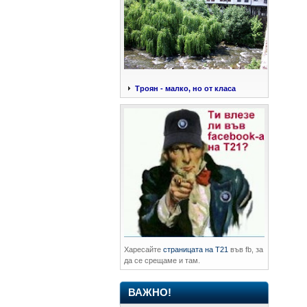
Троян - малко, но от класа
Харесайте
страницата на Т21
във fb, за
да се срещаме и там.
ВАЖНО!