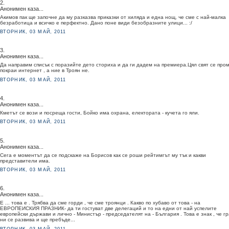
2.
Анонимен каза...
Акимов пак ще започне да му разказва приказки от хиляда и една нощ, че сме с най-малка
безработица и всичко е перфектно. Дано поне види безобразните улици... :/
ВТОРНИК, 03 МАЙ, 2011
3.
Анонимен каза...
Да направим списък с поразийте дето сториха и да ги дадем на премиера.Цял свят се про
покраи интернет , а ние в Троян не.
ВТОРНИК, 03 МАЙ, 2011
4.
Анонимен каза...
Кметът се вози и посреща гости, Бойко има охрана, електората - кучета го яли.
ВТОРНИК, 03 МАЙ, 2011
5.
Анонимен каза...
Сега е моментът да се подскаже на Борисов как се роши рейтимгът му тък и какви
представители има.
ВТОРНИК, 03 МАЙ, 2011
6.
Анонимен каза...
Е ... това е . Трябва да сме горди , че сме троянци . Какво по хубаво от това - на
ЕВРОПЕИСКИЯ ПРА3НИК- да ти гостуват две делегаций и то на едни от най успелите
европейски държави и лично - Министър - председателят на - България . Това е знак , че г
ни се развива и ще пребъде...
ВТОРНИК, 03 МАЙ, 2011