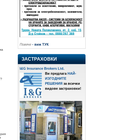
Повече
- виж ТУК
ка
ЗАСТРАХОВКИ
I
&
G Insurance Brokers Ltd.
Ви предлага
НАЙ-
ИЗГОДНИТЕ
/?
РЕШЕНИЯ
за всички
видове застраховки!
трия
а