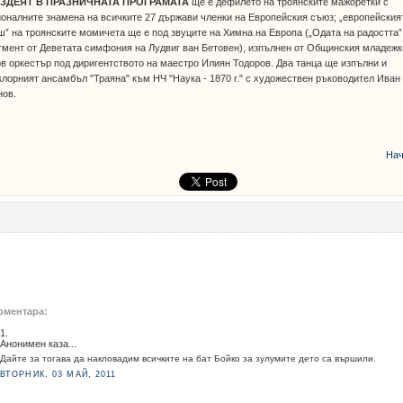
ЗДЕЯТ В ПРАЗНИЧНАТА ПРОГРАМАТА
ще е дефилето на троянските мажоретки с
оналните знамена на всичките 27 държави членки на Европейския съюз; „европейския
” на троянските момичета ще е под звуците на Химна на Европа („Одата на радостта”
мент от Деветата симфония на Лудвиг ван Бетовен), изпълнен от Общинския младежк
в оркестър под диригентството на маестро Илиян Тодоров. Два танца ще изпълни и
лорният ансамбъл "Траяна" към НЧ "Наука - 1870 г." с художествен ръководител Иван
нов.
Нач
оментара:
1.
Анонимен каза...
Дайте за тогава да накловадим всичките на бат Бойко за зулумите дето са вършили.
ВТОРНИК, 03 МАЙ, 2011