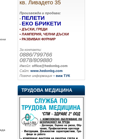
кв. Ливадето 35
Произвежда и продава:
ПЕЛЕТИ
•
ЕКО БРИКЕТИ
•
• ДЪСКИ, ГРЕДИ
• ЛАМПЕРИЯ, ЧЕЛНИ ДЪСКИ
• РАЗВИВАН ФУРНИР
мени
За контакти:
0886/799766
0878/809880
Имейл:
office@hedonbg.com
Сайт:
www.hedonbg.com
Повече информация
– виж ТУК
ТРУДОВА МЕДИЦИНА
рада