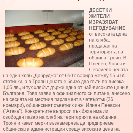
ДЕСЕТКИ
ЖИТЕЛИ
ИЗРАЗЯВАТ
НЕГОДУВАНИЕ
от високата цена
на хляба,
продаван на
територията на
община Троян. В
Плевен, Ловеч и
Севлиево цената
на един хляб „Добруджа” от 650 г варира между 55 и 65
стотинки, а в Троян цената е близо два пъти по-висока –
1,05 лв., и тук хлябът държи една от най-високите цени в
България. Това заяви в официалното си питане, внесено
на сесията на местния парламент в четвъртък (26
ноември), общинският съветник инж. Илиян Пеевски
("Атака"). Конкретните въпроси пък бяха има ли
свободен пазар на хляб на територията на община
Троян и какви мерки възнамерява да предприеме
общинската администрация срещу високата цена на