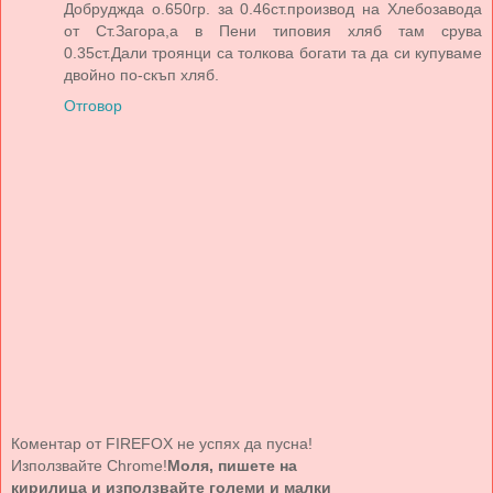
Добруджда о.650гр. за 0.46ст.производ на Хлебозавода
от Ст.Загора,а в Пени типовия хляб там срува
0.35ст.Дали троянци са толкова богати та да си купуваме
двойно по-скъп хляб.
Отговор
Коментар от FIREFOX не успях да пусна!
Използвайте Chrome!
Моля, пишете на
кирилица и използвайте големи и малки