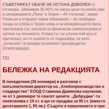
СЪВЕТНИКЪТ ОБАЧЕ НЕ ОСТАНА ДОВОЛЕН
от
отговора. „Минимум 30-40% по ниски цени на хляба има
в хипермаркета „Пени” в Ловеч – 44 стотинки”, заяви
Пеевски и отправи тежки обвинения – че свободен
пазар на хляба в Троян няма и че конкуренцията била
притискана със заплахи за физическа саморазправа и
чупене на техниката. Атакистът не уточни кой кого е
притискал, но от казаното се подразбра, че като
„потисник” се визира основният производител
(Хлебозавода).
Т21
БЕЛЕЖКА НА РЕДАКЦИЯТА
В понеделник (30 ноември) в разговор с
изпълнителния директор на „Хлебопроизводство и
сладкарство” ЕООД Стаменка Дамянова научихме,
че от 1 декември те свалят цените. „Добруджа”-та
поевтинява с 10 ст. и ще се продава за 95 ст. (вместо
досегашните 1, 05 лв.). Същото е намалението и при