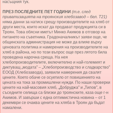
насъщния тук.
ПРЕЗ ПОСЛЕДНИТЕ ПЕТ ГОДИНИ
(т.е. след
приватизацията на троянския хлебозавод – бел. Т21)
няма данни за натиск срещу производителите на хляб от
други места, които искат да продават продукцията си в
Троян. Това обясни кметът Минко Акимов в отговор на
питането на съветника. Градоначалникът заяви още, че
общинската администрация не може да влияе върху
ценовата политика и намерения на производителите на
хляб в района, но по този въпрос още през лятото била
проведена нарочна среща. На нея
хлебопроизводителите, включително и най-големият и
диктуващ „модата” – „Хлебопроизводство и сладкарство”
ЕООД (Хлебозавода), заявили намерения да свалят
цените. Което обаче се осуетило от повишението на
цената на тока за промишлени нужди. По наши проверки
цените на най-масовия хляб, „Добруджа” и „Типов”, в
съседните селища са близки до троянските, каза още г-н
Акимов. И завърши с една оптимистична новина – от 1
декември се очаква цените на хляба в Троян да бъдат
намалени.