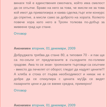
винаги той е единствения смелчага, който има смелост
да се опълчи. Браво на него за това, че мисли не за това
кой имот да приватизира и каква сделка,търг или конкурс
да спретне, а мисли само за доброто на хората. Колкото
повече хора като него в Троян толкова по-добър за
живеене град ще стане.
Отговор
Анонимен
вторник, 01 декември, 2009
Добруджата трябва да стане 80, а типовия 70 - и пак ще
са по-скъпи от предлаганите в съседните по-големи
градове. Ама то се знае- троянските търговци са скъпчии
- вместо да печелят от оборот, гледат да надуят цените!!!
А хляба е стока от първа необходимост и никак не е
добре да се спекулира с цената му!Да се видят
пазарните цени и да се вземе средна, примерно!
Отговор
Анонимен
вторник, 01 декември, 2009