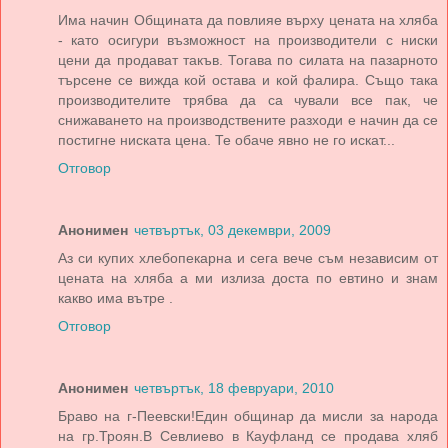
Има начин Общината да повлияе върху цената на хляба
- като осигури възможност на производители с ниски
цени да продават такъв. Тогава по силата на пазарното
търсене се вижда кой остава и кой фалира. Също така
производителите трябва да са чували все пак, че
снижаването на производствените разходи е начин да се
постигне ниската цена. Те обаче явно не го искат...
Отговор
Анонимен
четвъртък, 03 декември, 2009
Аз си купих хлебопекарна и сега вече съм независим от
цената на хляба а ми излиза доста по евтино и знам
какво има вътре .
Отговор
Анонимен
четвъртък, 18 февруари, 2010
Браво на г-Пеевски!Един общинар да мисли за народа
на гр.Троян.В Севлиево в Кауфланд се продава хляб