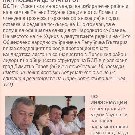
НА 4 НОЕМВРИ ДЕПУТАТЪТ ОТ
БСП
от Ловешкия многомандатен избирателен район и
наш земляк Евгений Узунов (родом е от с. Ломец и
членува в троянска първична организация) е подал
оставка, а седмица по-късно, на 11 октомври, тя е
получила официална санкция от Народното събрание.
На мястото на г-н Узунов в депутатските редици на 41-то
Обикновено народно събрание на Република България
влиза следващият по ред в пропорционалната
кандидатска листа на социалистите в Ловешкия район –
лидерът на общинската структура на БСП в люляковия
град Димитър Горов
(обаче в понеделник, 16 ноември,
името на новия ловешки депутат все още не бе
вписано в регистрите на Народното събрание – бел.
Т21)
.
ПО
ИНФОРМАЦИЯ
от централните
медии Узунов си
направил
парламентарния
самоотвод, за да