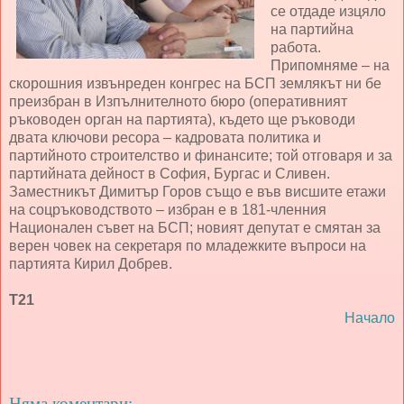
се отдаде изцяло
на партийна
работа.
Припомняме – на
скорошния извънреден конгрес на БСП землякът ни бе
преизбран в Изпълнителното бюро (оперативният
ръководен орган на партията), където ще ръководи
двата ключови ресора – кадровата политика и
партийното строителство и финансите; той отговаря и за
партийната дейност в София, Бургас и Сливен.
Заместникът Димитър Горов също е във висшите етажи
на соцръководството – избран е в 181-членния
Национален съвет на БСП; новият депутат е смятан за
верен човек на секретаря по младежките въпроси на
партията Кирил Добрев.
Т21
Начало
Няма коментари: