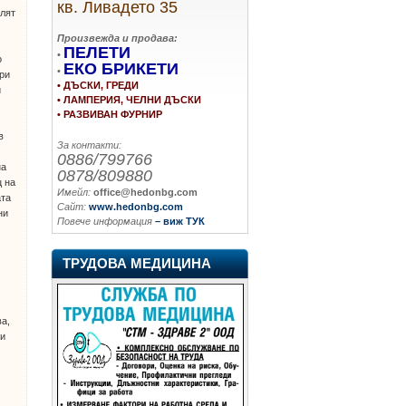
кв. Ливадето 35
елят
н
Произвежда и продава:
ПЕЛЕТИ
•
о
ЕКО БРИКЕТИ
•
при
• ДЪСКИ, ГРЕДИ
и
• ЛАМПЕРИЯ, ЧЕЛНИ ДЪСКИ
• РАЗВИВАН ФУРНИР
в
За контакти:
0886/799766
на
0878/809880
ц на
Имейл:
office@hedonbg.com
ата
Сайт:
www.hedonbg.com
ни
Повече информация
– виж ТУК
ТРУДОВА МЕДИЦИНА
ва,
ги