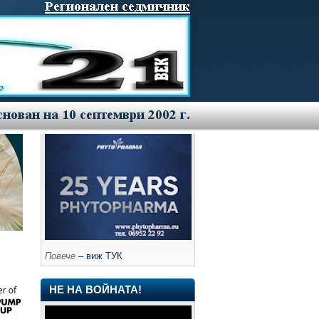
Повече
– виж ТУК
НЕ НА ВОЙНАТА!