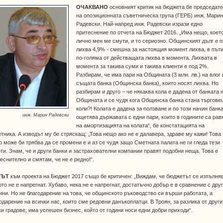
ОЧАКВАНО
основният критик на бюджета бе председат
на опозиционната съветническа група (ГЕРБ) инж. Мари
Радевски. Най-напред инж. Радевски изрази едно
притеснение по отчета на Бюджет 2016. „Има нещо, коет
лично мен ме смути, и то сериозно. Общинският дълг е 
лихва 4,9% - смешна за настоящия момент лихва, в път
по-голяма от действащата лихва в момента. Лихвата в
момента за такива суми и такива клиенти е под 2%.
Разбирам, че има пари на Общината (3 млн. лв.) на влог 
същата банка (Общинска банка), които носят лихва. Но
разбирам и друго – че някаква кола е дадена от банката 
Общината и се чудя кога Общинска банка стана търгове
коли?! Колата е дадена за ползване и по този начин банк
инж. Марин Радевски
ощетява държавата с едни пари, които в годините са рав
на амортизацията на колата“, бе констатацията на
тника. А изводът му бе стряскащ: „Това нещо ако не е далавера, здраве му кажи! Това
 може би трябва да се промени е и аз се чудя защо Сметната палата не ги гледа тези
ти. Знам, че и други банки и застрахователни компании правят подобни неща. Това е
еснително и смятам, че не е редно!“.
НЪТ
към проекта на Бюджет 2017 също бе критичен: „Виждам, че бюджетът се изпълня
то не е напрегнат. Хубаво, нека не е напрегнат, достатъчно добър е в сравнение с дру
ни. Но не благодарение на това, че общинското ръководство си върши работата, а
одарение на всички нас, които сме редовни данъкоплатци. В Троян, за разлика от други
и градове, има успешен бизнес, който от години носи едни добри приходи“.