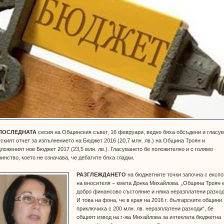
ПОСЛЕДНАТА
сесия на Общинския съвет, 16 февруари, ведно бяха обсъдени и гласу
ският отчет за изпълнението на Бюджет 2016 (20,7 млн. лв.) на Община Троян и
ложеният нов Бюджет 2017 (23,5 млн. лв.). Гласуването бе положително и с голямо
инство, което не означава, че дебатите бяха гладки.
РАЗГЛЕЖДАНЕТО
на бюджетните точки започна с експо
на вносителя – кмета Донка Михайлова. „Община Троян 
добро финансово състояние и няма неразплатени разход
И това на фона, че в края на 2016 г. българските общини
приключиха с 200 млн. лв. неразплатени разходи“, бе
общият извод на г-жа Михайлова за изтеклата бюджетна