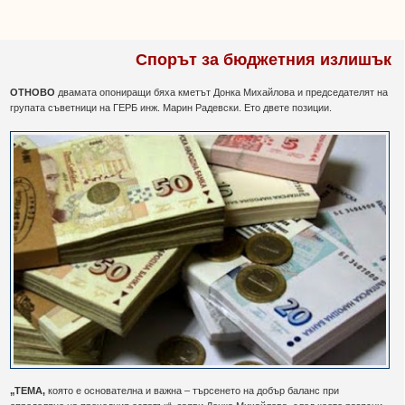
Спорът за бюджетния излишък
ОТНОВО
двамата опониращи бяха кметът Донка Михайлова и председателят на
групата съветници на ГЕРБ инж. Марин Радевски. Ето двете позиции.
„ТЕМА,
която е основателна и важна – търсенето на добър баланс при