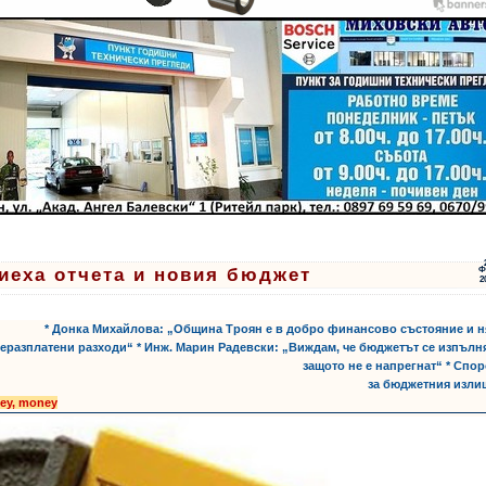
иеха отчета и новия бюджет
Ф
2
* Донка Михайлова: „Община Троян е в добро финансово състояние и 
еразплатени разходи“ * Инж. Марин Радевски: „Виждам, че бюджетът се изпълн
защото не е напрегнат“ * Спо
за бюджетния изли
ey, money