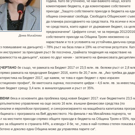
година. Като бе уточнено, че най-важното нещо, когато
коментираме бюджета, е да коментираме собствените
приходи: „Защото собствените приходи в бюджета на ед
община означават свобода. Свободата Общинският съве
да планира разходването на средствата. На всички е ясн
че средствата, които идват от държавния бюджет, са цел
предназначени“. Цифрите сочат, че за периода 2012/2016 
Донка Михайлова
собствените приходи на Община Троян неизменно са
нараствали и то в условията на устойчива данъчна среда
ез повишаване на данъците) – 78% ръст на база план и 19% на отчетени резултати. Кат
н инструмент за приходния ръст бе посочена „трайната тенденция на нарастване на
раемостта на данъците“, казано по друг начин - затягането на финансовата дисциплин
ДЧЕРТАНО
бе също, че рамката на Бюджет 2017 от 23,5 млн. лв. бележи ръст от 2,8 мл
спрямо рамката на предходния Бюджет 2016, която бе 20,7 млн. лв. „Ако трябва да дад
ктеристика на Бюджет 2017, ще кажем, че това е един бюджет с ярко изразен
стиционен профил“, бе кметската оценка; посочените цифри – 4,6 млн. лв. за инвести
вия бюджет срещу 3,4 млн. в миналогодишния и ръст от 35%.
ЯВЕНИ
бяха и основните два проблема пред новия Бюджет 2017: към бюджетните 23,5 
допълнително управление на още около 16 млн. външни финансови средства (по
онални и европейски програми); и синхронизирането на мащабната капиталова прогр
бщината с програмата на ВиК дружеството. На финала г-жа Михайлова подчерта, че
т на местните приходи спрямо общите приходи в бюджета на Община Троян е 55%, пр
но за общините в страната 44%, а изводът й бе, че „това в най-голяма степен показва 
ботено и доколко една Община може да управлява парите си“.