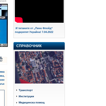
И титаните от „Пинк Флойд“
подкрепят Украйна! 7.04.2022
СПРАВОЧНИК
24
ЕВ
017
няма
ява,
рове
шък
Транспорт
Институции
Медицинска помощ