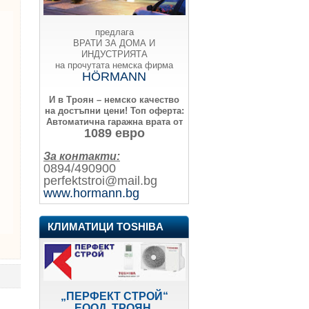
предлага
ВРАТИ ЗА ДОМА И
ИНДУСТРИЯТА
на прочутата немска фирма
HÖRMANN
И в Троян – немско качество
на достъпни цени!
Топ оферта:
Автоматична гаражна врата от
1089 евро
За контакти:
0894/490900
perfektstroi@mail.bg
www.hormann.bg
КЛИМАТИЦИ TOSHIBA
„ПЕРФЕКТ СТРОЙ“
ЕООД, ТРОЯН