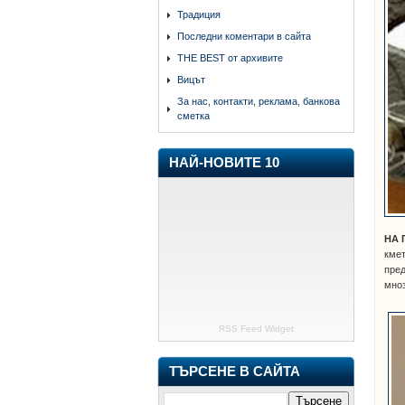
Традиция
Последни коментари в сайта
THE BEST от архивите
Вицът
За нас, контакти, реклама, банкова
сметка
НАЙ-НОВИТЕ 10
НА 
кмет
пред
мноз
RSS Feed Widget
ТЪРСЕНЕ В САЙТА