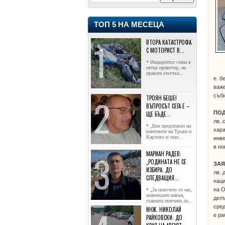
ТОП 5 НА МЕСЕЦА
ВТОРА КАТАСТРОФА
С МОТОРИСТ В...
* Инцидентът стана в
петък привечер, на
правата отсечка...
е. б
важе
съби
ТРОЯН БЕШЕ!
ВЪПРОСЪТ СЕГА Е –
ПО
ЩЕ БЪДЕ...
лв. 
* „Бих предложил на
хара
кметовете на Троян и
Карлово и още...
инве
в но
МАРИАН РАДЕВ:
„РОДИНАТА НЕ СЕ
ЗА
ИЗБИРА. ДО
лв. 
СЛЕДВАЩИЯ...
наци
на О
* „За повечето от нас,
живеещите навън,
делъ
главната причина да...
сред
ИНЖ. НИКОЛАЙ
е ра
РАЙКОВСКИ: ДО