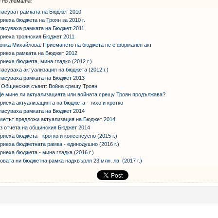
 по темата:
ласуват рамката на Бюджет 2010
риеха бюджета на Троян за 2010 г.
ласуваха рамката на Бюджет 2011
риеха троянския Бюджет 2011
онка Михайлова: Приемането на бюджета не е формален акт
риеха рамката на Бюджет 2012
риеха бюджета, мина гладко (2012 г.)
ласуваха актуализация на бюджета (2012 г.)
ласуваха рамката на Бюджет 2013
 Общинския съвет: Война срещу Троян
е мине ли актуализацията или войната срещу Троян продължава?
риеха актуализацията на бюджета - тихо и кротко
ласуваха рамката на Бюджет 2014
метът предложи актуализация на Бюджет 2014
з отчета на общинския Бюджет 2014
риеха бюджета - кротко и консенсусно (2015 г.)
риеха бюджетната рамка - единодушно (2016 г.)
риеха бюджета - мина гладка (2016 г.)
овата ни бюджетна рамка надхвърля 23 млн. лв. (2017 г.)