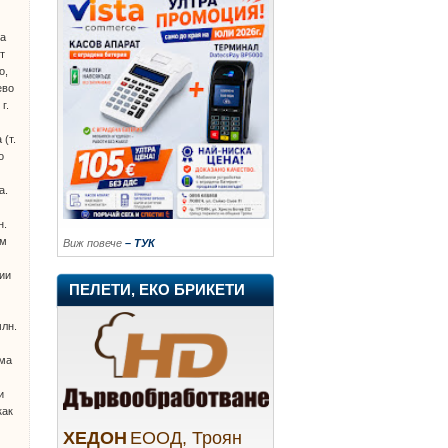
на
т
о,
ево
г.
 (т.
о
а.
н.
ем
Виж повече
– ТУК
ции
ПЕЛЕТИ, ЕКО БРИКЕТИ
млн.
ама
и
как
ХЕДОН
ЕООД, Троян