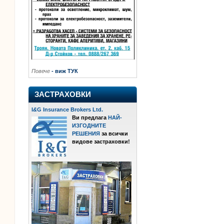
Повече
- виж ТУК
ЗАСТРАХОВКИ
I
&
G Insurance Brokers Ltd.
Ви предлага
НАЙ-
ИЗГОДНИТЕ
РЕШЕНИЯ
за всички
видове застраховки!