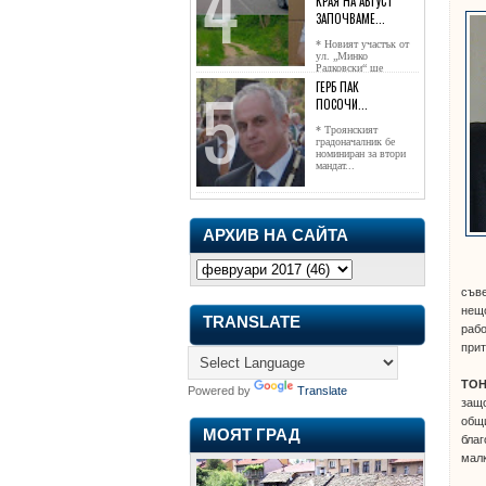
КРАЯ НА АВГУСТ
ЗАПОЧВАМЕ...
* Новият участък от
ул. „Минко
Радковски“ ще
достигне жк...
ГЕРБ ПАК
ПОСОЧИ...
* Троянският
градоначалник бе
номиниран за втори
мандат...
АРХИВ НА САЙТА
съве
нещо
TRANSLATE
рабо
прит
ТО
Powered by
Translate
защо
общи
МОЯТ ГРАД
благ
малк