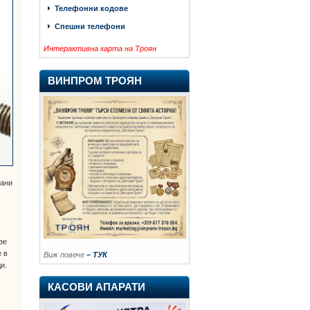
Телефонни кодове
Спешни телефони
Интерактивна карта на Троян
ВИНПРОМ ТРОЯН
вани
зе
е в
Виж повече
– ТУК
и.
КАСОВИ АПАРАТИ