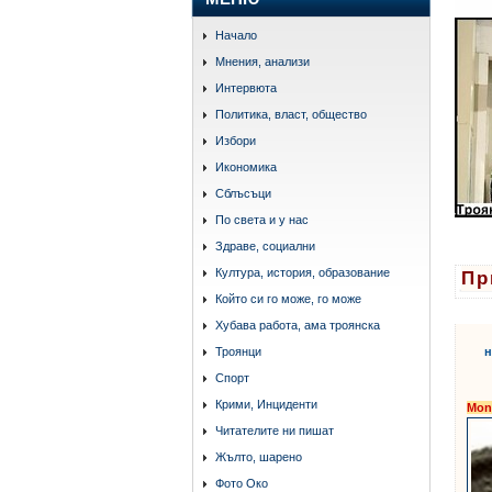
Начало
Мнения, анализи
Интервюта
Политика, власт, общество
Избори
Икономика
Сблъсъци
По света и у нас
Здраве, социални
Култура, история, образование
Пр
Който си го може, го може
Хубава работа, ама троянска
н
Троянци
Спорт
Крими, Инциденти
Mon
Читателите ни пишат
Жълто, шарено
Фото Око