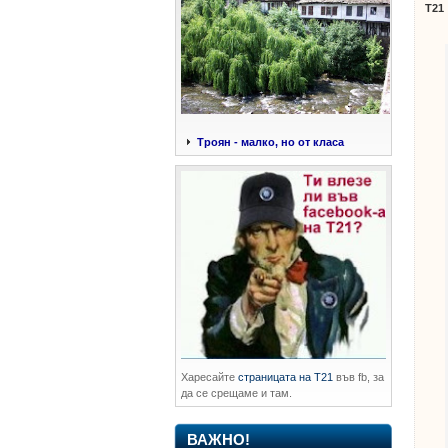
Т21
Троян - малко, но от класа
Харесайте
страницата на Т21
във fb, за
да се срещаме и там.
ВАЖНО!