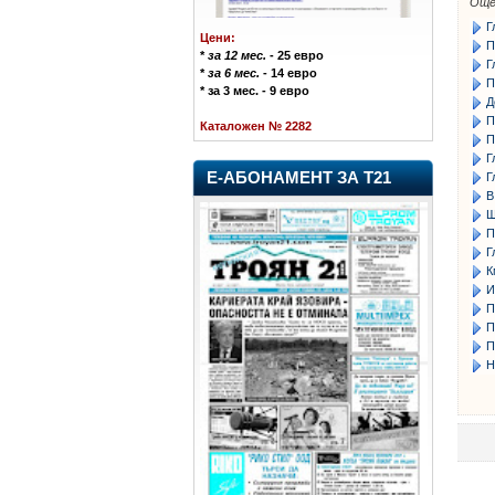
Още
Г
Цени:
П
*
за 12 мес.
- 25 евро
Г
*
за 6 мес.
- 14 евро
П
* за 3 мес. - 9 евро
Д
П
Каталожен № 2282
П
Г
Е-АБОНАМЕНТ ЗА Т21
Г
В
Щ
П
Г
К
И
П
П
П
Н