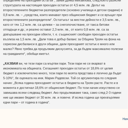
определяне на преходния остатък“, заяви Донка Михайлова, след което разясни
структурата на настоящия преходен остатък от 4,5 млн. лв. Делът на
второстепенните бюджетни разпоредители (основно училища и детски градини) е
0,8 млн. лв. – „средства, които минават през общинския бюджет и се връщат при
второстепенните разпоредители“. Остатъкът за местни дейности е 3,5 млн. лв.,
като от тях 1,2 млн. лв. са целеви – за снегопочистване, от такса битови
отпадъци и др.; и реално остават 2,3 млн. лв., от които 0,8 млн. лв. са за
довършване на преходни обекти, т. е. същинският свободен преходен остатък
възлиза на 1,5 млн. лв. „Дали това е добър баланс за Община Троян на фона на
сериозни дисбаланси в други общини, дали преходният остатък е много или
малко? Явно трябва да продължим дискусията, за да бъдем максимално полезни
на гражданите“, обобщи кметът.
„КАЗВАМ
ви, че тези пари са мъртви пари. Тези пари не се вкарват в
икономиката на общината. Сегашният преходен остатък от 18,6% от целия
бюджет е изключително много, тези пари по моята представа е логично да бъдат
5-10%“, бе оценката на инж. Марин Радевски. Той се аргументира по следния
начин: „Всяка година преходният остатък в бюджета на Троян расте. Расте и в
момента е достигнал 18,6% от общинския бюджет. По този начин изкуствено се
завишава всеки следващ бюджет. Ако продължаваме така, само след 2-3 години
ние ще имаме бюджет от 30 млн. лв. и повече. И всяка година ще прехвърляме
едни пари – от година в година“.
Нач