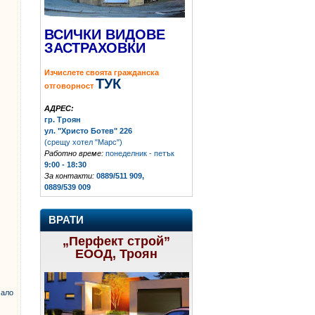
ВСИЧКИ ВИДОВЕ
ЗАСТРАХОВКИ
Изчислете своята гражданска
ТУК
отговорност
АДРЕС:
гр. Троян
ул. "Христо Ботев" 226
(срещу хотел "Марс")
Работно време:
понеделник - петък
9:00 - 18:30
За контакти:
0889/511 909,
0889/539 009
ВРАТИ
„Перфект строй”
ЕООД, Троян
ало