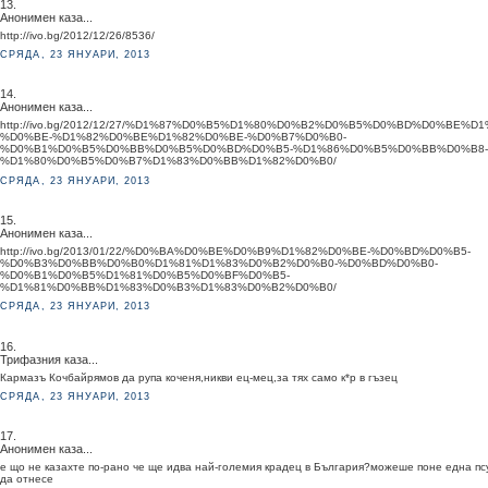
13.
Анонимен каза...
http://ivo.bg/2012/12/26/8536/
СРЯДА, 23 ЯНУАРИ, 2013
14.
Анонимен каза...
http://ivo.bg/2012/12/27/%D1%87%D0%B5%D1%80%D0%B2%D0%B5%D0%BD%D0%BE%D1
%D0%BE-%D1%82%D0%BE%D1%82%D0%BE-%D0%B7%D0%B0-
%D0%B1%D0%B5%D0%BB%D0%B5%D0%BD%D0%B5-%D1%86%D0%B5%D0%BB%D0%B8-
%D1%80%D0%B5%D0%B7%D1%83%D0%BB%D1%82%D0%B0/
СРЯДА, 23 ЯНУАРИ, 2013
15.
Анонимен каза...
http://ivo.bg/2013/01/22/%D0%BA%D0%BE%D0%B9%D1%82%D0%BE-%D0%BD%D0%B5-
%D0%B3%D0%BB%D0%B0%D1%81%D1%83%D0%B2%D0%B0-%D0%BD%D0%B0-
%D0%B1%D0%B5%D1%81%D0%B5%D0%BF%D0%B5-
%D1%81%D0%BB%D1%83%D0%B3%D1%83%D0%B2%D0%B0/
СРЯДА, 23 ЯНУАРИ, 2013
16.
Трифазния каза...
Кармазъ Кочбайрямов да рупа коченя,никви ец-мец,за тях само к*р в гъзец
СРЯДА, 23 ЯНУАРИ, 2013
17.
Анонимен каза...
е що не казахте по-рано че ще идва най-големия крадец в България?можеше поне една пс
да отнесе