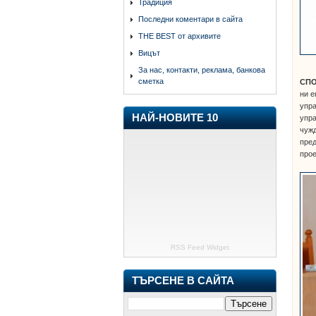
Традиция
Последни коментари в сайта
THE BEST от архивите
Вицът
За нас, контакти, реклама, банкова
сметка
СПО
ни е
упра
НАЙ-НОВИТЕ 10
упра
чужд
пред
прое
RSS Feed Widget
ТЪРСЕНЕ В САЙТА