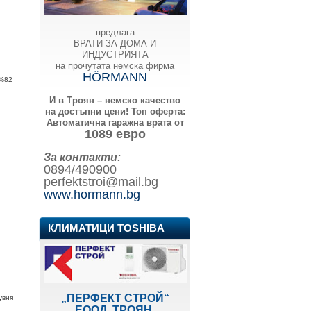
предлага
ВРАТИ ЗА ДОМА И
ИНДУСТРИЯТА
на прочутата немска фирма
HÖRMANN
%82
И в Троян – немско качество
на достъпни цени!
Топ оферта:
Автоматична гаражна врата от
1089 евро
За контакти:
0894/490900
perfektstroi@mail.bg
www.hormann.bg
КЛИМАТИЦИ TOSHIBA
„ПЕРФЕКТ СТРОЙ“
увня
ЕООД, ТРОЯН