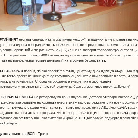
РГИЙНИЯТ
експерт определи като „сапунени мехури” твърденията, че страната ни ня
а от нова ядрена централа и че съоръжението ще се строи в опасна земетръсна зона
улация нарече той и твърдението на ДСБ, че ще се затворят топлоелектроцентрали. „
 г. България имаше почти 4000 мегавата ядрени мощности и това въобще не пречеше 
тата на топлоелектрическите централи”, категоричен бе депутатът.
ЕН ОВЧАРОВ
поясни, че ако проектът е готов, цената му днес щяла да бъде 5,130 мл
, че такъв проект не може да бъде корупционен, защото е най-евтиният в света. И това
ност, а не измислица. Според него ядрената енергетика е „последният
котехнологичен отрасъл у нас, който може да бъде запазен чрез проекта „Белене”.
 В КРАЙНА СМЕТКА
на референдума на 27 януари обществото отговори масово с „Да
 ще означава развитие на ядрената енергетика у нас с изграждането на нови мощности
ос на тълкуване е какви могат да са те – както нови реактори в АЕЦ „Козлодуй”, така и
аждането на нова атомна централа. Ако отговорът обаче е „Не” - това ще означава кра
томната енергетика у нас, включително и край на АЕЦ „Козлодуй”, подчерта в заключе
ен Овчаров.
ински съвет на БСП - Троян