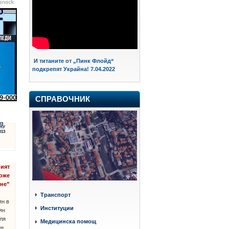
И титаните от „Пинк Флойд“
подкрепят Украйна! 7.04.2022
СПРАВОЧНИК
23
НУ
013
ният
може
ене”
Транспорт
ян в
Институции
ян
еля
Медицинска помощ
ин