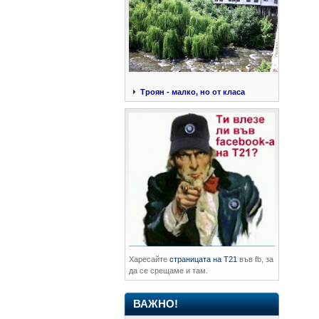
Троян - малко, но от класа
Харесайте
страницата на Т21
във fb, за
да се срещаме и там.
ВАЖНО!