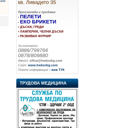
ало
кв. Ливадето 35
Произвежда и продава:
ПЕЛЕТИ
•
ЕКО БРИКЕТИ
•
• ДЪСКИ, ГРЕДИ
• ЛАМПЕРИЯ, ЧЕЛНИ ДЪСКИ
• РАЗВИВАН ФУРНИР
За контакти:
0886/799766
0878/809880
Имейл:
office@hedonbg.com
Сайт:
www.hedonbg.com
Повече информация
– виж ТУК
ТРУДОВА МЕДИЦИНА