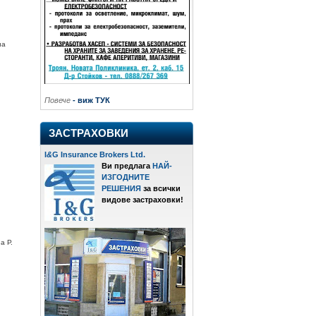
на
Повече
- виж ТУК
ЗАСТРАХОВКИ
I
&
G Insurance Brokers Ltd.
Ви предлага
НАЙ-
ИЗГОДНИТЕ
РЕШЕНИЯ
за всички
видове застраховки!
а Р.