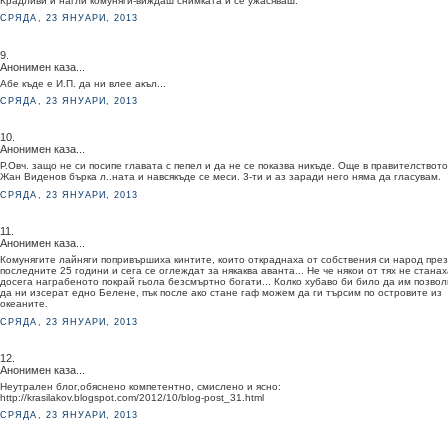
Крадливи и нагли комуняги-виждаш снимката и се ужасяваш.
СРЯДА, 23 ЯНУАРИ, 2013
9.
Анонимен каза...
Абе къде е И.П. да ни влее акъл...
СРЯДА, 23 ЯНУАРИ, 2013
10.
Анонимен каза...
Р.Овч. защо не си посипе главата с пепел и да не се показва никъде. Още в правителството
Жан Виденов бърка л..ната и навсякъде се меси. 3-ти и аз заради него няма да гласувам.
СРЯДА, 23 ЯНУАРИ, 2013
11.
Анонимен каза...
Комунягите лайняги попривършиха кинтите, които откраднаха от собствения си народ през
последните 25 години и сега се оглеждат за някаква аванта... Не че някои от тях не станах
досега награбеното покрай гьола безсмъртно богати... Колко хубаво би било да им позво
да ни изсерат едно Белене, пък после ако стане гаф можем да ги търсим по островите из
океаните.
СРЯДА, 23 ЯНУАРИ, 2013
12.
Анонимен каза...
Неутрален блог,обяснено компетентно, смислено и ясно:
http://krasilakov.blogspot.com/2012/10/blog-post_31.html
СРЯДА, 23 ЯНУАРИ, 2013