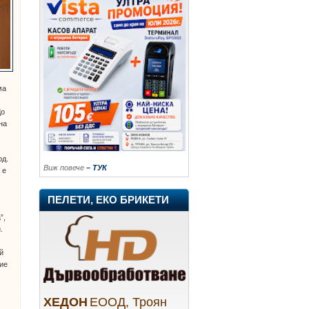
ма
.
До
на
рд.
Виж повече
– ТУК
 е
ПЕЛЕТИ, ЕКО БРИКЕТИ
”,
.
й
ние
ХЕДОН
ЕООД, Троян