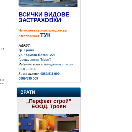
ВСИЧКИ ВИДОВЕ
ЗАСТРАХОВКИ
Изчислете своята гражданска
ТУК
отговорност
АДРЕС:
 на
гр. Троян
ул. "Христо Ботев" 226
(срещу хотел "Марс")
Работно време:
понеделник - петък
9:00 - 18:30
За контакти:
0889/511 909,
0889/539 009
а с
лим
ВРАТИ
„Перфект строй”
ЕООД, Троян