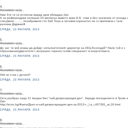
4.
Анонимен каза...
Ами 3ти ти си истинска марда щом убиждаш 2ри
А за референдума излишни 20 милиона каквото каже Б.Б. това е,без значение от изхода 
гласуване...........позабравили сте бай Тошо,а неговия охранител ни го припомни,с тази
разлика ДядянкоФ
СРЯДА, 23 ЯНУАРИ, 2013
5.
Анонимен каза...
До -ри: ти кой искаш да дойде: изпълнителният директор на АЕЦ Козлодуй? Нали той е с
образование(двигатели с вътрешно горене) голям специалист в енергетиката.
СРЯДА, 23 ЯНУАРИ, 2013
6.
Анонимен каза...
Абе ко стаа с доганя?
СРЯДА, 23 ЯНУАРИ, 2013
7.
Анонимен каза...
Сега разбрах защо 21 януари бил "най-депресиращия ден". Заради посещението в Троян н
Овч.
http://econ.bg/Факти/Днес-е-най-депресиращият-ден-за-2013-г-_l.a_i.407381_at.18.html
СРЯДА, 23 ЯНУАРИ, 2013
8.
Анонимен каза...