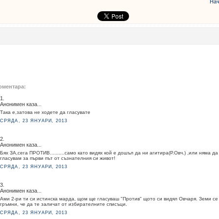
Нач
оментара:
1.
Анонимен каза...
Така е,затова не ходете да гласувате
СРЯДА, 23 ЯНУАРИ, 2013
2.
Анонимен каза...
Бях ЗА,сега ПРОТИВ..........само като видях кой е дошъл да ни агитира(Р.Овч.) ,или няма да
гласувам за първи път от съзнателния си живот!
СРЯДА, 23 ЯНУАРИ, 2013
3.
Анонимен каза...
Ами 2-ри ти си истинска марда, щом ще гласуваш "Против" щото си видял Овчаря. Земи се
гръмни, че да те заличат от избирателните списъци.
СРЯДА, 23 ЯНУАРИ, 2013