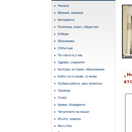
Начало
Мнения, анализи
Интервюта
Политика, власт, общество
Избори
Икономика
Сблъсъци
По света и у нас
Здраве, социални
Култура, история, образование
„Н
Който си го може, го може
ат
Хубава работа, ама троянска
Троянци
Спорт
Крими, Инциденти
Читателите ни пишат
Жълто, шарено
Фото Око