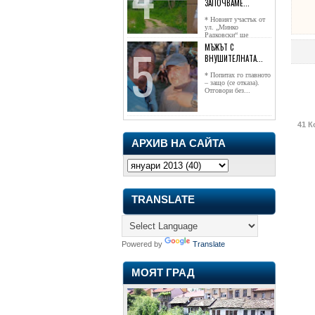
ЗАПОЧВАМЕ...
* Новият участък от
ул. „Минко
Радковски“ ще
достигне жк...
МЪЖЪТ С
ВНУШИТЕЛНАТА...
* Попитах го главното
– защо (се отказа).
Отговори без...
41 К
АРХИВ НА САЙТА
TRANSLATE
Powered by
Translate
МОЯТ ГРАД