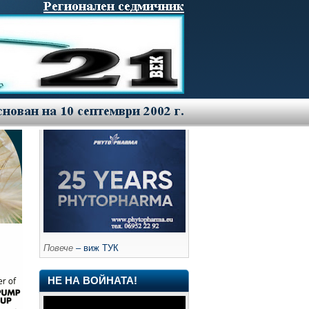
Повече
– виж ТУК
НЕ НА ВОЙНАТА!