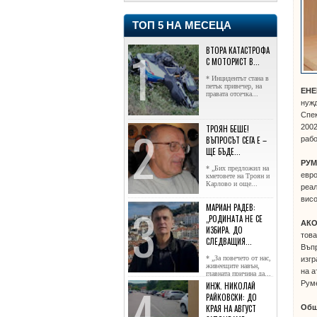
ТОП 5 НА МЕСЕЦА
ВТОРА КАТАСТРОФА
С МОТОРИСТ В...
* Инцидентът стана в
петък привечер, на
ЕНЕ
правата отсечка...
нужд
Спек
2002
ТРОЯН БЕШЕ!
ВЪПРОСЪТ СЕГА Е –
рабо
ЩЕ БЪДЕ...
РУМ
* „Бих предложил на
евро
кметовете на Троян и
Карлово и още...
реал
висо
МАРИАН РАДЕВ:
„РОДИНАТА НЕ СЕ
АКО
ИЗБИРА. ДО
това
СЛЕДВАЩИЯ...
Въпр
* „За повечето от нас,
изгр
живеещите навън,
на а
главната причина да...
Рум
ИНЖ. НИКОЛАЙ
РАЙКОВСКИ: ДО
КРАЯ НА АВГУСТ
Общ