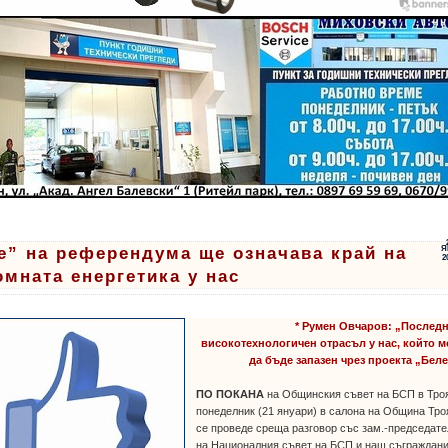
е” на референдума ще означава край на
Я
2
омната енергетика у нас
* Румен Овчаров: „Послед
високотехнологичен отрасъл у нас, който 
да бъде запазен чрез проекта „Бел
ПО ПОКАНА
на Общинския съвет на БСП в Тро
понеделник (21 януари) в салона на Община Тро
се проведе среща разговор със зам.-председат
на Националния съвет на БСП и наш съграждан