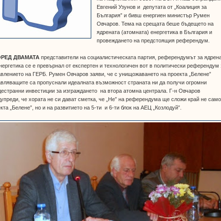
Евгений Узунов и депутата от „Коалиция за
България” и бивш енергиен министър Румен
Овчаров. Тема на срещата беше бъдещето на
ядрената (атомната) енергетика в България и
провеждането на предстоящия референдум.
РЕД ДВАМАТА
представители на социалистическата партия, референдумът за ядрен
нергетика се е превърнал от експертен и технологичен вот в политически референдум 
влението на ГЕРБ. Румен Овчаров заяви, че с унищожаването на проекта „Белене”
вляващите са пропуснали идеалната възможност страната ни да получи огромни
естранни инвестиции за изграждането на втора атомна централа. Г-н Овчаров
упреди, че хората не си дават сметка, че „Не” на референдума ще сложи край не само
кта „Белене”, но и на развитието на 5-ти и 6-ти блок на АЕЦ „Козлодуй”.