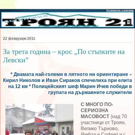
22 февруари 2011
За трета година – крос „По стъпките на
Левски”
* Двамата най-големи в лятното ни ориентиране –
Кирил Николов и Иван Сираков спечелиха при елита
на 12 км * Полицейският шеф Марин Ичев победи в
групата на държавните служители
С МНОГО ПО-
СЕРИОЗНА
МАСОВОСТ
(над 70
участници от Троян,
Велико Търново,
Ямбол и София) и с