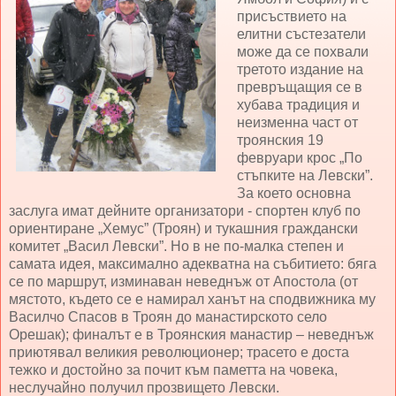
присъствието на
елитни състезатели
може да се похвали
третото издание на
превръщащия се в
хубава традиция и
неизменна част от
троянския 19
февруари крос „По
стъпките на Левски”.
За което основна
заслуга имат дейните организатори - спортен клуб по
ориентиране „Хемус” (Троян) и тукашния граждански
комитет „Васил Левски”. Но в не по-малка степен и
самата идея, максимално адекватна на събитието: бяга
се по маршрут, изминаван неведнъж от Апостола (от
мястото, където се е намирал ханът на сподвижника му
Василчо Спасов в Троян до манастирското село
Орешак); финалът е в Троянския манастир – неведнъж
приютявал великия революционер; трасето е доста
тежко и достойно за почит към паметта на човека,
неслучайно получил прозвището Левски.