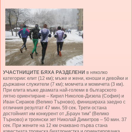
УЧАСТНИЦИТЕ БЯХА РАЗДЕЛЕНИ
в няколко
категории: елит (12 км); мъже и жени, юноши и девойки и
държавни служители (7 км); момчета и момичета (3 км).
При елита мъже двамата най-големи в българското
лятно ориентиране – Кирил Николов-Дизела (София) и
Иван Сираков (Велико Търново), финишираха заедно с
отличния резултат 47 мин. 59 сек. Трети остана
достойният им конкурент от „Браун тим” (Велико
Търново) и троянски зет Николай Димитров – 50 мин. 37
сек. При жените на 12 км очаквано първа стана
известната троянска биатлонистка и ориентировачка