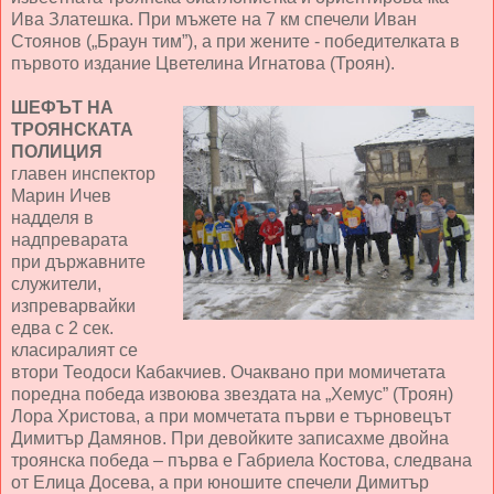
Ива Златешка. При мъжете на 7 км спечели Иван
Стоянов („Браун тим”), а при жените - победителката в
първото издание Цветелина Игнатова (Троян).
ШЕФЪТ НА
ТРОЯНСКАТА
ПОЛИЦИЯ
главен инспектор
Марин Ичев
надделя в
надпреварата
при държавните
служители,
изпреварвайки
едва с 2 сек.
класиралият се
втори Теодоси Кабакчиев. Очаквано при момичетата
поредна победа извоюва звездата на „Хемус” (Троян)
Лора Христова, а при момчетата първи е търновецът
Димитър Дамянов. При девойките записахме двойна
троянска победа – първа е Габриела Костова, следвана
от Елица Досева, а при юношите спечели Димитър