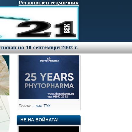
Повече
– виж ТУК
НЕ НА ВОЙНАТА!