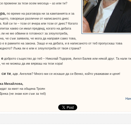
се промени за тези осем месеца – аз или ти?
ра,
по време на разговора ни за кампанията и за
щето, говореше различни от написаното днес
. Кой си ти – този от вчера или този от днес? Когато
опитах какво си имал предвид, когато на дебата
 ли не ме обвини в готовност за злоупотреба,
на, че съм заявила, че мога да направя само това,
о е в рамките на закона. Защо и на дебата, и в написаното от теб пропускаш това
едното? Лъжа ли е или е злоупотреба от твоя страна?
 е
доброто същество до теб – Николай Тодоров, Ангел Балев или някой друг. Та нали т
, че не можеш да им вярваш на тези хора!
 си
ти
, адв. Ангелов? Много ми се искаше да си Венко, който уважавам и ценя!
ка Михайлова,
идат за кмет на община Троян
Донка (не знам коя съм за теб)
Нач