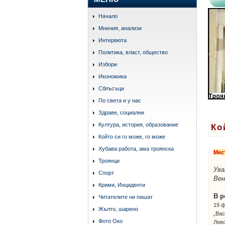
Начало
Мнения, анализи
Интервюта
Политика, власт, общество
Избори
Икономика
Сблъсъци
По света и у нас
Здраве, социални
Култура, история, образование
Ко
Който си го може, го може
Хубава работа, ама троянска
Мес
Троянци
Ува
Спорт
Вен
Крими, Инциденти
В 
Читателите ни пишат
19 ф
Жълто, шарено
„Вас
Фото Око
Левс