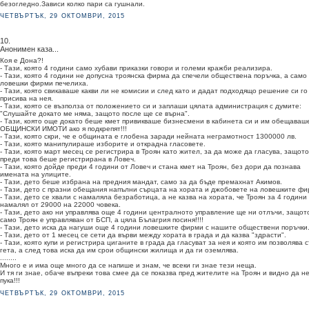
безогледно.Зависи колко пари са гушнали.
ЧЕТВЪРТЪК, 29 ОКТОМВРИ, 2015
10.
Анонимен каза...
Коя е Дона?!
- Тази, която 4 години само хубави приказки говори и големи кражби реализира.
- Тази, която 4 години не допусна троянска фирма да спечели обществена поръчка, а само
ловешки фирми печелиха.
- Тази, която свикаваше какви ли не комисии и след като и дадат подходящо решение си го
присива на нея.
- Тази, която се възполза от положението си и заплаши цялата администрация с думите:
"Слушайте докато ме няма, защото после ще се върна".
- Тази, която още докато беше кмет привикваше бизнесмени в кабинета си и им обещаваш
ОБЩИНСКИ ИМОТИ ако я подкрепят!!!
- Тази, която скри, че е общината е глобена заради нейната неграмотност 1300000 лв.
- Тази, която манипулираше изборите и открадна гласовете.
- Тази, която март месец се регистрира в Троян като жител, за да може да гласува, защото
преди това беше регистрирана в Ловеч.
- Тази, която дойде преди 4 години от Ловеч и стана кмет на Троян, без дори да познава
имената на улиците.
- Тази, дето беше избрана на предния мандат, само за да бъде премахнат Акимов.
- Тази, дето с празни обещания напълни сърцата на хората и джобовете на ловешките фи
- Тази, дето се хвали с намаляла безработица, а не казва на хората, че Троян за 4 години
намалял от 29000 на 22000 човека.
- Тази, дето ако ни управлява още 4 години централното управление ще ни отлъчи, защот
само Троян е управляван от БСП, а цяла Бълагрия посиня!!!!
- Тази, дето иска да нагуши още 4 години ловешките фирми с нашите обществени поръчки
- Тази, дето от 1 месец се сети да върви между хората в града и да казва "здрасти".
- Тази, която купи и регистрира циганите в града да гласуват за нея и която им позволява 
гета, а след това иска да им срои общински жилища и да ги оземлява.
........
Много е и има още много да се напише и знам, че всеки ги знае тези неща.
И тя ги знае, обаче въпреки това смее да се показва пред жителите на Троян и видно да не
пука!!!
ЧЕТВЪРТЪК, 29 ОКТОМВРИ, 2015