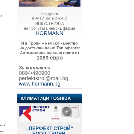
предлага
на
ВРАТИ ЗА ДОМА И
ИНДУСТРИЯТА
на прочутата немска фирма
HÖRMANN
И в Троян – немско качество
на достъпни цени!
Топ оферта:
Автоматична гаражна врата от
1089 евро
За контакти:
0894/490900
perfektstroi@mail.bg
www.hormann.bg
КЛИМАТИЦИ TOSHIBA
..но
„ПЕРФЕКТ СТРОЙ“
ато
ЕООД, ТРОЯН