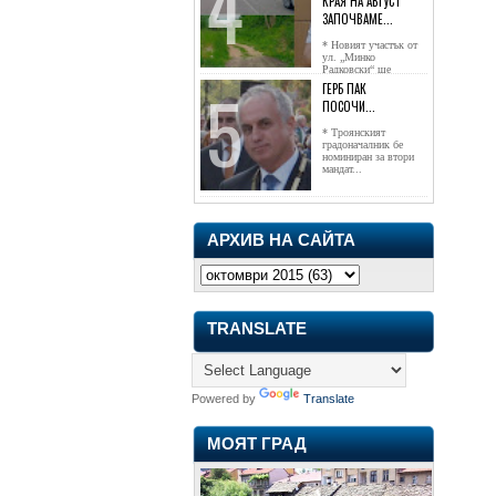
КРАЯ НА АВГУСТ
ЗАПОЧВАМЕ...
* Новият участък от
ул. „Минко
Радковски“ ще
достигне жк...
ГЕРБ ПАК
ПОСОЧИ...
* Троянският
градоначалник бе
номиниран за втори
мандат...
АРХИВ НА САЙТА
TRANSLATE
Powered by
Translate
МОЯТ ГРАД