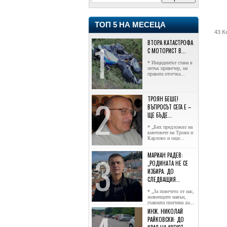
ТОП 5 НА МЕСЕЦА
43 К
ВТОРА КАТАСТРОФА
С МОТОРИСТ В...
* Инцидентът стана в
петък привечер, на
правата отсечка...
ТРОЯН БЕШЕ!
ВЪПРОСЪТ СЕГА Е –
ЩЕ БЪДЕ...
* „Бих предложил на
кметовете на Троян и
Карлово и още...
МАРИАН РАДЕВ:
„РОДИНАТА НЕ СЕ
ИЗБИРА. ДО
СЛЕДВАЩИЯ...
* „За повечето от нас,
живеещите навън,
главната причина да...
ИНЖ. НИКОЛАЙ
РАЙКОВСКИ: ДО