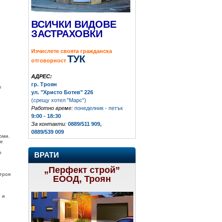
ВСИЧКИ ВИДОВЕ
ЗАСТРАХОВКИ
Изчислете своята гражданска
ТУК
отговорност
АДРЕС:
гр. Троян
е
ул. "Христо Ботев" 226
(срещу хотел "Марс")
Работно време:
понеделник - петък
9:00 - 18:30
За контакти:
0889/511 909,
0889/539 009
рми.
 е
о
ВРАТИ
.
„Перфект строй”
строя
ЕООД, Троян
 и