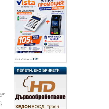
Виж повече
– ТУК
ПЕЛЕТИ, ЕКО БРИКЕТИ
нски
 в
т
на
ХЕДОН
ЕООД, Троян