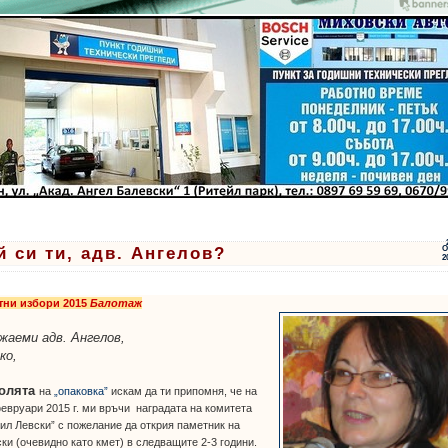
й си ти, адв. Ангелов?
О
2
тни избори 2015
Балотаж
жаеми адв. Ангелов,
ко,
ролята
на
„опаковка”
искам да ти припомня, че на
евруари 2015 г. ми връчи наградата на комитета
ил Левски” с пожелание да открия паметник на
ки (очевидно като кмет) в следващите 2-3 години.