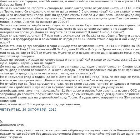
Днес на кого се сърдите, г-жо Михайлова, и какво изобщо сте очаквали от тези хора от ГЕ
Избор за Троян?
Защо си мълчите за глобите и санкциите, които наследихте от управлението на ГЕРБ и И
за Троян, които би следвало с лихвите да са около 5,5 милиона лева? Когато станахте кме
ЗДОИ ви изисках тези глоби. Вие ми дадохте списък с около 3,2 млн лева. После дойде ощ
една допълнителна глоба по проекта за „Техническа помощ за водния цикъл“ за още около 
милиона лева. А колко са лихвите до 2020 г?
Защо си мълчите за загубата на общинските имоти на Търговията и меко казано страннот
поведение на Акимов, Балев и Топалова, които по мое мнение умишлено не защитиха
интереса на троянци? Колко са загубите от тези имоти? 3 млн? 4 млн? Повече?
Защо си мълчите за онези 1,7 млн които „изчезнаха“ от бюджета на община Троян и за ко
сезирах и прокуратурата и Комисията по корупция в НС? Какво стана с одита и кой и къде г
покри?
Колко станаха до тук загубите в пари и имущество от управлението на ГЕРБ и Избор за Тр
Я смятайте? Над 16 милиона лева!!! За 4 години ГЕРБ и Избор за Троян ни загробиха с на
млн лева, но вие от БСП си мълчите. Мълчите си и предпочитате да инкасирате мръсни уд
отколкото да говорите.
Защо не говорите и защо не кажете каква е истината? Кой и какво ви запушва устата? До к
ще е „гарван, гарвану око не вади?“
До кога ще действа закона Омерта в този загиващ град, където всеки овластен бандит мо
да го краде и граби безнаказано, а като награда – овчето население пак да си ги преизбир
те пак да го крадат, докато му смъкнат последната овча кожа?
Не е нормално след 4 години да не знаете кой кой е в този град. Това, че все още се тутка
все още не съм приключил с „Речник на помиярите в Троян“ не е оправдание.
Не питайте кои са. Това са същите онези, които стоят зад „опонентите“ ви Шишков и Ангел
които ви изработиха и прекараха в самото начало на мандата ви да унищожите
антифашисткия паметник, нарушавайки 11 български и европейски закона, а после в ОбС в
забраниха да сложите обозначителна плоча над съществуващия до ден днешен безимене
масов гроб в центъра на „европейския“ град Троян. И в драстично нарушение на Женевска
конвенция.
Ами, мълчете си! То скоро целият град ще замлъкне.
ЧЕТВЪРТЪК, 29 ОКТОМВРИ, 2015
5.
Анонимен каза...
Донке не се ядосвай това са те неграмотни забравящи малоумни тъпи като Николайчо сам
радвам че ще работим без двама малоумника Илиянчо и Николайчо хубаво беше да го ням
Анчо тюфлека