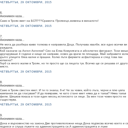
ЧЕТВЪРТЪК, 29 ОКТОМВРИ, 2015
6.
Анонимен каза...
Само в Троян кмет на БСП???Срамота !Троянецо,живееш в миналото!
ЧЕТВЪРТЪК, 29 ОКТОМВРИ, 2015
7.
Анонимен каза...
Не мога да разбера какво толкова е направила Доца. Получава хвалби, все едно всички ви
раждала.
Кой назначи за Ангел Ангелов? Син на Елка Комунягата и абсолютен фигурант. Този миш
другаруваше 4 години и нищо не направи, освен да крачи по площада. Май забравите колк
дълго улиците бяха кални и прашни. Колко пъти фирмите асфалтираха и след това пак
копаеха?
Герб са много жалки в Троян, но те просто ще са лицата тук. Всичко ще се решава от друго
място.
ЧЕТВЪРТЪК, 29 ОКТОМВРИ, 2015
8.
Анонимен каза...
Само в Троян свестен кмет. И ти го знаеш, 6-и! Че за човек, който лъга, черни и плю цяла
кампания ли да гласувам? И да повяравм, че като стане кмет няма да е такъв? Няма такъв
филм. Шишков показа в този един месец истинското си лице. За мен този човек просто не
съществува.
ЧЕТВЪРТЪК, 29 ОКТОМВРИ, 2015
9.
Анонимен каза...
Дона и върховенство на закона.Две противоположни неща.Дона подписва всичко което и с
поднесе и слуша лъжите на администрацията си.А администрацията и лъже