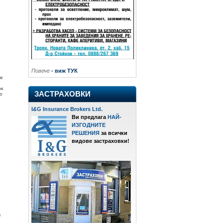
Повече
- виж ТУК
 е
ок
ЗАСТРАХОВКИ
о
I
&
G Insurance Brokers Ltd.
Ви предлага
НАЙ-
ИЗГОДНИТЕ
РЕШЕНИЯ
за всички
видове застраховки!
е