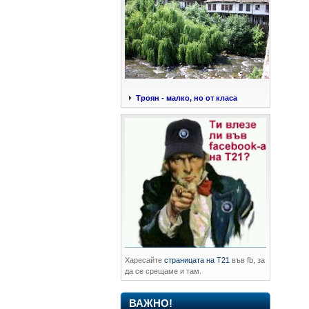
Троян - малко, но от класа
Харесайте
страницата на Т21
във fb, за
да се срещаме и там.
ВАЖНО!