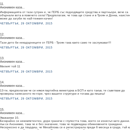
11.
Анонимен каза...
Информацията от тази сутрин е, че ГЕРБ със подходящите средства и партньори, вече са
обърнали вота в повечето села! Предполагам, че това ще стане и в Троян и Донка, наисти
може да загуби по най-тежкия начин!
ЧЕТВЪРТЪК, 29 ОКТОМВРИ, 2015
12.
Анонимен каза...
Тази дето би некадърниците от ГЕРБ - Троян така както само те заслужават!!!
ЧЕТВЪРТЪК, 29 ОКТОМВРИ, 2015
13.
Анонимен каза...
Милият той 11
ЧЕТВЪРТЪК, 29 ОКТОМВРИ, 2015
14.
Анонимен каза...
13-ти, предполагам че си някоя партийна мижетурка в БСП и като такъв, те съветвам да
провериш написаното по-горе, чрез вашите структури и тогава да пишеш!
ЧЕТВЪРТЪК, 29 ОКТОМВРИ, 2015
15.
Анонимен каза...
Уважаеми 10,
Безкрайно си некомпетентен, дори граничи с глупостта това, което си изнесъл като данни.
пък си Анонимко, така че е без значение, това че подвеждаш обикновените граждани.
Несериозно е да твърдиш, че Михайлова се е регистрирала преди 6 месеца в града, тъй к