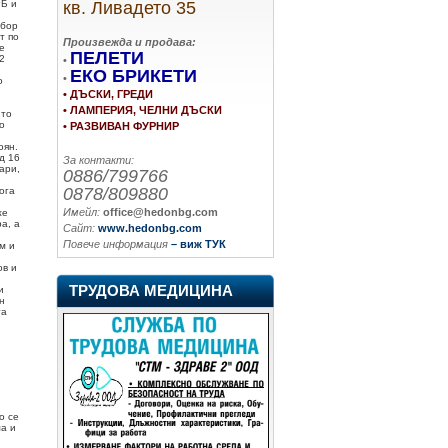
кв. Ливадето 35
РБ и
збор
т по
Произвежда и продава:
е
ПЕЛЕТИ
2
•
ЕКО БРИКЕТИ
•
о
• ДЪСКИ, ГРЕДИ
• ЛАМПЕРИЯ, ЧЕЛНИ ДЪСКИ
ето
о
• РАЗВИВАН ФУРНИР
оян.
д 16
За контакти:
ари,
0886/799766
0878/809880
ога
Имейл:
office@hedonbg.com
же
а, а
Сайт:
www.hedonbg.com
Повече информация
– виж ТУК
м и
ов и
ТРУДОВА МЕДИЦИНА
и
н
та
о се
а и