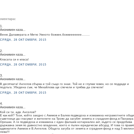
оментара:
1.
Анонимен каза...
Веню Далаверата и Митю Умното божкее,божкеееееее.........
СРЯДА, 28 ОКТОМВРИ, 2015
2.
Анонимен каза...
Класата си е класа!
СРЯДА, 28 ОКТОМВРИ, 2015
3.
Анонимен каза...
В десятката! Ангелов сбърка и той също го знае. Той не е глупав човек, но се поддаде и
подлъга. Убедена съм, че Михайлова ще спечели и трябва да спечели!
СРЯДА, 28 ОКТОМВРИ, 2015
4.
Анонимен каза...
Кой си ти, адв. Ангелов?
Е как кой? Този, който заедно с Акимов и Балев подведоха и измамиха неграмотните общи
съветници да гласуват и жителите на Троян да загубят земята и сградния фонд в Панаира
Орешак. А ги подведоха и измамиха с един фалшив нотариален акт, където се придобива
държавна земя по давностно владение, което е пълен юридически абсурд. И това го правя
адвокатите Акимов и В.Ангелов. Общата загуба от земята и сградния фонд е над 5 милио
лева!!!