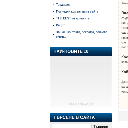
Кой 
Традиция
Последни коментари в сайта
Вче
бъде
THE BEST от архивите
неща
Вицът
те п
За нас, контакти, реклама, банкова
едва
сметка
приз
коет
посл
НАЙ-НОВИТЕ 10
Кое
каза
Кой
Дон
канд
или 
RSS Feed Widget
ТЪРСЕНЕ В САЙТА