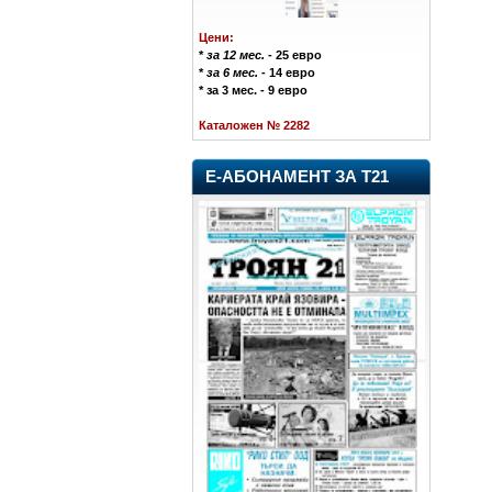
Цени:
*
за 12 мес.
- 25 евро
*
за 6 мес.
- 14 евро
* за 3 мес. - 9 евро
Каталожен № 2282
Е-АБОНАМЕНТ ЗА Т21