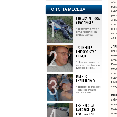
обяс
реп
ТОП 5 НА МЕСЕЦА
субс
реши
ВТОРА КАТАСТРОФА
Аким
С МОТОРИСТ В...
спир
общи
* Инцидентът стана в
петък привечер, на
месе
правата отсечка...
за 6
„ПР
ТРОЯН БЕШЕ!
нощн
ВЪПРОСЪТ СЕГА Е –
коме
ЩЕ БЪДЕ...
огро
* „Бих предложил на
Илия
кметовете на Троян и
Карлово и още...
бюдж
свив
МЪЖЪТ С
соци
ВНУШИТЕЛНАТА...
Но н
съща
* Попитах го главното
– защо (се отказа).
Отговори без...
ПР
сайт
няма
ИНЖ. НИКОЛАЙ
бъде
РАЙКОВСКИ: ДО
отмя
КРАЯ НА АВГУСТ