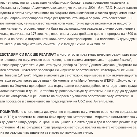
ни, че предстои актуализация на общинския бюджет заради сериозно намалената
убликанска субсидия
(сметките показват, че е с около 30% - бел. Т21)
. Намаляването
идията и оттам актуализицията на бюджета били неизбежни и затова градоначалникът
л да направи изпреварващ ход с рестриктивната мярка за уличното осветление. Г-н
ов коментира, че има известна неяснота колко точно ще се икономиса от нощното
ане на уличното осветление; на база на целогодишния разход за улично осветление в
ната, възлизащ на 176 хил. лв., спестената сума трябвало да е от порядъка на 4500 лв
чно, а на база на потребените количества електроенергия – на половина. С други думи
-те месеца на годината икономията ще е между 12 хил. и 24 хил. лв.
ЕДСТАВЯМ СИ КАК ЩЕ РЕАГИРАТ
многото гости през туристическия сезон, като вид
ите спирания на уличното осветление, на по-голяма антиреклама – здраве й кажи”,
нтира председателят на дясната група „Избор за Троян” Даниел Сираков. „Вкарвате си
мен автогол – изтеглете заповедта си и пуснете осветлението!”, категоричен бе и инж.
н Пеевски („Атака”). Редно е мярката да се отложи с един месец и при актуализацията
ета да решим какво да се прави, бе мнението на Мичо Генковски (ГЕРБ). „Вярно е, че
ането на бюджета ще рефлектира върху важни социални дейности като детските гради
алния патронаж и др. И ще трябва да решаваме къде да отрежем, а не къде да додаде
ека не избързваме и решението на въпроса с уличното осветление бъде отложен”, в
та посока бе и становището на председателя на ОбС инж. Ангел Балев.
ИПОМНЯМЕ,
че много остра дискусия по спирането на уличното осветление се разрази
а на Т21; а повечето мненията бяха пределно категорични - мярката е несъстоятелна 
 да донесе нищо добро на Троян и общината. Не бяха един и два и апелите режимът д
 отменен. И със сигурност този граждански вот също повлия на кметското решение за
на на режима и връщане на светлото по троянските улици.