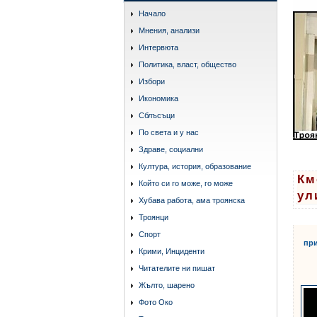
Начало
Мнения, анализи
Интервюта
Политика, власт, общество
Избори
Икономика
Сблъсъци
По света и у нас
Здраве, социални
Култура, история, образование
Км
Който си го може, го може
ул
Хубава работа, ама троянска
Троянци
Спорт
при
Крими, Инциденти
Читателите ни пишат
Жълто, шарено
Фото Око