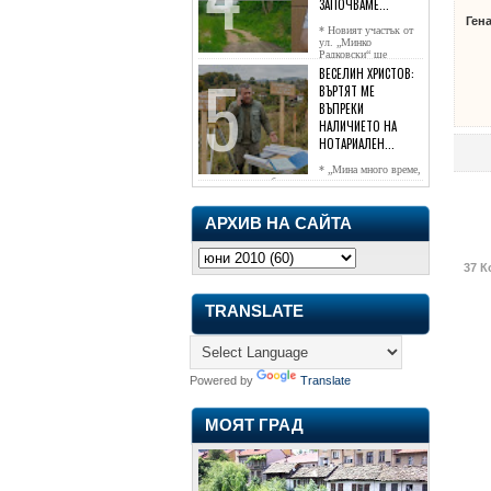
ЗАПОЧВАМЕ...
Ген
* Новият участък от
ул. „Минко
Радковски“ ще
достигне жк...
ВЕСЕЛИН ХРИСТОВ:
ВЪРТЯТ МЕ
ВЪПРЕКИ
НАЛИЧИЕТО НА
НОТАРИАЛЕН...
* „Мина много време,
чаках го да се обади, но нищо не...
АРХИВ НА САЙТА
37 К
TRANSLATE
Powered by
Translate
МОЯТ ГРАД