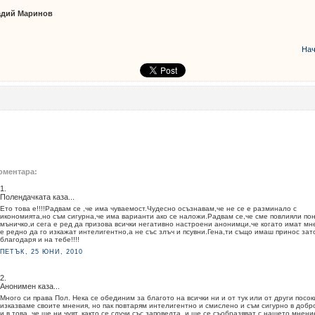
адий Маринов
Нач
оментара:
1.
Полендачката каза...
Ето това е!!!!Радвам се ,че има чуваемост.Чудесно осъзнавам,че не се е разминало с
икономията,но съм сигурна,че има варианти ако се наложи.Радвам се,че сме повлияли по
мъничко,и сега е ред да призова всички негативно настроени анонимци,че когато имат мн
е редно да го изкажат интелигентно,а не със злъч и псувни.Гена,ти също имаш принос зат
благодаря и на тебе!!!!
ПЕТЪК, 25 ЮНИ, 2010
2.
Анонимен каза...
Много си права Пол. Нека се обединим за благото на всички ни и от тук или от други посок
изказваме своите мнения, но пак повтарям интелигентно и смислено и съм сигурно в добр
и в това, че ще ни чуят, както се случи със заповедта, и ще се съобразяват с нашето мнени