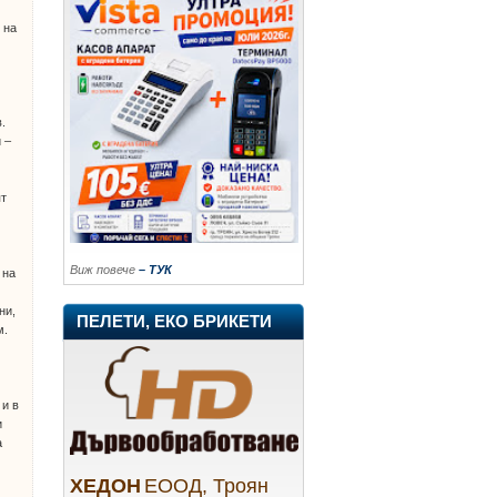
 на
.
 –
ят
Виж повече
– ТУК
 на
ни,
ПЕЛЕТИ, ЕКО БРИКЕТИ
м.
 и в
и
а
ХЕДОН
ЕООД, Троян