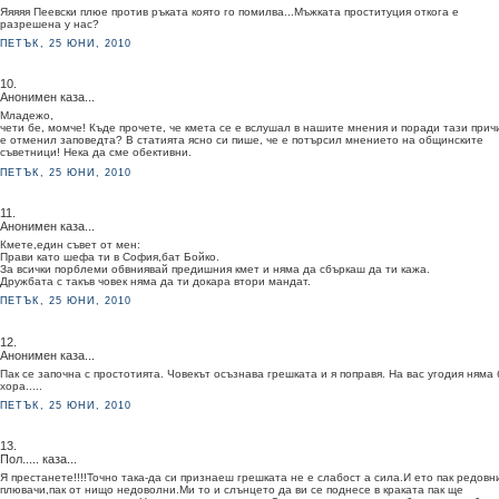
Яяяяя Пеевски плюе против ръката която го помилва...Мъжката проституция откога е
разрешена у нас?
ПЕТЪК, 25 ЮНИ, 2010
10.
Анонимен каза...
Младежо,
чети бе, момче! Къде прочете, че кмета се е вслушал в нашите мнения и поради тази прич
е отменил заповедта? В статията ясно си пише, че е потърсил мнението на общинските
съветници! Нека да сме обективни.
ПЕТЪК, 25 ЮНИ, 2010
11.
Анонимен каза...
Кмете,един съвет от мен:
Прави като шефа ти в София,бат Бойко.
За всички порблеми обвниявай предишния кмет и няма да сбъркаш да ти кажа.
Дружбата с такъв човек няма да ти докара втори мандат.
ПЕТЪК, 25 ЮНИ, 2010
12.
Анонимен каза...
Пак се започна с простотията. Човекът осъзнава грешката и я поправя. На вас угодия няма 
хора.....
ПЕТЪК, 25 ЮНИ, 2010
13.
Пол..... каза...
Я престанете!!!!Точно така-да си признаеш грешката не е слабост а сила.И ето пак редовн
плювачи,пак от нищо недоволни.Ми то и слънцето да ви се поднесе в краката пак ще