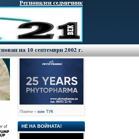
Повече
– виж ТУК
НЕ НА ВОЙНАТА!