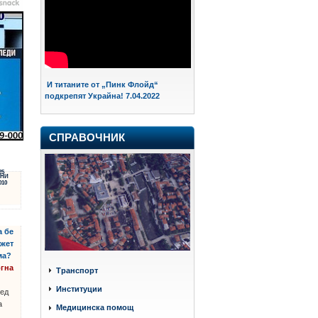
И титаните от „Пинк Флойд“
подкрепят Украйна! 7.04.2022
СПРАВОЧНИК
25
НИ
010
а бе
джет
ма?
огна
Транспорт
Институции
ед
а
Медицинска помощ