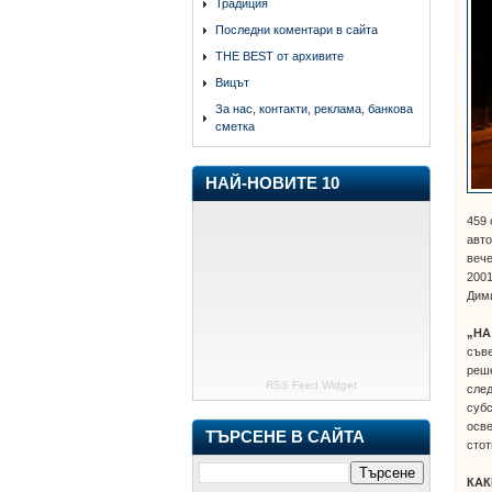
Традиция
Последни коментари в сайта
THE BEST от архивите
Вицът
За нас, контакти, реклама, банкова
сметка
НАЙ-НОВИТЕ 10
459 
авто
вече
2001
Дими
„НА
съве
реше
RSS Feed Widget
след
субс
осве
ТЪРСЕНЕ В САЙТА
стот
КАК