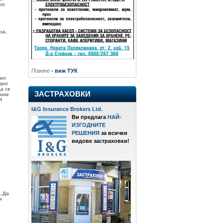
ро
е
за.
Повече
- виж ТУК
лил
едно
а се
ЗАСТРАХОВКИ
ение
И
I
&
G Insurance Brokers Ltd.
Ви предлага
НАЙ-
ИЗГОДНИТЕ
РЕШЕНИЯ
за всички
видове застраховки!
..Да
и