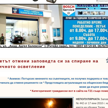
етът отмени заповедта си за спиране на
Ю
2
ичното осветление
* Акимов: Потърсих мнението на съветниците, не получих подкрепа и тов
чината да отменя решението си * Предстоящата актуализация на общинския бю
може да върне режи
* Категоричният граждански вот в сайта на Т21 също пом
НЕПОПУЛЯРНАТА
Запов
№ 442 от 17 юни 2010 г. н
кмета на община Троян