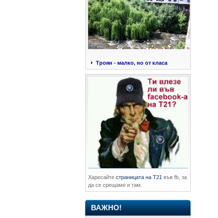
Троян - малко, но от класа
Харесайте
страницата на Т21
във fb, за
да се срещаме и там.
ВАЖНО!