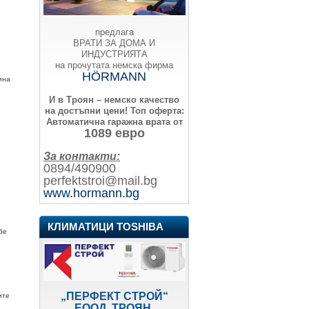
предлага
ВРАТИ ЗА ДОМА И
ИНДУСТРИЯТА
на прочутата немска фирма
HÖRMANN
ина
И в Троян – немско качество
на достъпни цени!
Топ оферта:
Автоматична гаражна врата от
1089 евро
За контакти:
0894/490900
perfektstroi@mail.bg
www.hormann.bg
КЛИМАТИЦИ TOSHIBA
бе
„ПЕРФЕКТ СТРОЙ“
ите
ЕООД, ТРОЯН