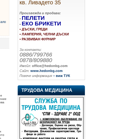
кв. Ливадето 35
Произвежда и продава:
ПЕЛЕТИ
•
ало
ЕКО БРИКЕТИ
•
• ДЪСКИ, ГРЕДИ
• ЛАМПЕРИЯ, ЧЕЛНИ ДЪСКИ
• РАЗВИВАН ФУРНИР
За контакти:
0886/799766
0878/809880
Имейл:
office@hedonbg.com
Сайт:
www.hedonbg.com
Повече информация
– виж ТУК
ТРУДОВА МЕДИЦИНА
не
ение
ова
и
ото
е.