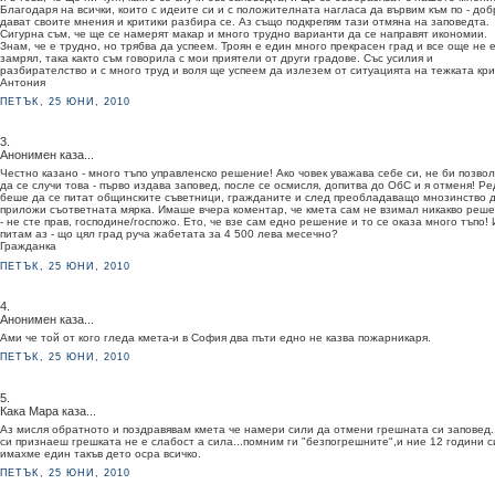
Благодаря на всички, които с идеите си и с положителната нагласа да вървим към по - доб
дават своите мнения и критики разбира се. Аз също подкрепям тази отмяна на заповедта.
Сигурна съм, че ще се намерят макар и много трудно варианти да се направят икономии.
Знам, че е трудно, но трябва да успеем. Троян е един много прекрасен град и все още не 
замрял, така както съм говорила с мои приятели от други градове. Със усилия и
разбирателство и с много труд и воля ще успеем да излезем от ситуацията на тежката кри
Антония
ПЕТЪК, 25 ЮНИ, 2010
3.
Анонимен каза...
Честно казано - много тъпо управленско решение! Ако човек уважава себе си, не би позво
да се случи това - първо издава заповед, после се осмисля, допитва до ОбС и я отменя! Р
беше да се питат общинските съветници, гражданите и след преобладаващо мнозинство д
приложи съответната мярка. Имаше вчера коментар, че кмета сам не взимал никакво реш
- не сте прав, господине/госпожо. Ето, че взе сам едно решение и то се оказа много тъпо! 
питам аз - що цял град руча жабетата за 4 500 лева месечно?
Гражданка
ПЕТЪК, 25 ЮНИ, 2010
4.
Анонимен каза...
Ами че той от кого гледа кмета-и в София два пъти едно не казва пожарникаря.
ПЕТЪК, 25 ЮНИ, 2010
5.
Кака Мара каза...
Аз мисля обратното и поздравявам кмета че намери сили да отмени грешната си заповед.
си признаеш грешката не е слабост а сила...помним ги "безпогрешните",и ние 12 години с
имахме един такъв дето осра всичко.
ПЕТЪК, 25 ЮНИ, 2010