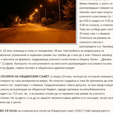
Минко Акимов, с която се
разпореждаше спиране за
няколко часа през нощта 
уличното осветление (от 
до 4:00 в града и от 0:30 
4:00 по селата), е отмене
Това ни съобщи днес (пет
25 юни) сам г-н Акимов.
Отмяната на режима на
уличното светло е
разпоредена със Запове
от 25 юни, влизаща в сила от понеделник, 28-ми. Настройката на апаратурата за
матично управление в нормален режим пък трябва да стане до 2 юли. Новата заповед
 е връчена на фирмата, поддържаща уличното осветление в община Троян – „Денима
” (София). Контролът по изпълнението на кметското разпореждане е възложен на инж.
тър Дудев, главен експерт в общинската администрация.
 СЕСИЯТА НА ОБЩИНСКИЯ СЪВЕТ
от вчера (24 юни, четвъртък) потърсих мнението
тниците по тази антикризисна мярка. Не получих подкрепа и това бе причината да отм
нието си”, коментира г-н Акимов. Градоначалникът обаче допуска, че при предстояща
 месец актуализация на общинския бюджет, заради орязване на републиканската
идия със 713 хил. лв., е възможно отново да се премине към режим на уличното
тление. Не за друго, а за да се защитят жизнено важни дейности в ситуация, когато вс
инка ще е ценна.
ВО СЕ КАЗА
на споменатата сесия на Общинския съвет (ОбС)? Най-напред кметът