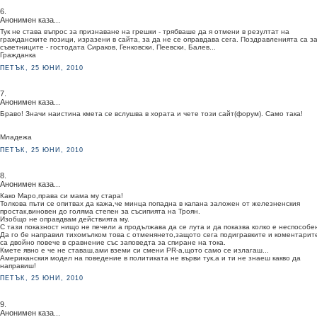
6.
Анонимен каза...
Тук не става въпрос за признаване на грешки - трябваше да я отмени в резултат на
гражданските позици, изразени в сайта, за да не се оправдава сега. Поздравленията са з
съветниците - гостодата Сираков, Генковски, Пеевски, Балев...
Гражданка
ПЕТЪК, 25 ЮНИ, 2010
7.
Анонимен каза...
Браво! Значи наистина кмета се вслушва в хората и чете този сайт(форум). Само така!
Младежа
ПЕТЪК, 25 ЮНИ, 2010
8.
Анонимен каза...
Како Маро,права си мама му стара!
Толкова пъти се опитвах да кажа,че минца попадна в капана заложен от железненския
простак,виновен до голяма степен за съсипията на Троян.
Изобщо не оправдвам действията му.
С тази показност нищо не печели а продължава да се лута и да показва колко е неспособе
Да го бе направил тихомълком това с отменянето,защото сега подигравките и коментарит
са двойно повече в сравнение със заповедта за спиране на тока.
Кмете явно е че не ставаш,ами вземи си смени PR-а,щото само се излагаш...
Американския модел на поведение в политиката не върви тук,а и ти не знаеш какво да
направиш!
ПЕТЪК, 25 ЮНИ, 2010
9.
Анонимен каза...