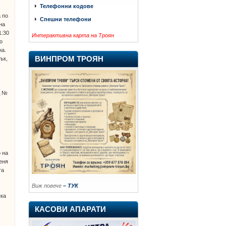
Телефонни кодове
 по
Спешни телефони
на
1:30
Интерактивна карта на Троян
до
на.
ВИНПРОМ ТРОЯН
ък,
д №
 на
еня
та
Виж повече
– ТУК
яка
КАСОВИ АПАРАТИ