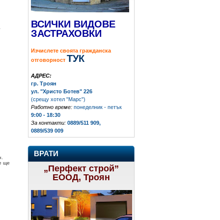
ВСИЧКИ ВИДОВЕ
а
ЗАСТРАХОВКИ
Изчислете своята гражданска
ТУК
отговорност
АДРЕС:
гр. Троян
ул. "Христо Ботев" 226
(срещу хотел "Марс")
Работно време:
понеделник - петък
9:00 - 18:30
За контакти:
0889/511 909,
0889/539 009
ВРАТИ
н.
е ще
„Перфект строй”
ЕООД, Троян