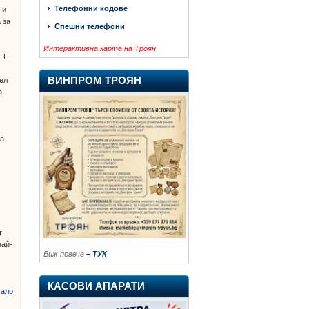
Телефонни кодове
 и
 за
Спешни телефони
Интерактивна карта на Троян
 Г-
ВИНПРОМ ТРОЯН
ел
а
за
т
най-
Виж повече
– ТУК
КАСОВИ АПАРАТИ
ало