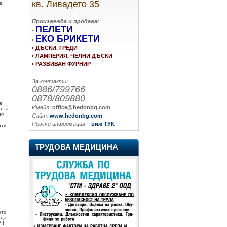
кв. Ливадето 35
а
Произвежда и продава:
ПЕЛЕТИ
•
ЕКО БРИКЕТИ
•
• ДЪСКИ, ГРЕДИ
• ЛАМПЕРИЯ, ЧЕЛНИ ДЪСКИ
• РАЗВИВАН ФУРНИР
За контакти:
0886/799766
0878/809880
е
Имейл:
office@hedonbg.com
в за
не
Сайт:
www.hedonbg.com
Повече информация
– виж ТУК
нти
ТРУДОВА МЕДИЦИНА
ето
 да
!!