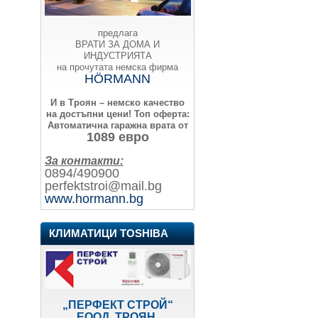
предлага
ВРАТИ ЗА ДОМА И
ИНДУСТРИЯТА
на прочутата немска фирма
HÖRMANN
И в Троян – немско качество
на достъпни цени!
Топ оферта:
Автоматична гаражна врата от
1089 евро
За контакти:
0894/490900
perfektstroi@mail.bg
www.hormann.bg
КЛИМАТИЦИ TOSHIBA
„ПЕРФЕКТ СТРОЙ“
ЕООД, ТРОЯН