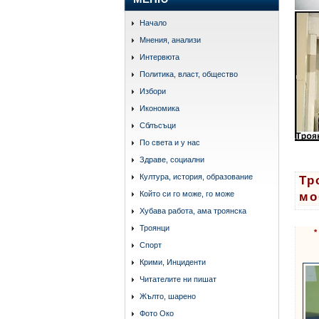
Начало
Мнения, анализи
Интервюта
Политика, власт, общество
Избори
Икономика
Сблъсъци
По света и у нас
Здраве, социални
Култура, история, образование
Тр
Който си го може, го може
мо
Хубава работа, ама троянска
Троянци
*
Спорт
Крими, Инциденти
Читателите ни пишат
Жълто, шарено
Фото Око