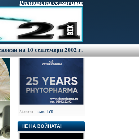
Повече
– виж ТУК
НЕ НА ВОЙНАТА!