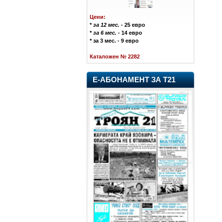
Цени:
*
за 12 мес.
- 25 евро
*
за 6 мес.
- 14 евро
* за 3 мес. - 9 евро
Каталожен № 2282
Е-АБОНАМЕНТ ЗА Т21