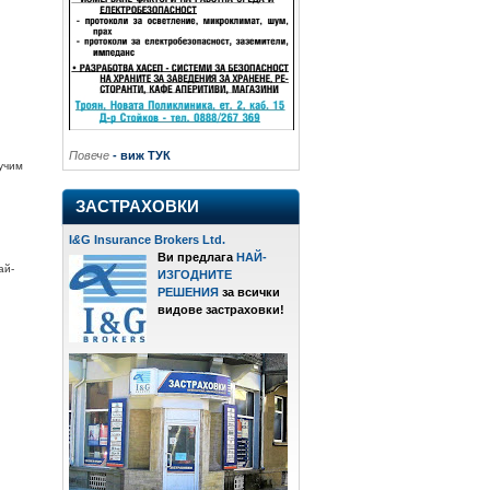
Повече
- виж ТУК
учим
ЗАСТРАХОВКИ
I
&
G Insurance Brokers Ltd.
Ви предлага
НАЙ-
ай-
ИЗГОДНИТЕ
РЕШЕНИЯ
за всички
видове застраховки!