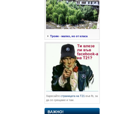
Троян - малко, но от класа
Харесайте
страницата на Т21
във fb, за
да се срещаме и там.
ВАЖНО!