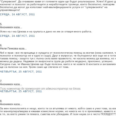
"Супервизия". Да очакваме какви от големите идеи ще бъдат реализирани. Успех! И дано д
назначат и психолог за работещите и неработещите троянци, които безплатно, повтарям
безплатно,да могат да използват най-квалифицираните услуги от "супервизията" на
управляващите!
СРЯДА, 24 АВГУСТ, 2011
5.
Анонимен каза...
Успех на г-жа Цекова и на групата и дано не им се отваря много работа.
СРЯДА, 24 АВГУСТ, 2011
6.
Нели Генкова каза...
№4 е прав - все по-крещяща е нуждата от психологическа помощ за всички (нека напомня, ч
психолог и психиатър не е едно и също). Друг е въпросът, че българинът все още не е гото
такава помощ - защото тук с пълна сила важи правилото, че насила можеш да вземеш, но 
можеш да дадеш. Надявам се въпросната група да работи модерно, приложно, успешно.
Сигурна съм, че Иванка Цекова ще бъде полезна, както и че новите й контакти и ангажиме
ще са полезни за нея. Троян само ще спечели от това.
ЧЕТВЪРТЪК, 25 АВГУСТ, 2011
7.
Анонимен каза...
Този коментар бе премахнат от администратор на блога.
ЧЕТВЪРТЪК, 25 АВГУСТ, 2011
8.
Анонимен каза...
За мен психологията е нещо, което ти се втълпява от някого, който само е учил това, за ко
те манипулира/вкарва в някакви измислени норми, но никога не го е преживявал, каквото и
е то, за което ужким ти помага, съветва или убеждава. И тази наука си е чисто ПСЕВДО!!??