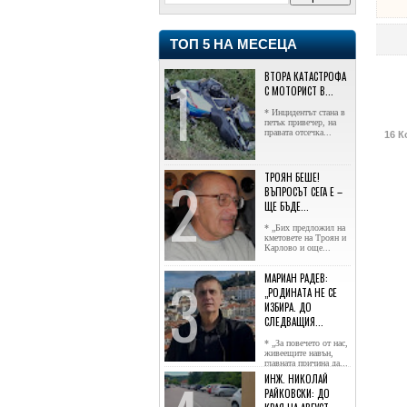
ТОП 5 НА МЕСЕЦА
ВТОРА КАТАСТРОФА
С МОТОРИСТ В...
* Инцидентът стана в
петък привечер, на
правата отсечка...
16 К
ТРОЯН БЕШЕ!
ВЪПРОСЪТ СЕГА Е –
ЩЕ БЪДЕ...
* „Бих предложил на
кметовете на Троян и
Карлово и още...
МАРИАН РАДЕВ:
„РОДИНАТА НЕ СЕ
ИЗБИРА. ДО
СЛЕДВАЩИЯ...
* „За повечето от нас,
живеещите навън,
главната причина да...
ИНЖ. НИКОЛАЙ
РАЙКОВСКИ: ДО