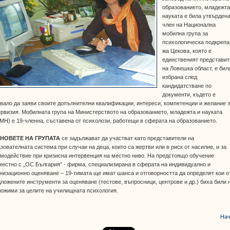
образованието, младежта
науката е била утвърдена
член на Национална
мобилна група за
психологическа подкрепа.
жа Цекова, която е
единственият представит
на Ловешка област, е бил
избрана след
кандидатстване по
документи, където е
вало да заяви своите допълнителни квалификации, интереси, компетенции и желание 
рвизия. Мобилната група на Министерството на образованието, младежта и науката
Н) е 19-членна, съставена от психолози, работещи в сферата на образованието.
НОВЕТЕ НА ГРУПАТА
се задължават да участват като представители на
зователната система при случаи на деца, които са жертви или в риск от насилие, и за
модействие при кризисна интервенция на местно ниво. На предстоящо обучение
естно с „ОС България” - фирма, специализирана в сферата на индивидуално и
низационно оценяване – 19-тимата ще имат шанса и отговорността да определят кои о
ложените инструменти за оценяване (тестове, въпросници, центрове и др.) биха били 
ожими за целите на училищната психология.
Нач