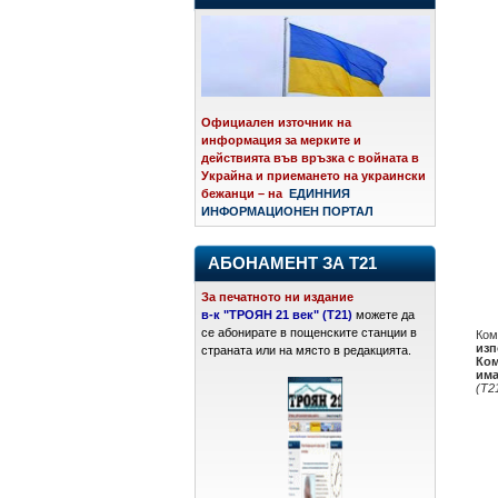
Официален източник на
информация за мерките и
действията във връзка с войната в
Украйна и приемането на украински
бежанци – на
ЕДИННИЯ
ИНФОРМАЦИОНЕН ПОРТАЛ
АБОНАМЕНТ ЗА Т21
За печатното ни издание
в-к "ТРОЯН 21 век" (Т21)
можете да
се абонирате в пощенските станции в
Ком
изп
страната или на място в редакцията.
Ком
има
(Т2