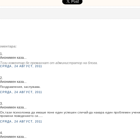
оментара:
1.
Анонимен каза...
Този коментар бе премахнат от администратор на блога.
СРЯДА, 24 АВГУСТ, 2011
2.
Анонимен каза...
Поздравления, заслужава.
СРЯДА, 24 АВГУСТ, 2011
3.
Анонимен каза...
Ох,тази психоложка да имаше поне един успешен сличай-да накара един проблемен учени
промени поведението си.....
СРЯДА, 24 АВГУСТ, 2011
4.
Анонимен каза...