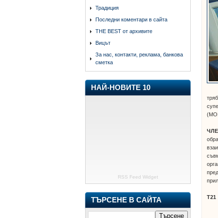
Традиция
Последни коментари в сайта
THE BEST от архивите
Вицът
За нас, контакти, реклама, банкова
сметка
НАЙ-НОВИТЕ 10
тряб
супе
(МОМ
ЧЛЕ
обра
взаи
съвм
орга
пред
RSS Feed Widget
прил
Т21
ТЪРСЕНЕ В САЙТА