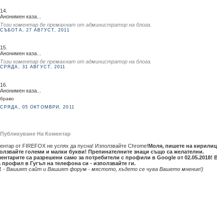
14.
Анонимен каза...
Този коментар бе премахнат от администратор на блога.
СЪБОТА, 27 АВГУСТ, 2011
15.
Анонимен каза...
Този коментар бе премахнат от администратор на блога.
СРЯДА, 31 АВГУСТ, 2011
16.
Анонимен каза...
браво
СРЯДА, 05 ОКТОМВРИ, 2011
Публикуване На Коментар
ентар от FIREFOX не успях да пусна! Използвайте Chrome!
Моля, пишете на кирилиц
олзвайте големи и малки букви! Препинателните знаци също са желателни.
ентарите са разрешени само за потребители с профили в Google от 02.05.2018! 
 профил в Гугъл на телефона си - използвайте ги.
1 - Вашият сайт и Вашият форум - мястото, където се чува Вашето мнение!)