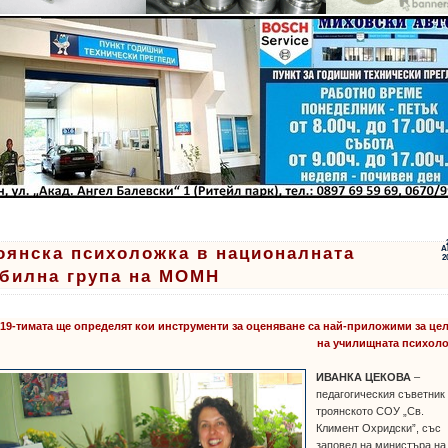
оянска психоложка в националната
А
2
билна група на МОМН
 19-тимата ще определят кои инструменти за оценяване са най-приложими за це
на училищната психол
ИВАНКА ЦЕКОВА
–
педагогическия съветник
троянското СОУ „Св.
Климент Охридски”, със
заповед на министъра на