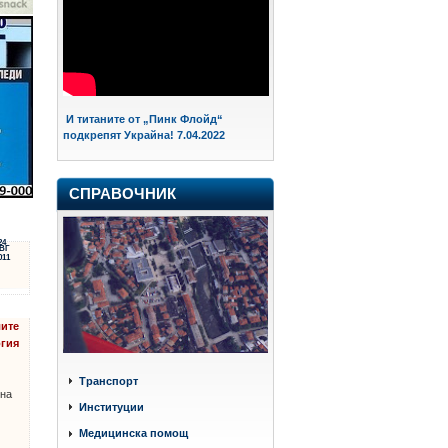
И титаните от „Пинк Флойд“
подкрепят Украйна! 7.04.2022
СПРАВОЧНИК
24
ВГ
011
лите
огия
Транспорт
 на
Институции
Медицинска помощ