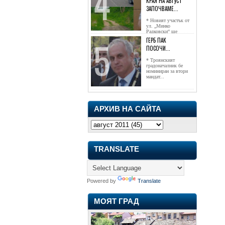
КРАЯ НА АВГУСТ
ЗАПОЧВАМЕ...
* Новият участък от
ул. „Минко
Радковски“ ще
достигне жк...
ГЕРБ ПАК
ПОСОЧИ...
* Троянският
градоначалник бе
номиниран за втори
мандат...
АРХИВ НА САЙТА
TRANSLATE
Powered by
Translate
МОЯТ ГРАД