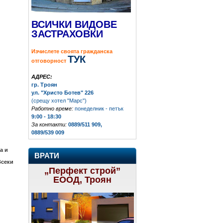
ВСИЧКИ ВИДОВЕ
ЗАСТРАХОВКИ
Изчислете своята гражданска
ТУК
отговорност
АДРЕС:
гр. Троян
ул. "Христо Ботев" 226
(срещу хотел "Марс")
Работно време:
понеделник - петък
9:00 - 18:30
За контакти:
0889/511 909,
0889/539 009
а и
ВРАТИ
Всеки
„Перфект строй”
ЕООД, Троян