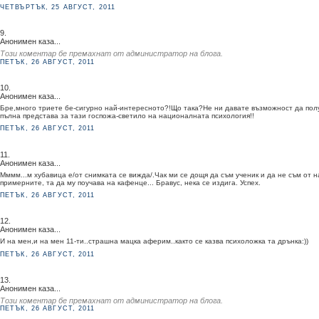
ЧЕТВЪРТЪК, 25 АВГУСТ, 2011
9.
Анонимен каза...
Този коментар бе премахнат от администратор на блога.
ПЕТЪК, 26 АВГУСТ, 2011
10.
Анонимен каза...
Бре,много триете бе-сигурно най-интересното?!Що така?Не ни давате възможност да пол
пълна представа за тази госпожа-светило на националната психология!!
ПЕТЪК, 26 АВГУСТ, 2011
11.
Анонимен каза...
Мммм...м хубавица е/от снимката се вижда/.Чак ми се дощя да съм ученик и да не съм от н
примерните, та да му поучава на кафенце... Бравус, нека се издига. Успех.
ПЕТЪК, 26 АВГУСТ, 2011
12.
Анонимен каза...
И на мен,и на мен 11-ти..страшна мацка аферим..както се казва психоложка та дрънка:))
ПЕТЪК, 26 АВГУСТ, 2011
13.
Анонимен каза...
Този коментар бе премахнат от администратор на блога.
ПЕТЪК, 26 АВГУСТ, 2011